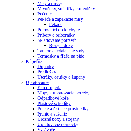
Misy a misky
Mlynčeky, soľničky, koreničky
Pečenie
Pekáče a zapekacie misy
Pekáče
Pomocníci do kuchyne
Príbory a príborníky
Skladovanie potravín
Boxy a dózy
Taniere a jedálenské sady
Termosky a fľaše na pitie
Kúpeľňa
Doplnky
Predložky
Uteráky, osušky a župany
Upratovanie
Eko drogéria
Mopy a upratovacie potreby
Odpadkové koše
Plastové schodíky
Pracie a čistiace prostriedky
Pranie a sušenie
Úložné boxy a stojany
Upratovacie pomôcky
Vysávače