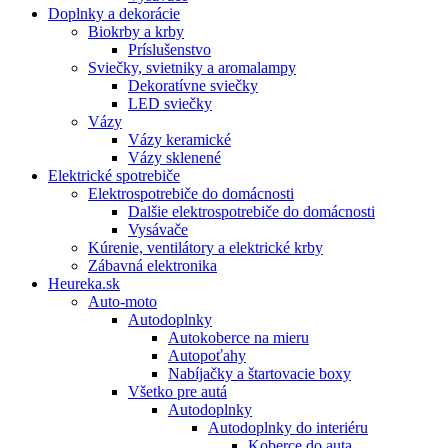
Doplnky a dekorácie
Biokrby a krby
Príslušenstvo
Sviečky, svietniky a aromalampy
Dekoratívne sviečky
LED sviečky
Vázy
Vázy keramické
Vázy sklenené
Elektrické spotrebiče
Elektrospotrebiče do domácnosti
Dalšie elektrospotrebiče do domácnosti
Vysávače
Kúrenie, ventilátory a elektrické krby
Zábavná elektronika
Heureka.sk
Auto-moto
Autodoplnky
Autokoberce na mieru
Autopoťahy
Nabíjačky a štartovacie boxy
Všetko pre autá
Autodoplnky
Autodoplnky do interiéru
Koberce do auta