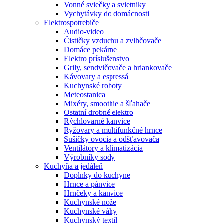
Vonné sviečky a svietniky
Vychytávky do domácnosti
Elektrospotrebiče
Audio-video
Čističky vzduchu a zvlhčovače
Domáce pekárne
Elektro príslušenstvo
Grily, sendvičovače a hriankovače
Kávovary a espressá
Kuchynské roboty
Meteostanica
Mixéry, smoothie a šľahače
Ostatní drobné elektro
Rýchlovarné kanvice
Ryžovary a multifunkčné hrnce
Sušičky ovocia a odšťavovača
Ventilátory a klimatizácia
Výrobníky sody
Kuchyňa a jedáleň
Doplnky do kuchyne
Hrnce a pánvice
Hrnčeky a kanvice
Kuchynské nože
Kuchynské váhy
Kuchynský textil