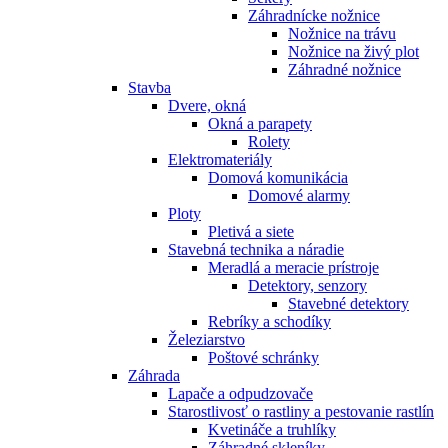
Záhradnícke nožnice
Nožnice na trávu
Nožnice na živý plot
Záhradné nožnice
Stavba
Dvere, okná
Okná a parapety
Rolety
Elektromateriály
Domová komunikácia
Domové alarmy
Ploty
Pletivá a siete
Stavebná technika a náradie
Meradlá a meracie prístroje
Detektory, senzory
Stavebné detektory
Rebríky a schodíky
Železiarstvo
Poštové schránky
Záhrada
Lapače a odpudzovače
Starostlivosť o rastliny a pestovanie rastlín
Kvetináče a truhlíky
Záhradné skleníky