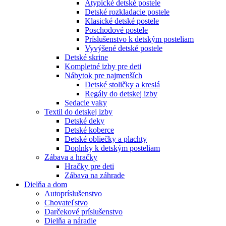
Atypické detské postele
Detské rozkladacie postele
Klasické detské postele
Poschodové postele
Príslušenstvo k detským posteliam
Vyvýšené detské postele
Detské skrine
Kompletné izby pre deti
Nábytok pre najmenších
Detské stoličky a kreslá
Regály do detskej izby
Sedacie vaky
Textil do detskej izby
Detské deky
Detské koberce
Detské obliečky a plachty
Doplnky k detským posteliam
Zábava a hračky
Hračky pre deti
Zábava na záhrade
Dielňa a dom
Autopríslušenstvo
Chovateľstvo
Darčekové príslušenstvo
Dielňa a náradie