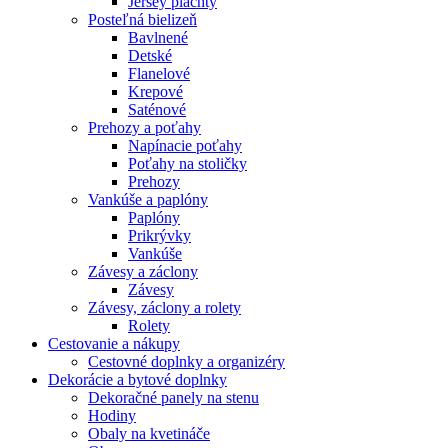
Jersey plachty
Posteľná bielizeň
Bavlnené
Detské
Flanelové
Krepové
Saténové
Prehozy a poťahy
Napínacie poťahy
Poťahy na stoličky
Prehozy
Vankúše a paplóny
Paplóny
Prikrývky
Vankúše
Závesy a záclony
Závesy
Závesy, záclony a rolety
Rolety
Cestovanie a nákupy
Cestovné doplnky a organizéry
Dekorácie a bytové doplnky
Dekoračné panely na stenu
Hodiny
Obaly na kvetináče