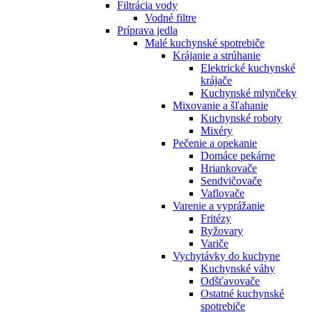
Filtrácia vody
Vodné filtre
Príprava jedla
Malé kuchynské spotrebiče
Krájanie a strúhanie
Elektrické kuchynské
krájače
Kuchynské mlynčeky
Mixovanie a šľahanie
Kuchynské roboty
Mixéry
Pečenie a opekanie
Domáce pekárne
Hriankovače
Sendvičovače
Vaflovače
Varenie a vyprážanie
Fritézy
Ryžovary
Variče
Vychytávky do kuchyne
Kuchynské váhy
Odšťavovače
Ostatné kuchynské
spotrebiče