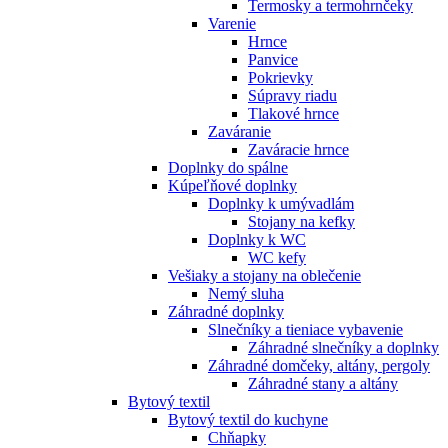
Termosky a termohrnčeky
Varenie
Hrnce
Panvice
Pokrievky
Súpravy riadu
Tlakové hrnce
Zaváranie
Zaváracie hrnce
Doplnky do spálne
Kúpeľňové doplnky
Doplnky k umývadlám
Stojany na kefky
Doplnky k WC
WC kefy
Vešiaky a stojany na oblečenie
Nemý sluha
Záhradné doplnky
Slnečníky a tieniace vybavenie
Záhradné slnečníky a doplnky
Záhradné domčeky, altány, pergoly
Záhradné stany a altány
Bytový textil
Bytový textil do kuchyne
Chňapky