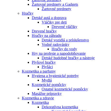
Žartovné predmety a Gadgets
Žartovné predmety
Hračky
Detské autá a doprava
Vláčiky pre deti
Drevené vláčiky
Drevené hračky
Hračky na záhradu
Detské vozidlá a príslušenstvo
Vodné radovánky
Hračky do vody
Hry na profesie a napodobňovanie
Detské hudobné hračky a nástroje
Plyšové hračky
Plyšáci
Kozmetika a parfumy
Hygiena a hygienické potreby
Mydlá
Kozmetické pomôcky
Ostatné kozmetické pomôcky
Masážne prípravky
Kozmetika a zdravie
Kozmetika
Dekoratívna kozmetika