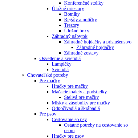
Konferenčné stolíky
Úložné priestory
Botníky
Regály a poličky
Trezory
Úložné boxy
Záhradný nábytok
Záhradné hojdačky a príslušenstvo
Záhradné hojdačky
Záhradné zostavy
Osvetlenie a svietidlá
Lampičky
Svietidlá
Chovateľské potreby
Pre mačky
Hračky pre mačky
Mačacie toalety a podstielky
Stelivá pre mačky
Misky a zásobníky pre mačky
Odpočívadlá a škrábadlá
Pre psov
Cestovanie so psy
Ostatné potreby na cestovanie so
psom
Hračky pre psov