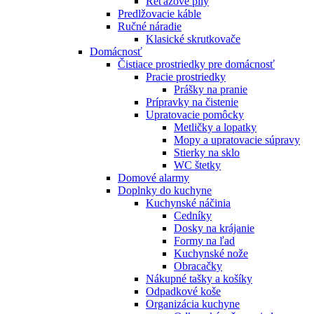
Reťazové píly
Predlžovacie káble
Ručné náradie
Klasické skrutkovače
Domácnosť
Čistiace prostriedky pre domácnosť
Pracie prostriedky
Prášky na pranie
Prípravky na čistenie
Upratovacie pomôcky
Metličky a lopatky
Mopy a upratovacie súpravy
Stierky na sklo
WC štetky
Domové alarmy
Doplnky do kuchyne
Kuchynské náčinia
Cedníky
Dosky na krájanie
Formy na ľad
Kuchynské nože
Obracačky
Nákupné tašky a košíky
Odpadkové koše
Organizácia kuchyne