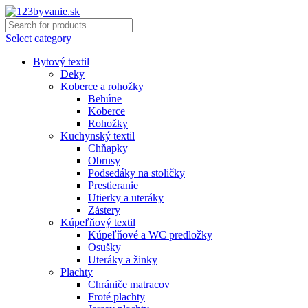
Select category
Bytový textil
Deky
Koberce a rohožky
Behúne
Koberce
Rohožky
Kuchynský textil
Chňapky
Obrusy
Podsedáky na stoličky
Prestieranie
Utierky a uteráky
Zástery
Kúpeľňový textil
Kúpeľňové a WC predložky
Osušky
Uteráky a žinky
Plachty
Chrániče matracov
Froté plachty