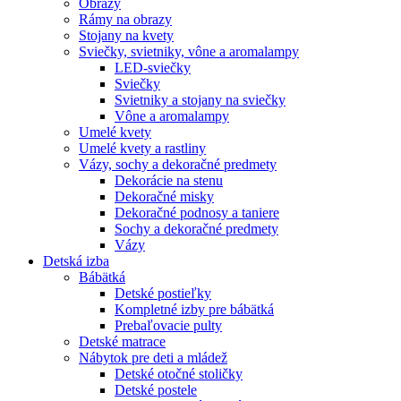
Obrazy
Rámy na obrazy
Stojany na kvety
Sviečky, svietniky, vône a aromalampy
LED-sviečky
Sviečky
Svietniky a stojany na sviečky
Vône a aromalampy
Umelé kvety
Umelé kvety a rastliny
Vázy, sochy a dekoračné predmety
Dekorácie na stenu
Dekoračné misky
Dekoračné podnosy a taniere
Sochy a dekoračné predmety
Vázy
Detská izba
Bábätká
Detské postieľky
Kompletné izby pre bábätká
Prebaľovacie pulty
Detské matrace
Nábytok pre deti a mládež
Detské otočné stoličky
Detské postele