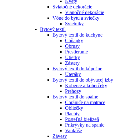
Kvety
Sviatočné dekorácie
Vianočné dekorácie
Vône do bytu a sviečky
Svietniky
Bytový textil
Bytový textil do kuchyne
Chňapky
Obrusy
Prestieranie
Utierky
Zástery
Bytový textil do kúpeľne
Uteráky
Bytový textil do obývacej izby
Koberce a koberčeky
Prehozy
Bytový textil do spálne
Chrániče na matrace
Obliečky
Plachty
Posteľná bielizeň
Prikrývky na spanie
Vankúše
Závesy