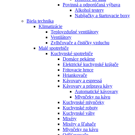
Povinná a odporúčaná výbava
Alkohol testery
Nabíjačky a štartovacie boxy
Biela technika
Klimatizácie
Teplovzdušné ventilátory
Ventilátory
Zvlhčovače a čističky vzduchu
Malé spotrebiče
Kuchynské spotrebiče
Domáce pekárne
Elektrické kuchynské krájače
Fritovacie hrnce
Hriankovače
Kávovary a espressá
Kávovary a príprava kávy
Automatické kávovary
Mlynčeky na kávu
Kuchynské mlynčeky
Kuchynské roboty
Kuchynské váhy
Mixéry
Mixéry a šľahače
Mlynčeky na kávu
Odšťavovače