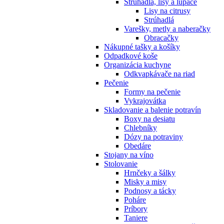
Strúhadlá, lisy a lúpače
Lisy na citrusy
Strúhadlá
Varešky, metly a naberačky
Obracačky
Nákupné tašky a košíky
Odpadkové koše
Organizácia kuchyne
Odkvapkávače na riad
Pečenie
Formy na pečenie
Vykrajovátka
Skladovanie a balenie potravín
Boxy na desiatu
Chlebníky
Dózy na potraviny
Obedáre
Stojany na víno
Stolovanie
Hrnčeky a šálky
Misky a misy
Podnosy a tácky
Poháre
Príbory
Taniere