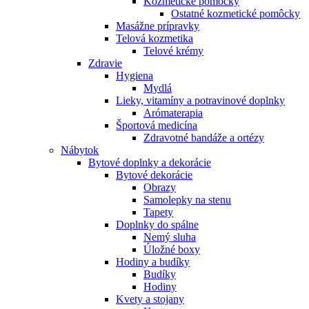
Kozmetické pomôcky
Ostatné kozmetické pomôcky
Masážne prípravky
Telová kozmetika
Telové krémy
Zdravie
Hygiena
Mydlá
Lieky, vitamíny a potravinové doplnky
Arómaterapia
Športová medicína
Zdravotné bandáže a ortézy
Nábytok
Bytové doplnky a dekorácie
Bytové dekorácie
Obrazy
Samolepky na stenu
Tapety
Doplnky do spálne
Nemý sluha
Úložné boxy
Hodiny a budíky
Budíky
Hodiny
Kvety a stojany