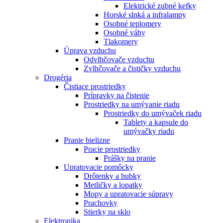
Elektrické zubné kefky
Horské slnká a infralampy
Osobné teplomery
Osobné váhy
Tlakomery
Úprava vzduchu
Odvlhčovače vzduchu
Zvlhčovače a čističky vzduchu
Drogéria
Čistiace prostriedky
Prípravky na čistenie
Prostriedky na umývanie riadu
Prostriedky do umývaček riadu
Tablety a kapsule do
umývačky riadu
Pranie bielizne
Pracie prostriedky
Prášky na pranie
Upratovacie pomôcky
Drôtenky a hubky
Metličky a lopatky
Mopy a upratovacie súpravy
Prachovky
Stierky na sklo
Elektronika