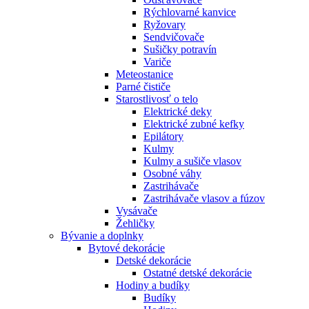
Rýchlovarné kanvice
Ryžovary
Sendvičovače
Sušičky potravín
Variče
Meteostanice
Parné čističe
Starostlivosť o telo
Elektrické deky
Elektrické zubné kefky
Epilátory
Kulmy
Kulmy a sušiče vlasov
Osobné váhy
Zastrihávače
Zastrihávače vlasov a fúzov
Vysávače
Žehličky
Bývanie a doplnky
Bytové dekorácie
Detské dekorácie
Ostatné detské dekorácie
Hodiny a budíky
Budíky