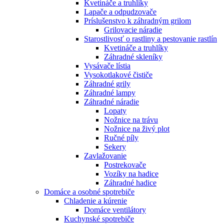
Kvetináče a truhlíky
Lapače a odpudzovače
Príslušenstvo k záhradným grilom
Grilovacie náradie
Starostlivosť o rastliny a pestovanie rastlín
Kvetináče a truhlíky
Záhradné skleníky
Vysávače lístia
Vysokotlakové čističe
Záhradné grily
Záhradné lampy
Záhradné náradie
Lopaty
Nožnice na trávu
Nožnice na živý plot
Ručné píly
Sekery
Zavlažovanie
Postrekovače
Vozíky na hadice
Záhradné hadice
Domáce a osobné spotrebiče
Chladenie a kúrenie
Domáce ventilátory
Kuchynské spotrebiče