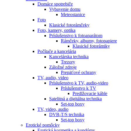
Domáce spotrebiče
Vybavenie domu
Meteostanice
Foto
Klasické fotorámčeky
Foto, kamery, optika
Príslušenstvo k fotoaparátom
Rámčeky, albumy, fotopapiere
Klasické fotorámiky
Počítače a kancelária
Kancelárska technika
Trezory
Záložné zdroje
Prepäťové ochrany
TV, audio, video
Príslušenstvo k TV, audio-video
Príslušenstvo k TV
Predlžovacie káble
Satelitná a digitálna technika
Set-top boxy
TV, video, audio
DVB-T/S technika
Set-top boxy
Erotické pomôcky
Erotická kozmetika a kondómy