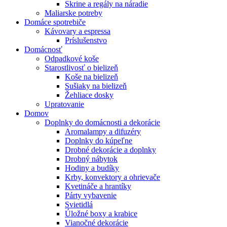
Skrine a regály na náradie
Maliarske potreby
Domáce spotrebiče
Kávovary a espressa
Príslušenstvo
Domácnosť
Odpadkové koše
Starostlivosť o bielizeň
Koše na bielizeň
Sušiaky na bielizeň
Žehliace dosky
Upratovanie
Domov
Doplnky do domácnosti a dekorácie
Aromalampy a difuzéry
Doplnky do kúpeľne
Drobné dekorácie a doplnky
Drobný nábytok
Hodiny a budíky
Krby, konvektory a ohrievače
Kvetináče a hrantíky
Párty vybavenie
Svietidlá
Úložné boxy a krabice
Vianočné dekorácie