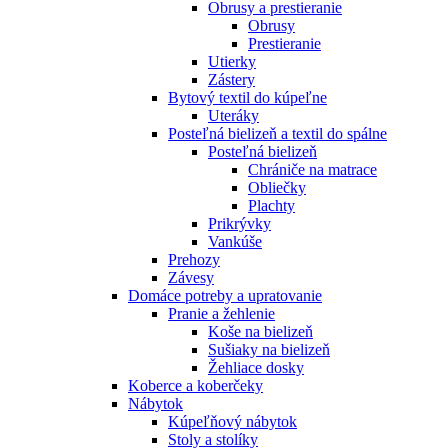
Obrusy a prestieranie
Obrusy
Prestieranie
Utierky
Zástery
Bytový textil do kúpeľne
Uteráky
Posteľná bielizeň a textil do spálne
Posteľná bielizeň
Chrániče na matrace
Obliečky
Plachty
Prikrývky
Vankúše
Prehozy
Závesy
Domáce potreby a upratovanie
Pranie a žehlenie
Koše na bielizeň
Sušiaky na bielizeň
Žehliace dosky
Koberce a koberčeky
Nábytok
Kúpeľňový nábytok
Stoly a stolíky