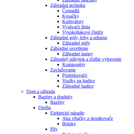
Záhradná technika
Čerpadlá
Kosačky
Kultivátory
Vysávače lístia
Vysokotlakové čističe
Záhradné grily, krby a udiarne
Záhradné grily
Záhradné osvetlenie
Záhradné lampy
Záhradný nábytok a ďalšie vybavenie
Kompostéry
Zavlažovanie
Postrekovače
Vozíky na hadice
Záhradné hadice
Dom a záhrada
Bazény a doplnky
Bazény
Dielňa
Elektrické náradie
Aku vŕtačky a skrutkovače
Brúsky
Píly