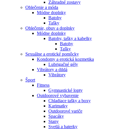
Záhradné zostavy
Oblečenie a móda
Módne doplnky
Batohy
Tašky
Oblečenie, obuv a doplnky
Módne doplnky
Batohy, tašky a kabelky
Batohy
Tašky
Sexuálne a erotické pomôcky
Kondomy a erotická kozmetika
Lubrigačné gély
Vibrátory a dildá
Vibrátory
Šport
Fitness
Gymnastické lopty
Outdoorové vybavenie
Chladiace tašky a boxy
Karimatky
Outdoorové variče
Spacáky
Stany
Svetlá a baterky