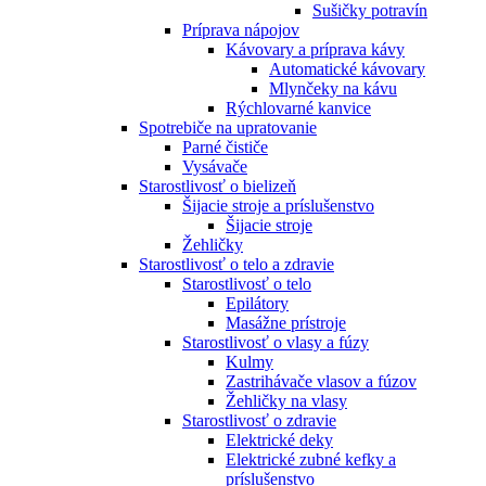
Sušičky potravín
Príprava nápojov
Kávovary a príprava kávy
Automatické kávovary
Mlynčeky na kávu
Rýchlovarné kanvice
Spotrebiče na upratovanie
Parné čističe
Vysávače
Starostlivosť o bielizeň
Šijacie stroje a príslušenstvo
Šijacie stroje
Žehličky
Starostlivosť o telo a zdravie
Starostlivosť o telo
Epilátory
Masážne prístroje
Starostlivosť o vlasy a fúzy
Kulmy
Zastrihávače vlasov a fúzov
Žehličky na vlasy
Starostlivosť o zdravie
Elektrické deky
Elektrické zubné kefky a
príslušenstvo