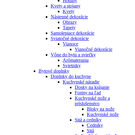
Hodiny
Kvety a stojany
Kvety
Nástenné dekorácie
Obrazy
Tapety
Samolepiace dekorácie
Sviatočné dekorácie
Vianoce
Vianočné dekorácie
Vône do bytu a sviečky
Arómaterapia
Svietniky
Bytové doplnky
Doplnky do kuchyne
Kuchynské náradie
Dosky na krájanie
Formy na ľad
Kuchynské nože a
príslušenstvo
Bloky na nože
Kuchynské nože
Sitá a cedníky
Cedníky
Sitá