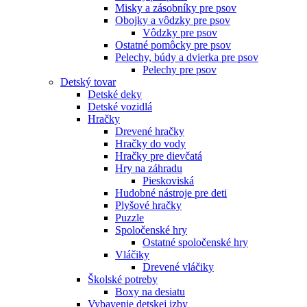
Misky a zásobníky pre psov
Obojky a vôdzky pre psov
Vôdzky pre psov
Ostatné pomôcky pre psov
Pelechy, búdy a dvierka pre psov
Pelechy pre psov
Detský tovar
Detské deky
Detské vozidlá
Hračky
Drevené hračky
Hračky do vody
Hračky pre dievčatá
Hry na záhradu
Pieskoviská
Hudobné nástroje pre deti
Plyšové hračky
Puzzle
Spoločenské hry
Ostatné spoločenské hry
Vláčiky
Drevené vláčiky
Školské potreby
Boxy na desiatu
Vybavenie detskej izby