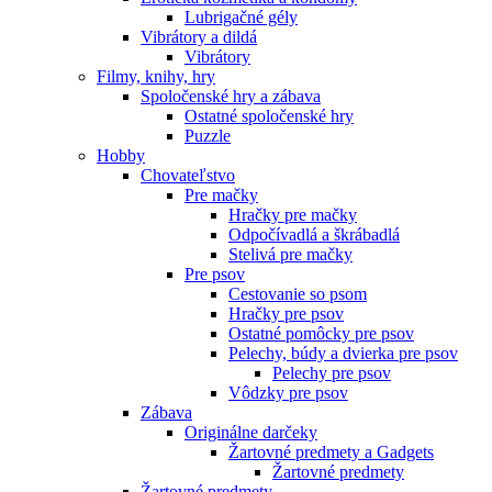
Lubrigačné gély
Vibrátory a dildá
Vibrátory
Filmy, knihy, hry
Spoločenské hry a zábava
Ostatné spoločenské hry
Puzzle
Hobby
Chovateľstvo
Pre mačky
Hračky pre mačky
Odpočívadlá a škrábadlá
Stelivá pre mačky
Pre psov
Cestovanie so psom
Hračky pre psov
Ostatné pomôcky pre psov
Pelechy, búdy a dvierka pre psov
Pelechy pre psov
Vôdzky pre psov
Zábava
Originálne darčeky
Žartovné predmety a Gadgets
Žartovné predmety
Žartovné predmety