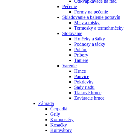
Odkvapkávače na riad
Pečenie
Formy na pečenie
Skladovanie a balenie potravín
Misy a misky
Termosky a termohrnčeky
Stolovanie
Hrnčeky a šálky
Podnosy a tácky
Poháre
Príbory
Taniere
Varenie
Hrnce
Panvice
Pokrievky
Sady riadu
Tlakové hrnce
Zaváracie hrnce
Záhrada
Čerpadlá
Grily
Kompostéry
Kosačky
Kultivátory