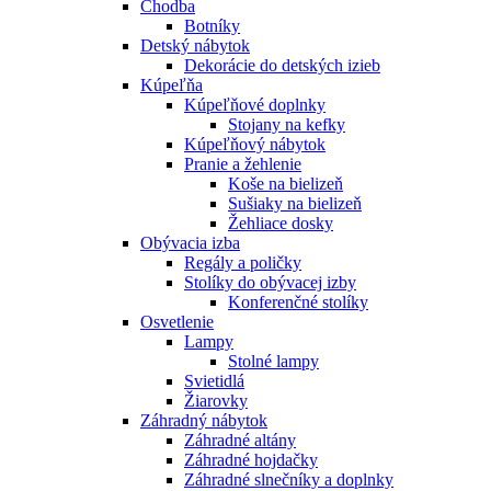
Chodba
Botníky
Detský nábytok
Dekorácie do detských izieb
Kúpeľňa
Kúpeľňové doplnky
Stojany na kefky
Kúpeľňový nábytok
Pranie a žehlenie
Koše na bielizeň
Sušiaky na bielizeň
Žehliace dosky
Obývacia izba
Regály a poličky
Stolíky do obývacej izby
Konferenčné stolíky
Osvetlenie
Lampy
Stolné lampy
Svietidlá
Žiarovky
Záhradný nábytok
Záhradné altány
Záhradné hojdačky
Záhradné slnečníky a doplnky