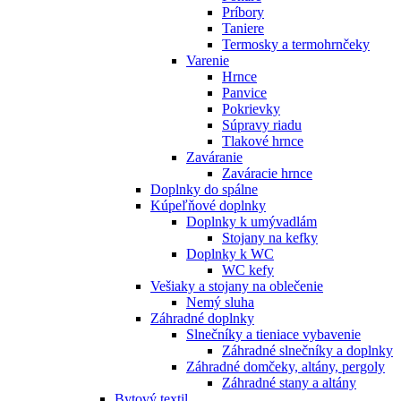
Príbory
Taniere
Termosky a termohrnčeky
Varenie
Hrnce
Panvice
Pokrievky
Súpravy riadu
Tlakové hrnce
Zaváranie
Zaváracie hrnce
Doplnky do spálne
Kúpeľňové doplnky
Doplnky k umývadlám
Stojany na kefky
Doplnky k WC
WC kefy
Vešiaky a stojany na oblečenie
Nemý sluha
Záhradné doplnky
Slnečníky a tieniace vybavenie
Záhradné slnečníky a doplnky
Záhradné domčeky, altány, pergoly
Záhradné stany a altány
Bytový textil