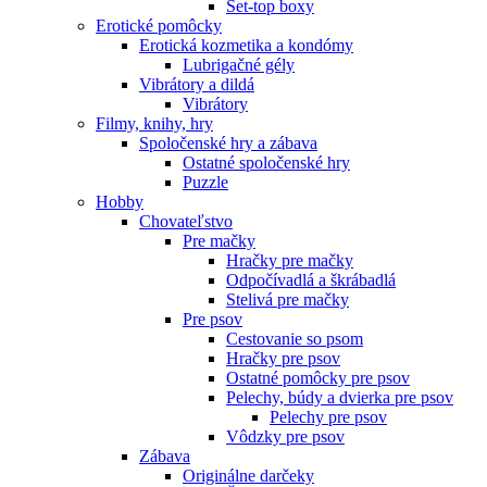
Set-top boxy
Erotické pomôcky
Erotická kozmetika a kondómy
Lubrigačné gély
Vibrátory a dildá
Vibrátory
Filmy, knihy, hry
Spoločenské hry a zábava
Ostatné spoločenské hry
Puzzle
Hobby
Chovateľstvo
Pre mačky
Hračky pre mačky
Odpočívadlá a škrábadlá
Stelivá pre mačky
Pre psov
Cestovanie so psom
Hračky pre psov
Ostatné pomôcky pre psov
Pelechy, búdy a dvierka pre psov
Pelechy pre psov
Vôdzky pre psov
Zábava
Originálne darčeky