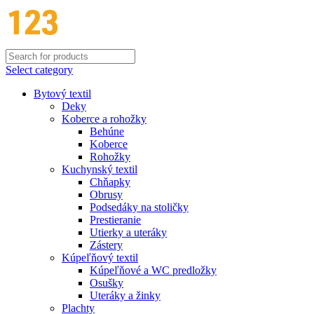
Select category
Bytový textil
Deky
Koberce a rohožky
Behúne
Koberce
Rohožky
Kuchynský textil
Chňapky
Obrusy
Podsedáky na stoličky
Prestieranie
Utierky a uteráky
Zástery
Kúpeľňový textil
Kúpeľňové a WC predložky
Osušky
Uteráky a žinky
Plachty