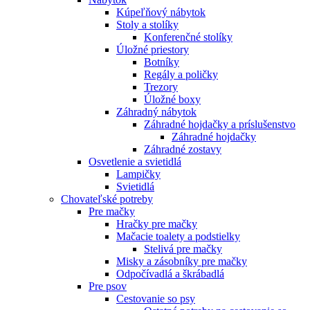
Kúpeľňový nábytok
Stoly a stolíky
Konferenčné stolíky
Úložné priestory
Botníky
Regály a poličky
Trezory
Úložné boxy
Záhradný nábytok
Záhradné hojdačky a príslušenstvo
Záhradné hojdačky
Záhradné zostavy
Osvetlenie a svietidlá
Lampičky
Svietidlá
Chovateľské potreby
Pre mačky
Hračky pre mačky
Mačacie toalety a podstielky
Stelivá pre mačky
Misky a zásobníky pre mačky
Odpočívadlá a škrábadlá
Pre psov
Cestovanie so psy