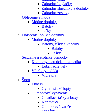
Záhradné hojdačky
Záhradné slnečníky a doplnky
Záhradné zostavy
Oblečenie a móda
Módne doplnky
Batohy
Tašky
Oblečenie, obuv a doplnky
Módne doplnky
Batohy, tašky a kabelky
Batohy
Tašky
Sexuálne a erotické pomôcky
Kondomy a erotická kozmetika
Lubrigačné gély
Vibrátory a dildá
Vibrátory
Šport
Fitness
Gymnastické lopty
Outdoorové vybavenie
Chladiace tašky a boxy
Karimatky
Outdoorové variče
Spacáky