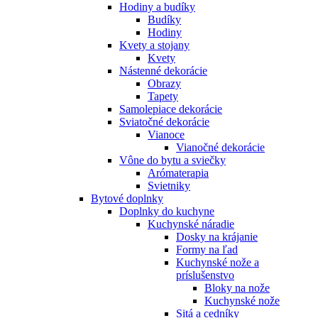
Hodiny a budíky
Budíky
Hodiny
Kvety a stojany
Kvety
Nástenné dekorácie
Obrazy
Tapety
Samolepiace dekorácie
Sviatočné dekorácie
Vianoce
Vianočné dekorácie
Vône do bytu a sviečky
Arómaterapia
Svietniky
Bytové doplnky
Doplnky do kuchyne
Kuchynské náradie
Dosky na krájanie
Formy na ľad
Kuchynské nože a
príslušenstvo
Bloky na nože
Kuchynské nože
Sitá a cedníky