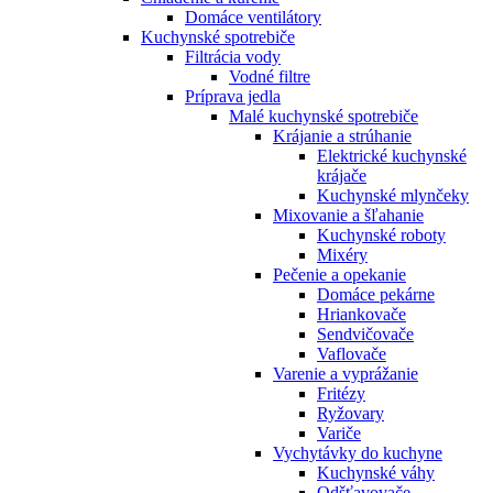
Domáce ventilátory
Kuchynské spotrebiče
Filtrácia vody
Vodné filtre
Príprava jedla
Malé kuchynské spotrebiče
Krájanie a strúhanie
Elektrické kuchynské
krájače
Kuchynské mlynčeky
Mixovanie a šľahanie
Kuchynské roboty
Mixéry
Pečenie a opekanie
Domáce pekárne
Hriankovače
Sendvičovače
Vaflovače
Varenie a vyprážanie
Fritézy
Ryžovary
Variče
Vychytávky do kuchyne
Kuchynské váhy
Odšťavovače