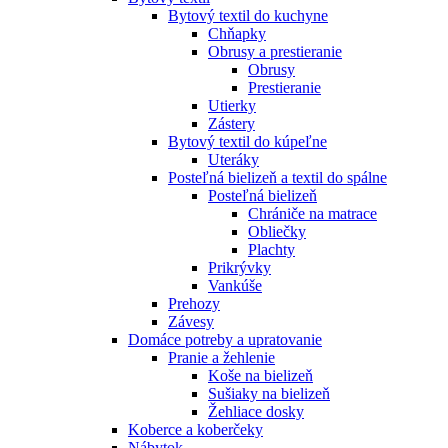
Bytový textil do kuchyne
Chňapky
Obrusy a prestieranie
Obrusy
Prestieranie
Utierky
Zástery
Bytový textil do kúpeľne
Uteráky
Posteľná bielizeň a textil do spálne
Posteľná bielizeň
Chrániče na matrace
Obliečky
Plachty
Prikrývky
Vankúše
Prehozy
Závesy
Domáce potreby a upratovanie
Pranie a žehlenie
Koše na bielizeň
Sušiaky na bielizeň
Žehliace dosky
Koberce a koberčeky
Nábytok