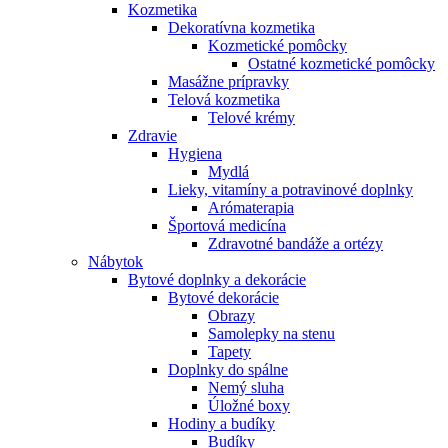
Kozmetika
Dekoratívna kozmetika
Kozmetické pomôcky
Ostatné kozmetické pomôcky
Masážne prípravky
Telová kozmetika
Telové krémy
Zdravie
Hygiena
Mydlá
Lieky, vitamíny a potravinové doplnky
Arómaterapia
Športová medicína
Zdravotné bandáže a ortézy
Nábytok
Bytové doplnky a dekorácie
Bytové dekorácie
Obrazy
Samolepky na stenu
Tapety
Doplnky do spálne
Nemý sluha
Úložné boxy
Hodiny a budíky
Budíky