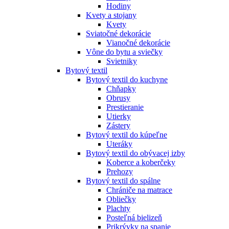
Hodiny
Kvety a stojany
Kvety
Sviatočné dekorácie
Vianočné dekorácie
Vône do bytu a sviečky
Svietniky
Bytový textil
Bytový textil do kuchyne
Chňapky
Obrusy
Prestieranie
Utierky
Zástery
Bytový textil do kúpeľne
Uteráky
Bytový textil do obývacej izby
Koberce a koberčeky
Prehozy
Bytový textil do spálne
Chrániče na matrace
Obliečky
Plachty
Posteľná bielizeň
Prikrývky na spanie