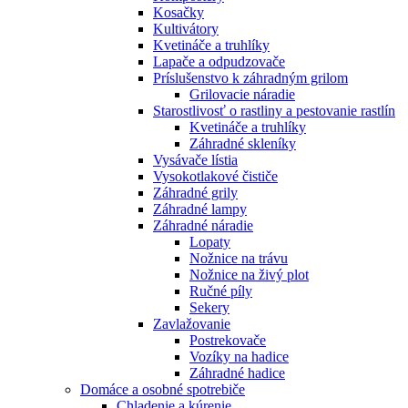
Kosačky
Kultivátory
Kvetináče a truhlíky
Lapače a odpudzovače
Príslušenstvo k záhradným grilom
Grilovacie náradie
Starostlivosť o rastliny a pestovanie rastlín
Kvetináče a truhlíky
Záhradné skleníky
Vysávače lístia
Vysokotlakové čističe
Záhradné grily
Záhradné lampy
Záhradné náradie
Lopaty
Nožnice na trávu
Nožnice na živý plot
Ručné píly
Sekery
Zavlažovanie
Postrekovače
Vozíky na hadice
Záhradné hadice
Domáce a osobné spotrebiče
Chladenie a kúrenie