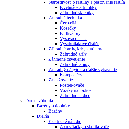
Starostlivosť o rastliny a pestovanie rastlín
Kvetináče a truhlíky
Záhradné skleníky
Záhradná technika
Čerpadlá
Kosačky
Kultivátory
Vysávače lístia
Vysokotlakové čističe
Záhradné grily, krby a udiarne
Záhradné grily
Záhradné osvetlenie
Záhradné lampy
Záhradný nábytok a ďalšie vybavenie
Kompostéry
Zavlažovanie
Postrekovače
Vozíky na hadice
Záhradné hadice
Dom a záhrada
Bazény a doplnky
Bazény
Dielňa
Elektrické náradie
Aku vŕtačky a skrutkovače