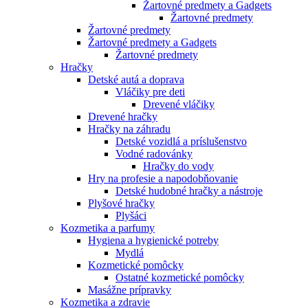
Žartovné predmety a Gadgets
Žartovné predmety
Žartovné predmety
Žartovné predmety a Gadgets
Žartovné predmety
Hračky
Detské autá a doprava
Vláčiky pre deti
Drevené vláčiky
Drevené hračky
Hračky na záhradu
Detské vozidlá a príslušenstvo
Vodné radovánky
Hračky do vody
Hry na profesie a napodobňovanie
Detské hudobné hračky a nástroje
Plyšové hračky
Plyšáci
Kozmetika a parfumy
Hygiena a hygienické potreby
Mydlá
Kozmetické pomôcky
Ostatné kozmetické pomôcky
Masážne prípravky
Kozmetika a zdravie