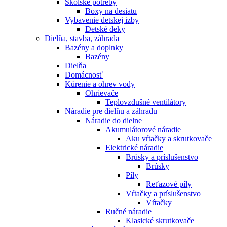
Školské potreby
Boxy na desiatu
Vybavenie detskej izby
Detské deky
Dielňa, stavba, záhrada
Bazény a doplnky
Bazény
Dielňa
Domácnosť
Kúrenie a ohrev vody
Ohrievače
Teplovzdušné ventilátory
Náradie pre dielňu a záhradu
Náradie do dielne
Akumulátorové náradie
Aku vŕtačky a skrutkovače
Elektrické náradie
Brúsky a príslušenstvo
Brúsky
Píly
Reťazové píly
Vŕtačky a príslušenstvo
Vŕtačky
Ručné náradie
Klasické skrutkovače