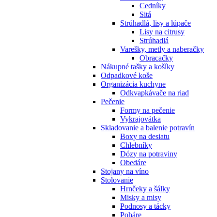
Cedníky
Sitá
Strúhadlá, lisy a lúpače
Lisy na citrusy
Strúhadlá
Varešky, metly a naberačky
Obracačky
Nákupné tašky a košíky
Odpadkové koše
Organizácia kuchyne
Odkvapkávače na riad
Pečenie
Formy na pečenie
Vykrajovátka
Skladovanie a balenie potravín
Boxy na desiatu
Chlebníky
Dózy na potraviny
Obedáre
Stojany na víno
Stolovanie
Hrnčeky a šálky
Misky a misy
Podnosy a tácky
Poháre