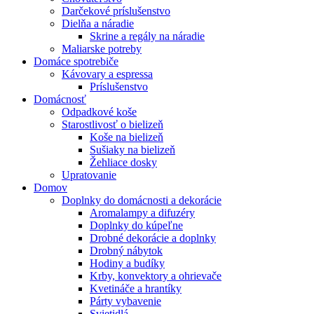
Darčekové príslušenstvo
Dielňa a náradie
Skrine a regály na náradie
Maliarske potreby
Domáce spotrebiče
Kávovary a espressa
Príslušenstvo
Domácnosť
Odpadkové koše
Starostlivosť o bielizeň
Koše na bielizeň
Sušiaky na bielizeň
Žehliace dosky
Upratovanie
Domov
Doplnky do domácnosti a dekorácie
Aromalampy a difuzéry
Doplnky do kúpeľne
Drobné dekorácie a doplnky
Drobný nábytok
Hodiny a budíky
Krby, konvektory a ohrievače
Kvetináče a hrantíky
Párty vybavenie
Svietidlá