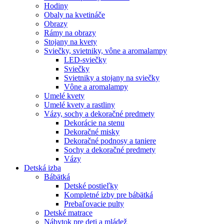
Hodiny
Obaly na kvetináče
Obrazy
Rámy na obrazy
Stojany na kvety
Sviečky, svietniky, vône a aromalampy
LED-sviečky
Sviečky
Svietniky a stojany na sviečky
Vône a aromalampy
Umelé kvety
Umelé kvety a rastliny
Vázy, sochy a dekoračné predmety
Dekorácie na stenu
Dekoračné misky
Dekoračné podnosy a taniere
Sochy a dekoračné predmety
Vázy
Detská izba
Bábätká
Detské postieľky
Kompletné izby pre bábätká
Prebaľovacie pulty
Detské matrace
Nábytok pre deti a mládež