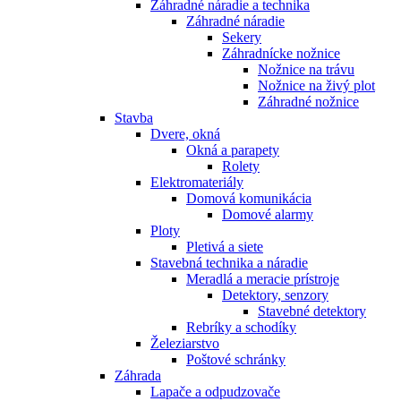
Záhradné náradie a technika
Záhradné náradie
Sekery
Záhradnícke nožnice
Nožnice na trávu
Nožnice na živý plot
Záhradné nožnice
Stavba
Dvere, okná
Okná a parapety
Rolety
Elektromateriály
Domová komunikácia
Domové alarmy
Ploty
Pletivá a siete
Stavebná technika a náradie
Meradlá a meracie prístroje
Detektory, senzory
Stavebné detektory
Rebríky a schodíky
Železiarstvo
Poštové schránky
Záhrada
Lapače a odpudzovače