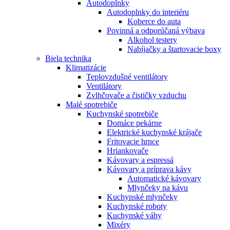
Autodoplnky
Autodoplnky do interiéru
Koberce do auta
Povinná a odporúčaná výbava
Alkohol testery
Nabíjačky a štartovacie boxy
Biela technika
Klimatizácie
Teplovzdušné ventilátory
Ventilátory
Zvlhčovače a čističky vzduchu
Malé spotrebiče
Kuchynské spotrebiče
Domáce pekárne
Elektrické kuchynské krájače
Fritovacie hrnce
Hriankovače
Kávovary a espressá
Kávovary a príprava kávy
Automatické kávovary
Mlynčeky na kávu
Kuchynské mlynčeky
Kuchynské roboty
Kuchynské váhy
Mixéry