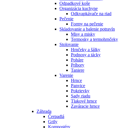
Odpadkové koše
Organizácia kuchyne
Odkvapkávače na riad
Pečenie
Formy na pečenie
Skladovanie a balenie potravín
Misy a misky
Termosky a termohrnčeky
Stolovanie
Hrnčeky a šálky
Podnosy a tácky
Poháre
Príbory
Taniere
Varenie
Hrnce
Panvice
Pokrievky
Sady riadu
Tlakové hrnce
Zaváracie hrnce
Záhrada
Čerpadlá
Grily
Kompostéry