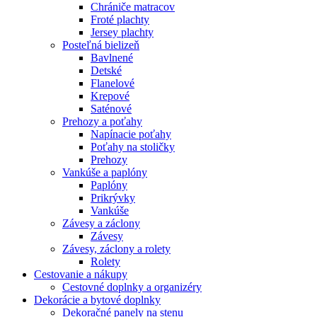
Chrániče matracov
Froté plachty
Jersey plachty
Posteľná bielizeň
Bavlnené
Detské
Flanelové
Krepové
Saténové
Prehozy a poťahy
Napínacie poťahy
Poťahy na stoličky
Prehozy
Vankúše a paplóny
Paplóny
Prikrývky
Vankúše
Závesy a záclony
Závesy
Závesy, záclony a rolety
Rolety
Cestovanie a nákupy
Cestovné doplnky a organizéry
Dekorácie a bytové doplnky
Dekoračné panely na stenu