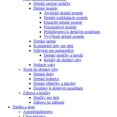
Detské otočné stoličky
Detské postele
Atypické detské postele
Detské rozkladacie postele
Klasické detské postele
Poschodové postele
Príslušenstvo k detským posteliam
Vyvýšené detské postele
Detské skrine
Kompletné izby pre deti
Nábytok pre najmenších
Detské stoličky a kreslá
Regály do detskej izby
Sedacie vaky
Textil do detskej izby
Detské deky
Detské koberce
Detské obliečky a plachty
Doplnky k detským posteliam
Zábava a hračky
Hračky pre deti
Zábava na záhrade
Dielňa a dom
Autopríslušenstvo
Chovateľstvo