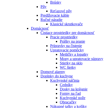
Brúsky
Píly
Reťazové píly
Predlžovacie káble
Ručné náradie
Klasické skrutkovače
Domácnosť
Čistiace prostriedky pre domácnosť
Pracie prostriedky
Prášky na pranie
Prípravky na čistenie
Upratovacie pomôcky
Metličky a lopatky
Mopy a upratovacie súpravy
Stierky na sklo
WC štetky
Domové alarmy
Doplnky do kuchyne
Kuchynské náčinia
Cedníky
Dosky na krájanie
Formy na ľad
Kuchynské nože
Obracačky
Nákupné tašky a košíky