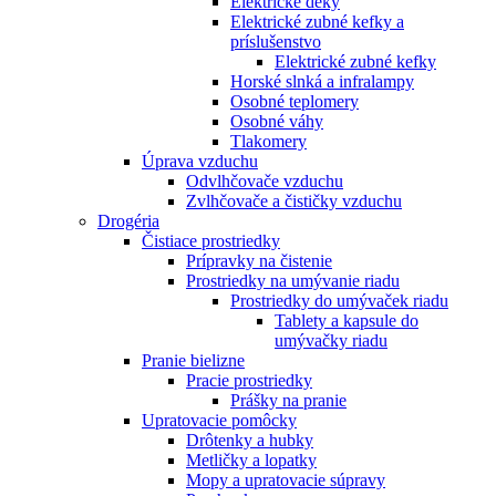
Elektrické deky
Elektrické zubné kefky a
príslušenstvo
Elektrické zubné kefky
Horské slnká a infralampy
Osobné teplomery
Osobné váhy
Tlakomery
Úprava vzduchu
Odvlhčovače vzduchu
Zvlhčovače a čističky vzduchu
Drogéria
Čistiace prostriedky
Prípravky na čistenie
Prostriedky na umývanie riadu
Prostriedky do umývaček riadu
Tablety a kapsule do
umývačky riadu
Pranie bielizne
Pracie prostriedky
Prášky na pranie
Upratovacie pomôcky
Drôtenky a hubky
Metličky a lopatky
Mopy a upratovacie súpravy