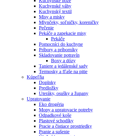
Kuchynské nože
Kuchynské váhy
Kuchynský textil
Misy a misky
Mlynčeky, soľničky, koreničky
Pečenie
Pekáče a zapekacie misy
Pekáče
Pomocníci do kuchyne
Príbory a príborníky
Skladovanie potravín
Boxy a dózy
Taniere a jedálenské sady
Termosky a fľaše na pitie
Kúpeľňa
Doplnky
Predložky
Uteráky, osušky a župany
Upratovanie
Eko drogéria
Mopy a upratovacie potreby
Odpadkové koše
Plastové schodíky
Pracie a čistiace prostriedky
Pranie a sušenie