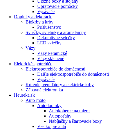
Úložné boxy a stojany
Upratovacie pomôcky
Vysávače
Doplnky a dekorácie
Biokrby a krby
Príslušenstvo
Sviečky, svietniky a aromalampy
Dekoratívne sviečky
LED sviečky
Vázy
Vázy keramické
Vázy sklenené
Elektrické spotrebiče
Elektrospotrebiče do domácnosti
Dalšie elektrospotrebiče do domácnosti
Vysávače
Kúrenie, ventilátory a elektrické krby
Zábavná elektronika
Heureka.sk
Auto-moto
Autodoplnky
Autokoberce na mieru
Autopoťahy
Nabíjačky a štartovacie boxy
Všetko pre autá