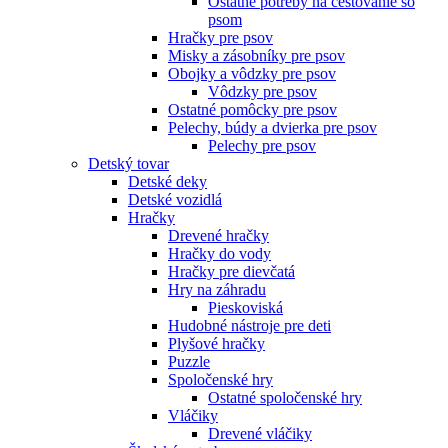
Ostatné potreby na cestovanie so
psom
Hračky pre psov
Misky a zásobníky pre psov
Obojky a vôdzky pre psov
Vôdzky pre psov
Ostatné pomôcky pre psov
Pelechy, búdy a dvierka pre psov
Pelechy pre psov
Detský tovar
Detské deky
Detské vozidlá
Hračky
Drevené hračky
Hračky do vody
Hračky pre dievčatá
Hry na záhradu
Pieskoviská
Hudobné nástroje pre deti
Plyšové hračky
Puzzle
Spoločenské hry
Ostatné spoločenské hry
Vláčiky
Drevené vláčiky