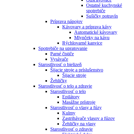
Ostatné kuchynské
spotrebiče
Sušičky potravín
Príprava nápojov
Kávovary a príprava kávy
Automatické kávovary
Mlynčeky na kávu
Rýchlovarné kanvice
Spotrebiče na upratovanie
Parné čističe
Vysávače
Starostlivosť o bielizeň
Šijacie stroje a príslušenstvo
Šijacie stroje
Žehličky
Starostlivosť o telo a zdravie
Starostlivosť o telo
Epilátory
Masážne prístroje
Starostlivosť o vlasy a fúzy
Kulmy
Zastrihávače vlasov a fúzov
Žehličky na vlasy
Starostlivosť o zdravie