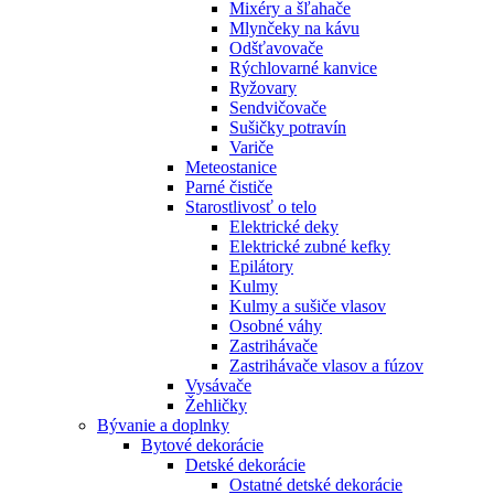
Mixéry a šľahače
Mlynčeky na kávu
Odšťavovače
Rýchlovarné kanvice
Ryžovary
Sendvičovače
Sušičky potravín
Variče
Meteostanice
Parné čističe
Starostlivosť o telo
Elektrické deky
Elektrické zubné kefky
Epilátory
Kulmy
Kulmy a sušiče vlasov
Osobné váhy
Zastrihávače
Zastrihávače vlasov a fúzov
Vysávače
Žehličky
Bývanie a doplnky
Bytové dekorácie
Detské dekorácie
Ostatné detské dekorácie