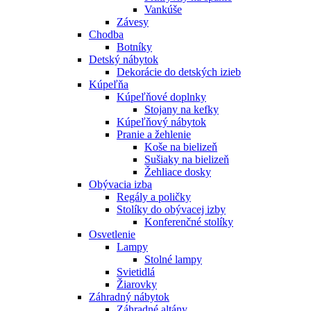
Vankúše
Závesy
Chodba
Botníky
Detský nábytok
Dekorácie do detských izieb
Kúpeľňa
Kúpeľňové doplnky
Stojany na kefky
Kúpeľňový nábytok
Pranie a žehlenie
Koše na bielizeň
Sušiaky na bielizeň
Žehliace dosky
Obývacia izba
Regály a poličky
Stolíky do obývacej izby
Konferenčné stolíky
Osvetlenie
Lampy
Stolné lampy
Svietidlá
Žiarovky
Záhradný nábytok
Záhradné altány