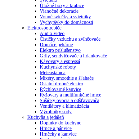
Úložné boxy a krabice
Vianočné dekorácie
Vonné sviečky a svietniky
Vychytávky do domácnosti
Elektrospotrebiče
Audio-video
Čističky vzduchu a zvlhčovače
Domáce pekárne
Elektro príslušenstvo
Grily, sendvičovače a hriankovače
Kávovary a espressá
Kuchynské roboty
Meteostanica
Mixéry, smoothie a šľahače
Ostatní drobné elektro
Rýchlovarné kanvice
Ryžovary a multifunkčné hrnce
Sušičky ovocia a odšťavovača
Ventilátory a klimatizácia
Výrobníky sody
Kuchyňa a jedáleň
Doplnky do kuchyne
Hrnce a pánvice
Hrnčeky a kanvice