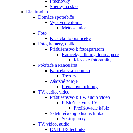
Prachovky
Stierky na sklo
Elektronika
Domáce spotrebiče
Vybavenie domu
Meteostanice
Foto
Klasické fotorámčeky
Foto, kamery, optika
Príslušenstvo k fotoaparátom
Rámčeky, albumy, fotopapiere
Klasické fotorámiky
Počítače a kancelária
Kancelárska technika
Trezory
Záložné zdroje
Prepäťové ochrany
TV, audio, video
Príslušenstvo k TV, audio-video
Príslušenstvo k TV
Predlžovacie káble
Satelitná a digitálna technika
Set-top boxy
TV, video, audio
DVB-T/S technika