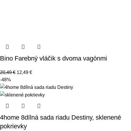
Bino Farebný vláčik s dvoma vagónmi
20,49
€
12,49
€
-48%
4home 8dílná sada riadu Destiny, sklenené
pokrievky