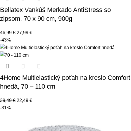
Bellatex Vankúš Merkado AntiStress so
zipsom, 70 x 90 cm, 900g
46,99
€
27,99
€
-43%
4Home Multielastický poťah na kreslo Comfort
hnedá, 70 – 110 cm
39,49
€
22,49
€
-31%