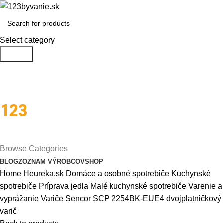
Select category
Search
Menu
Browse Categories
BLOG
ZOZNAM VÝROBCOV
SHOP
Home
Heureka.sk
Domáce a osobné spotrebiče
Kuchynské
spotrebiče
Príprava jedla
Malé kuchynské spotrebiče
Varenie a
vyprážanie
Variče
Sencor SCP 2254BK-EUE4 dvojplatničkový
varič