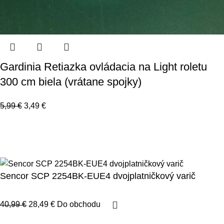
Gardinia Retiazka ovládacia na Light roletu
300 cm biela (vrátane spojky)
5,99
€
3,49
€
123byvanie.sk
2023.
Všetky práva vyhradené.
Spravovať súhlas
Prehlásenie o cookies
Sencor SCP 2254BK-EUE4 dvojplatničkový varič
40,99
€
28,49
€
Do obchodu