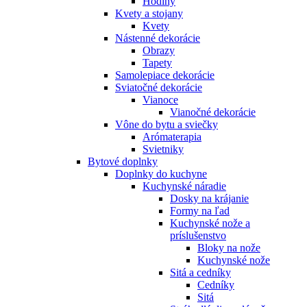
Hodiny
Kvety a stojany
Kvety
Nástenné dekorácie
Obrazy
Tapety
Samolepiace dekorácie
Sviatočné dekorácie
Vianoce
Vianočné dekorácie
Vône do bytu a sviečky
Arómaterapia
Svietniky
Bytové doplnky
Doplnky do kuchyne
Kuchynské náradie
Dosky na krájanie
Formy na ľad
Kuchynské nože a
príslušenstvo
Bloky na nože
Kuchynské nože
Sitá a cedníky
Cedníky
Sitá