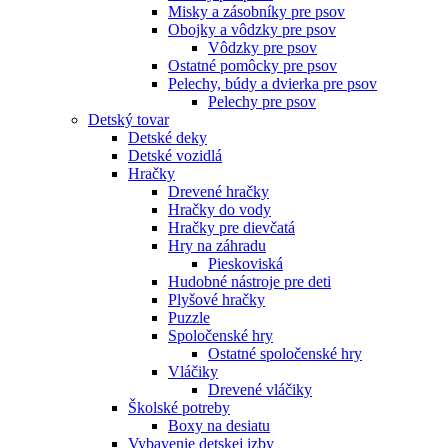
Misky a zásobníky pre psov
Obojky a vôdzky pre psov
Vôdzky pre psov
Ostatné pomôcky pre psov
Pelechy, búdy a dvierka pre psov
Pelechy pre psov
Detský tovar
Detské deky
Detské vozidlá
Hračky
Drevené hračky
Hračky do vody
Hračky pre dievčatá
Hry na záhradu
Pieskoviská
Hudobné nástroje pre deti
Plyšové hračky
Puzzle
Spoločenské hry
Ostatné spoločenské hry
Vláčiky
Drevené vláčiky
Školské potreby
Boxy na desiatu
Vybavenie detskej izby