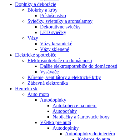
Doplnky a dekorácie
Biokrby a krby
Príslušenstvo
Sviečky, svietniky a aromalampy
Dekoratívne sviečky
LED sviečky
Vázy
Vázy keramické
Vázy sklenené
Elektrické spotrebiče
Elektrospotrebiče do domácnosti
Dalšie elektrospotrebiče do domácnosti
Vysávače
Kúrenie, ventilátory a elektrické krby
Zábavná elektronika
Heureka.sk
Auto-moto
Autodoplnky
Autokoberce na mieru
Autopoťahy
Nabíjačky a štartovacie boxy
Všetko pre autá
Autodoplnky
Autodoplnky do interiéru
Koberce do auta