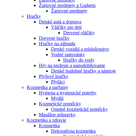
Žartovné predmety a Gadgets
Žartovné predmety
Hračky
Detské autá a doprava
Vláčiky pre deti
Drevené vláčiky
Drevené hračky
Hračky na záhradu
Detské vozidlá a príslušenstvo
Vodné radovánky
Hračky do vody
Hry na profesie a napodobňovanie
Detské hudobné hračky a nástroje
Plyšové hračky
Plyšáci
Kozmetika a parfumy
Hygiena a hygienické potreby
Mydlá
Kozmetické pomôcky
Ostatné kozmetické pomôcky
Masážne prípravky
Kozmetika a zdravie
Kozmetika
Dekoratívna kozmetika