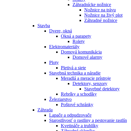
Záhradnícke nožnice
Nožnice na trávu
Nožnice na živý plot
Záhradné nožnice
Stavba
Dvere, okná
Okná a parapety
Rolety
Elektromateriály
Domová komunikácia
Domové alarmy
Ploty
Pletivá a siete
Stavebná technika a náradie
Meradlá a meracie prístroje
Detektory, senzory
Stavebné detektory
Rebríky a schodíky
Železiarstvo
Poštové schránky
Záhrada
Lapače a odpudzovače
Starostlivosť o rastliny a pestovanie rastlín
Kvetináče a truhlíky
Záhradné skleníky