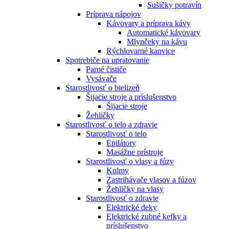
Sušičky potravín
Príprava nápojov
Kávovary a príprava kávy
Automatické kávovary
Mlynčeky na kávu
Rýchlovarné kanvice
Spotrebiče na upratovanie
Parné čističe
Vysávače
Starostlivosť o bielizeň
Šijacie stroje a príslušenstvo
Šijacie stroje
Žehličky
Starostlivosť o telo a zdravie
Starostlivosť o telo
Epilátory
Masážne prístroje
Starostlivosť o vlasy a fúzy
Kulmy
Zastrihávače vlasov a fúzov
Žehličky na vlasy
Starostlivosť o zdravie
Elektrické deky
Elektrické zubné kefky a
príslušenstvo