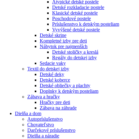
Atypické detské postele
Detské rozkladacie postele
Klasické detské postele
Poschodové postele
Príslušenstvo k detským posteliam
Vyvýšené detské postele
Detské skrine
Kompletné izby pre deti
Nábytok pre najmenších
Detské stoličky a kreslá
Regály do detskej izby
Sedacie vaky
Textil do detskej izby
Detské deky
Detské koberce
Detské obliečky a plachty
Doplnky k detským posteliam
Zábava a hračky
Hračky pre deti
Zábava na záhrade
Dielňa a dom
Autopríslušenstvo
Chovateľstvo
Darčekové príslušenstvo
Dielňa a náradie