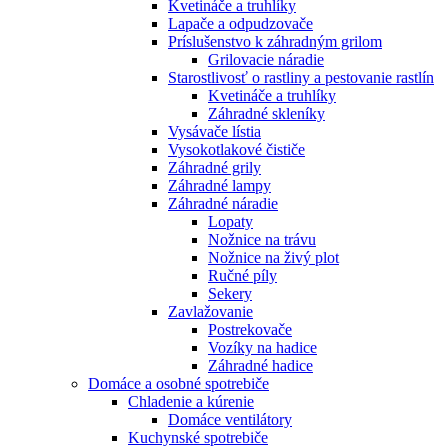
Kvetináče a truhlíky
Lapače a odpudzovače
Príslušenstvo k záhradným grilom
Grilovacie náradie
Starostlivosť o rastliny a pestovanie rastlín
Kvetináče a truhlíky
Záhradné skleníky
Vysávače lístia
Vysokotlakové čističe
Záhradné grily
Záhradné lampy
Záhradné náradie
Lopaty
Nožnice na trávu
Nožnice na živý plot
Ručné píly
Sekery
Zavlažovanie
Postrekovače
Vozíky na hadice
Záhradné hadice
Domáce a osobné spotrebiče
Chladenie a kúrenie
Domáce ventilátory
Kuchynské spotrebiče