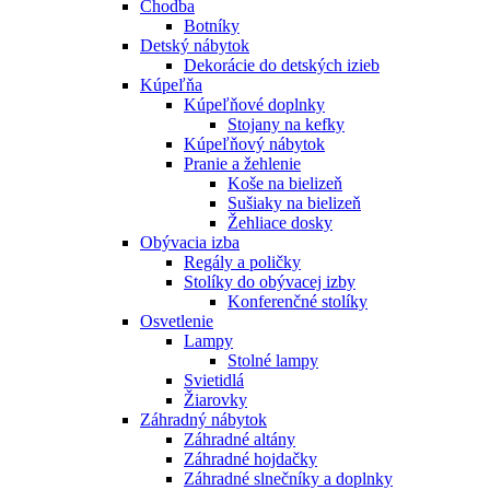
Chodba
Botníky
Detský nábytok
Dekorácie do detských izieb
Kúpeľňa
Kúpeľňové doplnky
Stojany na kefky
Kúpeľňový nábytok
Pranie a žehlenie
Koše na bielizeň
Sušiaky na bielizeň
Žehliace dosky
Obývacia izba
Regály a poličky
Stolíky do obývacej izby
Konferenčné stolíky
Osvetlenie
Lampy
Stolné lampy
Svietidlá
Žiarovky
Záhradný nábytok
Záhradné altány
Záhradné hojdačky
Záhradné slnečníky a doplnky