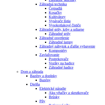
Záhradná technika
Čerpadlá
Kosačky
Kultivátory
Vysávače lístia
Vysokotlakové čističe
Záhradné grily, krby a udiarne
Záhradné grily
Záhradné osvetlenie
Záhradné lampy
Záhradný nábytok a ďalšie vybavenie
Kompostéry
Zavlažovanie
Postrekovače
Vozíky na hadice
Záhradné hadice
Dom a záhrada
Bazény a doplnky
Bazény
Dielňa
Elektrické náradie
Aku vŕtačky a skrutkovače
Brúsky
Píly