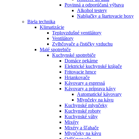
Povinná a odporúčaná výbava
Alkohol testery
Nabíjačky a štartovacie boxy
Biela technika
Klimatizácie
Teplovzdušné ventilátory
Ventilátory
Zvlhčovače a čističky vzduchu
Malé spotrebiče
Kuchynské spotrebiče
Domáce pekárne
Elektrické kuchynské krájače
Fritovacie hrnce
Hriankovače
Kávovary a espressá
Kávovary a príprava kávy
Automatické kávovary
Mlynčeky na kávu
Kuchynské mlynčeky
Kuchynské roboty
Kuchynské váhy
Mixéry
Mixéry a šľahače
Mlynčeky na kávu
Odšťavovače