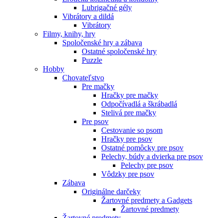
Lubrigačné gély
Vibrátory a dildá
Vibrátory
Filmy, knihy, hry
Spoločenské hry a zábava
Ostatné spoločenské hry
Puzzle
Hobby
Chovateľstvo
Pre mačky
Hračky pre mačky
Odpočívadlá a škrábadlá
Stelivá pre mačky
Pre psov
Cestovanie so psom
Hračky pre psov
Ostatné pomôcky pre psov
Pelechy, búdy a dvierka pre psov
Pelechy pre psov
Vôdzky pre psov
Zábava
Originálne darčeky
Žartovné predmety a Gadgets
Žartovné predmety
Žartovné predmety