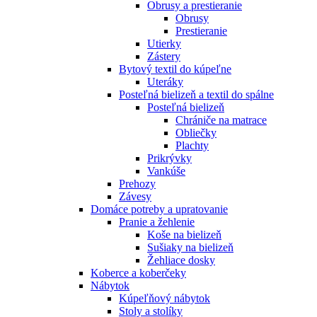
Obrusy a prestieranie
Obrusy
Prestieranie
Utierky
Zástery
Bytový textil do kúpeľne
Uteráky
Posteľná bielizeň a textil do spálne
Posteľná bielizeň
Chrániče na matrace
Obliečky
Plachty
Prikrývky
Vankúše
Prehozy
Závesy
Domáce potreby a upratovanie
Pranie a žehlenie
Koše na bielizeň
Sušiaky na bielizeň
Žehliace dosky
Koberce a koberčeky
Nábytok
Kúpeľňový nábytok
Stoly a stolíky