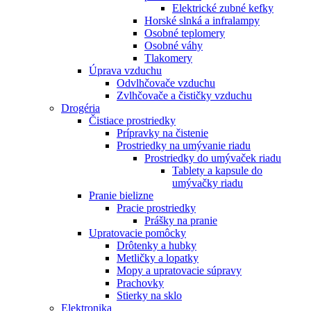
Elektrické zubné kefky
Horské slnká a infralampy
Osobné teplomery
Osobné váhy
Tlakomery
Úprava vzduchu
Odvlhčovače vzduchu
Zvlhčovače a čističky vzduchu
Drogéria
Čistiace prostriedky
Prípravky na čistenie
Prostriedky na umývanie riadu
Prostriedky do umývaček riadu
Tablety a kapsule do
umývačky riadu
Pranie bielizne
Pracie prostriedky
Prášky na pranie
Upratovacie pomôcky
Drôtenky a hubky
Metličky a lopatky
Mopy a upratovacie súpravy
Prachovky
Stierky na sklo
Elektronika