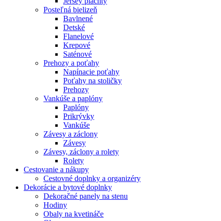
Jersey plachty
Posteľná bielizeň
Bavlnené
Detské
Flanelové
Krepové
Saténové
Prehozy a poťahy
Napínacie poťahy
Poťahy na stoličky
Prehozy
Vankúše a paplóny
Paplóny
Prikrývky
Vankúše
Závesy a záclony
Závesy
Závesy, záclony a rolety
Rolety
Cestovanie a nákupy
Cestovné doplnky a organizéry
Dekorácie a bytové doplnky
Dekoračné panely na stenu
Hodiny
Obaly na kvetináče