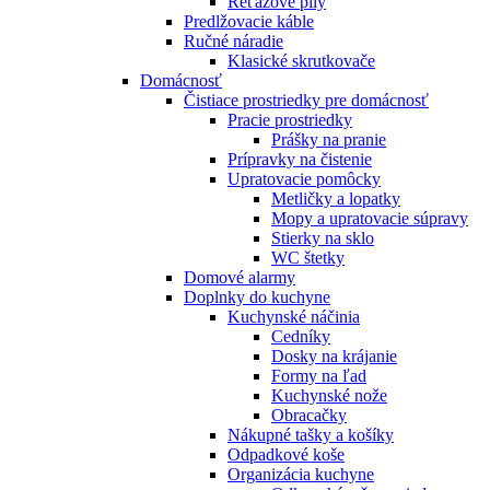
Reťazové píly
Predlžovacie káble
Ručné náradie
Klasické skrutkovače
Domácnosť
Čistiace prostriedky pre domácnosť
Pracie prostriedky
Prášky na pranie
Prípravky na čistenie
Upratovacie pomôcky
Metličky a lopatky
Mopy a upratovacie súpravy
Stierky na sklo
WC štetky
Domové alarmy
Doplnky do kuchyne
Kuchynské náčinia
Cedníky
Dosky na krájanie
Formy na ľad
Kuchynské nože
Obracačky
Nákupné tašky a košíky
Odpadkové koše
Organizácia kuchyne