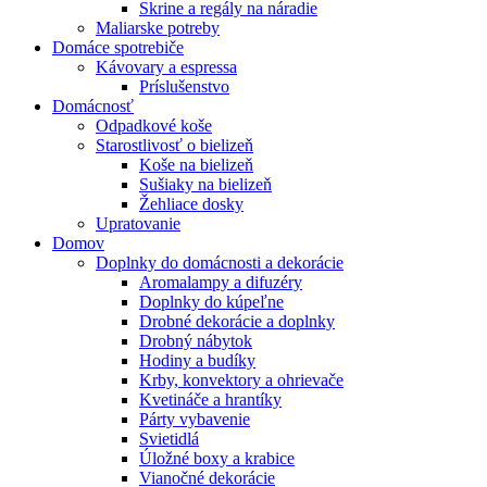
Skrine a regály na náradie
Maliarske potreby
Domáce spotrebiče
Kávovary a espressa
Príslušenstvo
Domácnosť
Odpadkové koše
Starostlivosť o bielizeň
Koše na bielizeň
Sušiaky na bielizeň
Žehliace dosky
Upratovanie
Domov
Doplnky do domácnosti a dekorácie
Aromalampy a difuzéry
Doplnky do kúpeľne
Drobné dekorácie a doplnky
Drobný nábytok
Hodiny a budíky
Krby, konvektory a ohrievače
Kvetináče a hrantíky
Párty vybavenie
Svietidlá
Úložné boxy a krabice
Vianočné dekorácie