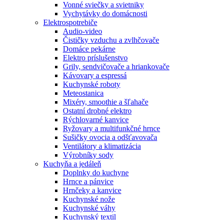
Vonné sviečky a svietniky
Vychytávky do domácnosti
Elektrospotrebiče
Audio-video
Čističky vzduchu a zvlhčovače
Domáce pekárne
Elektro príslušenstvo
Grily, sendvičovače a hriankovače
Kávovary a espressá
Kuchynské roboty
Meteostanica
Mixéry, smoothie a šľahače
Ostatní drobné elektro
Rýchlovarné kanvice
Ryžovary a multifunkčné hrnce
Sušičky ovocia a odšťavovača
Ventilátory a klimatizácia
Výrobníky sody
Kuchyňa a jedáleň
Doplnky do kuchyne
Hrnce a pánvice
Hrnčeky a kanvice
Kuchynské nože
Kuchynské váhy
Kuchynský textil