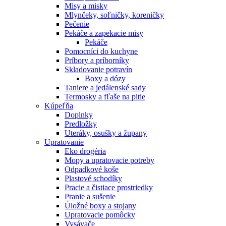
Misy a misky
Mlynčeky, soľničky, koreničky
Pečenie
Pekáče a zapekacie misy
Pekáče
Pomocníci do kuchyne
Príbory a príborníky
Skladovanie potravín
Boxy a dózy
Taniere a jedálenské sady
Termosky a fľaše na pitie
Kúpeľňa
Doplnky
Predložky
Uteráky, osušky a župany
Upratovanie
Eko drogéria
Mopy a upratovacie potreby
Odpadkové koše
Plastové schodíky
Pracie a čistiace prostriedky
Pranie a sušenie
Úložné boxy a stojany
Upratovacie pomôcky
Vysávače