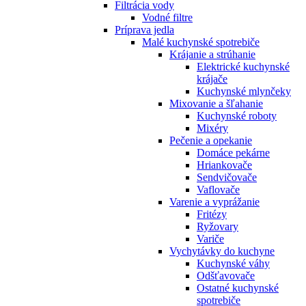
Filtrácia vody
Vodné filtre
Príprava jedla
Malé kuchynské spotrebiče
Krájanie a strúhanie
Elektrické kuchynské
krájače
Kuchynské mlynčeky
Mixovanie a šľahanie
Kuchynské roboty
Mixéry
Pečenie a opekanie
Domáce pekárne
Hriankovače
Sendvičovače
Vaflovače
Varenie a vyprážanie
Fritézy
Ryžovary
Variče
Vychytávky do kuchyne
Kuchynské váhy
Odšťavovače
Ostatné kuchynské
spotrebiče