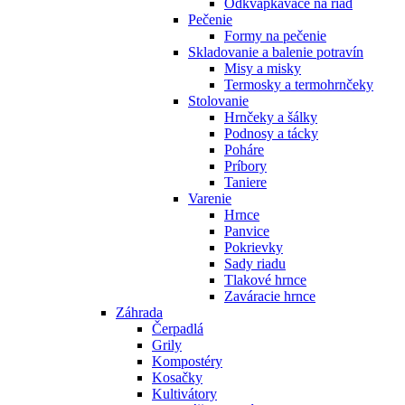
Odkvapkávače na riad
Pečenie
Formy na pečenie
Skladovanie a balenie potravín
Misy a misky
Termosky a termohrnčeky
Stolovanie
Hrnčeky a šálky
Podnosy a tácky
Poháre
Príbory
Taniere
Varenie
Hrnce
Panvice
Pokrievky
Sady riadu
Tlakové hrnce
Zaváracie hrnce
Záhrada
Čerpadlá
Grily
Kompostéry
Kosačky
Kultivátory