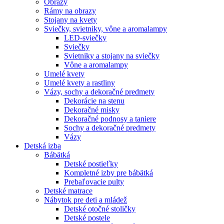
Obrazy
Rámy na obrazy
Stojany na kvety
Sviečky, svietniky, vône a aromalampy
LED-sviečky
Sviečky
Svietniky a stojany na sviečky
Vône a aromalampy
Umelé kvety
Umelé kvety a rastliny
Vázy, sochy a dekoračné predmety
Dekorácie na stenu
Dekoračné misky
Dekoračné podnosy a taniere
Sochy a dekoračné predmety
Vázy
Detská izba
Bábätká
Detské postieľky
Kompletné izby pre bábätká
Prebaľovacie pulty
Detské matrace
Nábytok pre deti a mládež
Detské otočné stoličky
Detské postele