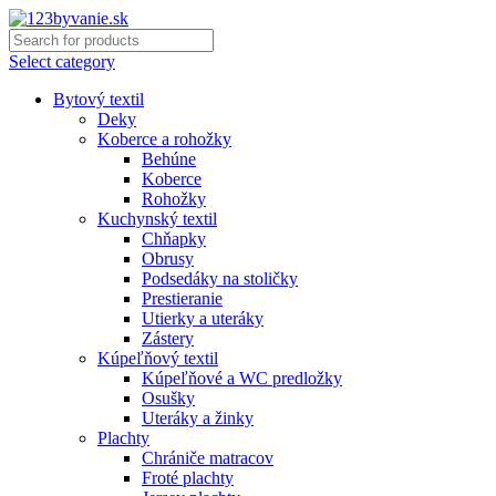
Select category
Bytový textil
Deky
Koberce a rohožky
Behúne
Koberce
Rohožky
Kuchynský textil
Chňapky
Obrusy
Podsedáky na stoličky
Prestieranie
Utierky a uteráky
Zástery
Kúpeľňový textil
Kúpeľňové a WC predložky
Osušky
Uteráky a žinky
Plachty
Chrániče matracov
Froté plachty