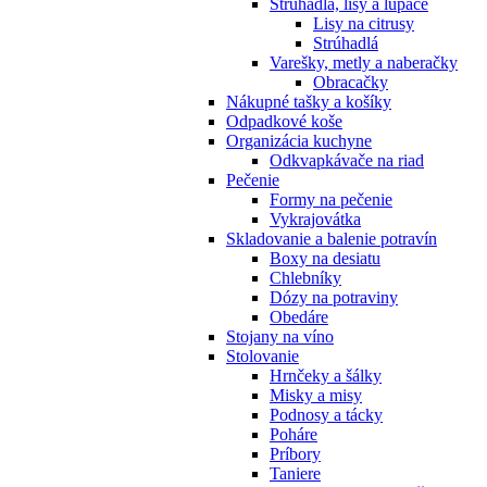
Strúhadlá, lisy a lúpače
Lisy na citrusy
Strúhadlá
Varešky, metly a naberačky
Obracačky
Nákupné tašky a košíky
Odpadkové koše
Organizácia kuchyne
Odkvapkávače na riad
Pečenie
Formy na pečenie
Vykrajovátka
Skladovanie a balenie potravín
Boxy na desiatu
Chlebníky
Dózy na potraviny
Obedáre
Stojany na víno
Stolovanie
Hrnčeky a šálky
Misky a misy
Podnosy a tácky
Poháre
Príbory
Taniere