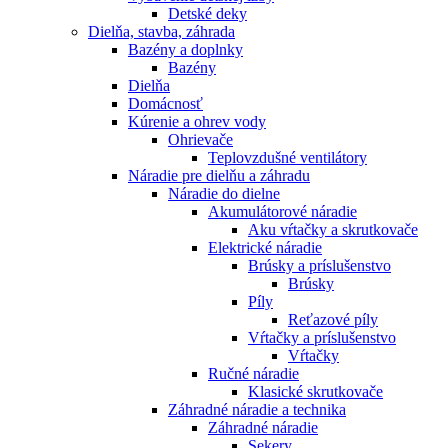
Detské deky
Dielňa, stavba, záhrada
Bazény a doplnky
Bazény
Dielňa
Domácnosť
Kúrenie a ohrev vody
Ohrievače
Teplovzdušné ventilátory
Náradie pre dielňu a záhradu
Náradie do dielne
Akumulátorové náradie
Aku vŕtačky a skrutkovače
Elektrické náradie
Brúsky a príslušenstvo
Brúsky
Píly
Reťazové píly
Vŕtačky a príslušenstvo
Vŕtačky
Ručné náradie
Klasické skrutkovače
Záhradné náradie a technika
Záhradné náradie
Sekery