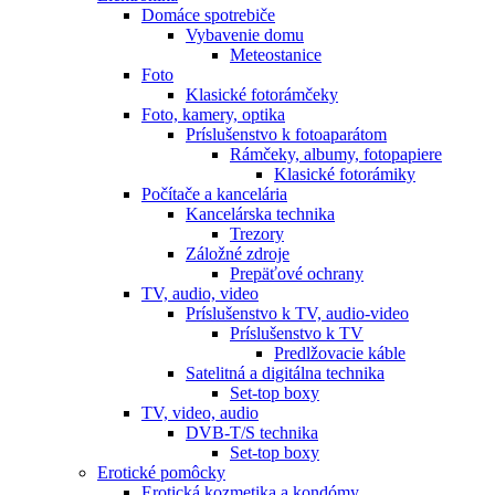
Domáce spotrebiče
Vybavenie domu
Meteostanice
Foto
Klasické fotorámčeky
Foto, kamery, optika
Príslušenstvo k fotoaparátom
Rámčeky, albumy, fotopapiere
Klasické fotorámiky
Počítače a kancelária
Kancelárska technika
Trezory
Záložné zdroje
Prepäťové ochrany
TV, audio, video
Príslušenstvo k TV, audio-video
Príslušenstvo k TV
Predlžovacie káble
Satelitná a digitálna technika
Set-top boxy
TV, video, audio
DVB-T/S technika
Set-top boxy
Erotické pomôcky
Erotická kozmetika a kondómy