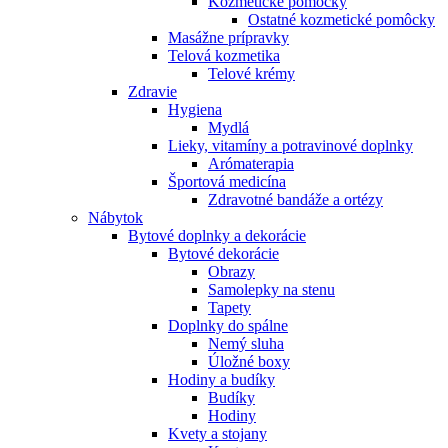
Kozmetické pomôcky
Ostatné kozmetické pomôcky
Masážne prípravky
Telová kozmetika
Telové krémy
Zdravie
Hygiena
Mydlá
Lieky, vitamíny a potravinové doplnky
Arómaterapia
Športová medicína
Zdravotné bandáže a ortézy
Nábytok
Bytové doplnky a dekorácie
Bytové dekorácie
Obrazy
Samolepky na stenu
Tapety
Doplnky do spálne
Nemý sluha
Úložné boxy
Hodiny a budíky
Budíky
Hodiny
Kvety a stojany