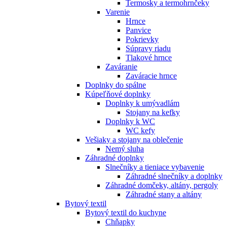
Termosky a termohrnčeky
Varenie
Hrnce
Panvice
Pokrievky
Súpravy riadu
Tlakové hrnce
Zaváranie
Zaváracie hrnce
Doplnky do spálne
Kúpeľňové doplnky
Doplnky k umývadlám
Stojany na kefky
Doplnky k WC
WC kefy
Vešiaky a stojany na oblečenie
Nemý sluha
Záhradné doplnky
Slnečníky a tieniace vybavenie
Záhradné slnečníky a doplnky
Záhradné domčeky, altány, pergoly
Záhradné stany a altány
Bytový textil
Bytový textil do kuchyne
Chňapky