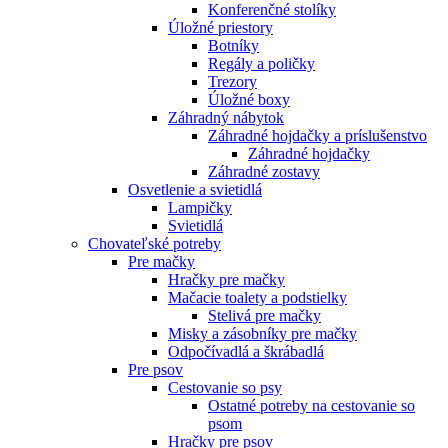
Konferenčné stolíky
Úložné priestory
Botníky
Regály a poličky
Trezory
Úložné boxy
Záhradný nábytok
Záhradné hojdačky a príslušenstvo
Záhradné hojdačky
Záhradné zostavy
Osvetlenie a svietidlá
Lampičky
Svietidlá
Chovateľské potreby
Pre mačky
Hračky pre mačky
Mačacie toalety a podstielky
Stelivá pre mačky
Misky a zásobníky pre mačky
Odpočívadlá a škrábadlá
Pre psov
Cestovanie so psy
Ostatné potreby na cestovanie so
psom
Hračky pre psov