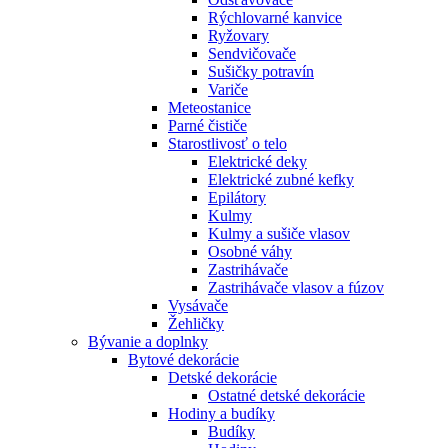
Rýchlovarné kanvice
Ryžovary
Sendvičovače
Sušičky potravín
Variče
Meteostanice
Parné čističe
Starostlivosť o telo
Elektrické deky
Elektrické zubné kefky
Epilátory
Kulmy
Kulmy a sušiče vlasov
Osobné váhy
Zastrihávače
Zastrihávače vlasov a fúzov
Vysávače
Žehličky
Bývanie a doplnky
Bytové dekorácie
Detské dekorácie
Ostatné detské dekorácie
Hodiny a budíky
Budíky