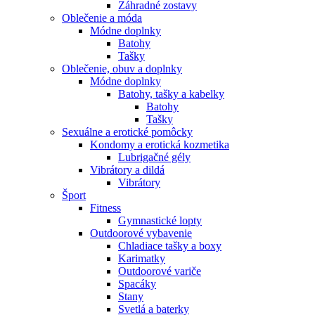
Záhradné zostavy
Oblečenie a móda
Módne doplnky
Batohy
Tašky
Oblečenie, obuv a doplnky
Módne doplnky
Batohy, tašky a kabelky
Batohy
Tašky
Sexuálne a erotické pomôcky
Kondomy a erotická kozmetika
Lubrigačné gély
Vibrátory a dildá
Vibrátory
Šport
Fitness
Gymnastické lopty
Outdoorové vybavenie
Chladiace tašky a boxy
Karimatky
Outdoorové variče
Spacáky
Stany
Svetlá a baterky