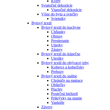
Kvety
Sviatočné dekorácie
Vianočné dekorácie
Vône do bytu a sviečky
Svietniky
Bytový textil
Bytový textil do kuchyne
Chňapky
Obrusy
Prestieranie
Utierky
Zástery
Bytový textil do kúpeľne
Uteráky
Bytový textil do obývacej izby
Koberce a koberčeky
Prehozy
Bytový textil do spálne
Chrániče na matrace
Obliečky
Plachty
Posteľná bielizeň
Prikrývky na spanie
Vankúše
Závesy