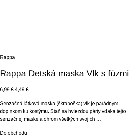
Click to enlarge
Rappa
Rappa Detská maska Vlk s fúzmi
6,99
€
4,49
€
Senzačná látková maska (škraboška) vlk je parádnym
doplnkom ku kostýmu. Staň sa hviezdou párty vďaka tejto
senzačnej maske a ohrom všetkých svojich …
Do obchodu