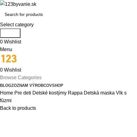
Select category
Search
0
Wishlist
Menu
0
Wishlist
Browse Categories
BLOG
ZOZNAM VÝROBCOV
SHOP
Home
Pre deti
Detské kostýmy
Rappa Detská maska Vlk s
fúzmi
Back to products
-36%