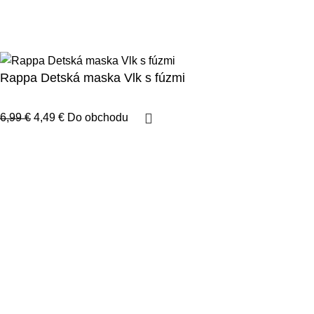
123byvanie.sk
2023.
Všetky práva vyhradené.
Spravovať súhlas
Prehlásenie o cookies
Rappa Detská maska Vlk s fúzmi
6,99
€
4,49
€
Do obchodu