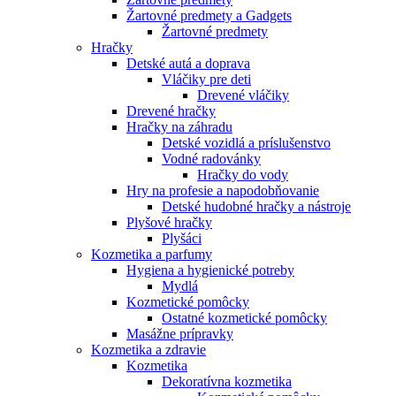
Žartovné predmety a Gadgets
Žartovné predmety
Hračky
Detské autá a doprava
Vláčiky pre deti
Drevené vláčiky
Drevené hračky
Hračky na záhradu
Detské vozidlá a príslušenstvo
Vodné radovánky
Hračky do vody
Hry na profesie a napodobňovanie
Detské hudobné hračky a nástroje
Plyšové hračky
Plyšáci
Kozmetika a parfumy
Hygiena a hygienické potreby
Mydlá
Kozmetické pomôcky
Ostatné kozmetické pomôcky
Masážne prípravky
Kozmetika a zdravie
Kozmetika
Dekoratívna kozmetika