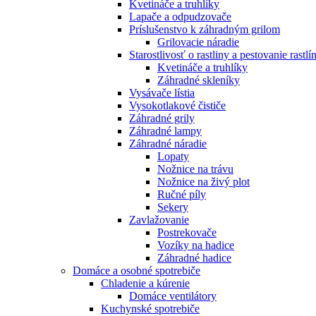
Kvetináče a truhlíky
Lapače a odpudzovače
Príslušenstvo k záhradným grilom
Grilovacie náradie
Starostlivosť o rastliny a pestovanie rastlí
Kvetináče a truhlíky
Záhradné skleníky
Vysávače lístia
Vysokotlakové čističe
Záhradné grily
Záhradné lampy
Záhradné náradie
Lopaty
Nožnice na trávu
Nožnice na živý plot
Ručné píly
Sekery
Zavlažovanie
Postrekovače
Vozíky na hadice
Záhradné hadice
Domáce a osobné spotrebiče
Chladenie a kúrenie
Domáce ventilátory
Kuchynské spotrebiče