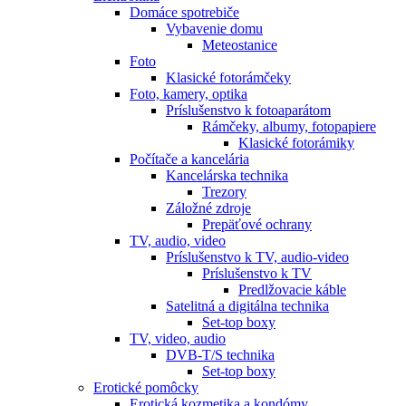
Domáce spotrebiče
Vybavenie domu
Meteostanice
Foto
Klasické fotorámčeky
Foto, kamery, optika
Príslušenstvo k fotoaparátom
Rámčeky, albumy, fotopapiere
Klasické fotorámiky
Počítače a kancelária
Kancelárska technika
Trezory
Záložné zdroje
Prepäťové ochrany
TV, audio, video
Príslušenstvo k TV, audio-video
Príslušenstvo k TV
Predlžovacie káble
Satelitná a digitálna technika
Set-top boxy
TV, video, audio
DVB-T/S technika
Set-top boxy
Erotické pomôcky
Erotická kozmetika a kondómy