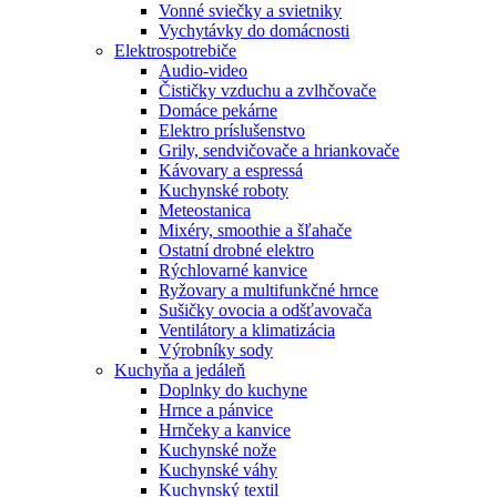
Vonné sviečky a svietniky
Vychytávky do domácnosti
Elektrospotrebiče
Audio-video
Čističky vzduchu a zvlhčovače
Domáce pekárne
Elektro príslušenstvo
Grily, sendvičovače a hriankovače
Kávovary a espressá
Kuchynské roboty
Meteostanica
Mixéry, smoothie a šľahače
Ostatní drobné elektro
Rýchlovarné kanvice
Ryžovary a multifunkčné hrnce
Sušičky ovocia a odšťavovača
Ventilátory a klimatizácia
Výrobníky sody
Kuchyňa a jedáleň
Doplnky do kuchyne
Hrnce a pánvice
Hrnčeky a kanvice
Kuchynské nože
Kuchynské váhy
Kuchynský textil