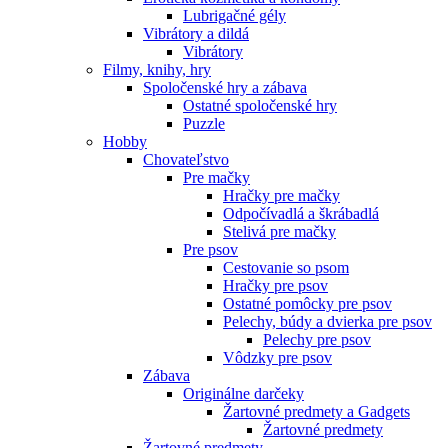
Lubrigačné gély
Vibrátory a dildá
Vibrátory
Filmy, knihy, hry
Spoločenské hry a zábava
Ostatné spoločenské hry
Puzzle
Hobby
Chovateľstvo
Pre mačky
Hračky pre mačky
Odpočívadlá a škrábadlá
Stelivá pre mačky
Pre psov
Cestovanie so psom
Hračky pre psov
Ostatné pomôcky pre psov
Pelechy, búdy a dvierka pre psov
Pelechy pre psov
Vôdzky pre psov
Zábava
Originálne darčeky
Žartovné predmety a Gadgets
Žartovné predmety
Žartovné predmety