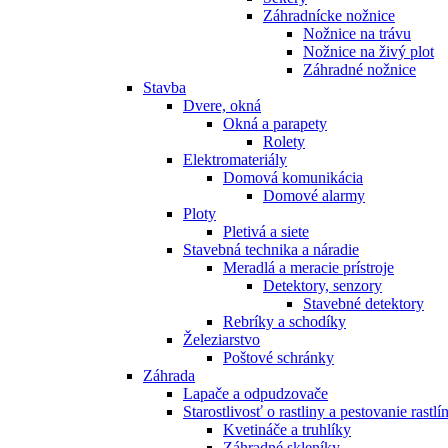
Záhradnícke nožnice
Nožnice na trávu
Nožnice na živý plot
Záhradné nožnice
Stavba
Dvere, okná
Okná a parapety
Rolety
Elektromateriály
Domová komunikácia
Domové alarmy
Ploty
Pletivá a siete
Stavebná technika a náradie
Meradlá a meracie prístroje
Detektory, senzory
Stavebné detektory
Rebríky a schodíky
Železiarstvo
Poštové schránky
Záhrada
Lapače a odpudzovače
Starostlivosť o rastliny a pestovanie rastlí
Kvetináče a truhlíky
Záhradné skleníky