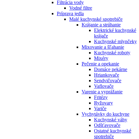
Filtrácia vody
Vodné filtre
Príprava jedla
Malé kuchynské spotrebiče
Krájanie a strúhanie
Elektrické kuchynské
krájače
Kuchynské mlynčeky
Mixovanie a šľahanie
Kuchynské roboty
Mixéry
Pečenie a opekanie
Domáce pekárne
Hriankovače
Sendvičovače
Vaflovače
Varenie a vyprážanie
Fritézy
Ryžovary
Variče
Vychytávky do kuchyne
Kuchynské váhy
Odšťavovače
Ostatné kuchynské
spotrebiče