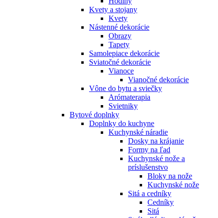
Hodiny
Kvety a stojany
Kvety
Nástenné dekorácie
Obrazy
Tapety
Samolepiace dekorácie
Sviatočné dekorácie
Vianoce
Vianočné dekorácie
Vône do bytu a sviečky
Arómaterapia
Svietniky
Bytové doplnky
Doplnky do kuchyne
Kuchynské náradie
Dosky na krájanie
Formy na ľad
Kuchynské nože a
príslušenstvo
Bloky na nože
Kuchynské nože
Sitá a cedníky
Cedníky
Sitá