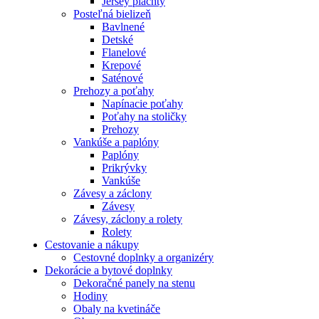
Jersey plachty
Posteľná bielizeň
Bavlnené
Detské
Flanelové
Krepové
Saténové
Prehozy a poťahy
Napínacie poťahy
Poťahy na stoličky
Prehozy
Vankúše a paplóny
Paplóny
Prikrývky
Vankúše
Závesy a záclony
Závesy
Závesy, záclony a rolety
Rolety
Cestovanie a nákupy
Cestovné doplnky a organizéry
Dekorácie a bytové doplnky
Dekoračné panely na stenu
Hodiny
Obaly na kvetináče