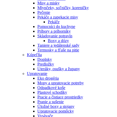
Misy a misky
Mlynčeky, soľničky, koreničky
Pečenie
Pekáče a zapekacie misy
Pekáče
Pomocníci do kuchyne
Príbory a príborníky
Skladovanie potravín
Boxy a dózy
Taniere a jedálenské sady
Termosky a fľaše na pitie
Kúpeľňa
Doplnky
Predložky
Uteráky, osušky a župany
Upratovanie
Eko drogéria
Mopy a upratovacie potreby
Odpadkové koše
Plastové schodíky
Pracie a čistiace prostriedky
Pranie a sušenie
Úložné boxy a stojany
Upratovacie pomôcky
Vysávače