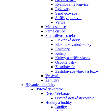
Rýchlovarné kanvice
Ryžovary
Sendvičovače
Sušičky potravín
Variče
Meteostanice
Parné čističe
Starostlivosť o telo
Elektrické deky
Elektrické zubné kefky
Epilátory
Kulmy
Kulmy a sušiče vlasov
Osobné váhy
Zastrihávače
Zastrihávače vlasov a fúzov
Vysávače
Žehličky
Bývanie a doplnky
Bytové dekorácie
Detské dekorácie
Ostatné detské dekorácie
Hodiny a budíky
Budíky