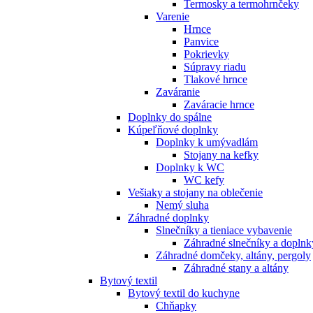
Termosky a termohrnčeky
Varenie
Hrnce
Panvice
Pokrievky
Súpravy riadu
Tlakové hrnce
Zaváranie
Zaváracie hrnce
Doplnky do spálne
Kúpeľňové doplnky
Doplnky k umývadlám
Stojany na kefky
Doplnky k WC
WC kefy
Vešiaky a stojany na oblečenie
Nemý sluha
Záhradné doplnky
Slnečníky a tieniace vybavenie
Záhradné slnečníky a doplnk
Záhradné domčeky, altány, pergoly
Záhradné stany a altány
Bytový textil
Bytový textil do kuchyne
Chňapky