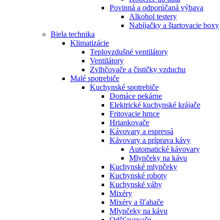
Povinná a odporúčaná výbava
Alkohol testery
Nabíjačky a štartovacie boxy
Biela technika
Klimatizácie
Teplovzdušné ventilátory
Ventilátory
Zvlhčovače a čističky vzduchu
Malé spotrebiče
Kuchynské spotrebiče
Domáce pekárne
Elektrické kuchynské krájače
Fritovacie hrnce
Hriankovače
Kávovary a espressá
Kávovary a príprava kávy
Automatické kávovary
Mlynčeky na kávu
Kuchynské mlynčeky
Kuchynské roboty
Kuchynské váhy
Mixéry
Mixéry a šľahače
Mlynčeky na kávu
Odšťavovače