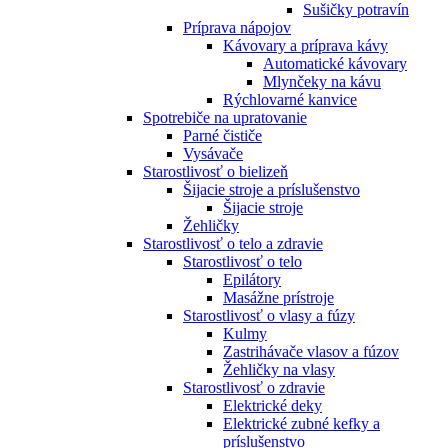
Sušičky potravín
Príprava nápojov
Kávovary a príprava kávy
Automatické kávovary
Mlynčeky na kávu
Rýchlovarné kanvice
Spotrebiče na upratovanie
Parné čističe
Vysávače
Starostlivosť o bielizeň
Šijacie stroje a príslušenstvo
Šijacie stroje
Žehličky
Starostlivosť o telo a zdravie
Starostlivosť o telo
Epilátory
Masážne prístroje
Starostlivosť o vlasy a fúzy
Kulmy
Zastrihávače vlasov a fúzov
Žehličky na vlasy
Starostlivosť o zdravie
Elektrické deky
Elektrické zubné kefky a
príslušenstvo