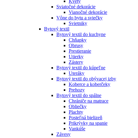
Kvety
Sviatočné dekorácie
Vianočné dekorácie
Vône do bytu a sviečky
Svietniky
Bytový textil
Bytový textil do kuchyne
Chňapky
Obrusy
Prestieranie
Utierky
Zástery
Bytový textil do kúpeľne
Uteráky
Bytový textil do obývacej izby
Koberce a koberčeky
Prehozy
Bytový textil do spálne
Chrániče na matrace
Obliečky
Plachty
Posteľná bielizeň
Prikrývky na spanie
Vankúše
Závesy