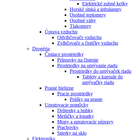
Elektrické zubné kefky
Horské slnká a infralampy
Osobné teplomery
Osobné váhy
Tlakomery
Úprava vzduchu
Odvlhčovače vzduchu
Zvlhčovače a čističky vzduchu
Drogéria
Čistiace prostriedky
Prípravky na čistenie
Prostriedky na umývanie riadu
Prostriedky do umývaček riadu
Tablety a kapsule do
umývačky riadu
Pranie bielizne
Pracie prostriedky
Prášky na pranie
Upratovacie pomôcky
Drôtenky a hubky
Metličky a lopatky
Mopy a upratovacie súpravy
Prachovky
Stierky na sklo
Elektronika