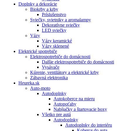
Doplnky a dekorácie
Biokrby a krby
Príslušenstvo
Sviečky, svietniky a aromalampy
Dekoratívne sviečky
LED sviečky
Vázy
Vázy keramické
Vázy sklenené
Elektrické spotrebiče
Elektrospotrebiče do domácnosti
Dalšie elektrospotrebiče do domácnosti
Vysávače
Kúrenie, ventilátory a elektrické krby
Zábavná elektronika
Heureka.sk
Auto-moto
Autodoplnky
Autokoberce na mieru
Autopoťahy
Nabíjačky a štartovacie boxy
Všetko pre autá
Autodoplnky
Autodoplnky do interiéru
Koberce do auta