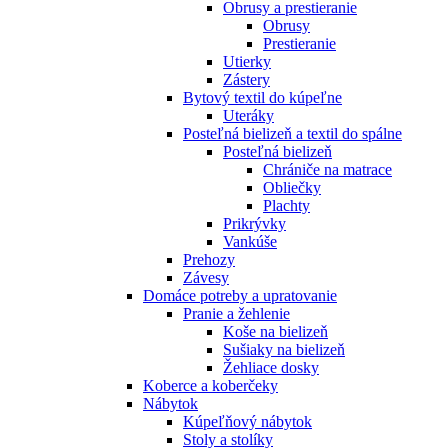
Obrusy a prestieranie
Obrusy
Prestieranie
Utierky
Zástery
Bytový textil do kúpeľne
Uteráky
Posteľná bielizeň a textil do spálne
Posteľná bielizeň
Chrániče na matrace
Obliečky
Plachty
Prikrývky
Vankúše
Prehozy
Závesy
Domáce potreby a upratovanie
Pranie a žehlenie
Koše na bielizeň
Sušiaky na bielizeň
Žehliace dosky
Koberce a koberčeky
Nábytok
Kúpeľňový nábytok
Stoly a stolíky