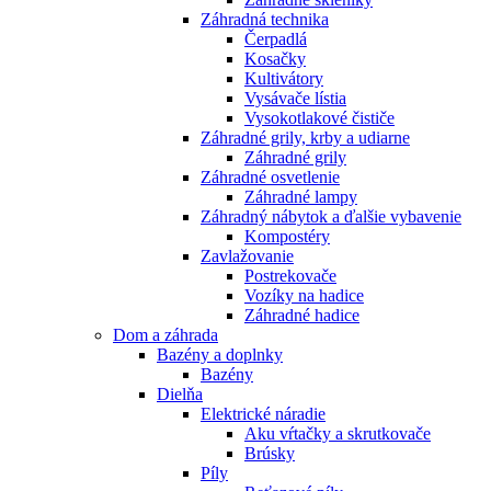
Záhradná technika
Čerpadlá
Kosačky
Kultivátory
Vysávače lístia
Vysokotlakové čističe
Záhradné grily, krby a udiarne
Záhradné grily
Záhradné osvetlenie
Záhradné lampy
Záhradný nábytok a ďalšie vybavenie
Kompostéry
Zavlažovanie
Postrekovače
Vozíky na hadice
Záhradné hadice
Dom a záhrada
Bazény a doplnky
Bazény
Dielňa
Elektrické náradie
Aku vŕtačky a skrutkovače
Brúsky
Píly