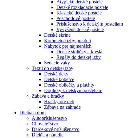
Atypické detské postele
Detské rozkladacie postele
Klasické detské postele
Poschodové postele
Príslušenstvo k detským posteliam
Vyvýšené detské postele
Detské skrine
Kompletné izby pre deti
Nábytok pre najmenších
Detské stoličky a kreslá
Regály do detskej izby
Sedacie vaky
Textil do detskej izby
Detské deky
Detské koberce
Detské obliečky a plachty
Doplnky k detským posteliam
Zábava a hračky
Hračky pre deti
Zábava na záhrade
Dielňa a dom
Autopríslušenstvo
Chovateľstvo
Darčekové príslušenstvo
Dielňa a náradie