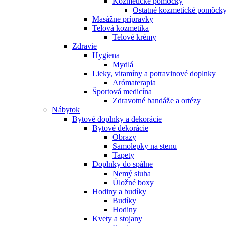
Kozmetické pomôcky
Ostatné kozmetické pomôck
Masážne prípravky
Telová kozmetika
Telové krémy
Zdravie
Hygiena
Mydlá
Lieky, vitamíny a potravinové doplnky
Arómaterapia
Športová medicína
Zdravotné bandáže a ortézy
Nábytok
Bytové doplnky a dekorácie
Bytové dekorácie
Obrazy
Samolepky na stenu
Tapety
Doplnky do spálne
Nemý sluha
Úložné boxy
Hodiny a budíky
Budíky
Hodiny
Kvety a stojany