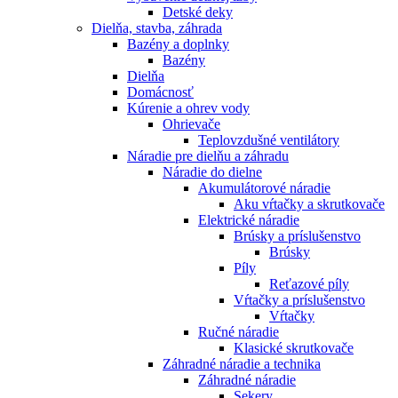
Detské deky
Dielňa, stavba, záhrada
Bazény a doplnky
Bazény
Dielňa
Domácnosť
Kúrenie a ohrev vody
Ohrievače
Teplovzdušné ventilátory
Náradie pre dielňu a záhradu
Náradie do dielne
Akumulátorové náradie
Aku vŕtačky a skrutkovače
Elektrické náradie
Brúsky a príslušenstvo
Brúsky
Píly
Reťazové píly
Vŕtačky a príslušenstvo
Vŕtačky
Ručné náradie
Klasické skrutkovače
Záhradné náradie a technika
Záhradné náradie
Sekery