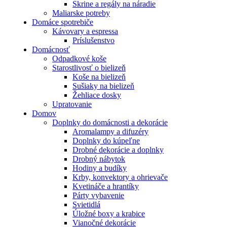
Skrine a regály na náradie
Maliarske potreby
Domáce spotrebiče
Kávovary a espressa
Príslušenstvo
Domácnosť
Odpadkové koše
Starostlivosť o bielizeň
Koše na bielizeň
Sušiaky na bielizeň
Žehliace dosky
Upratovanie
Domov
Doplnky do domácnosti a dekorácie
Aromalampy a difuzéry
Doplnky do kúpeľne
Drobné dekorácie a doplnky
Drobný nábytok
Hodiny a budíky
Krby, konvektory a ohrievače
Kvetináče a hrantíky
Párty vybavenie
Svietidlá
Úložné boxy a krabice
Vianočné dekorácie