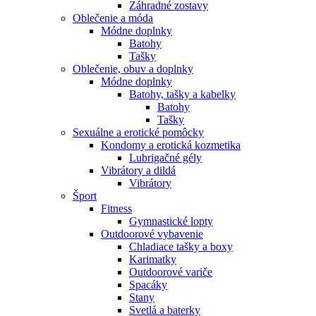
Záhradné zostavy
Oblečenie a móda
Módne doplnky
Batohy
Tašky
Oblečenie, obuv a doplnky
Módne doplnky
Batohy, tašky a kabelky
Batohy
Tašky
Sexuálne a erotické pomôcky
Kondomy a erotická kozmetika
Lubrigačné gély
Vibrátory a dildá
Vibrátory
Šport
Fitness
Gymnastické lopty
Outdoorové vybavenie
Chladiace tašky a boxy
Karimatky
Outdoorové variče
Spacáky
Stany
Svetlá a baterky