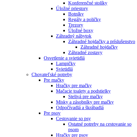
Konferenčné stolíky
Úložné priestory
Botníky
Regály a poličky
Trezory
Úložné boxy
Záhradný nábytok
Záhradné hojdačky a príslušenstvo
Záhradné hojdačky
Záhradné zostavy
Osvetlenie a svietidlá
Lampičky
Svietidlá
Chovateľské potreby
Pre mačky
Hračky pre mačky
Mačacie toalety a podstielky
Stelivá pre mačky
Misky a zásobníky pre mačky
Odpočívadlá a škrábadlá
Pre psov
Cestovanie so psy
Ostatné potreby na cestovanie so
psom
Hračky pre psov