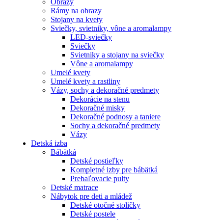
Obrazy
Rámy na obrazy
Stojany na kvety
Sviečky, svietniky, vône a aromalampy
LED-sviečky
Sviečky
Svietniky a stojany na sviečky
Vône a aromalampy
Umelé kvety
Umelé kvety a rastliny
Vázy, sochy a dekoračné predmety
Dekorácie na stenu
Dekoračné misky
Dekoračné podnosy a taniere
Sochy a dekoračné predmety
Vázy
Detská izba
Bábätká
Detské postieľky
Kompletné izby pre bábätká
Prebaľovacie pulty
Detské matrace
Nábytok pre deti a mládež
Detské otočné stoličky
Detské postele