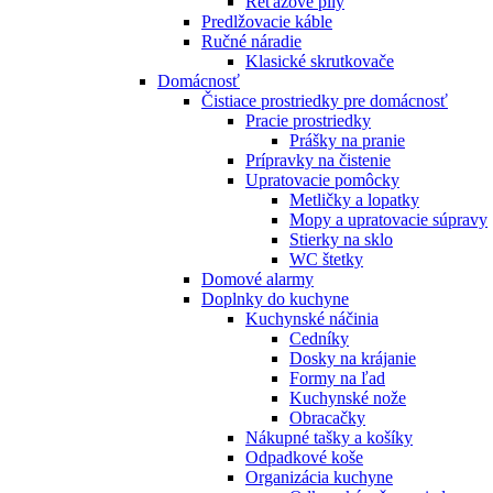
Reťazové píly
Predlžovacie káble
Ručné náradie
Klasické skrutkovače
Domácnosť
Čistiace prostriedky pre domácnosť
Pracie prostriedky
Prášky na pranie
Prípravky na čistenie
Upratovacie pomôcky
Metličky a lopatky
Mopy a upratovacie súpravy
Stierky na sklo
WC štetky
Domové alarmy
Doplnky do kuchyne
Kuchynské náčinia
Cedníky
Dosky na krájanie
Formy na ľad
Kuchynské nože
Obracačky
Nákupné tašky a košíky
Odpadkové koše
Organizácia kuchyne