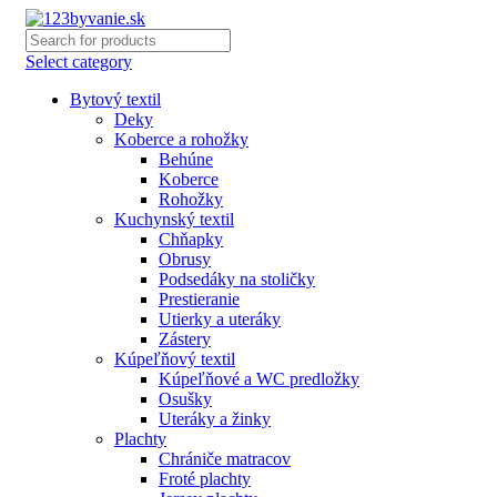
Select category
Bytový textil
Deky
Koberce a rohožky
Behúne
Koberce
Rohožky
Kuchynský textil
Chňapky
Obrusy
Podsedáky na stoličky
Prestieranie
Utierky a uteráky
Zástery
Kúpeľňový textil
Kúpeľňové a WC predložky
Osušky
Uteráky a žinky
Plachty
Chrániče matracov
Froté plachty