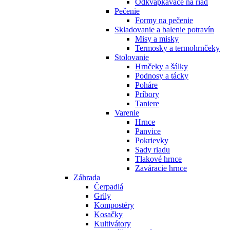
Odkvapkávače na riad
Pečenie
Formy na pečenie
Skladovanie a balenie potravín
Misy a misky
Termosky a termohrnčeky
Stolovanie
Hrnčeky a šálky
Podnosy a tácky
Poháre
Príbory
Taniere
Varenie
Hrnce
Panvice
Pokrievky
Sady riadu
Tlakové hrnce
Zaváracie hrnce
Záhrada
Čerpadlá
Grily
Kompostéry
Kosačky
Kultivátory