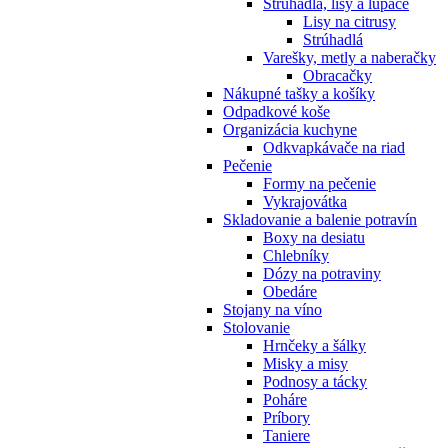
Strúhadlá, lisy a lúpače
Lisy na citrusy
Strúhadlá
Varešky, metly a naberačky
Obracačky
Nákupné tašky a košíky
Odpadkové koše
Organizácia kuchyne
Odkvapkávače na riad
Pečenie
Formy na pečenie
Vykrajovátka
Skladovanie a balenie potravín
Boxy na desiatu
Chlebníky
Dózy na potraviny
Obedáre
Stojany na víno
Stolovanie
Hrnčeky a šálky
Misky a misy
Podnosy a tácky
Poháre
Príbory
Taniere