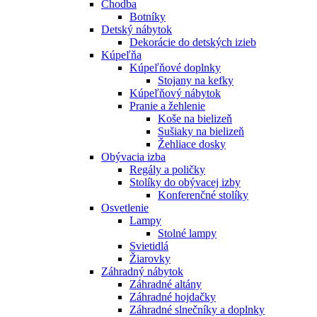
Chodba
Botníky
Detský nábytok
Dekorácie do detských izieb
Kúpeľňa
Kúpeľňové doplnky
Stojany na kefky
Kúpeľňový nábytok
Pranie a žehlenie
Koše na bielizeň
Sušiaky na bielizeň
Žehliace dosky
Obývacia izba
Regály a poličky
Stolíky do obývacej izby
Konferenčné stolíky
Osvetlenie
Lampy
Stolné lampy
Svietidlá
Žiarovky
Záhradný nábytok
Záhradné altány
Záhradné hojdačky
Záhradné slnečníky a doplnky