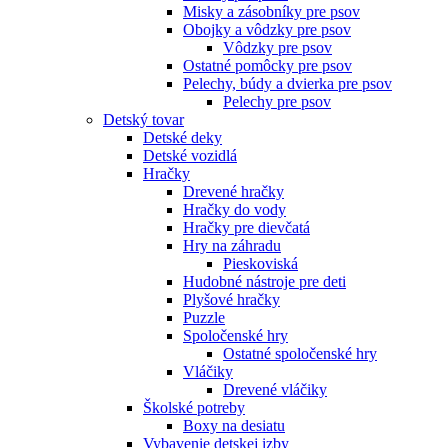
Misky a zásobníky pre psov
Obojky a vôdzky pre psov
Vôdzky pre psov
Ostatné pomôcky pre psov
Pelechy, búdy a dvierka pre psov
Pelechy pre psov
Detský tovar
Detské deky
Detské vozidlá
Hračky
Drevené hračky
Hračky do vody
Hračky pre dievčatá
Hry na záhradu
Pieskoviská
Hudobné nástroje pre deti
Plyšové hračky
Puzzle
Spoločenské hry
Ostatné spoločenské hry
Vláčiky
Drevené vláčiky
Školské potreby
Boxy na desiatu
Vybavenie detskej izby