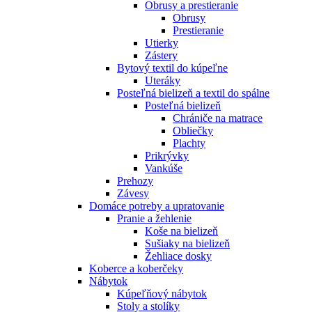
Obrusy a prestieranie
Obrusy
Prestieranie
Utierky
Zástery
Bytový textil do kúpeľne
Uteráky
Posteľná bielizeň a textil do spálne
Posteľná bielizeň
Chrániče na matrace
Obliečky
Plachty
Prikrývky
Vankúše
Prehozy
Závesy
Domáce potreby a upratovanie
Pranie a žehlenie
Koše na bielizeň
Sušiaky na bielizeň
Žehliace dosky
Koberce a koberčeky
Nábytok
Kúpeľňový nábytok
Stoly a stolíky