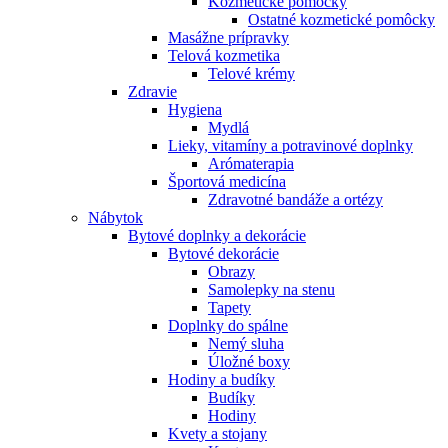
Kozmetické pomôcky
Ostatné kozmetické pomôcky
Masážne prípravky
Telová kozmetika
Telové krémy
Zdravie
Hygiena
Mydlá
Lieky, vitamíny a potravinové doplnky
Arómaterapia
Športová medicína
Zdravotné bandáže a ortézy
Nábytok
Bytové doplnky a dekorácie
Bytové dekorácie
Obrazy
Samolepky na stenu
Tapety
Doplnky do spálne
Nemý sluha
Úložné boxy
Hodiny a budíky
Budíky
Hodiny
Kvety a stojany