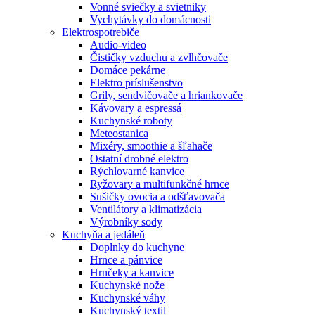
Vonné sviečky a svietniky
Vychytávky do domácnosti
Elektrospotrebiče
Audio-video
Čističky vzduchu a zvlhčovače
Domáce pekárne
Elektro príslušenstvo
Grily, sendvičovače a hriankovače
Kávovary a espressá
Kuchynské roboty
Meteostanica
Mixéry, smoothie a šľahače
Ostatní drobné elektro
Rýchlovarné kanvice
Ryžovary a multifunkčné hrnce
Sušičky ovocia a odšťavovača
Ventilátory a klimatizácia
Výrobníky sody
Kuchyňa a jedáleň
Doplnky do kuchyne
Hrnce a pánvice
Hrnčeky a kanvice
Kuchynské nože
Kuchynské váhy
Kuchynský textil