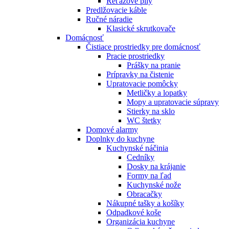
Reťazové píly
Predlžovacie káble
Ručné náradie
Klasické skrutkovače
Domácnosť
Čistiace prostriedky pre domácnosť
Pracie prostriedky
Prášky na pranie
Prípravky na čistenie
Upratovacie pomôcky
Metličky a lopatky
Mopy a upratovacie súpravy
Stierky na sklo
WC štetky
Domové alarmy
Doplnky do kuchyne
Kuchynské náčinia
Cedníky
Dosky na krájanie
Formy na ľad
Kuchynské nože
Obracačky
Nákupné tašky a košíky
Odpadkové koše
Organizácia kuchyne