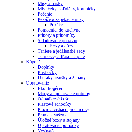
Misy a misky
Mlynčeky, soľničky, koreničky
Pečenie
Pekáče a zapekacie misy
Pekáče
Pomocníci do kuchyne
Príbory a príborníky
Skladovanie potravín
Boxy a dózy
Taniere a jedálenské sady
Termosky a fľaše na pitie
Kúpeľňa
Doplnky
Predložky
Uteráky, osušky a župany
Upratovanie
Eko drogéria
Mopy a upratovacie potreby
Odpadkové koše
Plastové schodíky
Pracie a čistiace prostriedky
Pranie a sušenie
Úložné boxy a stojany
Upratovacie pomôcky
Vysávače