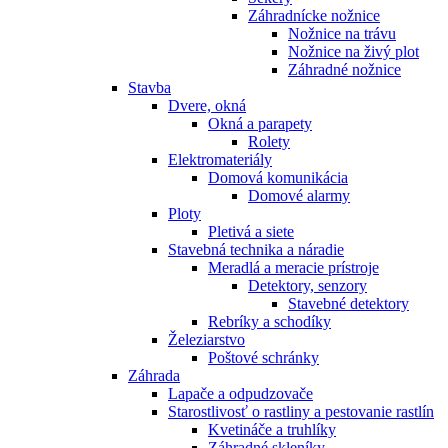
Záhradnícke nožnice
Nožnice na trávu
Nožnice na živý plot
Záhradné nožnice
Stavba
Dvere, okná
Okná a parapety
Rolety
Elektromateriály
Domová komunikácia
Domové alarmy
Ploty
Pletivá a siete
Stavebná technika a náradie
Meradlá a meracie prístroje
Detektory, senzory
Stavebné detektory
Rebríky a schodíky
Železiarstvo
Poštové schránky
Záhrada
Lapače a odpudzovače
Starostlivosť o rastliny a pestovanie rastlín
Kvetináče a truhlíky
Záhradné skleníky