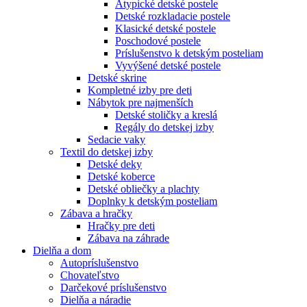
Atypické detské postele
Detské rozkladacie postele
Klasické detské postele
Poschodové postele
Príslušenstvo k detským posteliam
Vyvýšené detské postele
Detské skrine
Kompletné izby pre deti
Nábytok pre najmenších
Detské stoličky a kreslá
Regály do detskej izby
Sedacie vaky
Textil do detskej izby
Detské deky
Detské koberce
Detské obliečky a plachty
Doplnky k detským posteliam
Zábava a hračky
Hračky pre deti
Zábava na záhrade
Dielňa a dom
Autopríslušenstvo
Chovateľstvo
Darčekové príslušenstvo
Dielňa a náradie