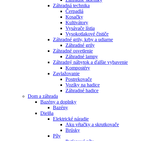
Záhradná technika
Čerpadlá
Kosačky
Kultivátory
Vysávače lístia
Vysokotlakové čističe
Záhradné grily, krby a udiarne
Záhradné grily
Záhradné osvetlenie
Záhradné lampy
Záhradný nábytok a ďalšie vybavenie
Kompostéry
Zavlažovanie
Postrekovače
Vozíky na hadice
Záhradné hadice
Dom a záhrada
Bazény a doplnky
Bazény
Dielňa
Elektrické náradie
Aku vŕtačky a skrutkovače
Brúsky
Píly