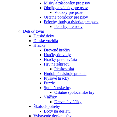
Misky a zásobníky pre psov
Obojky a vôdzky pre psov
Vôdzky pre psov
Ostatné pomôcky pre psov
Pelechy, búdy a dvierka pre psov
Pelechy pre psov
Detský tovar
Detské deky
Detské vozidlá
Hračky
Drevené hračky
Hračky do vody
Hračky pre dievčatá
Hry na záhradu
Pieskoviská
Hudobné nástroje pre deti
Plyšové hračky
Puzzle
Spoločenské hry
Ostatné spoločenské hry
Vláčiky
Drevené vláčiky
Školské potreby
Boxy na desiatu
Vybavenie detskej izby