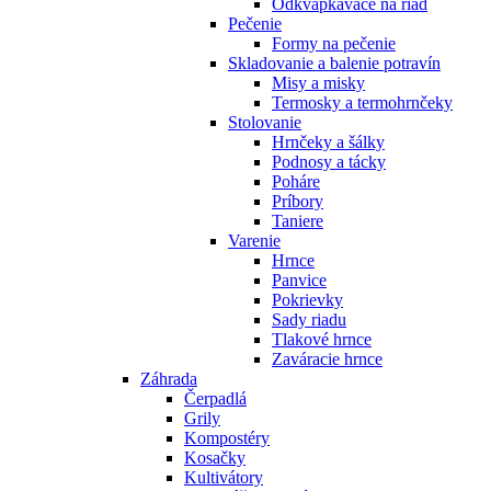
Odkvapkávače na riad
Pečenie
Formy na pečenie
Skladovanie a balenie potravín
Misy a misky
Termosky a termohrnčeky
Stolovanie
Hrnčeky a šálky
Podnosy a tácky
Poháre
Príbory
Taniere
Varenie
Hrnce
Panvice
Pokrievky
Sady riadu
Tlakové hrnce
Zaváracie hrnce
Záhrada
Čerpadlá
Grily
Kompostéry
Kosačky
Kultivátory