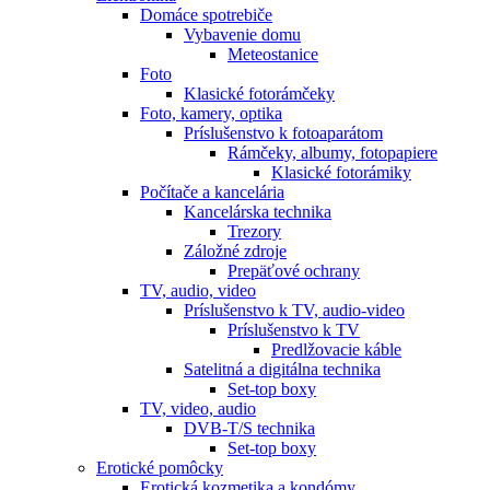
Domáce spotrebiče
Vybavenie domu
Meteostanice
Foto
Klasické fotorámčeky
Foto, kamery, optika
Príslušenstvo k fotoaparátom
Rámčeky, albumy, fotopapiere
Klasické fotorámiky
Počítače a kancelária
Kancelárska technika
Trezory
Záložné zdroje
Prepäťové ochrany
TV, audio, video
Príslušenstvo k TV, audio-video
Príslušenstvo k TV
Predlžovacie káble
Satelitná a digitálna technika
Set-top boxy
TV, video, audio
DVB-T/S technika
Set-top boxy
Erotické pomôcky
Erotická kozmetika a kondómy