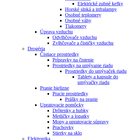
Elektrické zubné kefky
Horské slnká a infralampy
Osobné teplomery
Osobné váhy
Tlakomery
Úprava vzduchu
Odvlhčovače vzduchu
Zvlhčovače a čističky vzduchu
Drogéria
Čistiace prostriedky
Prípravky na čistenie
Prostriedky na umývanie riadu
Prostriedky do umývaček riadu
Tablety a kapsule do
umývačky riadu
Pranie bielizne
Pracie prostriedky
Prášky na pranie
Upratovacie pomôcky
Drôtenky a hubky
Metličky a lopatky
Mopy a upratovacie súpravy
Prachovky
Stierky na sklo
Elektronika