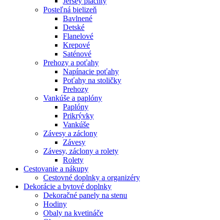
Jersey plachty
Posteľná bielizeň
Bavlnené
Detské
Flanelové
Krepové
Saténové
Prehozy a poťahy
Napínacie poťahy
Poťahy na stoličky
Prehozy
Vankúše a paplóny
Paplóny
Prikrývky
Vankúše
Závesy a záclony
Závesy
Závesy, záclony a rolety
Rolety
Cestovanie a nákupy
Cestovné doplnky a organizéry
Dekorácie a bytové doplnky
Dekoračné panely na stenu
Hodiny
Obaly na kvetináče