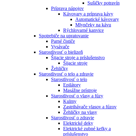
Sušičky potravín
Príprava nápojov
Kávovary a príprava kávy
Automatické kávovary
Mlynčeky na kávu
Rýchlovarné kanvice
Spotrebiče na upratovanie
Parné čističe
Vysávače
Starostlivosť o bielizeň
Šijacie stroje a príslušenstvo
Šijacie stroje
Žehličky
Starostlivosť o telo a zdravie
Starostlivosť o telo
Epilátory
Masážne prístroje
Starostlivosť o vlasy a fúzy
Kulmy
Zastrihávače vlasov a fúzov
Žehličky na vlasy
Starostlivosť o zdravie
Elektrické deky
Elektrické zubné kefky a
príslušenstvo