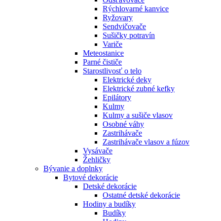
Rýchlovarné kanvice
Ryžovary
Sendvičovače
Sušičky potravín
Variče
Meteostanice
Parné čističe
Starostlivosť o telo
Elektrické deky
Elektrické zubné kefky
Epilátory
Kulmy
Kulmy a sušiče vlasov
Osobné váhy
Zastrihávače
Zastrihávače vlasov a fúzov
Vysávače
Žehličky
Bývanie a doplnky
Bytové dekorácie
Detské dekorácie
Ostatné detské dekorácie
Hodiny a budíky
Budíky