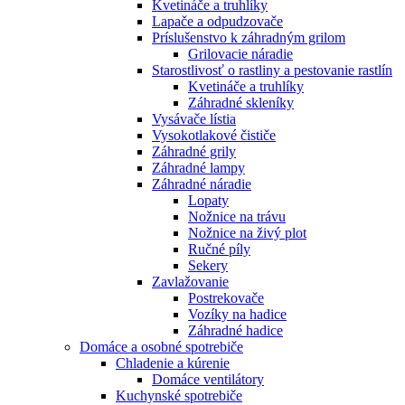
Kvetináče a truhlíky
Lapače a odpudzovače
Príslušenstvo k záhradným grilom
Grilovacie náradie
Starostlivosť o rastliny a pestovanie rastlín
Kvetináče a truhlíky
Záhradné skleníky
Vysávače lístia
Vysokotlakové čističe
Záhradné grily
Záhradné lampy
Záhradné náradie
Lopaty
Nožnice na trávu
Nožnice na živý plot
Ručné píly
Sekery
Zavlažovanie
Postrekovače
Vozíky na hadice
Záhradné hadice
Domáce a osobné spotrebiče
Chladenie a kúrenie
Domáce ventilátory
Kuchynské spotrebiče