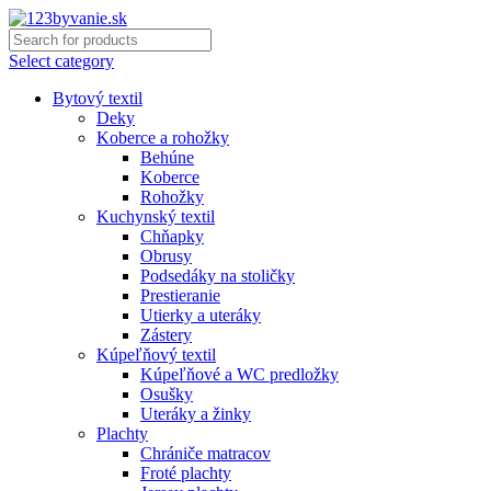
Select category
Bytový textil
Deky
Koberce a rohožky
Behúne
Koberce
Rohožky
Kuchynský textil
Chňapky
Obrusy
Podsedáky na stoličky
Prestieranie
Utierky a uteráky
Zástery
Kúpeľňový textil
Kúpeľňové a WC predložky
Osušky
Uteráky a žinky
Plachty
Chrániče matracov
Froté plachty