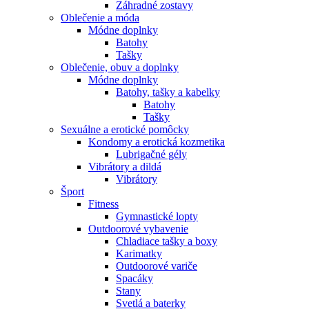
Záhradné zostavy
Oblečenie a móda
Módne doplnky
Batohy
Tašky
Oblečenie, obuv a doplnky
Módne doplnky
Batohy, tašky a kabelky
Batohy
Tašky
Sexuálne a erotické pomôcky
Kondomy a erotická kozmetika
Lubrigačné gély
Vibrátory a dildá
Vibrátory
Šport
Fitness
Gymnastické lopty
Outdoorové vybavenie
Chladiace tašky a boxy
Karimatky
Outdoorové variče
Spacáky
Stany
Svetlá a baterky