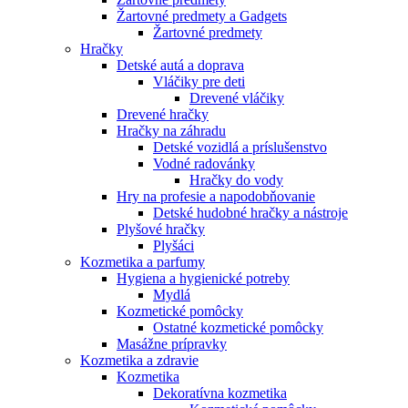
Žartovné predmety a Gadgets
Žartovné predmety
Hračky
Detské autá a doprava
Vláčiky pre deti
Drevené vláčiky
Drevené hračky
Hračky na záhradu
Detské vozidlá a príslušenstvo
Vodné radovánky
Hračky do vody
Hry na profesie a napodobňovanie
Detské hudobné hračky a nástroje
Plyšové hračky
Plyšáci
Kozmetika a parfumy
Hygiena a hygienické potreby
Mydlá
Kozmetické pomôcky
Ostatné kozmetické pomôcky
Masážne prípravky
Kozmetika a zdravie
Kozmetika
Dekoratívna kozmetika