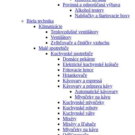
Povinná a odporúčaná výbava
Alkohol testery
Nabíjačky a štartovacie boxy
Biela technika
Klimatizácie
Teplovzdušné ventilátory
Ventilátory
Zvlhčovače a čističky vzduchu
Malé spotrebiče
Kuchynské spotrebiče
Domáce pekárne
Elektrické kuchynské krájače
Fritovacie hrnce
Hriankovače
Kávovary a espressá
Kávovary a príprava kávy
Automatické kávovary
Mlynčeky na kávu
Kuchynské mlynčeky
Kuchynské roboty
Kuchynské váhy
Mixéry
Mixéry a šľahače
Mlynčeky na kávu
Odšťavovače