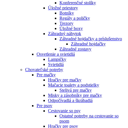
Konferenčné stolíky
Úložné priestory
Botníky
Regály a poličky
Trezory
Úložné boxy
Záhradný nábytok
Záhradné hojdačky a príslušenstvo
Záhradné hojdačky
Záhradné zostavy
Osvetlenie a svietidlá
Lampičky
Svietidlá
Chovateľské potreby
Pre mačky
Hračky pre mačky
Mačacie toalety a podstielky
Stelivá pre mačky
Misky a zásobníky pre mačky
Odpočívadlá a škrábadlá
Pre psov
Cestovanie so psy
Ostatné potreby na cestovanie so
psom
Hračky pre psov