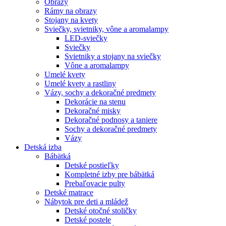
Obrazy
Rámy na obrazy
Stojany na kvety
Sviečky, svietniky, vône a aromalampy
LED-sviečky
Sviečky
Svietniky a stojany na sviečky
Vône a aromalampy
Umelé kvety
Umelé kvety a rastliny
Vázy, sochy a dekoračné predmety
Dekorácie na stenu
Dekoračné misky
Dekoračné podnosy a taniere
Sochy a dekoračné predmety
Vázy
Detská izba
Bábätká
Detské postieľky
Kompletné izby pre bábätká
Prebaľovacie pulty
Detské matrace
Nábytok pre deti a mládež
Detské otočné stoličky
Detské postele