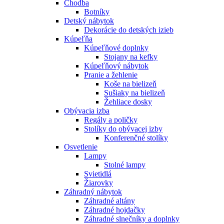
Chodba
Botníky
Detský nábytok
Dekorácie do detských izieb
Kúpeľňa
Kúpeľňové doplnky
Stojany na kefky
Kúpeľňový nábytok
Pranie a žehlenie
Koše na bielizeň
Sušiaky na bielizeň
Žehliace dosky
Obývacia izba
Regály a poličky
Stolíky do obývacej izby
Konferenčné stolíky
Osvetlenie
Lampy
Stolné lampy
Svietidlá
Žiarovky
Záhradný nábytok
Záhradné altány
Záhradné hojdačky
Záhradné slnečníky a doplnky