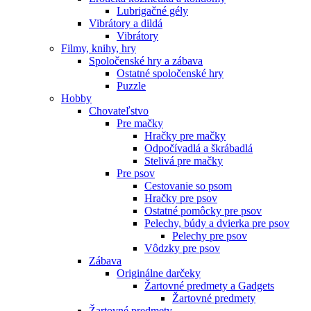
Lubrigačné gély
Vibrátory a dildá
Vibrátory
Filmy, knihy, hry
Spoločenské hry a zábava
Ostatné spoločenské hry
Puzzle
Hobby
Chovateľstvo
Pre mačky
Hračky pre mačky
Odpočívadlá a škrábadlá
Stelivá pre mačky
Pre psov
Cestovanie so psom
Hračky pre psov
Ostatné pomôcky pre psov
Pelechy, búdy a dvierka pre psov
Pelechy pre psov
Vôdzky pre psov
Zábava
Originálne darčeky
Žartovné predmety a Gadgets
Žartovné predmety
Žartovné predmety