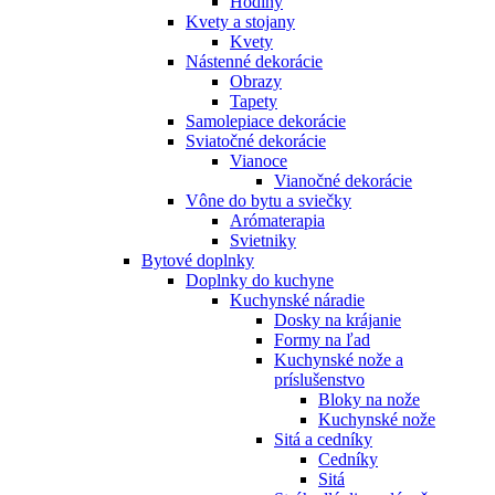
Hodiny
Kvety a stojany
Kvety
Nástenné dekorácie
Obrazy
Tapety
Samolepiace dekorácie
Sviatočné dekorácie
Vianoce
Vianočné dekorácie
Vône do bytu a sviečky
Arómaterapia
Svietniky
Bytové doplnky
Doplnky do kuchyne
Kuchynské náradie
Dosky na krájanie
Formy na ľad
Kuchynské nože a
príslušenstvo
Bloky na nože
Kuchynské nože
Sitá a cedníky
Cedníky
Sitá