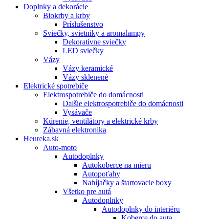
Doplnky a dekorácie
Biokrby a krby
Príslušenstvo
Sviečky, svietniky a aromalampy
Dekoratívne sviečky
LED sviečky
Vázy
Vázy keramické
Vázy sklenené
Elektrické spotrebiče
Elektrospotrebiče do domácnosti
Dalšie elektrospotrebiče do domácnosti
Vysávače
Kúrenie, ventilátory a elektrické krby
Zábavná elektronika
Heureka.sk
Auto-moto
Autodoplnky
Autokoberce na mieru
Autopoťahy
Nabíjačky a štartovacie boxy
Všetko pre autá
Autodoplnky
Autodoplnky do interiéru
Koberce do auta