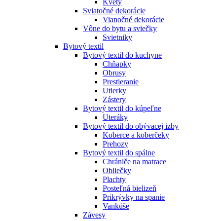
Kvety
Sviatočné dekorácie
Vianočné dekorácie
Vône do bytu a sviečky
Svietniky
Bytový textil
Bytový textil do kuchyne
Chňapky
Obrusy
Prestieranie
Utierky
Zástery
Bytový textil do kúpeľne
Uteráky
Bytový textil do obývacej izby
Koberce a koberčeky
Prehozy
Bytový textil do spálne
Chrániče na matrace
Obliečky
Plachty
Posteľná bielizeň
Prikrývky na spanie
Vankúše
Závesy