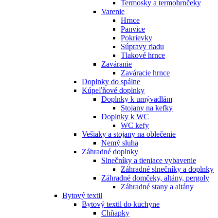
Termosky a termohrnčeky
Varenie
Hrnce
Panvice
Pokrievky
Súpravy riadu
Tlakové hrnce
Zaváranie
Zaváracie hrnce
Doplnky do spálne
Kúpeľňové doplnky
Doplnky k umývadlám
Stojany na kefky
Doplnky k WC
WC kefy
Vešiaky a stojany na oblečenie
Nemý sluha
Záhradné doplnky
Slnečníky a tieniace vybavenie
Záhradné slnečníky a doplnky
Záhradné domčeky, altány, pergoly
Záhradné stany a altány
Bytový textil
Bytový textil do kuchyne
Chňapky