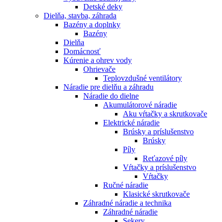
Detské deky
Dielňa, stavba, záhrada
Bazény a doplnky
Bazény
Dielňa
Domácnosť
Kúrenie a ohrev vody
Ohrievače
Teplovzdušné ventilátory
Náradie pre dielňu a záhradu
Náradie do dielne
Akumulátorové náradie
Aku vŕtačky a skrutkovače
Elektrické náradie
Brúsky a príslušenstvo
Brúsky
Píly
Reťazové píly
Vŕtačky a príslušenstvo
Vŕtačky
Ručné náradie
Klasické skrutkovače
Záhradné náradie a technika
Záhradné náradie
Sekery