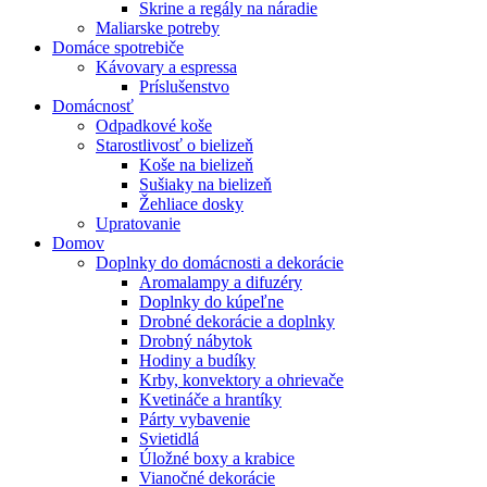
Skrine a regály na náradie
Maliarske potreby
Domáce spotrebiče
Kávovary a espressa
Príslušenstvo
Domácnosť
Odpadkové koše
Starostlivosť o bielizeň
Koše na bielizeň
Sušiaky na bielizeň
Žehliace dosky
Upratovanie
Domov
Doplnky do domácnosti a dekorácie
Aromalampy a difuzéry
Doplnky do kúpeľne
Drobné dekorácie a doplnky
Drobný nábytok
Hodiny a budíky
Krby, konvektory a ohrievače
Kvetináče a hrantíky
Párty vybavenie
Svietidlá
Úložné boxy a krabice
Vianočné dekorácie