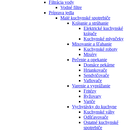
Filtrácia vody
Vodné filtre
Príprava jedla
Malé kuchynské spotrebiče
Krájanie a strúhanie
Elektrické kuchynské
krájače
Kuchynské mlynčeky
Mixovanie a šľahanie
Kuchynské roboty
Mixéry
Pečenie a opekanie
Domáce pekárne
Hriankovače
Sendvičovače
Vaflovače
Varenie a vyprážanie
Fritézy
Ryžovary
Variče
Vychytávky do kuchyne
Kuchynské váhy
Odšťavovače
Ostatné kuchynské
spotrebiče