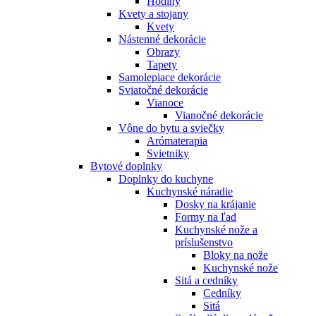
Hodiny
Kvety a stojany
Kvety
Nástenné dekorácie
Obrazy
Tapety
Samolepiace dekorácie
Sviatočné dekorácie
Vianoce
Vianočné dekorácie
Vône do bytu a sviečky
Arómaterapia
Svietniky
Bytové doplnky
Doplnky do kuchyne
Kuchynské náradie
Dosky na krájanie
Formy na ľad
Kuchynské nože a
príslušenstvo
Bloky na nože
Kuchynské nože
Sitá a cedníky
Cedníky
Sitá