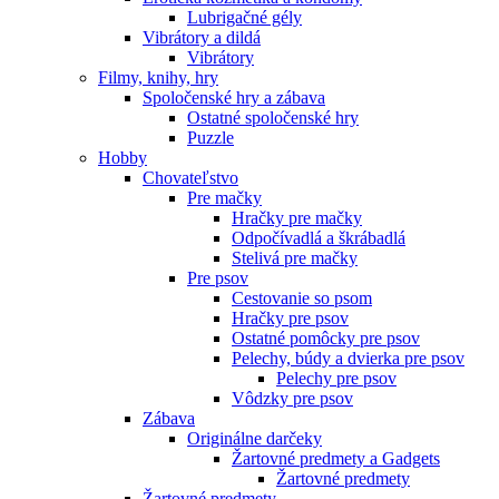
Lubrigačné gély
Vibrátory a dildá
Vibrátory
Filmy, knihy, hry
Spoločenské hry a zábava
Ostatné spoločenské hry
Puzzle
Hobby
Chovateľstvo
Pre mačky
Hračky pre mačky
Odpočívadlá a škrábadlá
Stelivá pre mačky
Pre psov
Cestovanie so psom
Hračky pre psov
Ostatné pomôcky pre psov
Pelechy, búdy a dvierka pre psov
Pelechy pre psov
Vôdzky pre psov
Zábava
Originálne darčeky
Žartovné predmety a Gadgets
Žartovné predmety
Žartovné predmety