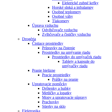
Elektrické zubné kefky
Horské slnká a infralampy
Osobné teplomery
Osobné váhy
Tlakomery
Úprava vzduchu
Odvlhčovače vzduchu
Zvlhčovače a čističky vzduchu
Drogéria
Čistiace prostriedky
Prípravky na čistenie
Prostriedky na umývanie riadu
Prostriedky do umývaček riadu
Tablety a kapsule do
umývačky riadu
Pranie bielizne
Pracie prostriedky
Prášky na pranie
Upratovacie pomôcky
Drôtenky a hubky
Metličky a lopatky
Mopy a upratovacie súpravy
Prachovky
Stierky na sklo
Elektronika