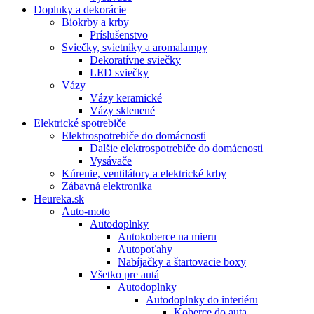
Doplnky a dekorácie
Biokrby a krby
Príslušenstvo
Sviečky, svietniky a aromalampy
Dekoratívne sviečky
LED sviečky
Vázy
Vázy keramické
Vázy sklenené
Elektrické spotrebiče
Elektrospotrebiče do domácnosti
Dalšie elektrospotrebiče do domácnosti
Vysávače
Kúrenie, ventilátory a elektrické krby
Zábavná elektronika
Heureka.sk
Auto-moto
Autodoplnky
Autokoberce na mieru
Autopoťahy
Nabíjačky a štartovacie boxy
Všetko pre autá
Autodoplnky
Autodoplnky do interiéru
Koberce do auta