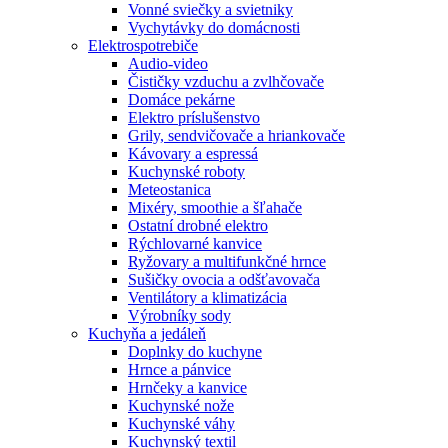
Vonné sviečky a svietniky
Vychytávky do domácnosti
Elektrospotrebiče
Audio-video
Čističky vzduchu a zvlhčovače
Domáce pekárne
Elektro príslušenstvo
Grily, sendvičovače a hriankovače
Kávovary a espressá
Kuchynské roboty
Meteostanica
Mixéry, smoothie a šľahače
Ostatní drobné elektro
Rýchlovarné kanvice
Ryžovary a multifunkčné hrnce
Sušičky ovocia a odšťavovača
Ventilátory a klimatizácia
Výrobníky sody
Kuchyňa a jedáleň
Doplnky do kuchyne
Hrnce a pánvice
Hrnčeky a kanvice
Kuchynské nože
Kuchynské váhy
Kuchynský textil