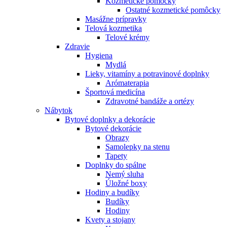
Kozmetické pomôcky
Ostatné kozmetické pomôcky
Masážne prípravky
Telová kozmetika
Telové krémy
Zdravie
Hygiena
Mydlá
Lieky, vitamíny a potravinové doplnky
Arómaterapia
Športová medicína
Zdravotné bandáže a ortézy
Nábytok
Bytové doplnky a dekorácie
Bytové dekorácie
Obrazy
Samolepky na stenu
Tapety
Doplnky do spálne
Nemý sluha
Úložné boxy
Hodiny a budíky
Budíky
Hodiny
Kvety a stojany