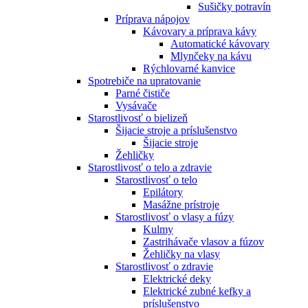
Sušičky potravín
Príprava nápojov
Kávovary a príprava kávy
Automatické kávovary
Mlynčeky na kávu
Rýchlovarné kanvice
Spotrebiče na upratovanie
Parné čističe
Vysávače
Starostlivosť o bielizeň
Šijacie stroje a príslušenstvo
Šijacie stroje
Žehličky
Starostlivosť o telo a zdravie
Starostlivosť o telo
Epilátory
Masážne prístroje
Starostlivosť o vlasy a fúzy
Kulmy
Zastrihávače vlasov a fúzov
Žehličky na vlasy
Starostlivosť o zdravie
Elektrické deky
Elektrické zubné kefky a
príslušenstvo