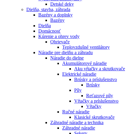
Detské deky
Dielňa, stavba, záhrada
Bazény a doplnky
Bazény
Dielňa
Domácnosť
Kúrenie a ohrev vody
Ohrievače
Teplovzdušné ventilátory
Náradie pre dielňu a záhradu
Náradie do dielne
Akumulátorové náradie
Aku vŕtačky a skrutkovače
Elektrické náradie
Brúsky a príslušenstvo
Brúsky
Píly
Reťazové píly
Vŕtačky a príslušenstvo
Vŕtačky
Ručné náradie
Klasické skrutkovače
Záhradné náradie a technika
Záhradné náradie
Sekery