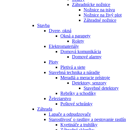
Záhradnícke nožnice
Nožnice na trávu
Nožnice na živý plot
Záhradné nožnice
Stavba
Dvere, okná
Okná a parapety
Rolety
Elektromateriály
Domová komunikácia
Domové alarmy
Ploty
Pletivá a siete
Stavebná technika a náradie
Meradlá a meracie prístroje
Detektory, senzory
Stavebné detektory
Rebríky a schodíky
Železiarstvo
Poštové schránky
Záhrada
Lapače a odpudzovače
Starostlivosť o rastliny a pestovanie rastlín
Kvetináče a truhlíky
Záhradné skleníky