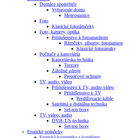
Domáce spotrebiče
Vybavenie domu
Meteostanice
Foto
Klasické fotorámčeky
Foto, kamery, optika
Príslušenstvo k fotoaparátom
Rámčeky, albumy, fotopapiere
Klasické fotorámiky
Počítače a kancelária
Kancelárska technika
Trezory
Záložné zdroje
Prepäťové ochrany
TV, audio, video
Príslušenstvo k TV, audio-video
Príslušenstvo k TV
Predlžovacie káble
Satelitná a digitálna technika
Set-top boxy
TV, video, audio
DVB-T/S technika
Set-top boxy
Erotické pomôcky
Erotická kozmetika a kondómy