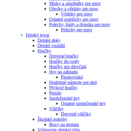
Misky a zásobníky pre psov
Obojky a vôdzky pre psov
Vôdzky pre psov
Ostatné pomôcky pre psov
Pelechy, búdy a dvierka pre psov
Pelechy pre psov
Detský tovar
Detské deky
Detské vozidlá
Hračky
Drevené hračky
Hračky do vody
Hračky pre dievčatá
Hry na záhradu
Pieskoviská
Hudobné nástroje pre deti
Plyšové hračky
Puzzle
Spoločenské hry
Ostatné spoločenské hry
Vláčiky
Drevené vláčiky
Školské potreby
Boxy na desiatu
Vybavenie detskej izby