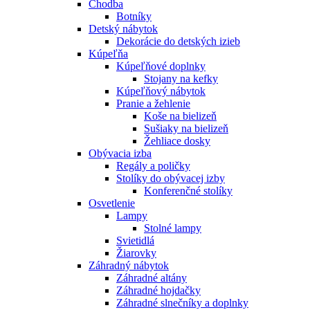
Chodba
Botníky
Detský nábytok
Dekorácie do detských izieb
Kúpeľňa
Kúpeľňové doplnky
Stojany na kefky
Kúpeľňový nábytok
Pranie a žehlenie
Koše na bielizeň
Sušiaky na bielizeň
Žehliace dosky
Obývacia izba
Regály a poličky
Stolíky do obývacej izby
Konferenčné stolíky
Osvetlenie
Lampy
Stolné lampy
Svietidlá
Žiarovky
Záhradný nábytok
Záhradné altány
Záhradné hojdačky
Záhradné slnečníky a doplnky