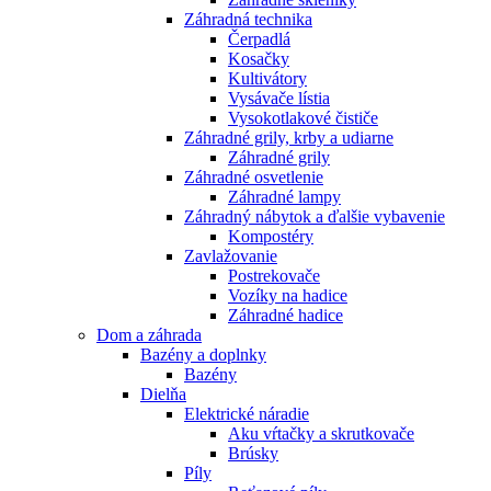
Záhradná technika
Čerpadlá
Kosačky
Kultivátory
Vysávače lístia
Vysokotlakové čističe
Záhradné grily, krby a udiarne
Záhradné grily
Záhradné osvetlenie
Záhradné lampy
Záhradný nábytok a ďalšie vybavenie
Kompostéry
Zavlažovanie
Postrekovače
Vozíky na hadice
Záhradné hadice
Dom a záhrada
Bazény a doplnky
Bazény
Dielňa
Elektrické náradie
Aku vŕtačky a skrutkovače
Brúsky
Píly