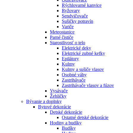
Rýchlovarné kanvice
Ryžovary
Sendvičovače
Sušičky potravín
Variče
Meteostanice
Parné čističe
Starostlivosť o telo
Elektrické deky
Elektrické zubné kefky
Epilátory
Kulmy
Kulmy a sušiče vlasov
Osobné váhy
Zastrihávače
Zastrihávače vlasov a fúzov
Vysávače
Žehličky
Bývanie a doplnky
Bytové dekorácie
Detské dekorácie
Ostatné detské dekorácie
Hodiny a budíky
Budíky