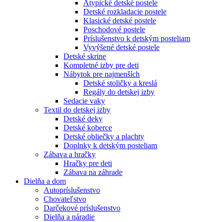
Atypické detské postele
Detské rozkladacie postele
Klasické detské postele
Poschodové postele
Príslušenstvo k detským posteliam
Vyvýšené detské postele
Detské skrine
Kompletné izby pre deti
Nábytok pre najmenších
Detské stoličky a kreslá
Regály do detskej izby
Sedacie vaky
Textil do detskej izby
Detské deky
Detské koberce
Detské obliečky a plachty
Doplnky k detským posteliam
Zábava a hračky
Hračky pre deti
Zábava na záhrade
Dielňa a dom
Autopríslušenstvo
Chovateľstvo
Darčekové príslušenstvo
Dielňa a náradie