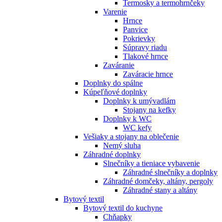
Termosky a termohrnčeky
Varenie
Hrnce
Panvice
Pokrievky
Súpravy riadu
Tlakové hrnce
Zaváranie
Zaváracie hrnce
Doplnky do spálne
Kúpeľňové doplnky
Doplnky k umývadlám
Stojany na kefky
Doplnky k WC
WC kefy
Vešiaky a stojany na oblečenie
Nemý sluha
Záhradné doplnky
Slnečníky a tieniace vybavenie
Záhradné slnečníky a doplnky
Záhradné domčeky, altány, pergoly
Záhradné stany a altány
Bytový textil
Bytový textil do kuchyne
Chňapky