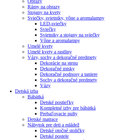
Obrazy
Rámy na obrazy
Stojany na kvety
Sviečky, svietniky, vône a aromalampy
LED-sviečky
Sviečky
Svietniky a stojany na sviečky
Vône a aromalampy
Umelé kvety
Umelé kvety a rastliny
Vázy, sochy a dekoračné predmety
Dekorácie na stenu
Dekoračné misky
Dekoračné podnosy a taniere
Sochy a dekoračné predmety
Vázy
Detská izba
Bábätká
Detské postieľky
Kompletné izby pre bábätká
Prebaľovacie pulty
Detské matrace
Nábytok pre deti a mládež
Detské otočné stoličky
Detské postele