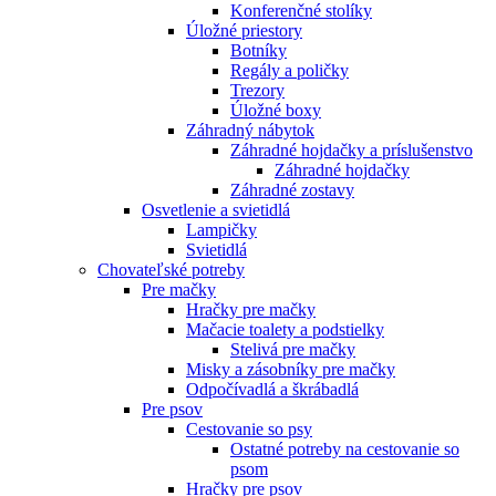
Konferenčné stolíky
Úložné priestory
Botníky
Regály a poličky
Trezory
Úložné boxy
Záhradný nábytok
Záhradné hojdačky a príslušenstvo
Záhradné hojdačky
Záhradné zostavy
Osvetlenie a svietidlá
Lampičky
Svietidlá
Chovateľské potreby
Pre mačky
Hračky pre mačky
Mačacie toalety a podstielky
Stelivá pre mačky
Misky a zásobníky pre mačky
Odpočívadlá a škrábadlá
Pre psov
Cestovanie so psy
Ostatné potreby na cestovanie so
psom
Hračky pre psov