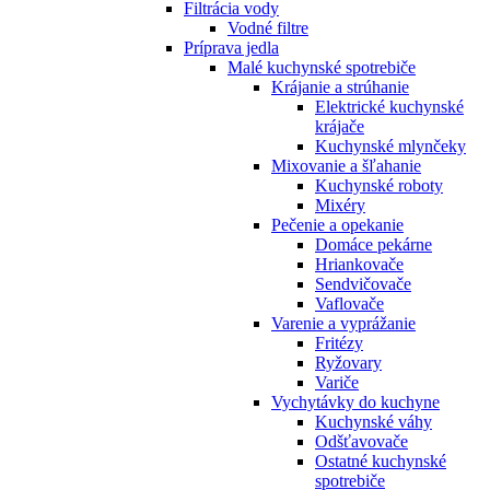
Filtrácia vody
Vodné filtre
Príprava jedla
Malé kuchynské spotrebiče
Krájanie a strúhanie
Elektrické kuchynské
krájače
Kuchynské mlynčeky
Mixovanie a šľahanie
Kuchynské roboty
Mixéry
Pečenie a opekanie
Domáce pekárne
Hriankovače
Sendvičovače
Vaflovače
Varenie a vyprážanie
Fritézy
Ryžovary
Variče
Vychytávky do kuchyne
Kuchynské váhy
Odšťavovače
Ostatné kuchynské
spotrebiče