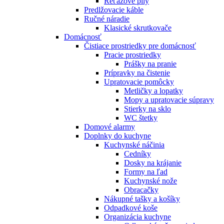
Reťazové píly
Predlžovacie káble
Ručné náradie
Klasické skrutkovače
Domácnosť
Čistiace prostriedky pre domácnosť
Pracie prostriedky
Prášky na pranie
Prípravky na čistenie
Upratovacie pomôcky
Metličky a lopatky
Mopy a upratovacie súpravy
Stierky na sklo
WC štetky
Domové alarmy
Doplnky do kuchyne
Kuchynské náčinia
Cedníky
Dosky na krájanie
Formy na ľad
Kuchynské nože
Obracačky
Nákupné tašky a košíky
Odpadkové koše
Organizácia kuchyne