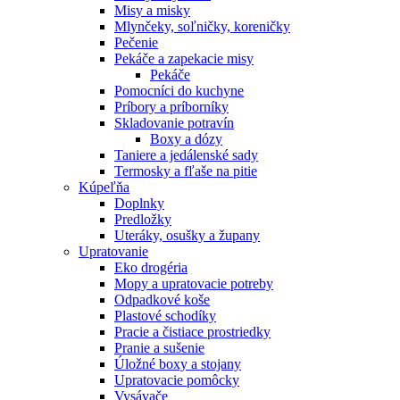
Misy a misky
Mlynčeky, soľničky, koreničky
Pečenie
Pekáče a zapekacie misy
Pekáče
Pomocníci do kuchyne
Príbory a príborníky
Skladovanie potravín
Boxy a dózy
Taniere a jedálenské sady
Termosky a fľaše na pitie
Kúpeľňa
Doplnky
Predložky
Uteráky, osušky a župany
Upratovanie
Eko drogéria
Mopy a upratovacie potreby
Odpadkové koše
Plastové schodíky
Pracie a čistiace prostriedky
Pranie a sušenie
Úložné boxy a stojany
Upratovacie pomôcky
Vysávače