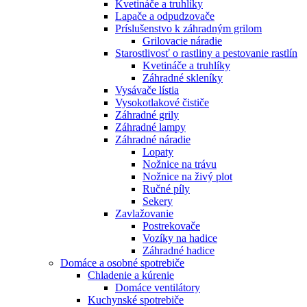
Kvetináče a truhlíky
Lapače a odpudzovače
Príslušenstvo k záhradným grilom
Grilovacie náradie
Starostlivosť o rastliny a pestovanie rastlín
Kvetináče a truhlíky
Záhradné skleníky
Vysávače lístia
Vysokotlakové čističe
Záhradné grily
Záhradné lampy
Záhradné náradie
Lopaty
Nožnice na trávu
Nožnice na živý plot
Ručné píly
Sekery
Zavlažovanie
Postrekovače
Vozíky na hadice
Záhradné hadice
Domáce a osobné spotrebiče
Chladenie a kúrenie
Domáce ventilátory
Kuchynské spotrebiče