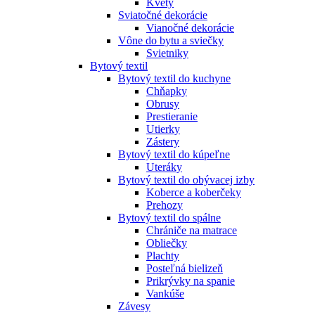
Kvety
Sviatočné dekorácie
Vianočné dekorácie
Vône do bytu a sviečky
Svietniky
Bytový textil
Bytový textil do kuchyne
Chňapky
Obrusy
Prestieranie
Utierky
Zástery
Bytový textil do kúpeľne
Uteráky
Bytový textil do obývacej izby
Koberce a koberčeky
Prehozy
Bytový textil do spálne
Chrániče na matrace
Obliečky
Plachty
Posteľná bielizeň
Prikrývky na spanie
Vankúše
Závesy