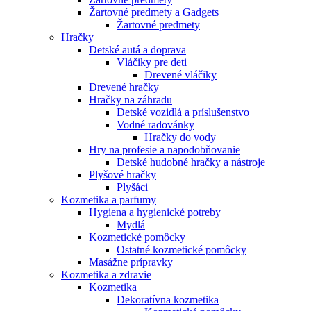
Žartovné predmety a Gadgets
Žartovné predmety
Hračky
Detské autá a doprava
Vláčiky pre deti
Drevené vláčiky
Drevené hračky
Hračky na záhradu
Detské vozidlá a príslušenstvo
Vodné radovánky
Hračky do vody
Hry na profesie a napodobňovanie
Detské hudobné hračky a nástroje
Plyšové hračky
Plyšáci
Kozmetika a parfumy
Hygiena a hygienické potreby
Mydlá
Kozmetické pomôcky
Ostatné kozmetické pomôcky
Masážne prípravky
Kozmetika a zdravie
Kozmetika
Dekoratívna kozmetika