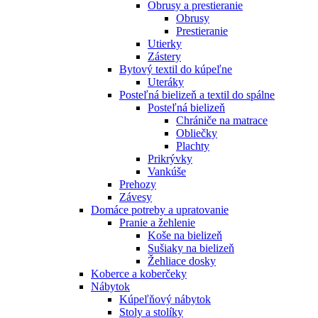
Obrusy a prestieranie
Obrusy
Prestieranie
Utierky
Zástery
Bytový textil do kúpeľne
Uteráky
Posteľná bielizeň a textil do spálne
Posteľná bielizeň
Chrániče na matrace
Obliečky
Plachty
Prikrývky
Vankúše
Prehozy
Závesy
Domáce potreby a upratovanie
Pranie a žehlenie
Koše na bielizeň
Sušiaky na bielizeň
Žehliace dosky
Koberce a koberčeky
Nábytok
Kúpeľňový nábytok
Stoly a stolíky