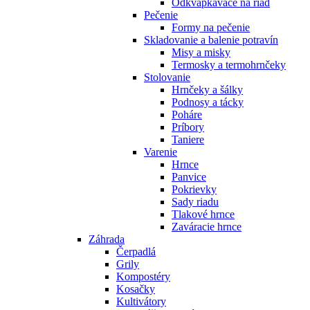
Odkvapkávače na riad
Pečenie
Formy na pečenie
Skladovanie a balenie potravín
Misy a misky
Termosky a termohrnčeky
Stolovanie
Hrnčeky a šálky
Podnosy a tácky
Poháre
Príbory
Taniere
Varenie
Hrnce
Panvice
Pokrievky
Sady riadu
Tlakové hrnce
Zaváracie hrnce
Záhrada
Čerpadlá
Grily
Kompostéry
Kosačky
Kultivátory