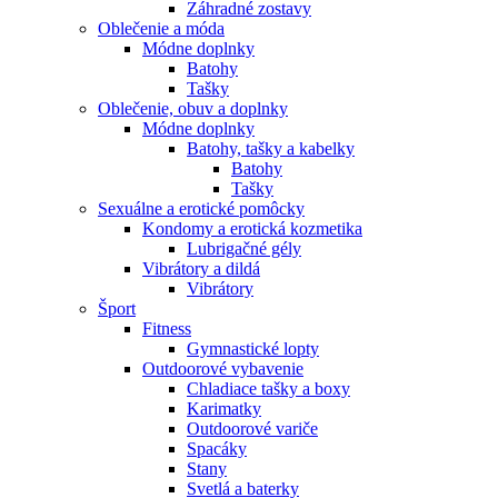
Záhradné zostavy
Oblečenie a móda
Módne doplnky
Batohy
Tašky
Oblečenie, obuv a doplnky
Módne doplnky
Batohy, tašky a kabelky
Batohy
Tašky
Sexuálne a erotické pomôcky
Kondomy a erotická kozmetika
Lubrigačné gély
Vibrátory a dildá
Vibrátory
Šport
Fitness
Gymnastické lopty
Outdoorové vybavenie
Chladiace tašky a boxy
Karimatky
Outdoorové variče
Spacáky
Stany
Svetlá a baterky