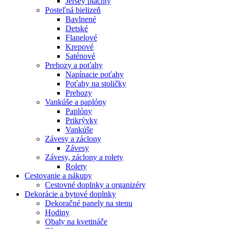
Jersey plachty
Posteľná bielizeň
Bavlnené
Detské
Flanelové
Krepové
Saténové
Prehozy a poťahy
Napínacie poťahy
Poťahy na stoličky
Prehozy
Vankúše a paplóny
Paplóny
Prikrývky
Vankúše
Závesy a záclony
Závesy
Závesy, záclony a rolety
Rolety
Cestovanie a nákupy
Cestovné doplnky a organizéry
Dekorácie a bytové doplnky
Dekoračné panely na stenu
Hodiny
Obaly na kvetináče