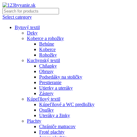
Select category
Bytový textil
Deky
Koberce a rohožky
Behúne
Koberce
Rohožky
Kuchynský textil
Chňapky
Obrusy
Podsedáky na stoličky
Prestieranie
Utierky a uteráky
Zástery
Kúpeľňový textil
Kúpeľňové a WC predložky
Osušky
Uteráky a žinky
Plachty
Chrániče matracov
Froté plachty