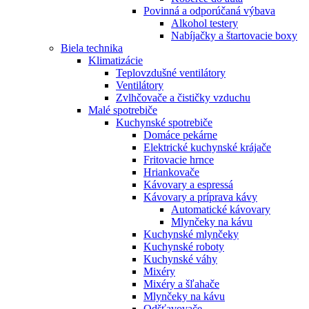
Povinná a odporúčaná výbava
Alkohol testery
Nabíjačky a štartovacie boxy
Biela technika
Klimatizácie
Teplovzdušné ventilátory
Ventilátory
Zvlhčovače a čističky vzduchu
Malé spotrebiče
Kuchynské spotrebiče
Domáce pekárne
Elektrické kuchynské krájače
Fritovacie hrnce
Hriankovače
Kávovary a espressá
Kávovary a príprava kávy
Automatické kávovary
Mlynčeky na kávu
Kuchynské mlynčeky
Kuchynské roboty
Kuchynské váhy
Mixéry
Mixéry a šľahače
Mlynčeky na kávu
Odšťavovače