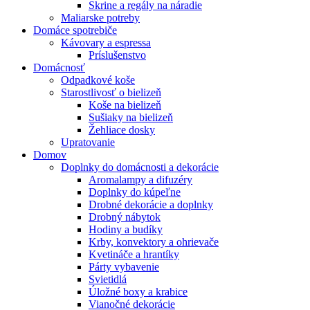
Skrine a regály na náradie
Maliarske potreby
Domáce spotrebiče
Kávovary a espressa
Príslušenstvo
Domácnosť
Odpadkové koše
Starostlivosť o bielizeň
Koše na bielizeň
Sušiaky na bielizeň
Žehliace dosky
Upratovanie
Domov
Doplnky do domácnosti a dekorácie
Aromalampy a difuzéry
Doplnky do kúpeľne
Drobné dekorácie a doplnky
Drobný nábytok
Hodiny a budíky
Krby, konvektory a ohrievače
Kvetináče a hrantíky
Párty vybavenie
Svietidlá
Úložné boxy a krabice
Vianočné dekorácie