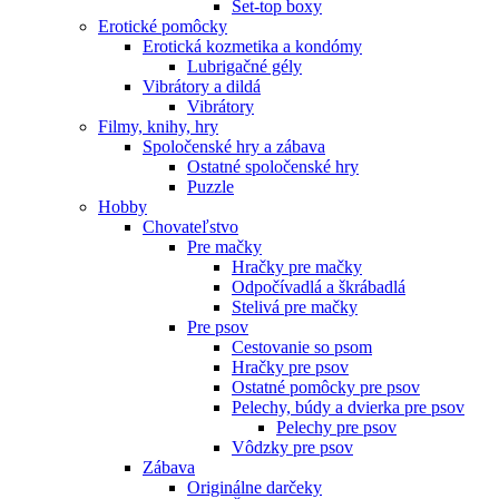
Set-top boxy
Erotické pomôcky
Erotická kozmetika a kondómy
Lubrigačné gély
Vibrátory a dildá
Vibrátory
Filmy, knihy, hry
Spoločenské hry a zábava
Ostatné spoločenské hry
Puzzle
Hobby
Chovateľstvo
Pre mačky
Hračky pre mačky
Odpočívadlá a škrábadlá
Stelivá pre mačky
Pre psov
Cestovanie so psom
Hračky pre psov
Ostatné pomôcky pre psov
Pelechy, búdy a dvierka pre psov
Pelechy pre psov
Vôdzky pre psov
Zábava
Originálne darčeky