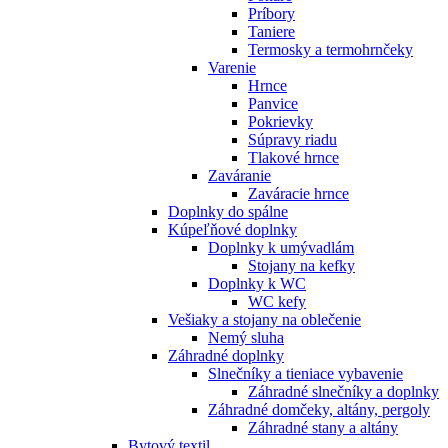
Príbory
Taniere
Termosky a termohrnčeky
Varenie
Hrnce
Panvice
Pokrievky
Súpravy riadu
Tlakové hrnce
Zaváranie
Zaváracie hrnce
Doplnky do spálne
Kúpeľňové doplnky
Doplnky k umývadlám
Stojany na kefky
Doplnky k WC
WC kefy
Vešiaky a stojany na oblečenie
Nemý sluha
Záhradné doplnky
Slnečníky a tieniace vybavenie
Záhradné slnečníky a doplnky
Záhradné domčeky, altány, pergoly
Záhradné stany a altány
Bytový textil