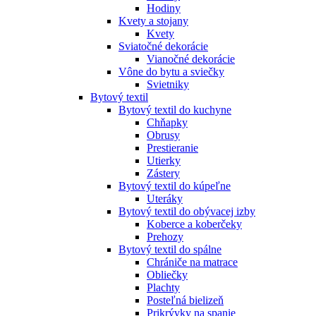
Hodiny
Kvety a stojany
Kvety
Sviatočné dekorácie
Vianočné dekorácie
Vône do bytu a sviečky
Svietniky
Bytový textil
Bytový textil do kuchyne
Chňapky
Obrusy
Prestieranie
Utierky
Zástery
Bytový textil do kúpeľne
Uteráky
Bytový textil do obývacej izby
Koberce a koberčeky
Prehozy
Bytový textil do spálne
Chrániče na matrace
Obliečky
Plachty
Posteľná bielizeň
Prikrývky na spanie