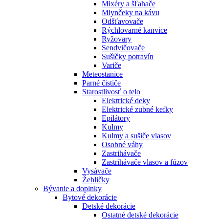
Mixéry a šľahače
Mlynčeky na kávu
Odšťavovače
Rýchlovarné kanvice
Ryžovary
Sendvičovače
Sušičky potravín
Variče
Meteostanice
Parné čističe
Starostlivosť o telo
Elektrické deky
Elektrické zubné kefky
Epilátory
Kulmy
Kulmy a sušiče vlasov
Osobné váhy
Zastrihávače
Zastrihávače vlasov a fúzov
Vysávače
Žehličky
Bývanie a doplnky
Bytové dekorácie
Detské dekorácie
Ostatné detské dekorácie