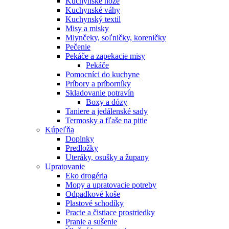
Kuchynské nože
Kuchynské váhy
Kuchynský textil
Misy a misky
Mlynčeky, soľničky, koreničky
Pečenie
Pekáče a zapekacie misy
Pekáče
Pomocníci do kuchyne
Príbory a príborníky
Skladovanie potravín
Boxy a dózy
Taniere a jedálenské sady
Termosky a fľaše na pitie
Kúpeľňa
Doplnky
Predložky
Uteráky, osušky a župany
Upratovanie
Eko drogéria
Mopy a upratovacie potreby
Odpadkové koše
Plastové schodíky
Pracie a čistiace prostriedky
Pranie a sušenie