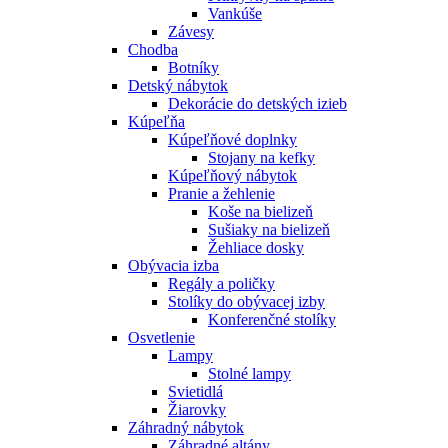
Vankúše
Závesy
Chodba
Botníky
Detský nábytok
Dekorácie do detských izieb
Kúpeľňa
Kúpeľňové doplnky
Stojany na kefky
Kúpeľňový nábytok
Pranie a žehlenie
Koše na bielizeň
Sušiaky na bielizeň
Žehliace dosky
Obývacia izba
Regály a poličky
Stolíky do obývacej izby
Konferenčné stolíky
Osvetlenie
Lampy
Stolné lampy
Svietidlá
Žiarovky
Záhradný nábytok
Záhradné altány