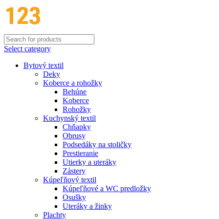
Select category
Bytový textil
Deky
Koberce a rohožky
Behúne
Koberce
Rohožky
Kuchynský textil
Chňapky
Obrusy
Podsedáky na stoličky
Prestieranie
Utierky a uteráky
Zástery
Kúpeľňový textil
Kúpeľňové a WC predložky
Osušky
Uteráky a žinky
Plachty