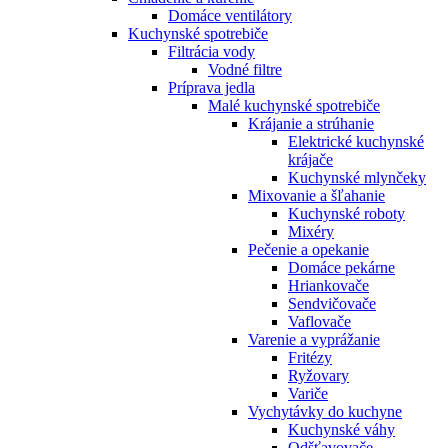
Domáce ventilátory
Kuchynské spotrebiče
Filtrácia vody
Vodné filtre
Príprava jedla
Malé kuchynské spotrebiče
Krájanie a strúhanie
Elektrické kuchynské
krájače
Kuchynské mlynčeky
Mixovanie a šľahanie
Kuchynské roboty
Mixéry
Pečenie a opekanie
Domáce pekárne
Hriankovače
Sendvičovače
Vaflovače
Varenie a vyprážanie
Fritézy
Ryžovary
Variče
Vychytávky do kuchyne
Kuchynské váhy
Odšťavovače