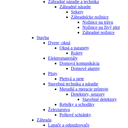
Záhradné náradie a technika
Záhradné náradie
Sekery
Záhradnícke nožnice
Nožnice na trávu
Nožnice na živý plot
Záhradné nožnice
Stavba
Dvere, okná
Okná a parapety
Rolety
Elektromateriály
Domová komunikácia
Domové alarmy
Ploty
Pletivá a siete
Stavebná technika a náradie
Meradlá a meracie prístroje
Detektory, senzory
Stavebné detektory
Rebríky a schodíky
Železiarstvo
Poštové schránky
Záhrada
Lapače a odpudzovače