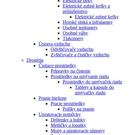
Elektrické deky
Elektrické zubné kefky a
príslušenstvo
Elektrické zubné kefky
Horské slnká a infralampy
Osobné teplomery
Osobné váhy
Tlakomery
Úprava vzduchu
Odvlhčovače vzduchu
Zvlhčovače a čističky vzduchu
Drogéria
Čistiace prostriedky
Prípravky na čistenie
Prostriedky na umývanie riadu
Prostriedky do umývaček riadu
Tablety a kapsule do
umývačky riadu
Pranie bielizne
Pracie prostriedky
Prášky na pranie
Upratovacie pomôcky
Drôtenky a hubky
Metličky a lopatky
Mopy a upratovacie súpravy