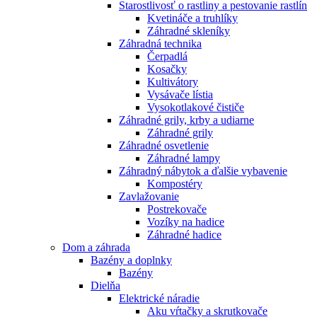
Starostlivosť o rastliny a pestovanie rastlín
Kvetináče a truhlíky
Záhradné skleníky
Záhradná technika
Čerpadlá
Kosačky
Kultivátory
Vysávače lístia
Vysokotlakové čističe
Záhradné grily, krby a udiarne
Záhradné grily
Záhradné osvetlenie
Záhradné lampy
Záhradný nábytok a ďalšie vybavenie
Kompostéry
Zavlažovanie
Postrekovače
Vozíky na hadice
Záhradné hadice
Dom a záhrada
Bazény a doplnky
Bazény
Dielňa
Elektrické náradie
Aku vŕtačky a skrutkovače