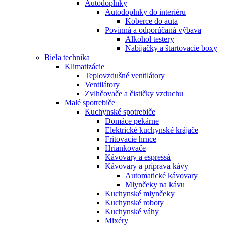
Autodoplnky
Autodoplnky do interiéru
Koberce do auta
Povinná a odporúčaná výbava
Alkohol testery
Nabíjačky a štartovacie boxy
Biela technika
Klimatizácie
Teplovzdušné ventilátory
Ventilátory
Zvlhčovače a čističky vzduchu
Malé spotrebiče
Kuchynské spotrebiče
Domáce pekárne
Elektrické kuchynské krájače
Fritovacie hrnce
Hriankovače
Kávovary a espressá
Kávovary a príprava kávy
Automatické kávovary
Mlynčeky na kávu
Kuchynské mlynčeky
Kuchynské roboty
Kuchynské váhy
Mixéry