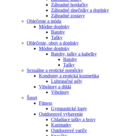
Záhradné hojdačky
Záhradné slnečníky a doplnky
Záhradné zostavy
Oblečenie a móda
Módne doplnky
Batohy
Tašky
Oblečenie, obuv a doplnky
Módne doplnky
Batohy, tašky a kabelky
Batohy
Tašky
Sexuálne a erotické pomôcky
Kondomy a erotická kozmetika
Lubrigačné gély
Vibrátory a dildá
Vibrátory
Šport
Fitness
Gymnastické lopty
Outdoorové vybavenie
Chladiace tašky a boxy
Karimatky
Outdoorové variče
Spacáky