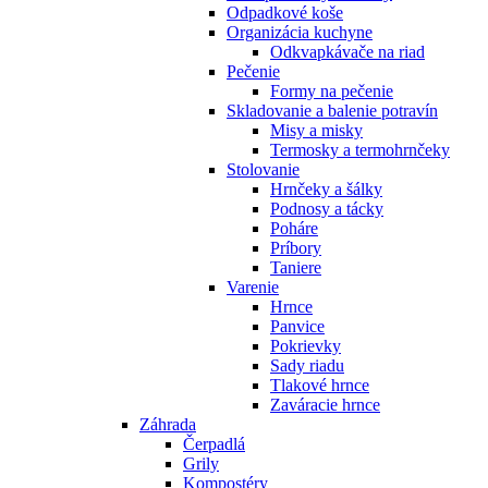
Odpadkové koše
Organizácia kuchyne
Odkvapkávače na riad
Pečenie
Formy na pečenie
Skladovanie a balenie potravín
Misy a misky
Termosky a termohrnčeky
Stolovanie
Hrnčeky a šálky
Podnosy a tácky
Poháre
Príbory
Taniere
Varenie
Hrnce
Panvice
Pokrievky
Sady riadu
Tlakové hrnce
Zaváracie hrnce
Záhrada
Čerpadlá
Grily
Kompostéry