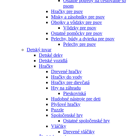
Ostatné potreby na cestovanie so
psom
Hračky pre psov
Misky a zásobníky pre psov
Obojky a vôdzky pre psov
Vôdzky pre psov
Ostatné pomôcky pre psov
Pelechy, búdy a dvierka pre psov
Pelechy pre psov
Detský tovar
Detské deky
Detské vozidlá
Hračky
Drevené hračky
Hračky do vody
Hračky pre dievčatá
Hry na záhradu
Pieskoviská
Hudobné nástroje pre deti
Plyšové hračky
Puzzle
Spoločenské hry
Ostatné spoločenské hry
Vláčiky
Drevené vláčiky