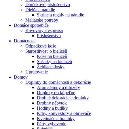
Darčekové príslušenstvo
Dielňa a náradie
Skrine a regály na náradie
Maliarske potreby
Domáce spotrebiče
Kávovary a espressa
Príslušenstvo
Domácnosť
Odpadkové koše
Starostlivosť o bielizeň
Koše na bielizeň
Sušiaky na bielizeň
Žehliace dosky
Upratovanie
Domov
Doplnky do domácnosti a dekorácie
Aromalampy a difuzéry
Doplnky do kúpeľne
Drobné dekorácie a doplnky
Drobný nábytok
Hodiny a budíky
Krby, konvektory a ohrievače
Kvetináče a hrantíky
Párty vybavenie
Svietidlá