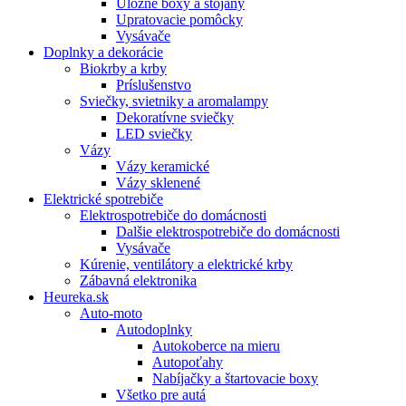
Úložné boxy a stojany
Upratovacie pomôcky
Vysávače
Doplnky a dekorácie
Biokrby a krby
Príslušenstvo
Sviečky, svietniky a aromalampy
Dekoratívne sviečky
LED sviečky
Vázy
Vázy keramické
Vázy sklenené
Elektrické spotrebiče
Elektrospotrebiče do domácnosti
Dalšie elektrospotrebiče do domácnosti
Vysávače
Kúrenie, ventilátory a elektrické krby
Zábavná elektronika
Heureka.sk
Auto-moto
Autodoplnky
Autokoberce na mieru
Autopoťahy
Nabíjačky a štartovacie boxy
Všetko pre autá