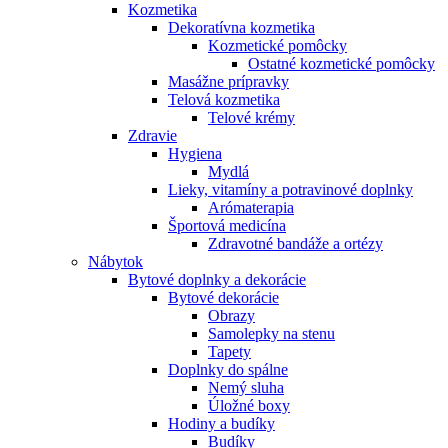
Kozmetika
Dekoratívna kozmetika
Kozmetické pomôcky
Ostatné kozmetické pomôcky
Masážne prípravky
Telová kozmetika
Telové krémy
Zdravie
Hygiena
Mydlá
Lieky, vitamíny a potravinové doplnky
Arómaterapia
Športová medicína
Zdravotné bandáže a ortézy
Nábytok
Bytové doplnky a dekorácie
Bytové dekorácie
Obrazy
Samolepky na stenu
Tapety
Doplnky do spálne
Nemý sluha
Úložné boxy
Hodiny a budíky
Budíky