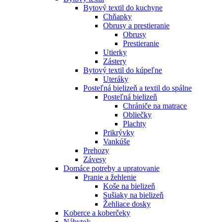
Bytový textil do kuchyne
Chňapky
Obrusy a prestieranie
Obrusy
Prestieranie
Utierky
Zástery
Bytový textil do kúpeľne
Uteráky
Posteľná bielizeň a textil do spálne
Posteľná bielizeň
Chrániče na matrace
Obliečky
Plachty
Prikrývky
Vankúše
Prehozy
Závesy
Domáce potreby a upratovanie
Pranie a žehlenie
Koše na bielizeň
Sušiaky na bielizeň
Žehliace dosky
Koberce a koberčeky
Nábytok