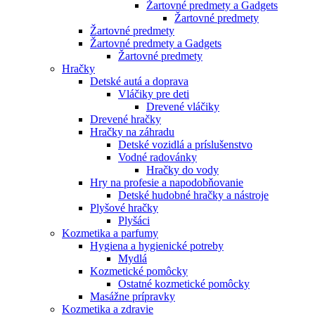
Žartovné predmety a Gadgets
Žartovné predmety
Žartovné predmety
Žartovné predmety a Gadgets
Žartovné predmety
Hračky
Detské autá a doprava
Vláčiky pre deti
Drevené vláčiky
Drevené hračky
Hračky na záhradu
Detské vozidlá a príslušenstvo
Vodné radovánky
Hračky do vody
Hry na profesie a napodobňovanie
Detské hudobné hračky a nástroje
Plyšové hračky
Plyšáci
Kozmetika a parfumy
Hygiena a hygienické potreby
Mydlá
Kozmetické pomôcky
Ostatné kozmetické pomôcky
Masážne prípravky
Kozmetika a zdravie