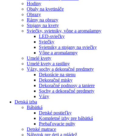
Hodiny
Obaly na kvetináče
Obrazy
Rámy na obrazy
Stojany na kvety
Sviečky, svietniky, vône a aromalampy
LED-sviečky
Sviečky
Svietniky a stojany na sviečky
Vône a aromalampy
Umelé kvety
Umelé kvety a rastliny
Vázy, sochy a dekoračné predmety
Dekorácie na stenu
Dekoračné misky
Dekoračné podnosy a taniere
Sochy a dekoračné predmety
Vázy
Detská izba
Bábätká
Detské postieľky
Kompletné izby pre bábätká
Prebaľovacie pulty
Detské matrace
Nábytok pre deti a mládež