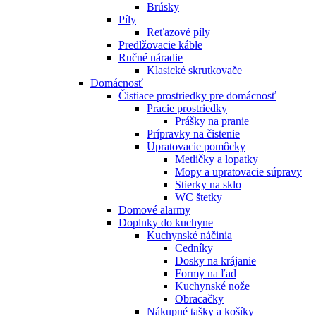
Brúsky
Píly
Reťazové píly
Predlžovacie káble
Ručné náradie
Klasické skrutkovače
Domácnosť
Čistiace prostriedky pre domácnosť
Pracie prostriedky
Prášky na pranie
Prípravky na čistenie
Upratovacie pomôcky
Metličky a lopatky
Mopy a upratovacie súpravy
Stierky na sklo
WC štetky
Domové alarmy
Doplnky do kuchyne
Kuchynské náčinia
Cedníky
Dosky na krájanie
Formy na ľad
Kuchynské nože
Obracačky
Nákupné tašky a košíky