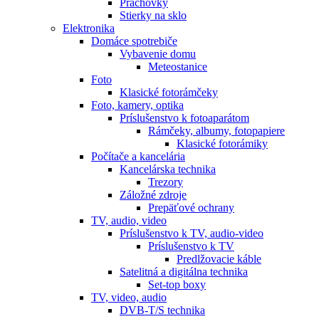
Prachovky
Stierky na sklo
Elektronika
Domáce spotrebiče
Vybavenie domu
Meteostanice
Foto
Klasické fotorámčeky
Foto, kamery, optika
Príslušenstvo k fotoaparátom
Rámčeky, albumy, fotopapiere
Klasické fotorámiky
Počítače a kancelária
Kancelárska technika
Trezory
Záložné zdroje
Prepäťové ochrany
TV, audio, video
Príslušenstvo k TV, audio-video
Príslušenstvo k TV
Predlžovacie káble
Satelitná a digitálna technika
Set-top boxy
TV, video, audio
DVB-T/S technika