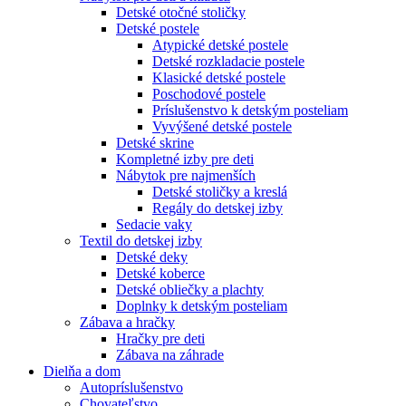
Detské otočné stoličky
Detské postele
Atypické detské postele
Detské rozkladacie postele
Klasické detské postele
Poschodové postele
Príslušenstvo k detským posteliam
Vyvýšené detské postele
Detské skrine
Kompletné izby pre deti
Nábytok pre najmenších
Detské stoličky a kreslá
Regály do detskej izby
Sedacie vaky
Textil do detskej izby
Detské deky
Detské koberce
Detské obliečky a plachty
Doplnky k detským posteliam
Zábava a hračky
Hračky pre deti
Zábava na záhrade
Dielňa a dom
Autopríslušenstvo
Chovateľstvo