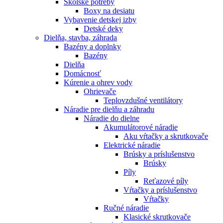
Školské potreby
Boxy na desiatu
Vybavenie detskej izby
Detské deky
Dielňa, stavba, záhrada
Bazény a doplnky
Bazény
Dielňa
Domácnosť
Kúrenie a ohrev vody
Ohrievače
Teplovzdušné ventilátory
Náradie pre dielňu a záhradu
Náradie do dielne
Akumulátorové náradie
Aku vŕtačky a skrutkovače
Elektrické náradie
Brúsky a príslušenstvo
Brúsky
Píly
Reťazové píly
Vŕtačky a príslušenstvo
Vŕtačky
Ručné náradie
Klasické skrutkovače