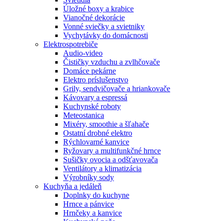
Úložné boxy a krabice
Vianočné dekorácie
Vonné sviečky a svietniky
Vychytávky do domácnosti
Elektrospotrebiče
Audio-video
Čističky vzduchu a zvlhčovače
Domáce pekárne
Elektro príslušenstvo
Grily, sendvičovače a hriankovače
Kávovary a espressá
Kuchynské roboty
Meteostanica
Mixéry, smoothie a šľahače
Ostatní drobné elektro
Rýchlovarné kanvice
Ryžovary a multifunkčné hrnce
Sušičky ovocia a odšťavovača
Ventilátory a klimatizácia
Výrobníky sody
Kuchyňa a jedáleň
Doplnky do kuchyne
Hrnce a pánvice
Hrnčeky a kanvice