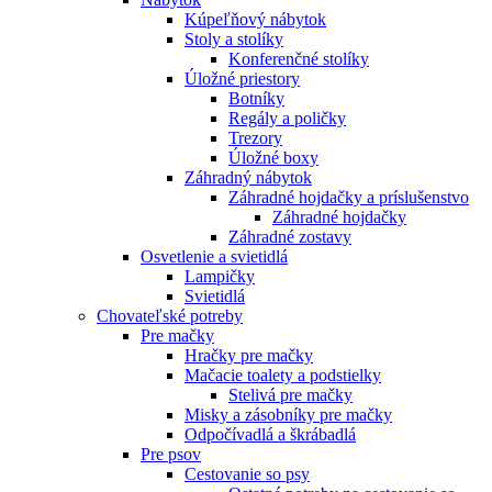
Kúpeľňový nábytok
Stoly a stolíky
Konferenčné stolíky
Úložné priestory
Botníky
Regály a poličky
Trezory
Úložné boxy
Záhradný nábytok
Záhradné hojdačky a príslušenstvo
Záhradné hojdačky
Záhradné zostavy
Osvetlenie a svietidlá
Lampičky
Svietidlá
Chovateľské potreby
Pre mačky
Hračky pre mačky
Mačacie toalety a podstielky
Stelivá pre mačky
Misky a zásobníky pre mačky
Odpočívadlá a škrábadlá
Pre psov
Cestovanie so psy