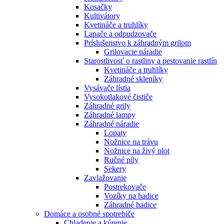
Kosačky
Kultivátory
Kvetináče a truhlíky
Lapače a odpudzovače
Príslušenstvo k záhradným grilom
Grilovacie náradie
Starostlivosť o rastliny a pestovanie rastlín
Kvetináče a truhlíky
Záhradné skleníky
Vysávače lístia
Vysokotlakové čističe
Záhradné grily
Záhradné lampy
Záhradné náradie
Lopaty
Nožnice na trávu
Nožnice na živý plot
Ručné píly
Sekery
Zavlažovanie
Postrekovače
Vozíky na hadice
Záhradné hadice
Domáce a osobné spotrebiče
Chladenie a kúrenie