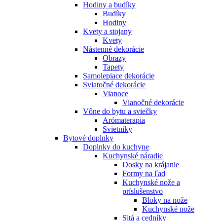
Hodiny a budíky
Budíky
Hodiny
Kvety a stojany
Kvety
Nástenné dekorácie
Obrazy
Tapety
Samolepiace dekorácie
Sviatočné dekorácie
Vianoce
Vianočné dekorácie
Vône do bytu a sviečky
Arómaterapia
Svietniky
Bytové doplnky
Doplnky do kuchyne
Kuchynské náradie
Dosky na krájanie
Formy na ľad
Kuchynské nože a
príslušenstvo
Bloky na nože
Kuchynské nože
Sitá a cedníky