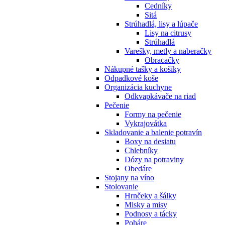
Cedníky
Sitá
Strúhadlá, lisy a lúpače
Lisy na citrusy
Strúhadlá
Varešky, metly a naberačky
Obracačky
Nákupné tašky a košíky
Odpadkové koše
Organizácia kuchyne
Odkvapkávače na riad
Pečenie
Formy na pečenie
Vykrajovátka
Skladovanie a balenie potravín
Boxy na desiatu
Chlebníky
Dózy na potraviny
Obedáre
Stojany na víno
Stolovanie
Hrnčeky a šálky
Misky a misy
Podnosy a tácky
Poháre