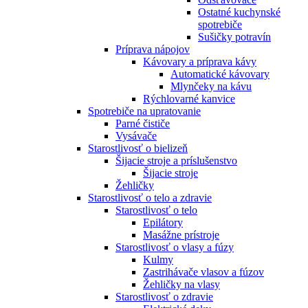
Ostatné kuchynské
spotrebiče
Sušičky potravín
Príprava nápojov
Kávovary a príprava kávy
Automatické kávovary
Mlynčeky na kávu
Rýchlovarné kanvice
Spotrebiče na upratovanie
Parné čističe
Vysávače
Starostlivosť o bielizeň
Šijacie stroje a príslušenstvo
Šijacie stroje
Žehličky
Starostlivosť o telo a zdravie
Starostlivosť o telo
Epilátory
Masážne prístroje
Starostlivosť o vlasy a fúzy
Kulmy
Zastrihávače vlasov a fúzov
Žehličky na vlasy
Starostlivosť o zdravie