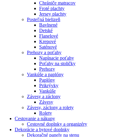
Chrániče matracov
Froté plachty
Jersey plachty
Posteľná bielizeň
Bavlnené
Detské
Flanelové
Krepové
Saténové
Prehozy a poťahy
Napínacie poťahy
Poťahy na stoličky
Prehozy
Vankúše a paplóny
Paplóny
Prikrývky
Vankúše
Závesy a záclony
Závesy
Závesy, záclony a rolety
Rolety
Cestovanie a nákupy
Cestovné doplnky a organizéry
Dekorácie a bytové doplnky
Dekoračné panely na stenu