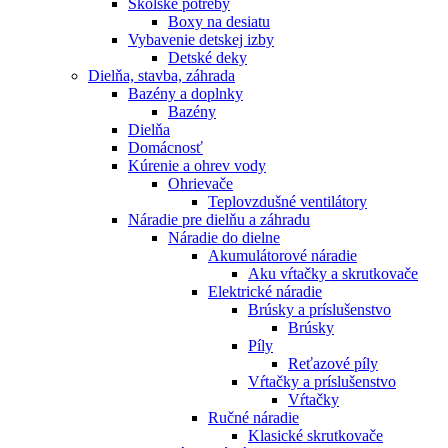
Školské potreby
Boxy na desiatu
Vybavenie detskej izby
Detské deky
Dielňa, stavba, záhrada
Bazény a doplnky
Bazény
Dielňa
Domácnosť
Kúrenie a ohrev vody
Ohrievače
Teplovzdušné ventilátory
Náradie pre dielňu a záhradu
Náradie do dielne
Akumulátorové náradie
Aku vŕtačky a skrutkovače
Elektrické náradie
Brúsky a príslušenstvo
Brúsky
Píly
Reťazové píly
Vŕtačky a príslušenstvo
Vŕtačky
Ručné náradie
Klasické skrutkovače