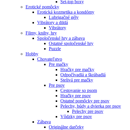
Set-top boxy
Erotické pomôcky
Erotická kozmetika a kondómy
Lubrigačné gély
Vibrátory a dildá
Vibrátory
Filmy, knihy, hry
Spoločenské hry a zábava
Ostatné spoločenské hry
Puzzle
Hobby
Chovateľstvo
Pre mačky
Hračky pre mačky
Odpočívadlá a škrábadlá
Stelivá pre mačky
Pre psov
Cestovanie so psom
Hračky pre psov
Ostatné pomôcky pre psov
Pelechy, búdy a dvierka pre psov
Pelechy pre psov
Vôdzky pre psov
Zábava
Originálne darčeky