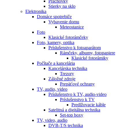
Prachovky
Stierky na sklo
Elektronika
Domáce spotrebiče
Vybavenie domu
Meteostanice
Foto
Klasické fotorámčeky
Foto, kamery, optika
Príslušenstvo k fotoaparátom
Rámčeky, albumy, fotopapiere
Klasické fotorámiky
Počítače a kancelária
Kancelárska technika
Trezory
Záložné zdroje
Prepäťové ochrany
TV, audio, video
Príslušenstvo k TV, audio-video
Príslušenstvo k TV
Predlžovacie káble
Satelitná a digitálna technika
Set-top boxy
TV, video, audio
DVB-T/S technika