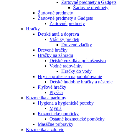
Žartovné predmety a Gadgets
Žartovné predmety
Žartovné predmety
Žartovné predmety a Gadgets
Žartovné predmety
Hračky
Detské autá a doprava
Vláčiky pre deti
Drevené vláčiky
Drevené hračky
Hračky na záhradu
Detské vozidlá a príslušenstvo
Vodné radovánky
Hračky do vody
Hry na profesie a napodobňovanie
Detské hudobné hračky a nástroje
Plyšové hračky
Plyšáci
Kozmetika a parfumy
Hygiena a hygienické potreby
Mydlá
Kozmetické pomôcky
Ostatné kozmetické pomôcky
Masážne prípravky
Kozmetika a zdravie