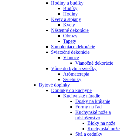
Hodiny a budíky
Budíky
Hodiny
Kvety a stojany
Kvety
Nástenné dekorácie
Obrazy
Tapety
Samolepiace dekorácie
Sviatočné dekorácie
Vianoce
Vianočné dekorácie
Vône do bytu a sviečky
Arómaterapia
Svietniky
Bytové doplnky
Doplnky do kuchyne
Kuchynské náradie
Dosky na krájanie
Formy na ľad
Kuchynské nože a
príslušenstvo
Bloky na nože
Kuchynské nože
Sitá a cedníky