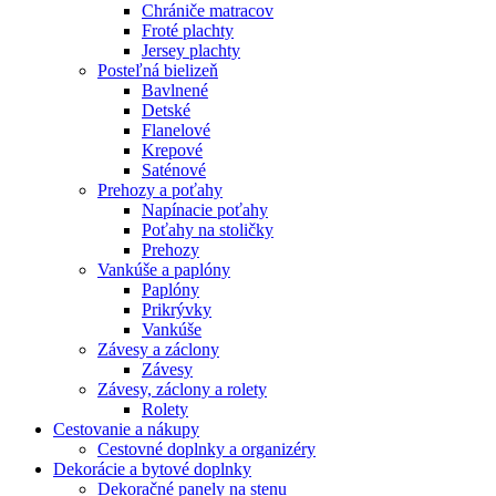
Chrániče matracov
Froté plachty
Jersey plachty
Posteľná bielizeň
Bavlnené
Detské
Flanelové
Krepové
Saténové
Prehozy a poťahy
Napínacie poťahy
Poťahy na stoličky
Prehozy
Vankúše a paplóny
Paplóny
Prikrývky
Vankúše
Závesy a záclony
Závesy
Závesy, záclony a rolety
Rolety
Cestovanie a nákupy
Cestovné doplnky a organizéry
Dekorácie a bytové doplnky
Dekoračné panely na stenu