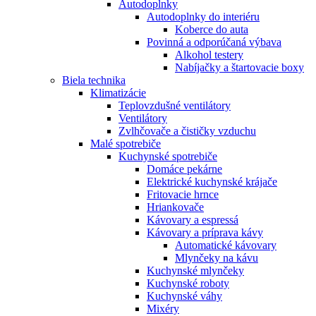
Autodoplnky
Autodoplnky do interiéru
Koberce do auta
Povinná a odporúčaná výbava
Alkohol testery
Nabíjačky a štartovacie boxy
Biela technika
Klimatizácie
Teplovzdušné ventilátory
Ventilátory
Zvlhčovače a čističky vzduchu
Malé spotrebiče
Kuchynské spotrebiče
Domáce pekárne
Elektrické kuchynské krájače
Fritovacie hrnce
Hriankovače
Kávovary a espressá
Kávovary a príprava kávy
Automatické kávovary
Mlynčeky na kávu
Kuchynské mlynčeky
Kuchynské roboty
Kuchynské váhy
Mixéry