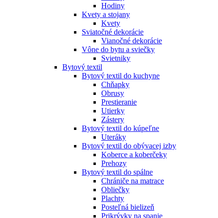
Hodiny
Kvety a stojany
Kvety
Sviatočné dekorácie
Vianočné dekorácie
Vône do bytu a sviečky
Svietniky
Bytový textil
Bytový textil do kuchyne
Chňapky
Obrusy
Prestieranie
Utierky
Zástery
Bytový textil do kúpeľne
Uteráky
Bytový textil do obývacej izby
Koberce a koberčeky
Prehozy
Bytový textil do spálne
Chrániče na matrace
Obliečky
Plachty
Posteľná bielizeň
Prikrývky na spanie