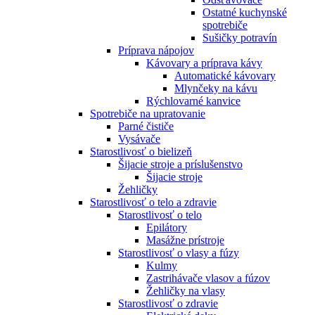
Ostatné kuchynské
spotrebiče
Sušičky potravín
Príprava nápojov
Kávovary a príprava kávy
Automatické kávovary
Mlynčeky na kávu
Rýchlovarné kanvice
Spotrebiče na upratovanie
Parné čističe
Vysávače
Starostlivosť o bielizeň
Šijacie stroje a príslušenstvo
Šijacie stroje
Žehličky
Starostlivosť o telo a zdravie
Starostlivosť o telo
Epilátory
Masážne prístroje
Starostlivosť o vlasy a fúzy
Kulmy
Zastrihávače vlasov a fúzov
Žehličky na vlasy
Starostlivosť o zdravie