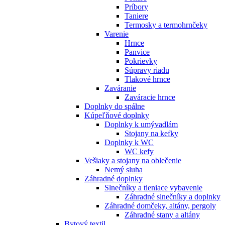
Príbory
Taniere
Termosky a termohrnčeky
Varenie
Hrnce
Panvice
Pokrievky
Súpravy riadu
Tlakové hrnce
Zaváranie
Zaváracie hrnce
Doplnky do spálne
Kúpeľňové doplnky
Doplnky k umývadlám
Stojany na kefky
Doplnky k WC
WC kefy
Vešiaky a stojany na oblečenie
Nemý sluha
Záhradné doplnky
Slnečníky a tieniace vybavenie
Záhradné slnečníky a doplnky
Záhradné domčeky, altány, pergoly
Záhradné stany a altány
Bytový textil