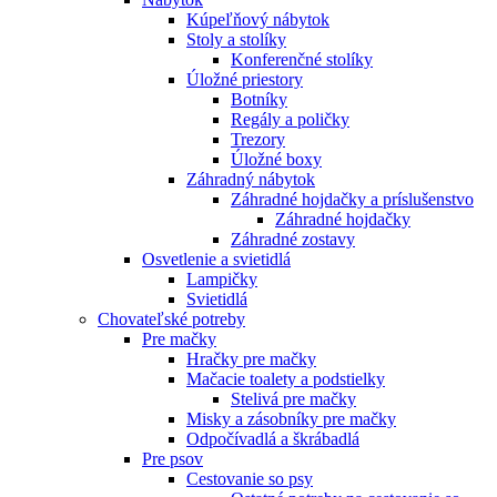
Kúpeľňový nábytok
Stoly a stolíky
Konferenčné stolíky
Úložné priestory
Botníky
Regály a poličky
Trezory
Úložné boxy
Záhradný nábytok
Záhradné hojdačky a príslušenstvo
Záhradné hojdačky
Záhradné zostavy
Osvetlenie a svietidlá
Lampičky
Svietidlá
Chovateľské potreby
Pre mačky
Hračky pre mačky
Mačacie toalety a podstielky
Stelivá pre mačky
Misky a zásobníky pre mačky
Odpočívadlá a škrábadlá
Pre psov
Cestovanie so psy