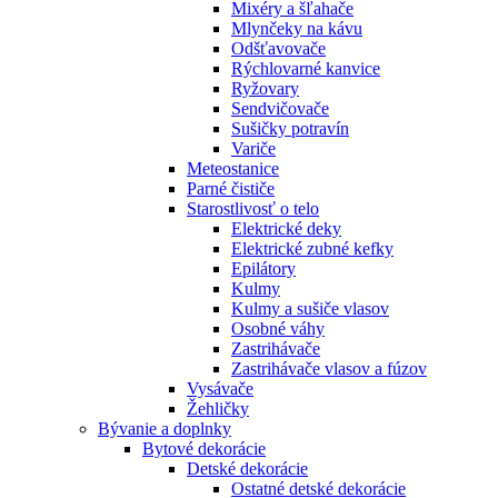
Mixéry a šľahače
Mlynčeky na kávu
Odšťavovače
Rýchlovarné kanvice
Ryžovary
Sendvičovače
Sušičky potravín
Variče
Meteostanice
Parné čističe
Starostlivosť o telo
Elektrické deky
Elektrické zubné kefky
Epilátory
Kulmy
Kulmy a sušiče vlasov
Osobné váhy
Zastrihávače
Zastrihávače vlasov a fúzov
Vysávače
Žehličky
Bývanie a doplnky
Bytové dekorácie
Detské dekorácie
Ostatné detské dekorácie