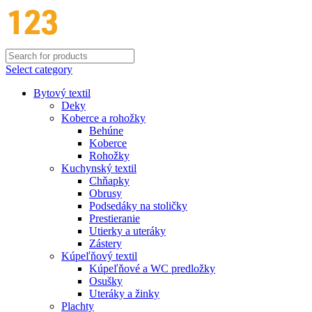
Select category
Bytový textil
Deky
Koberce a rohožky
Behúne
Koberce
Rohožky
Kuchynský textil
Chňapky
Obrusy
Podsedáky na stoličky
Prestieranie
Utierky a uteráky
Zástery
Kúpeľňový textil
Kúpeľňové a WC predložky
Osušky
Uteráky a žinky
Plachty