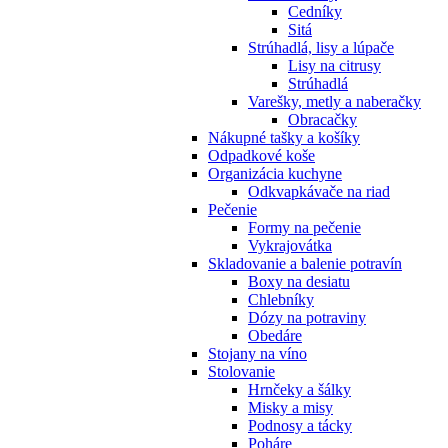
Cedníky
Sitá
Strúhadlá, lisy a lúpače
Lisy na citrusy
Strúhadlá
Varešky, metly a naberačky
Obracačky
Nákupné tašky a košíky
Odpadkové koše
Organizácia kuchyne
Odkvapkávače na riad
Pečenie
Formy na pečenie
Vykrajovátka
Skladovanie a balenie potravín
Boxy na desiatu
Chlebníky
Dózy na potraviny
Obedáre
Stojany na víno
Stolovanie
Hrnčeky a šálky
Misky a misy
Podnosy a tácky
Poháre