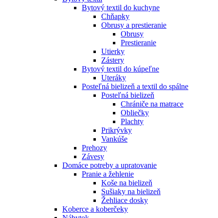
Bytový textil do kuchyne
Chňapky
Obrusy a prestieranie
Obrusy
Prestieranie
Utierky
Zástery
Bytový textil do kúpeľne
Uteráky
Posteľná bielizeň a textil do spálne
Posteľná bielizeň
Chrániče na matrace
Obliečky
Plachty
Prikrývky
Vankúše
Prehozy
Závesy
Domáce potreby a upratovanie
Pranie a žehlenie
Koše na bielizeň
Sušiaky na bielizeň
Žehliace dosky
Koberce a koberčeky
Nábytok