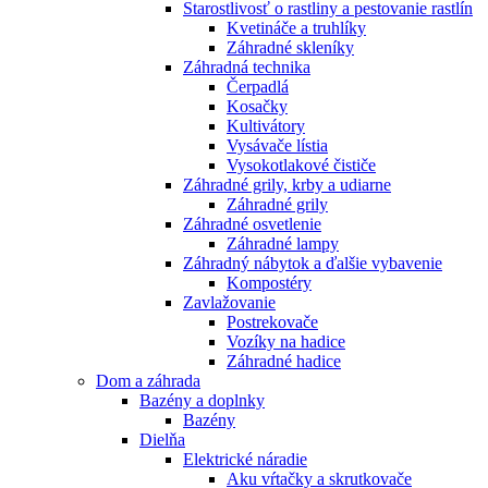
Starostlivosť o rastliny a pestovanie rastlín
Kvetináče a truhlíky
Záhradné skleníky
Záhradná technika
Čerpadlá
Kosačky
Kultivátory
Vysávače lístia
Vysokotlakové čističe
Záhradné grily, krby a udiarne
Záhradné grily
Záhradné osvetlenie
Záhradné lampy
Záhradný nábytok a ďalšie vybavenie
Kompostéry
Zavlažovanie
Postrekovače
Vozíky na hadice
Záhradné hadice
Dom a záhrada
Bazény a doplnky
Bazény
Dielňa
Elektrické náradie
Aku vŕtačky a skrutkovače