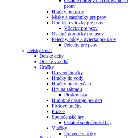
Ostatné potreby na cestovanie so
psom
Hračky pre psov
Misky a zásobníky pre psov
Obojky a vôdzky pre psov
Vôdzky pre psov
Ostatné pomôcky pre psov
Pelechy, búdy a dvierka pre psov
Pelechy pre psov
Detský tovar
Detské deky
Detské vozidlá
Hračky
Drevené hračky
Hračky do vody
Hračky pre dievčatá
Hry na záhradu
Pieskoviská
Hudobné nástroje pre deti
Plyšové hračky
Puzzle
Spoločenské hry
Ostatné spoločenské hry
Vláčiky
Drevené vláčiky