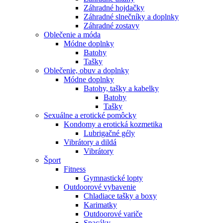
Záhradné hojdačky
Záhradné slnečníky a doplnky
Záhradné zostavy
Oblečenie a móda
Módne doplnky
Batohy
Tašky
Oblečenie, obuv a doplnky
Módne doplnky
Batohy, tašky a kabelky
Batohy
Tašky
Sexuálne a erotické pomôcky
Kondomy a erotická kozmetika
Lubrigačné gély
Vibrátory a dildá
Vibrátory
Šport
Fitness
Gymnastické lopty
Outdoorové vybavenie
Chladiace tašky a boxy
Karimatky
Outdoorové variče
Spacáky