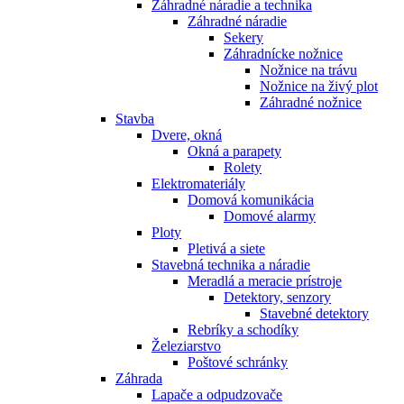
Záhradné náradie a technika
Záhradné náradie
Sekery
Záhradnícke nožnice
Nožnice na trávu
Nožnice na živý plot
Záhradné nožnice
Stavba
Dvere, okná
Okná a parapety
Rolety
Elektromateriály
Domová komunikácia
Domové alarmy
Ploty
Pletivá a siete
Stavebná technika a náradie
Meradlá a meracie prístroje
Detektory, senzory
Stavebné detektory
Rebríky a schodíky
Železiarstvo
Poštové schránky
Záhrada
Lapače a odpudzovače