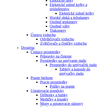
Elektrické deky
Elektrické zubné kefky a
príslušenstvo
Elektrické zubné kefky
Horské slnká a infralampy
Osobné teplomery
Osobné váhy
Tlakomery
Úprava vzduchu
Odvlhčovače vzduchu
Zvlhčovače a čističky vzduchu
Drogéria
Čistiace prostriedky
Prípravky na čistenie
Prostriedky na umývanie riadu
Prostriedky do umývaček riadu
Tablety a kapsule do
umývačky riadu
Pranie bielizne
Pracie prostriedky
Prášky na pranie
Upratovacie pomôcky
Drôtenky a hubky
Metličky a lopatky
Mopy a upratovacie súpravy