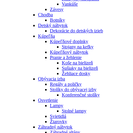
Vankúše
Závesy
Chodba
Botníky
Detský nábytok
Dekorácie do detských izieb
Kúpeľňa
Kúpeľňové doplnky
Stojany na kefky
Kúpeľňový nábytok
Pranie a žehlenie
Koše na bielizeň
Sušiaky na bielizeň
Žehliace dosky
Obývacia izba
Regály a poličky
Stolíky do obývacej izby
Konferenčné stolíky
Osvetlenie
Lampy
Stolné lampy
Svietidlá
Žiarovky
Záhradný nábytok
Záhradné altány