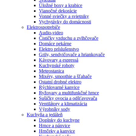
Úložné boxy a krabice
Vianočné dekorácie
Vonné sviečky a svietniky
Vychytávky do domácnosti
Elektrospotrebiče
Audio-video
Čističky vzduchu a zvlhčovače
Domáce pekárne
Elektro príslušenstvo
Grily, sendvičovače a hriankovače
Kávovary a espressá
Kuchynské roboty
Meteostanica
Mixéry, smoothie a šľahače
Ostatní drobné elektro
Rýchlovarné kanvice
Ryžovary a multifunkčné hrnce
Sušičky ovocia a odšťavovača
Ventilátory a klimatizácia
Výrobníky sody
Kuchyňa a jedáleň
Doplnky do kuchyne
Hrnce a pánvice
Hrnčeky a kanvice