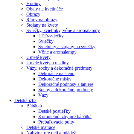
Hodiny
Obaly na kvetináče
Obrazy
Rámy na obrazy
Stojany na kvety
Sviečky, svietniky, vône a aromalampy
LED-sviečky
Sviečky
Svietniky a stojany na sviečky
Vône a aromalampy
Umelé kvety
Umelé kvety a rastliny
Vázy, sochy a dekoračné predmety
Dekorácie na stenu
Dekoračné misky
Dekoračné podnosy a taniere
Sochy a dekoračné predmety
Vázy
Detská izba
Bábätká
Detské postieľky
Kompletné izby pre bábätká
Prebaľovacie pulty
Detské matrace
Nábytok pre deti a mládež