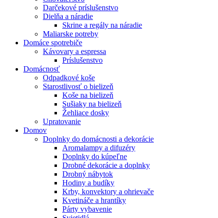
Darčekové príslušenstvo
Dielňa a náradie
Skrine a regály na náradie
Maliarske potreby
Domáce spotrebiče
Kávovary a espressa
Príslušenstvo
Domácnosť
Odpadkové koše
Starostlivosť o bielizeň
Koše na bielizeň
Sušiaky na bielizeň
Žehliace dosky
Upratovanie
Domov
Doplnky do domácnosti a dekorácie
Aromalampy a difuzéry
Doplnky do kúpeľne
Drobné dekorácie a doplnky
Drobný nábytok
Hodiny a budíky
Krby, konvektory a ohrievače
Kvetináče a hrantíky
Párty vybavenie
Svietidlá