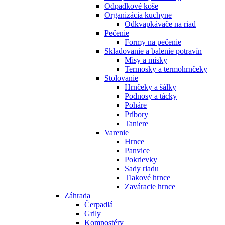
Odpadkové koše
Organizácia kuchyne
Odkvapkávače na riad
Pečenie
Formy na pečenie
Skladovanie a balenie potravín
Misy a misky
Termosky a termohrnčeky
Stolovanie
Hrnčeky a šálky
Podnosy a tácky
Poháre
Príbory
Taniere
Varenie
Hrnce
Panvice
Pokrievky
Sady riadu
Tlakové hrnce
Zaváracie hrnce
Záhrada
Čerpadlá
Grily
Kompostéry