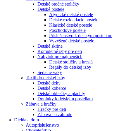
Detské otočné stoličky
Detské postele
Atypické detské postele
Detské rozkladacie postele
Klasické detské postele
Poschodové postele
Príslušenstvo k detským posteliam
Vyvýšené detské postele
Detské skrine
Kompletné izby pre deti
Nábytok pre najmenších
Detské stoličky a kreslá
Regály do detskej izby
Sedacie vaky
Textil do detskej izby
Detské deky
Detské koberce
Detské obliečky a plachty
Doplnky k detským posteliam
Zábava a hračky
Hračky pre deti
Zábava na záhrade
Dielňa a dom
Autopríslušenstvo
Chovateľstvo