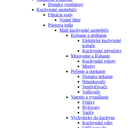
Domáce ventilátory
Kuchynské spotrebiče
Filtrácia vody
Vodné filtre
Príprava jedla
Malé kuchynské spotrebiče
Krájanie a strúhanie
Elektrické kuchynské
krájače
Kuchynské mlynčeky
Mixovanie a šľahanie
Kuchynské roboty
Mixéry
Pečenie a opekanie
Domáce pekárne
Hriankovače
Sendvičovače
Vaflovače
Varenie a vyprážanie
Fritézy
Ryžovary
Variče
Vychytávky do kuchyne
Kuchynské váhy
Odšťavovače