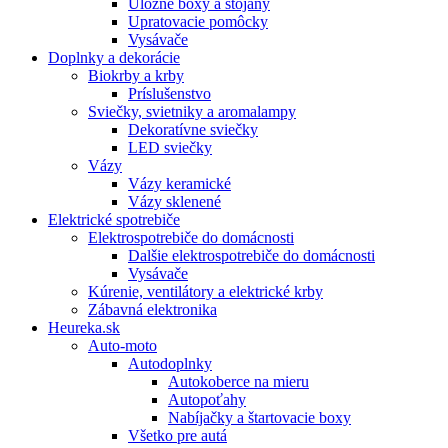
Úložné boxy a stojany
Upratovacie pomôcky
Vysávače
Doplnky a dekorácie
Biokrby a krby
Príslušenstvo
Sviečky, svietniky a aromalampy
Dekoratívne sviečky
LED sviečky
Vázy
Vázy keramické
Vázy sklenené
Elektrické spotrebiče
Elektrospotrebiče do domácnosti
Dalšie elektrospotrebiče do domácnosti
Vysávače
Kúrenie, ventilátory a elektrické krby
Zábavná elektronika
Heureka.sk
Auto-moto
Autodoplnky
Autokoberce na mieru
Autopoťahy
Nabíjačky a štartovacie boxy
Všetko pre autá