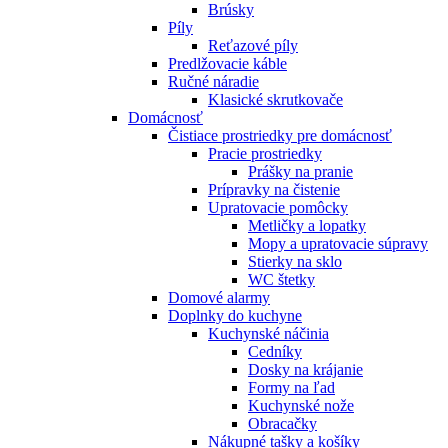
Brúsky
Píly
Reťazové píly
Predlžovacie káble
Ručné náradie
Klasické skrutkovače
Domácnosť
Čistiace prostriedky pre domácnosť
Pracie prostriedky
Prášky na pranie
Prípravky na čistenie
Upratovacie pomôcky
Metličky a lopatky
Mopy a upratovacie súpravy
Stierky na sklo
WC štetky
Domové alarmy
Doplnky do kuchyne
Kuchynské náčinia
Cedníky
Dosky na krájanie
Formy na ľad
Kuchynské nože
Obracačky
Nákupné tašky a košíky