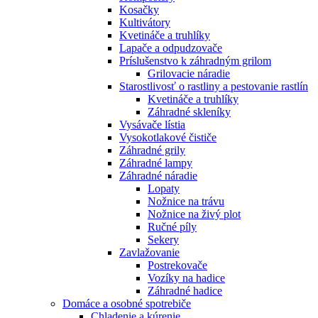
Kosačky
Kultivátory
Kvetináče a truhlíky
Lapače a odpudzovače
Príslušenstvo k záhradným grilom
Grilovacie náradie
Starostlivosť o rastliny a pestovanie rastlín
Kvetináče a truhlíky
Záhradné skleníky
Vysávače lístia
Vysokotlakové čističe
Záhradné grily
Záhradné lampy
Záhradné náradie
Lopaty
Nožnice na trávu
Nožnice na živý plot
Ručné píly
Sekery
Zavlažovanie
Postrekovače
Vozíky na hadice
Záhradné hadice
Domáce a osobné spotrebiče
Chladenie a kúrenie