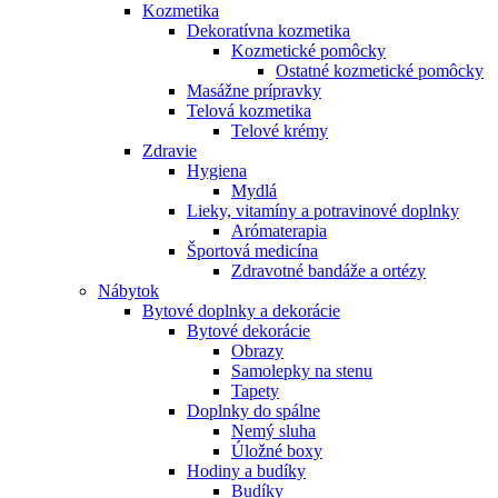
Kozmetika
Dekoratívna kozmetika
Kozmetické pomôcky
Ostatné kozmetické pomôcky
Masážne prípravky
Telová kozmetika
Telové krémy
Zdravie
Hygiena
Mydlá
Lieky, vitamíny a potravinové doplnky
Arómaterapia
Športová medicína
Zdravotné bandáže a ortézy
Nábytok
Bytové doplnky a dekorácie
Bytové dekorácie
Obrazy
Samolepky na stenu
Tapety
Doplnky do spálne
Nemý sluha
Úložné boxy
Hodiny a budíky
Budíky