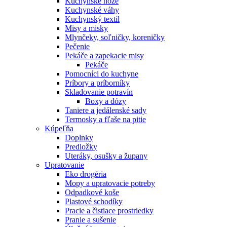
Kuchynské nože
Kuchynské váhy
Kuchynský textil
Misy a misky
Mlynčeky, soľničky, koreničky
Pečenie
Pekáče a zapekacie misy
Pekáče
Pomocníci do kuchyne
Príbory a príborníky
Skladovanie potravín
Boxy a dózy
Taniere a jedálenské sady
Termosky a fľaše na pitie
Kúpeľňa
Doplnky
Predložky
Uteráky, osušky a župany
Upratovanie
Eko drogéria
Mopy a upratovacie potreby
Odpadkové koše
Plastové schodíky
Pracie a čistiace prostriedky
Pranie a sušenie