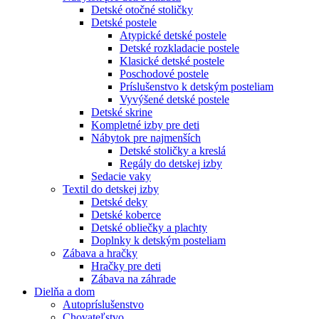
Detské otočné stoličky
Detské postele
Atypické detské postele
Detské rozkladacie postele
Klasické detské postele
Poschodové postele
Príslušenstvo k detským posteliam
Vyvýšené detské postele
Detské skrine
Kompletné izby pre deti
Nábytok pre najmenších
Detské stoličky a kreslá
Regály do detskej izby
Sedacie vaky
Textil do detskej izby
Detské deky
Detské koberce
Detské obliečky a plachty
Doplnky k detským posteliam
Zábava a hračky
Hračky pre deti
Zábava na záhrade
Dielňa a dom
Autopríslušenstvo
Chovateľstvo