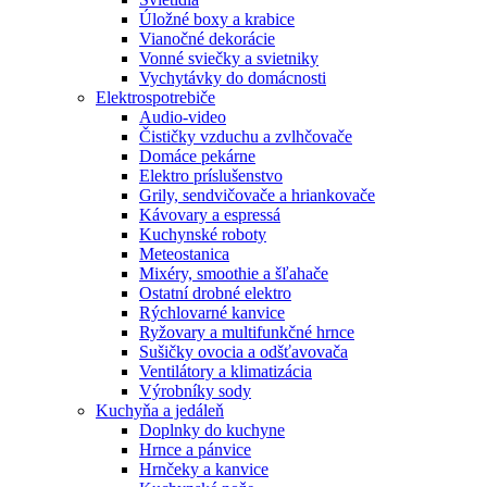
Úložné boxy a krabice
Vianočné dekorácie
Vonné sviečky a svietniky
Vychytávky do domácnosti
Elektrospotrebiče
Audio-video
Čističky vzduchu a zvlhčovače
Domáce pekárne
Elektro príslušenstvo
Grily, sendvičovače a hriankovače
Kávovary a espressá
Kuchynské roboty
Meteostanica
Mixéry, smoothie a šľahače
Ostatní drobné elektro
Rýchlovarné kanvice
Ryžovary a multifunkčné hrnce
Sušičky ovocia a odšťavovača
Ventilátory a klimatizácia
Výrobníky sody
Kuchyňa a jedáleň
Doplnky do kuchyne
Hrnce a pánvice
Hrnčeky a kanvice