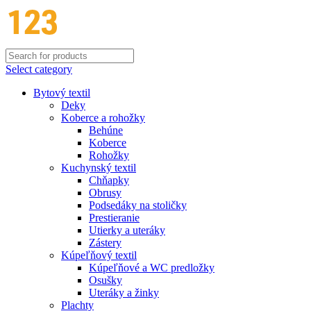
Select category
Bytový textil
Deky
Koberce a rohožky
Behúne
Koberce
Rohožky
Kuchynský textil
Chňapky
Obrusy
Podsedáky na stoličky
Prestieranie
Utierky a uteráky
Zástery
Kúpeľňový textil
Kúpeľňové a WC predložky
Osušky
Uteráky a žinky
Plachty