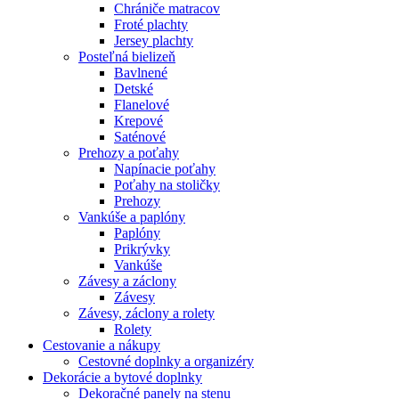
Chrániče matracov
Froté plachty
Jersey plachty
Posteľná bielizeň
Bavlnené
Detské
Flanelové
Krepové
Saténové
Prehozy a poťahy
Napínacie poťahy
Poťahy na stoličky
Prehozy
Vankúše a paplóny
Paplóny
Prikrývky
Vankúše
Závesy a záclony
Závesy
Závesy, záclony a rolety
Rolety
Cestovanie a nákupy
Cestovné doplnky a organizéry
Dekorácie a bytové doplnky
Dekoračné panely na stenu