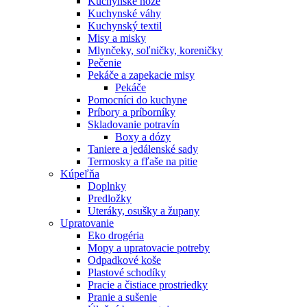
Kuchynské nože
Kuchynské váhy
Kuchynský textil
Misy a misky
Mlynčeky, soľničky, koreničky
Pečenie
Pekáče a zapekacie misy
Pekáče
Pomocníci do kuchyne
Príbory a príborníky
Skladovanie potravín
Boxy a dózy
Taniere a jedálenské sady
Termosky a fľaše na pitie
Kúpeľňa
Doplnky
Predložky
Uteráky, osušky a župany
Upratovanie
Eko drogéria
Mopy a upratovacie potreby
Odpadkové koše
Plastové schodíky
Pracie a čistiace prostriedky
Pranie a sušenie