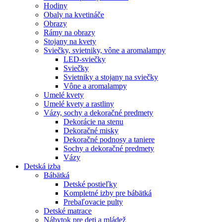
Hodiny
Obaly na kvetináče
Obrazy
Rámy na obrazy
Stojany na kvety
Sviečky, svietniky, vône a aromalampy
LED-sviečky
Sviečky
Svietniky a stojany na sviečky
Vône a aromalampy
Umelé kvety
Umelé kvety a rastliny
Vázy, sochy a dekoračné predmety
Dekorácie na stenu
Dekoračné misky
Dekoračné podnosy a taniere
Sochy a dekoračné predmety
Vázy
Detská izba
Bábätká
Detské postieľky
Kompletné izby pre bábätká
Prebaľovacie pulty
Detské matrace
Nábytok pre deti a mládež