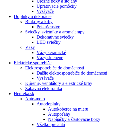
Úložné boxy a stojany
Upratovacie pomôcky
Vysávače
Doplnky a dekorácie
Biokrby a krby
Príslušenstvo
Sviečky, svietniky a aromalampy
Dekoratívne sviečky
LED sviečky
Vázy
Vázy keramické
Vázy sklenené
Elektrické spotrebiče
Elektrospotrebiče do domácnosti
Dalšie elektrospotrebiče do domácnosti
Vysávače
Kúrenie, ventilátory a elektrické krby
Zábavná elektronika
Heureka.sk
Auto-moto
Autodoplnky
Autokoberce na mieru
Autopoťahy
Nabíjačky a štartovacie boxy
Všetko pre autá