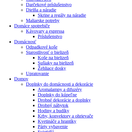
Darčekové príslušenstvo
Dielňa a náradie
Skrine a regály na náradie
Maliarske potreby
Domáce spotrebiče
Kávovary a espressa
Príslušenstvo
Domácnosť
Odpadkové koše
Starostlivosť o bielizeň
Koše na bielizeň
Sušiaky na bielizeň
Žehliace dosky
Upratovanie
Domov
Doplnky do domácnosti a dekorácie
Aromalampy a difuzéry
Doplnky do kúpeľne
Drobné dekorácie a doplnky
Drobný nábytok
Hodiny a budíky
Krby, konvektory a ohrievače
Kvetináče a hrantíky
Párty vybavenie
Svietidlá