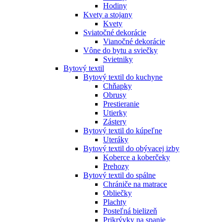
Hodiny
Kvety a stojany
Kvety
Sviatočné dekorácie
Vianočné dekorácie
Vône do bytu a sviečky
Svietniky
Bytový textil
Bytový textil do kuchyne
Chňapky
Obrusy
Prestieranie
Utierky
Zástery
Bytový textil do kúpeľne
Uteráky
Bytový textil do obývacej izby
Koberce a koberčeky
Prehozy
Bytový textil do spálne
Chrániče na matrace
Obliečky
Plachty
Posteľná bielizeň
Prikrývky na spanie