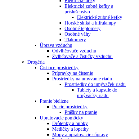
Elektrické deky
Elektrické zubné kefky a
príslušenstvo
Elektrické zubné kefky
Horské slnká a infralampy
Osobné teplomery
Osobné váhy
Tlakomery
Úprava vzduchu
Odvlhčovače vzduchu
Zvlhčovače a čističky vzduchu
Drogéria
Čistiace prostriedky
Prípravky na čistenie
Prostriedky na umývanie riadu
Prostriedky do umývaček riadu
Tablety a kapsule do
umývačky riadu
Pranie bielizne
Pracie prostriedky
Prášky na pranie
Upratovacie pomôcky
Drôtenky a hubky
Metličky a lopatky
Mopy a upratovacie súpravy