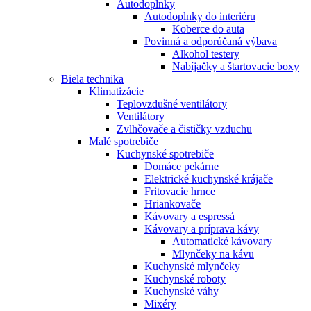
Autodoplnky
Autodoplnky do interiéru
Koberce do auta
Povinná a odporúčaná výbava
Alkohol testery
Nabíjačky a štartovacie boxy
Biela technika
Klimatizácie
Teplovzdušné ventilátory
Ventilátory
Zvlhčovače a čističky vzduchu
Malé spotrebiče
Kuchynské spotrebiče
Domáce pekárne
Elektrické kuchynské krájače
Fritovacie hrnce
Hriankovače
Kávovary a espressá
Kávovary a príprava kávy
Automatické kávovary
Mlynčeky na kávu
Kuchynské mlynčeky
Kuchynské roboty
Kuchynské váhy
Mixéry