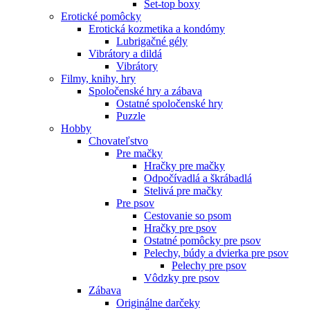
Set-top boxy
Erotické pomôcky
Erotická kozmetika a kondómy
Lubrigačné gély
Vibrátory a dildá
Vibrátory
Filmy, knihy, hry
Spoločenské hry a zábava
Ostatné spoločenské hry
Puzzle
Hobby
Chovateľstvo
Pre mačky
Hračky pre mačky
Odpočívadlá a škrábadlá
Stelivá pre mačky
Pre psov
Cestovanie so psom
Hračky pre psov
Ostatné pomôcky pre psov
Pelechy, búdy a dvierka pre psov
Pelechy pre psov
Vôdzky pre psov
Zábava
Originálne darčeky