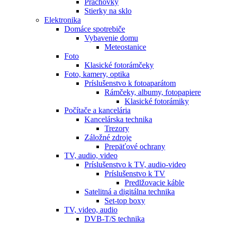
Prachovky
Stierky na sklo
Elektronika
Domáce spotrebiče
Vybavenie domu
Meteostanice
Foto
Klasické fotorámčeky
Foto, kamery, optika
Príslušenstvo k fotoaparátom
Rámčeky, albumy, fotopapiere
Klasické fotorámiky
Počítače a kancelária
Kancelárska technika
Trezory
Záložné zdroje
Prepäťové ochrany
TV, audio, video
Príslušenstvo k TV, audio-video
Príslušenstvo k TV
Predlžovacie káble
Satelitná a digitálna technika
Set-top boxy
TV, video, audio
DVB-T/S technika