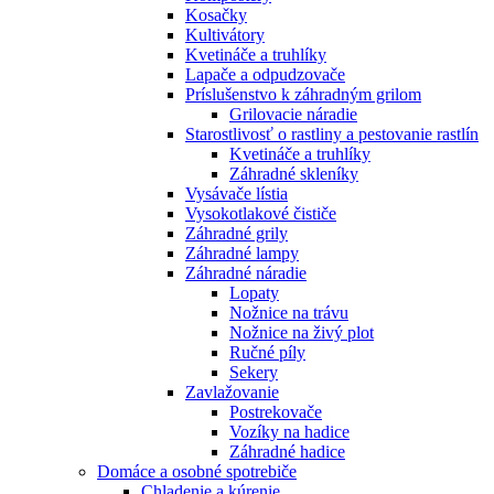
Kosačky
Kultivátory
Kvetináče a truhlíky
Lapače a odpudzovače
Príslušenstvo k záhradným grilom
Grilovacie náradie
Starostlivosť o rastliny a pestovanie rastlín
Kvetináče a truhlíky
Záhradné skleníky
Vysávače lístia
Vysokotlakové čističe
Záhradné grily
Záhradné lampy
Záhradné náradie
Lopaty
Nožnice na trávu
Nožnice na živý plot
Ručné píly
Sekery
Zavlažovanie
Postrekovače
Vozíky na hadice
Záhradné hadice
Domáce a osobné spotrebiče
Chladenie a kúrenie