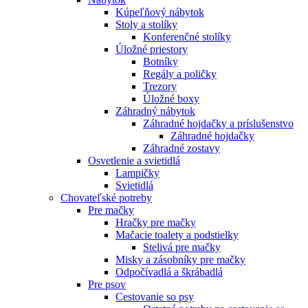
Kúpeľňový nábytok
Stoly a stolíky
Konferenčné stolíky
Úložné priestory
Botníky
Regály a poličky
Trezory
Úložné boxy
Záhradný nábytok
Záhradné hojdačky a príslušenstvo
Záhradné hojdačky
Záhradné zostavy
Osvetlenie a svietidlá
Lampičky
Svietidlá
Chovateľské potreby
Pre mačky
Hračky pre mačky
Mačacie toalety a podstielky
Stelivá pre mačky
Misky a zásobníky pre mačky
Odpočívadlá a škrábadlá
Pre psov
Cestovanie so psy