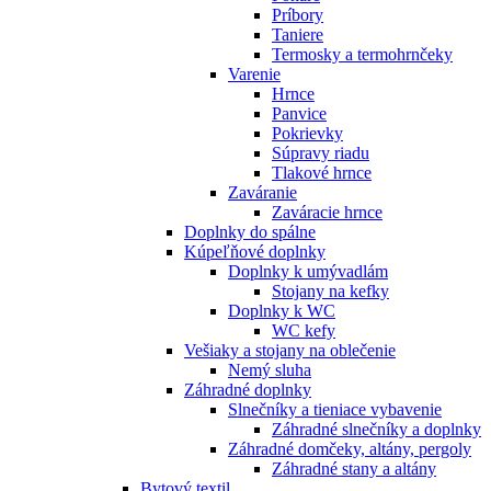
Príbory
Taniere
Termosky a termohrnčeky
Varenie
Hrnce
Panvice
Pokrievky
Súpravy riadu
Tlakové hrnce
Zaváranie
Zaváracie hrnce
Doplnky do spálne
Kúpeľňové doplnky
Doplnky k umývadlám
Stojany na kefky
Doplnky k WC
WC kefy
Vešiaky a stojany na oblečenie
Nemý sluha
Záhradné doplnky
Slnečníky a tieniace vybavenie
Záhradné slnečníky a doplnky
Záhradné domčeky, altány, pergoly
Záhradné stany a altány
Bytový textil