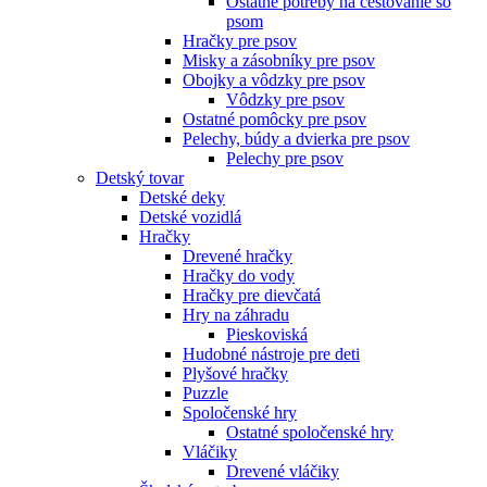
Ostatné potreby na cestovanie so
psom
Hračky pre psov
Misky a zásobníky pre psov
Obojky a vôdzky pre psov
Vôdzky pre psov
Ostatné pomôcky pre psov
Pelechy, búdy a dvierka pre psov
Pelechy pre psov
Detský tovar
Detské deky
Detské vozidlá
Hračky
Drevené hračky
Hračky do vody
Hračky pre dievčatá
Hry na záhradu
Pieskoviská
Hudobné nástroje pre deti
Plyšové hračky
Puzzle
Spoločenské hry
Ostatné spoločenské hry
Vláčiky
Drevené vláčiky