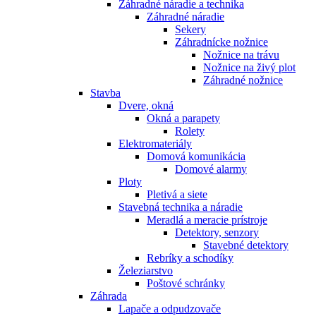
Záhradné náradie a technika
Záhradné náradie
Sekery
Záhradnícke nožnice
Nožnice na trávu
Nožnice na živý plot
Záhradné nožnice
Stavba
Dvere, okná
Okná a parapety
Rolety
Elektromateriály
Domová komunikácia
Domové alarmy
Ploty
Pletivá a siete
Stavebná technika a náradie
Meradlá a meracie prístroje
Detektory, senzory
Stavebné detektory
Rebríky a schodíky
Železiarstvo
Poštové schránky
Záhrada
Lapače a odpudzovače