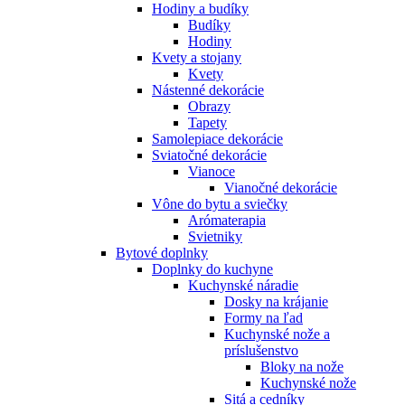
Hodiny a budíky
Budíky
Hodiny
Kvety a stojany
Kvety
Nástenné dekorácie
Obrazy
Tapety
Samolepiace dekorácie
Sviatočné dekorácie
Vianoce
Vianočné dekorácie
Vône do bytu a sviečky
Arómaterapia
Svietniky
Bytové doplnky
Doplnky do kuchyne
Kuchynské náradie
Dosky na krájanie
Formy na ľad
Kuchynské nože a
príslušenstvo
Bloky na nože
Kuchynské nože
Sitá a cedníky