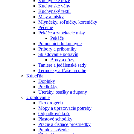
Kuchynské nože
Kuchynské váhy
Kuchynský textil
Misy a misky
Mlynčeky, soľničky, koreničky
Pečenie
Pekáče a zapekacie misy
Pekáče
Pomocníci do kuchyne
Príbory a príborníky
Skladovanie potravín
Boxy a dózy
Taniere a jedálenské sady
Termosky a fľaše na pitie
Kúpeľňa
Doplnky
Predložky
Uteráky, osušky a župany
Upratovanie
Eko drogéria
Mopy a upratovacie potreby
Odpadkové koše
Plastové schodíky
Pracie a čistiace prostriedky
Pranie a sušenie