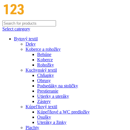
Select category
Bytový textil
Deky
Koberce a rohožky
Behúne
Koberce
Rohožky
Kuchynský textil
Chňapky
Obrusy
Podsedáky na stoličky
Prestieranie
Utierky a uteráky
Zástery
Kúpeľňový textil
Kúpeľňové a WC predložky
Osušky
Uteráky a žinky
Plachty