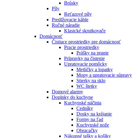
Brúsky
Píly
Reťazové píly
Predlžovacie káble
Ručné náradie
Klasické skrutkovače
Domácnosť
Čistiace prostriedky pre domácnosť
Pracie prostriedky
Prášky na pranie
Prípravky na čistenie
Upratovacie pomôcky
Metličky a lopatky
Mopy a upratovacie súpravy
Stierky na sklo
WC štetky
Domové alarmy
Doplnky do kuchyne
Kuchynské náčinia
Cedníky
Dosky na krájanie
Formy na ľad
Kuchynské nože
Obracačky
Nákupné tašky a košíky