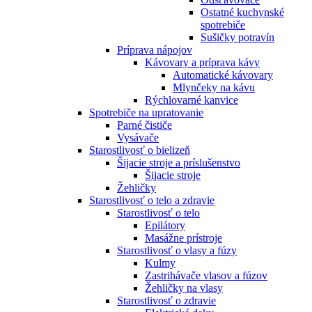
Ostatné kuchynské
spotrebiče
Sušičky potravín
Príprava nápojov
Kávovary a príprava kávy
Automatické kávovary
Mlynčeky na kávu
Rýchlovarné kanvice
Spotrebiče na upratovanie
Parné čističe
Vysávače
Starostlivosť o bielizeň
Šijacie stroje a príslušenstvo
Šijacie stroje
Žehličky
Starostlivosť o telo a zdravie
Starostlivosť o telo
Epilátory
Masážne prístroje
Starostlivosť o vlasy a fúzy
Kulmy
Zastrihávače vlasov a fúzov
Žehličky na vlasy
Starostlivosť o zdravie