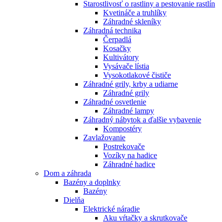
Starostlivosť o rastliny a pestovanie rastlín
Kvetináče a truhlíky
Záhradné skleníky
Záhradná technika
Čerpadlá
Kosačky
Kultivátory
Vysávače lístia
Vysokotlakové čističe
Záhradné grily, krby a udiarne
Záhradné grily
Záhradné osvetlenie
Záhradné lampy
Záhradný nábytok a ďalšie vybavenie
Kompostéry
Zavlažovanie
Postrekovače
Vozíky na hadice
Záhradné hadice
Dom a záhrada
Bazény a doplnky
Bazény
Dielňa
Elektrické náradie
Aku vŕtačky a skrutkovače