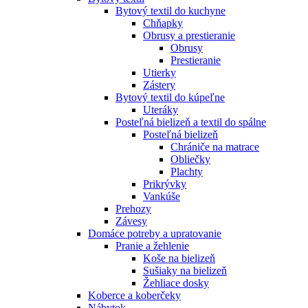
Bytový textil do kuchyne
Chňapky
Obrusy a prestieranie
Obrusy
Prestieranie
Utierky
Zástery
Bytový textil do kúpeľne
Uteráky
Posteľná bielizeň a textil do spálne
Posteľná bielizeň
Chrániče na matrace
Obliečky
Plachty
Prikrývky
Vankúše
Prehozy
Závesy
Domáce potreby a upratovanie
Pranie a žehlenie
Koše na bielizeň
Sušiaky na bielizeň
Žehliace dosky
Koberce a koberčeky
Nábytok