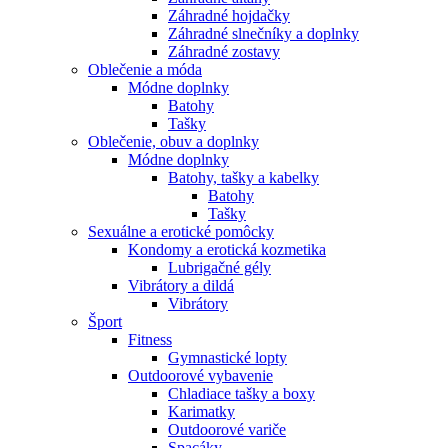
Záhradné hojdačky
Záhradné slnečníky a doplnky
Záhradné zostavy
Oblečenie a móda
Módne doplnky
Batohy
Tašky
Oblečenie, obuv a doplnky
Módne doplnky
Batohy, tašky a kabelky
Batohy
Tašky
Sexuálne a erotické pomôcky
Kondomy a erotická kozmetika
Lubrigačné gély
Vibrátory a dildá
Vibrátory
Šport
Fitness
Gymnastické lopty
Outdoorové vybavenie
Chladiace tašky a boxy
Karimatky
Outdoorové variče
Spacáky