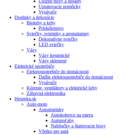
Úložné boxy a stojany
Upratovacie pomôcky
Vysávače
Doplnky a dekorácie
Biokrby a krby
Príslušenstvo
Sviečky, svietniky a aromalampy
Dekoratívne sviečky
LED sviečky
Vázy
Vázy keramické
Vázy sklenené
Elektrické spotrebiče
Elektrospotrebiče do domácnosti
Dalšie elektrospotrebiče do domácnosti
Vysávače
Kúrenie, ventilátory a elektrické krby
Zábavná elektronika
Heureka.sk
Auto-moto
Autodoplnky
Autokoberce na mieru
Autopoťahy
Nabíjačky a štartovacie boxy
Všetko pre autá