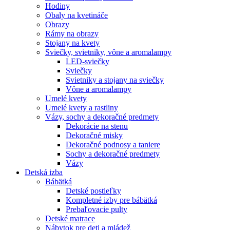
Hodiny
Obaly na kvetináče
Obrazy
Rámy na obrazy
Stojany na kvety
Sviečky, svietniky, vône a aromalampy
LED-sviečky
Sviečky
Svietniky a stojany na sviečky
Vône a aromalampy
Umelé kvety
Umelé kvety a rastliny
Vázy, sochy a dekoračné predmety
Dekorácie na stenu
Dekoračné misky
Dekoračné podnosy a taniere
Sochy a dekoračné predmety
Vázy
Detská izba
Bábätká
Detské postieľky
Kompletné izby pre bábätká
Prebaľovacie pulty
Detské matrace
Nábytok pre deti a mládež