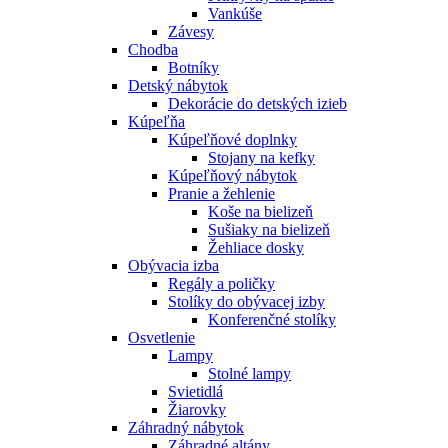
Vankúše
Závesy
Chodba
Botníky
Detský nábytok
Dekorácie do detských izieb
Kúpeľňa
Kúpeľňové doplnky
Stojany na kefky
Kúpeľňový nábytok
Pranie a žehlenie
Koše na bielizeň
Sušiaky na bielizeň
Žehliace dosky
Obývacia izba
Regály a poličky
Stolíky do obývacej izby
Konferenčné stolíky
Osvetlenie
Lampy
Stolné lampy
Svietidlá
Žiarovky
Záhradný nábytok
Záhradné altány