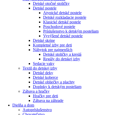
Detské otočné stoličky
Detské postele
Atypické detské postele
Detské rozkladacie postele
Klasické detské postele
Poschodové postele
Príslušenstvo k detským posteliam
Vyvýšené detské postele
Detské skrine
Kompletné izby pre deti
Nábytok pre najmenších
Detské stoličky a kreslá
Regály do detskej izby
Sedacie vaky
Textil do detskej izby
Detské deky
Detské koberce
Detské obliečky a plachty
Doplnky k detským posteliam
Zábava a hračky
Hračky pre deti
Zábava na záhrade
Dielňa a dom
Autopríslušenstvo
Chovateľstvo