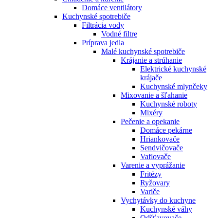
Domáce ventilátory
Kuchynské spotrebiče
Filtrácia vody
Vodné filtre
Príprava jedla
Malé kuchynské spotrebiče
Krájanie a strúhanie
Elektrické kuchynské
krájače
Kuchynské mlynčeky
Mixovanie a šľahanie
Kuchynské roboty
Mixéry
Pečenie a opekanie
Domáce pekárne
Hriankovače
Sendvičovače
Vaflovače
Varenie a vyprážanie
Fritézy
Ryžovary
Variče
Vychytávky do kuchyne
Kuchynské váhy
Odšťavovače