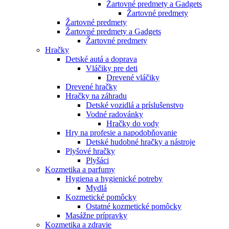
Žartovné predmety a Gadgets
Žartovné predmety
Žartovné predmety
Žartovné predmety a Gadgets
Žartovné predmety
Hračky
Detské autá a doprava
Vláčiky pre deti
Drevené vláčiky
Drevené hračky
Hračky na záhradu
Detské vozidlá a príslušenstvo
Vodné radovánky
Hračky do vody
Hry na profesie a napodobňovanie
Detské hudobné hračky a nástroje
Plyšové hračky
Plyšáci
Kozmetika a parfumy
Hygiena a hygienické potreby
Mydlá
Kozmetické pomôcky
Ostatné kozmetické pomôcky
Masážne prípravky
Kozmetika a zdravie