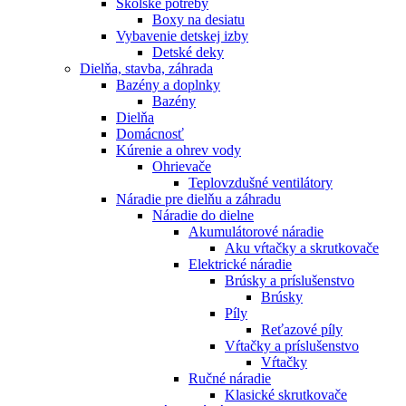
Školské potreby
Boxy na desiatu
Vybavenie detskej izby
Detské deky
Dielňa, stavba, záhrada
Bazény a doplnky
Bazény
Dielňa
Domácnosť
Kúrenie a ohrev vody
Ohrievače
Teplovzdušné ventilátory
Náradie pre dielňu a záhradu
Náradie do dielne
Akumulátorové náradie
Aku vŕtačky a skrutkovače
Elektrické náradie
Brúsky a príslušenstvo
Brúsky
Píly
Reťazové píly
Vŕtačky a príslušenstvo
Vŕtačky
Ručné náradie
Klasické skrutkovače