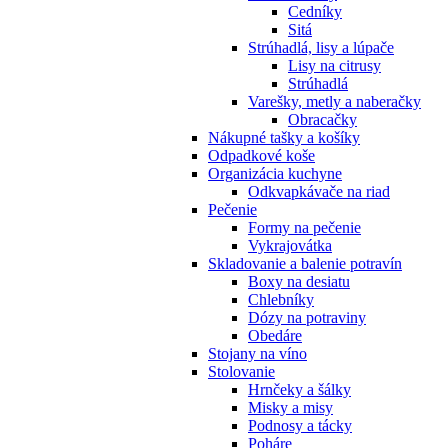
Cedníky
Sitá
Strúhadlá, lisy a lúpače
Lisy na citrusy
Strúhadlá
Varešky, metly a naberačky
Obracačky
Nákupné tašky a košíky
Odpadkové koše
Organizácia kuchyne
Odkvapkávače na riad
Pečenie
Formy na pečenie
Vykrajovátka
Skladovanie a balenie potravín
Boxy na desiatu
Chlebníky
Dózy na potraviny
Obedáre
Stojany na víno
Stolovanie
Hrnčeky a šálky
Misky a misy
Podnosy a tácky
Poháre