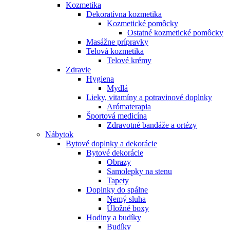
Kozmetika
Dekoratívna kozmetika
Kozmetické pomôcky
Ostatné kozmetické pomôcky
Masážne prípravky
Telová kozmetika
Telové krémy
Zdravie
Hygiena
Mydlá
Lieky, vitamíny a potravinové doplnky
Arómaterapia
Športová medicína
Zdravotné bandáže a ortézy
Nábytok
Bytové doplnky a dekorácie
Bytové dekorácie
Obrazy
Samolepky na stenu
Tapety
Doplnky do spálne
Nemý sluha
Úložné boxy
Hodiny a budíky
Budíky