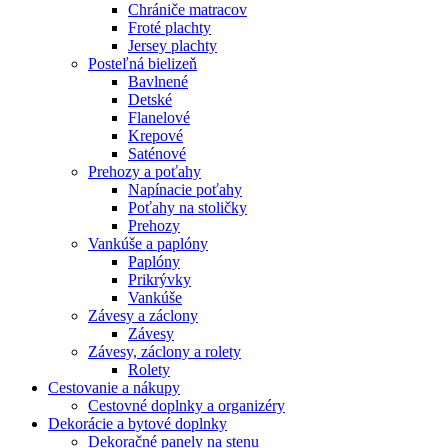
Chrániče matracov
Froté plachty
Jersey plachty
Posteľná bielizeň
Bavlnené
Detské
Flanelové
Krepové
Saténové
Prehozy a poťahy
Napínacie poťahy
Poťahy na stoličky
Prehozy
Vankúše a paplóny
Paplóny
Prikrývky
Vankúše
Závesy a záclony
Závesy
Závesy, záclony a rolety
Rolety
Cestovanie a nákupy
Cestovné doplnky a organizéry
Dekorácie a bytové doplnky
Dekoračné panely na stenu