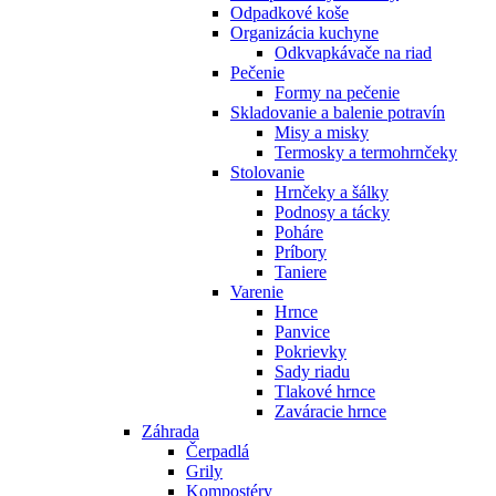
Odpadkové koše
Organizácia kuchyne
Odkvapkávače na riad
Pečenie
Formy na pečenie
Skladovanie a balenie potravín
Misy a misky
Termosky a termohrnčeky
Stolovanie
Hrnčeky a šálky
Podnosy a tácky
Poháre
Príbory
Taniere
Varenie
Hrnce
Panvice
Pokrievky
Sady riadu
Tlakové hrnce
Zaváracie hrnce
Záhrada
Čerpadlá
Grily
Kompostéry