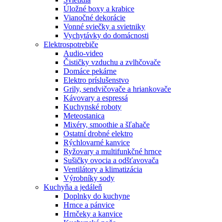
Úložné boxy a krabice
Vianočné dekorácie
Vonné sviečky a svietniky
Vychytávky do domácnosti
Elektrospotrebiče
Audio-video
Čističky vzduchu a zvlhčovače
Domáce pekárne
Elektro príslušenstvo
Grily, sendvičovače a hriankovače
Kávovary a espressá
Kuchynské roboty
Meteostanica
Mixéry, smoothie a šľahače
Ostatní drobné elektro
Rýchlovarné kanvice
Ryžovary a multifunkčné hrnce
Sušičky ovocia a odšťavovača
Ventilátory a klimatizácia
Výrobníky sody
Kuchyňa a jedáleň
Doplnky do kuchyne
Hrnce a pánvice
Hrnčeky a kanvice