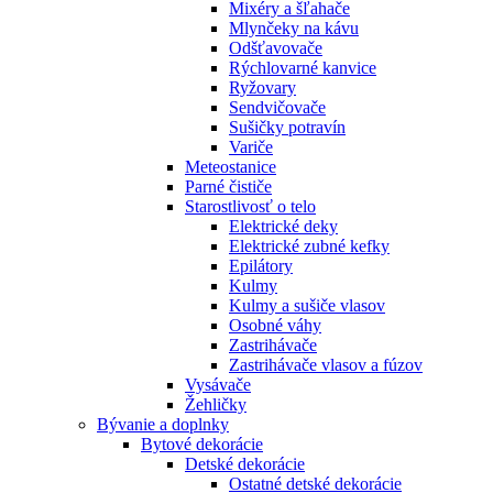
Mixéry a šľahače
Mlynčeky na kávu
Odšťavovače
Rýchlovarné kanvice
Ryžovary
Sendvičovače
Sušičky potravín
Variče
Meteostanice
Parné čističe
Starostlivosť o telo
Elektrické deky
Elektrické zubné kefky
Epilátory
Kulmy
Kulmy a sušiče vlasov
Osobné váhy
Zastrihávače
Zastrihávače vlasov a fúzov
Vysávače
Žehličky
Bývanie a doplnky
Bytové dekorácie
Detské dekorácie
Ostatné detské dekorácie