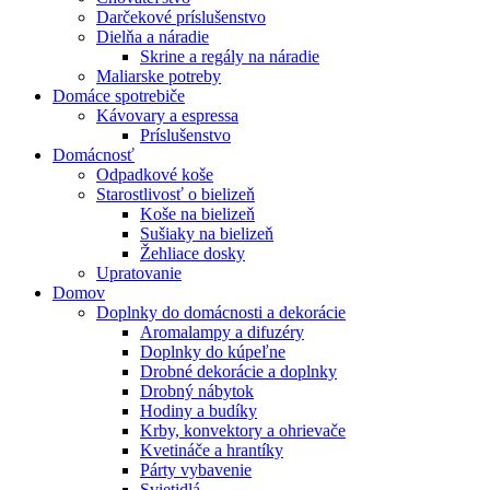
Darčekové príslušenstvo
Dielňa a náradie
Skrine a regály na náradie
Maliarske potreby
Domáce spotrebiče
Kávovary a espressa
Príslušenstvo
Domácnosť
Odpadkové koše
Starostlivosť o bielizeň
Koše na bielizeň
Sušiaky na bielizeň
Žehliace dosky
Upratovanie
Domov
Doplnky do domácnosti a dekorácie
Aromalampy a difuzéry
Doplnky do kúpeľne
Drobné dekorácie a doplnky
Drobný nábytok
Hodiny a budíky
Krby, konvektory a ohrievače
Kvetináče a hrantíky
Párty vybavenie
Svietidlá