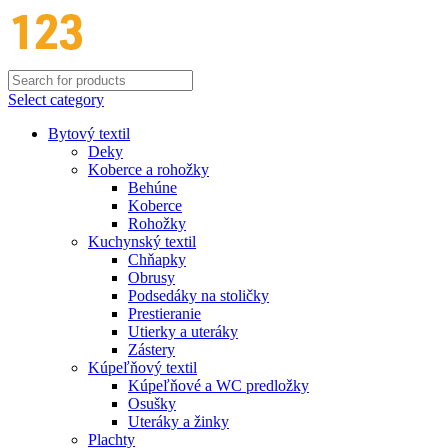
Select category
Bytový textil
Deky
Koberce a rohožky
Behúne
Koberce
Rohožky
Kuchynský textil
Chňapky
Obrusy
Podsedáky na stoličky
Prestieranie
Utierky a uteráky
Zástery
Kúpeľňový textil
Kúpeľňové a WC predložky
Osušky
Uteráky a žinky
Plachty