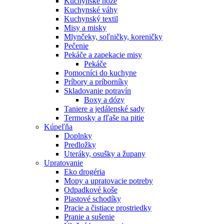
Kuchynské nože
Kuchynské váhy
Kuchynský textil
Misy a misky
Mlynčeky, soľničky, koreničky
Pečenie
Pekáče a zapekacie misy
Pekáče
Pomocníci do kuchyne
Príbory a príborníky
Skladovanie potravín
Boxy a dózy
Taniere a jedálenské sady
Termosky a fľaše na pitie
Kúpeľňa
Doplnky
Predložky
Uteráky, osušky a župany
Upratovanie
Eko drogéria
Mopy a upratovacie potreby
Odpadkové koše
Plastové schodíky
Pracie a čistiace prostriedky
Pranie a sušenie