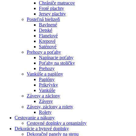
Chrániče matracov
Froté plachty
Jersey plachty
Posteľná bielizeň
Bavlnené
Detské
Flanelové
Krepové
Saténové
Prehozy a poťahy
Napínacie poťahy
Poťahy na stoličky
Prehozy
Vankúše a paplóny
Paplóny
Prikrývky
Vankúše
Závesy a záclony
Závesy
Závesy, záclony a rolety
Rolety
Cestovanie a nákupy
Cestovné doplnky a organizéry
Dekorácie a bytové doplnky
Dekoračné panely na stenu