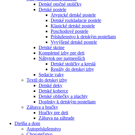
Detské otočné stoličky
Detské postele
Atypické detské postele
Detské rozkladacie postele
Klasické detské postele
Poschodové postele
Príslušenstvo k detským posteliam
Vyvýšené detské postele
Detské skrine
Kompletné izby pre deti
Nábytok pre najmenších
Detské stoličky a kreslá
Regály do detskej izby
Sedacie vaky
Textil do detskej izby
Detské deky
Detské koberce
Detské obliečky a plachty
Doplnky k detským posteliam
Zábava a hračky
Hračky pre deti
Zábava na záhrade
Dielňa a dom
Autopríslušenstvo
Chovateľstvo