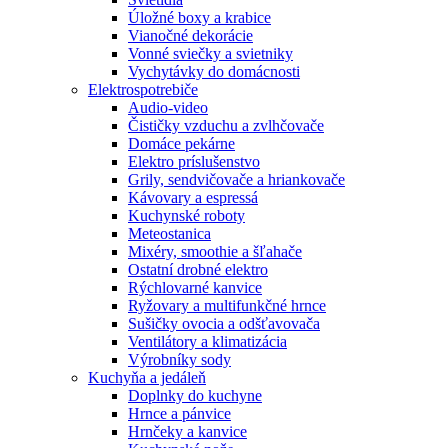
Úložné boxy a krabice
Vianočné dekorácie
Vonné sviečky a svietniky
Vychytávky do domácnosti
Elektrospotrebiče
Audio-video
Čističky vzduchu a zvlhčovače
Domáce pekárne
Elektro príslušenstvo
Grily, sendvičovače a hriankovače
Kávovary a espressá
Kuchynské roboty
Meteostanica
Mixéry, smoothie a šľahače
Ostatní drobné elektro
Rýchlovarné kanvice
Ryžovary a multifunkčné hrnce
Sušičky ovocia a odšťavovača
Ventilátory a klimatizácia
Výrobníky sody
Kuchyňa a jedáleň
Doplnky do kuchyne
Hrnce a pánvice
Hrnčeky a kanvice