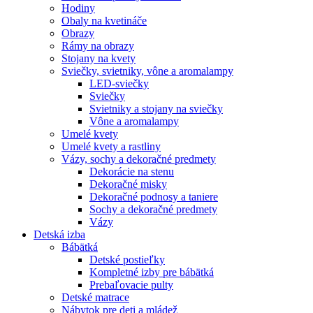
Hodiny
Obaly na kvetináče
Obrazy
Rámy na obrazy
Stojany na kvety
Sviečky, svietniky, vône a aromalampy
LED-sviečky
Sviečky
Svietniky a stojany na sviečky
Vône a aromalampy
Umelé kvety
Umelé kvety a rastliny
Vázy, sochy a dekoračné predmety
Dekorácie na stenu
Dekoračné misky
Dekoračné podnosy a taniere
Sochy a dekoračné predmety
Vázy
Detská izba
Bábätká
Detské postieľky
Kompletné izby pre bábätká
Prebaľovacie pulty
Detské matrace
Nábytok pre deti a mládež