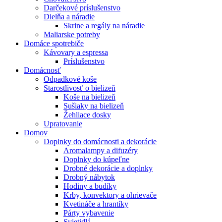
Darčekové príslušenstvo
Dielňa a náradie
Skrine a regály na náradie
Maliarske potreby
Domáce spotrebiče
Kávovary a espressa
Príslušenstvo
Domácnosť
Odpadkové koše
Starostlivosť o bielizeň
Koše na bielizeň
Sušiaky na bielizeň
Žehliace dosky
Upratovanie
Domov
Doplnky do domácnosti a dekorácie
Aromalampy a difuzéry
Doplnky do kúpeľne
Drobné dekorácie a doplnky
Drobný nábytok
Hodiny a budíky
Krby, konvektory a ohrievače
Kvetináče a hrantíky
Párty vybavenie
Svietidlá