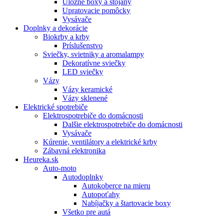
Úložné boxy a stojany
Upratovacie pomôcky
Vysávače
Doplnky a dekorácie
Biokrby a krby
Príslušenstvo
Sviečky, svietniky a aromalampy
Dekoratívne sviečky
LED sviečky
Vázy
Vázy keramické
Vázy sklenené
Elektrické spotrebiče
Elektrospotrebiče do domácnosti
Dalšie elektrospotrebiče do domácnosti
Vysávače
Kúrenie, ventilátory a elektrické krby
Zábavná elektronika
Heureka.sk
Auto-moto
Autodoplnky
Autokoberce na mieru
Autopoťahy
Nabíjačky a štartovacie boxy
Všetko pre autá