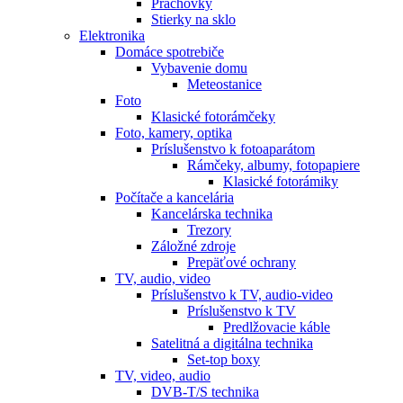
Prachovky
Stierky na sklo
Elektronika
Domáce spotrebiče
Vybavenie domu
Meteostanice
Foto
Klasické fotorámčeky
Foto, kamery, optika
Príslušenstvo k fotoaparátom
Rámčeky, albumy, fotopapiere
Klasické fotorámiky
Počítače a kancelária
Kancelárska technika
Trezory
Záložné zdroje
Prepäťové ochrany
TV, audio, video
Príslušenstvo k TV, audio-video
Príslušenstvo k TV
Predlžovacie káble
Satelitná a digitálna technika
Set-top boxy
TV, video, audio
DVB-T/S technika