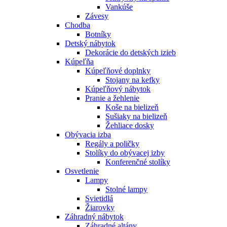
Vankúše
Závesy
Chodba
Botníky
Detský nábytok
Dekorácie do detských izieb
Kúpeľňa
Kúpeľňové doplnky
Stojany na kefky
Kúpeľňový nábytok
Pranie a žehlenie
Koše na bielizeň
Sušiaky na bielizeň
Žehliace dosky
Obývacia izba
Regály a poličky
Stolíky do obývacej izby
Konferenčné stolíky
Osvetlenie
Lampy
Stolné lampy
Svietidlá
Žiarovky
Záhradný nábytok
Záhradné altány