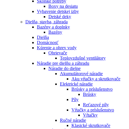
Školské potreby
Boxy na desiatu
Vybavenie detskej izby
Detské deky
Dielňa, stavba, záhrada
Bazény a doplnky
Bazény
Dielňa
Domácnosť
Kúrenie a ohrev vody
Ohrievače
Teplovzdušné ventilátory
Náradie pre dielňu a záhradu
Náradie do dielne
Akumulátorové náradie
Aku vŕtačky a skrutkovače
Elektrické náradie
Brúsky a príslušenstvo
Brúsky
Píly
Reťazové píly
Vŕtačky a príslušenstvo
Vŕtačky
Ručné náradie
Klasické skrutkovače