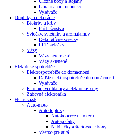
Úložné boxy a stojany
Upratovacie pomôcky
Vysávače
Doplnky a dekorácie
Biokrby a krby
Príslušenstvo
Sviečky, svietniky a aromalampy
Dekoratívne sviečky
LED sviečky
Vázy
Vázy keramické
Vázy sklenené
Elektrické spotrebiče
Elektrospotrebiče do domácnosti
Dalšie elektrospotrebiče do domácnosti
Vysávače
Kúrenie, ventilátory a elektrické krby
Zábavná elektronika
Heureka.sk
Auto-moto
Autodoplnky
Autokoberce na mieru
Autopoťahy
Nabíjačky a štartovacie boxy
Všetko pre autá