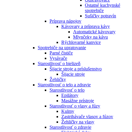
Ostatné kuchynské
spotrebiče
Sušičky potravín
Príprava nápojov
Kávovary a príprava kávy
Automatické kávovary
Mlynčeky na kávu
Rýchlovarné kanvice
Spotrebiče na upratovanie
Parné čističe
Vysávače
Starostlivosť o bielizeň
Šijacie stroje a príslušenstvo
Šijacie stroje
Žehličky
Starostlivosť o telo a zdravie
Starostlivosť o telo
Epilátory
Masážne prístroje
Starostlivosť o vlasy a fúzy
Kulmy
Zastrihávače vlasov a fúzov
Žehličky na vlasy
Starostlivosť o zdravie