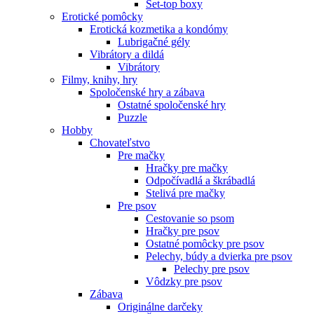
Set-top boxy
Erotické pomôcky
Erotická kozmetika a kondómy
Lubrigačné gély
Vibrátory a dildá
Vibrátory
Filmy, knihy, hry
Spoločenské hry a zábava
Ostatné spoločenské hry
Puzzle
Hobby
Chovateľstvo
Pre mačky
Hračky pre mačky
Odpočívadlá a škrábadlá
Stelivá pre mačky
Pre psov
Cestovanie so psom
Hračky pre psov
Ostatné pomôcky pre psov
Pelechy, búdy a dvierka pre psov
Pelechy pre psov
Vôdzky pre psov
Zábava
Originálne darčeky