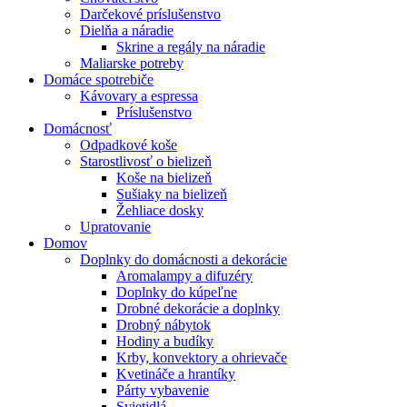
Darčekové príslušenstvo
Dielňa a náradie
Skrine a regály na náradie
Maliarske potreby
Domáce spotrebiče
Kávovary a espressa
Príslušenstvo
Domácnosť
Odpadkové koše
Starostlivosť o bielizeň
Koše na bielizeň
Sušiaky na bielizeň
Žehliace dosky
Upratovanie
Domov
Doplnky do domácnosti a dekorácie
Aromalampy a difuzéry
Doplnky do kúpeľne
Drobné dekorácie a doplnky
Drobný nábytok
Hodiny a budíky
Krby, konvektory a ohrievače
Kvetináče a hrantíky
Párty vybavenie
Svietidlá