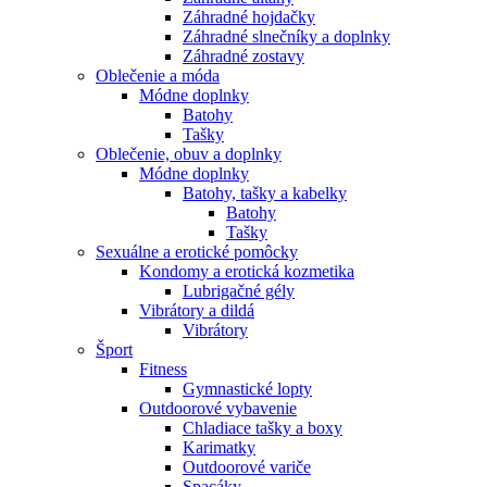
Záhradné hojdačky
Záhradné slnečníky a doplnky
Záhradné zostavy
Oblečenie a móda
Módne doplnky
Batohy
Tašky
Oblečenie, obuv a doplnky
Módne doplnky
Batohy, tašky a kabelky
Batohy
Tašky
Sexuálne a erotické pomôcky
Kondomy a erotická kozmetika
Lubrigačné gély
Vibrátory a dildá
Vibrátory
Šport
Fitness
Gymnastické lopty
Outdoorové vybavenie
Chladiace tašky a boxy
Karimatky
Outdoorové variče
Spacáky