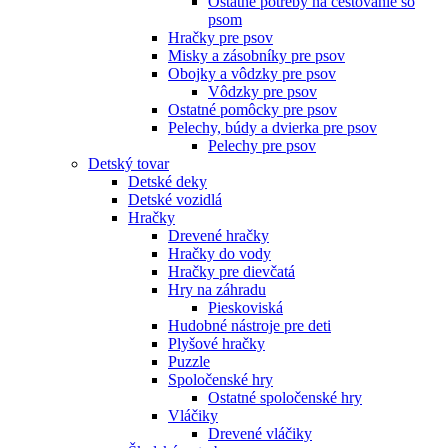
Ostatné potreby na cestovanie so
psom
Hračky pre psov
Misky a zásobníky pre psov
Obojky a vôdzky pre psov
Vôdzky pre psov
Ostatné pomôcky pre psov
Pelechy, búdy a dvierka pre psov
Pelechy pre psov
Detský tovar
Detské deky
Detské vozidlá
Hračky
Drevené hračky
Hračky do vody
Hračky pre dievčatá
Hry na záhradu
Pieskoviská
Hudobné nástroje pre deti
Plyšové hračky
Puzzle
Spoločenské hry
Ostatné spoločenské hry
Vláčiky
Drevené vláčiky