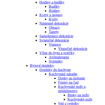
Hodiny a budíky
Budíky
Hodiny
Kvety a stojany
Kvety
Nástenné dekorácie
Obrazy
Tapety
Samolepiace dekorácie
Sviatočné dekorácie
Vianoce
Vianočné dekorácie
Vône do bytu a sviečky
Arómaterapia
Svietniky
Bytové doplnky
Doplnky do kuchyne
Kuchynské náradie
Dosky na krájanie
Formy na ľad
Kuchynské nože a
príslušenstvo
Bloky na nože
Kuchynské nože
Sitá a cedníky