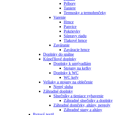
Príbory
Taniere
Termosky a termohrnčeky
Varenie
Hrnce
Panvice
Pokrievky
Súpravy riadu
Tlakové hrnce
Zaváranie
Zaváracie hrnce
Doplnky do spálne
Kúpeľňové doplnky
Doplnky k umývadlám
Stojany na kefky
Doplnky k WC
WC kefy
Vešiaky a stojany na oblečenie
Nemý sluha
Záhradné doplnky
Slnečníky a tieniace vybavenie
Záhradné slnečníky a doplnky
Záhradné domčeky, altány, pergoly
Záhradné stany a altány
Bytový textil