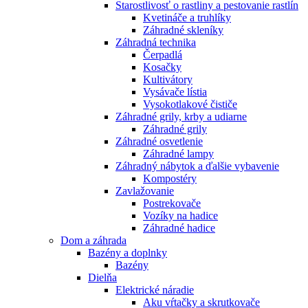
Starostlivosť o rastliny a pestovanie rastlín
Kvetináče a truhlíky
Záhradné skleníky
Záhradná technika
Čerpadlá
Kosačky
Kultivátory
Vysávače lístia
Vysokotlakové čističe
Záhradné grily, krby a udiarne
Záhradné grily
Záhradné osvetlenie
Záhradné lampy
Záhradný nábytok a ďalšie vybavenie
Kompostéry
Zavlažovanie
Postrekovače
Vozíky na hadice
Záhradné hadice
Dom a záhrada
Bazény a doplnky
Bazény
Dielňa
Elektrické náradie
Aku vŕtačky a skrutkovače