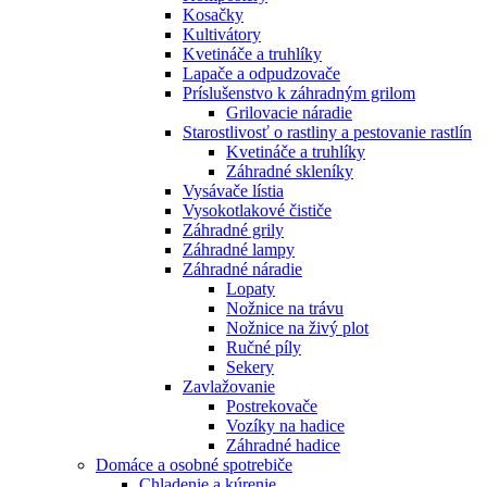
Kosačky
Kultivátory
Kvetináče a truhlíky
Lapače a odpudzovače
Príslušenstvo k záhradným grilom
Grilovacie náradie
Starostlivosť o rastliny a pestovanie rastlín
Kvetináče a truhlíky
Záhradné skleníky
Vysávače lístia
Vysokotlakové čističe
Záhradné grily
Záhradné lampy
Záhradné náradie
Lopaty
Nožnice na trávu
Nožnice na živý plot
Ručné píly
Sekery
Zavlažovanie
Postrekovače
Vozíky na hadice
Záhradné hadice
Domáce a osobné spotrebiče
Chladenie a kúrenie