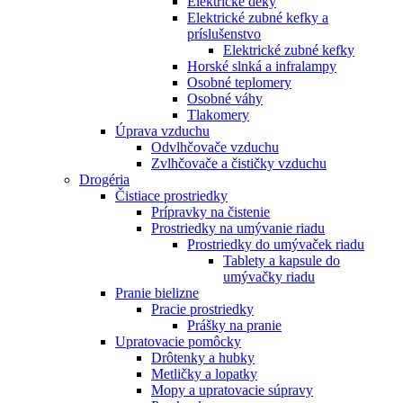
Elektrické deky
Elektrické zubné kefky a
príslušenstvo
Elektrické zubné kefky
Horské slnká a infralampy
Osobné teplomery
Osobné váhy
Tlakomery
Úprava vzduchu
Odvlhčovače vzduchu
Zvlhčovače a čističky vzduchu
Drogéria
Čistiace prostriedky
Prípravky na čistenie
Prostriedky na umývanie riadu
Prostriedky do umývaček riadu
Tablety a kapsule do
umývačky riadu
Pranie bielizne
Pracie prostriedky
Prášky na pranie
Upratovacie pomôcky
Drôtenky a hubky
Metličky a lopatky
Mopy a upratovacie súpravy