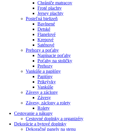
Chrániče matracov
Froté plachty
Jersey plachty
Posteľná bielizeň
Bavlnené
Detské
Flanelové
Krepové
Saténové
Prehozy a poťahy
Napínacie poťahy
Poťahy na stoličky
Prehozy
Vankúše a paplóny
Paplóny
Prikrývky
Vankúše
Závesy a záclony
Závesy
Závesy, záclony a rolety
Rolety
Cestovanie a nákupy
Cestovné doplnky a organizéry
Dekorácie a bytové doplnky
Dekoračné panely na stenu