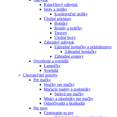
Kúpeľňový nábytok
Stoly a stolíky
Konferenčné stolíky
Úložné priestory
Botníky
Regály a poličky
Trezory
Úložné boxy
Záhradný nábytok
Záhradné hojdačky a príslušenstvo
Záhradné hojdačky
Záhradné zostavy
Osvetlenie a svietidlá
Lampičky
Svietidlá
Chovateľské potreby
Pre mačky
Hračky pre mačky
Mačacie toalety a podstielky
Stelivá pre mačky
Misky a zásobníky pre mačky
Odpočívadlá a škrábadlá
Pre psov
Cestovanie so psy