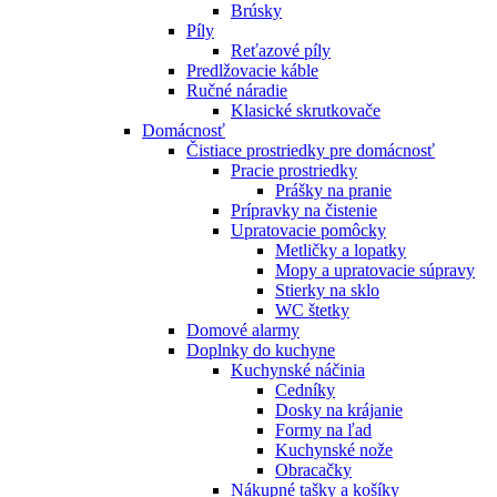
Brúsky
Píly
Reťazové píly
Predlžovacie káble
Ručné náradie
Klasické skrutkovače
Domácnosť
Čistiace prostriedky pre domácnosť
Pracie prostriedky
Prášky na pranie
Prípravky na čistenie
Upratovacie pomôcky
Metličky a lopatky
Mopy a upratovacie súpravy
Stierky na sklo
WC štetky
Domové alarmy
Doplnky do kuchyne
Kuchynské náčinia
Cedníky
Dosky na krájanie
Formy na ľad
Kuchynské nože
Obracačky
Nákupné tašky a košíky