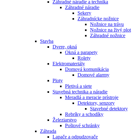
Záhradné náradie a technika
Záhradné náradie
Sekery
Záhradnícke nožnice
Nožnice na trávu
Nožnice na živý plot
Záhradné nožnice
Stavba
Dvere, okná
Okná a parapety
Rolety
Elektromateriály
Domová komunikácia
Domové alarmy
Ploty
Pletivá a siete
Stavebná technika a náradie
Meradlá a meracie prístroje
Detektory, senzory
Stavebné detektory
Rebríky a schodíky
Železiarstvo
Poštové schránky
Záhrada
Lapače a odpudzovače