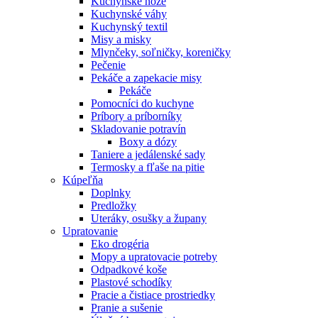
Kuchynské nože
Kuchynské váhy
Kuchynský textil
Misy a misky
Mlynčeky, soľničky, koreničky
Pečenie
Pekáče a zapekacie misy
Pekáče
Pomocníci do kuchyne
Príbory a príborníky
Skladovanie potravín
Boxy a dózy
Taniere a jedálenské sady
Termosky a fľaše na pitie
Kúpeľňa
Doplnky
Predložky
Uteráky, osušky a župany
Upratovanie
Eko drogéria
Mopy a upratovacie potreby
Odpadkové koše
Plastové schodíky
Pracie a čistiace prostriedky
Pranie a sušenie