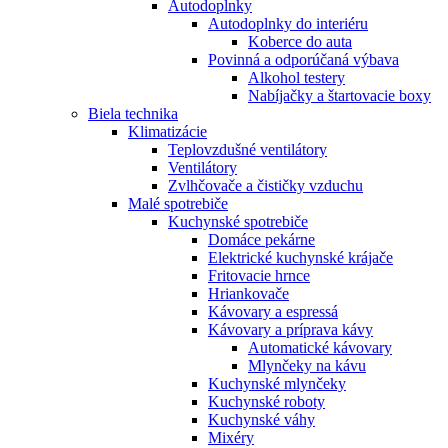
Autodoplnky
Autodoplnky do interiéru
Koberce do auta
Povinná a odporúčaná výbava
Alkohol testery
Nabíjačky a štartovacie boxy
Biela technika
Klimatizácie
Teplovzdušné ventilátory
Ventilátory
Zvlhčovače a čističky vzduchu
Malé spotrebiče
Kuchynské spotrebiče
Domáce pekárne
Elektrické kuchynské krájače
Fritovacie hrnce
Hriankovače
Kávovary a espressá
Kávovary a príprava kávy
Automatické kávovary
Mlynčeky na kávu
Kuchynské mlynčeky
Kuchynské roboty
Kuchynské váhy
Mixéry