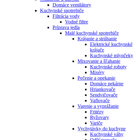
Domáce ventilátory
Kuchynské spotrebiče
Filtrácia vody
Vodné filtre
Príprava jedla
Malé kuchynské spotrebiče
Krájanie a strúhanie
Elektrické kuchynské
krájače
Kuchynské mlynčeky
Mixovanie a šľahanie
Kuchynské roboty
Mixéry
Pečenie a opekanie
Domáce pekárne
Hriankovače
Sendvičovače
Vaflovače
Varenie a vyprážanie
Fritézy
Ryžovary
Variče
Vychytávky do kuchyne
Kuchynské váhy
Odšťavovače