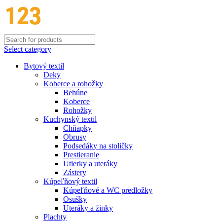
Select category
Bytový textil
Deky
Koberce a rohožky
Behúne
Koberce
Rohožky
Kuchynský textil
Chňapky
Obrusy
Podsedáky na stoličky
Prestieranie
Utierky a uteráky
Zástery
Kúpeľňový textil
Kúpeľňové a WC predložky
Osušky
Uteráky a žinky
Plachty