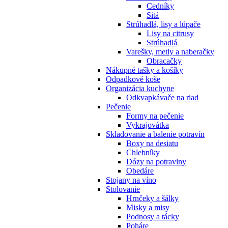
Cedníky
Sitá
Strúhadlá, lisy a lúpače
Lisy na citrusy
Strúhadlá
Varešky, metly a naberačky
Obracačky
Nákupné tašky a košíky
Odpadkové koše
Organizácia kuchyne
Odkvapkávače na riad
Pečenie
Formy na pečenie
Vykrajovátka
Skladovanie a balenie potravín
Boxy na desiatu
Chlebníky
Dózy na potraviny
Obedáre
Stojany na víno
Stolovanie
Hrnčeky a šálky
Misky a misy
Podnosy a tácky
Poháre