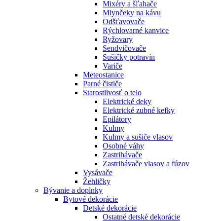
Mixéry a šľahače
Mlynčeky na kávu
Odšťavovače
Rýchlovarné kanvice
Ryžovary
Sendvičovače
Sušičky potravín
Variče
Meteostanice
Parné čističe
Starostlivosť o telo
Elektrické deky
Elektrické zubné kefky
Epilátory
Kulmy
Kulmy a sušiče vlasov
Osobné váhy
Zastrihávače
Zastrihávače vlasov a fúzov
Vysávače
Žehličky
Bývanie a doplnky
Bytové dekorácie
Detské dekorácie
Ostatné detské dekorácie