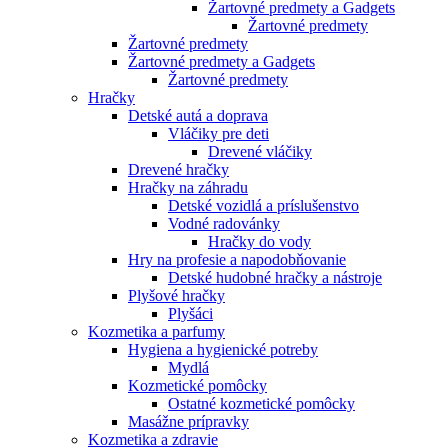
Žartovné predmety a Gadgets
Žartovné predmety
Žartovné predmety
Žartovné predmety a Gadgets
Žartovné predmety
Hračky
Detské autá a doprava
Vláčiky pre deti
Drevené vláčiky
Drevené hračky
Hračky na záhradu
Detské vozidlá a príslušenstvo
Vodné radovánky
Hračky do vody
Hry na profesie a napodobňovanie
Detské hudobné hračky a nástroje
Plyšové hračky
Plyšáci
Kozmetika a parfumy
Hygiena a hygienické potreby
Mydlá
Kozmetické pomôcky
Ostatné kozmetické pomôcky
Masážne prípravky
Kozmetika a zdravie