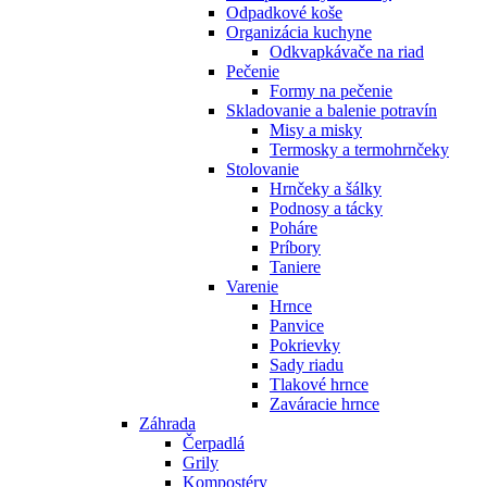
Odpadkové koše
Organizácia kuchyne
Odkvapkávače na riad
Pečenie
Formy na pečenie
Skladovanie a balenie potravín
Misy a misky
Termosky a termohrnčeky
Stolovanie
Hrnčeky a šálky
Podnosy a tácky
Poháre
Príbory
Taniere
Varenie
Hrnce
Panvice
Pokrievky
Sady riadu
Tlakové hrnce
Zaváracie hrnce
Záhrada
Čerpadlá
Grily
Kompostéry