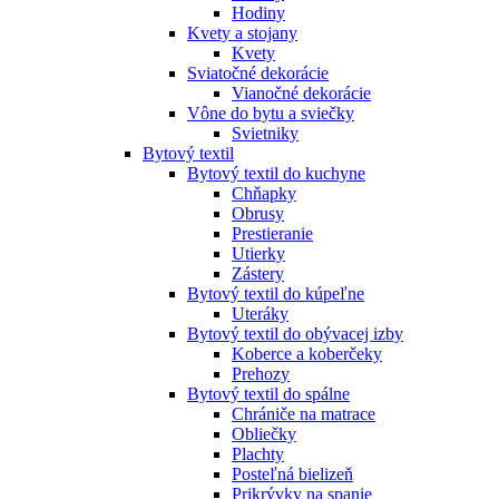
Hodiny
Kvety a stojany
Kvety
Sviatočné dekorácie
Vianočné dekorácie
Vône do bytu a sviečky
Svietniky
Bytový textil
Bytový textil do kuchyne
Chňapky
Obrusy
Prestieranie
Utierky
Zástery
Bytový textil do kúpeľne
Uteráky
Bytový textil do obývacej izby
Koberce a koberčeky
Prehozy
Bytový textil do spálne
Chrániče na matrace
Obliečky
Plachty
Posteľná bielizeň
Prikrývky na spanie