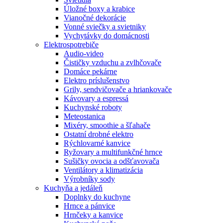
Úložné boxy a krabice
Vianočné dekorácie
Vonné sviečky a svietniky
Vychytávky do domácnosti
Elektrospotrebiče
Audio-video
Čističky vzduchu a zvlhčovače
Domáce pekárne
Elektro príslušenstvo
Grily, sendvičovače a hriankovače
Kávovary a espressá
Kuchynské roboty
Meteostanica
Mixéry, smoothie a šľahače
Ostatní drobné elektro
Rýchlovarné kanvice
Ryžovary a multifunkčné hrnce
Sušičky ovocia a odšťavovača
Ventilátory a klimatizácia
Výrobníky sody
Kuchyňa a jedáleň
Doplnky do kuchyne
Hrnce a pánvice
Hrnčeky a kanvice