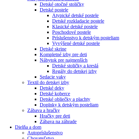
Detské otočné stoličky
Detské postele
Atypické detské postele
Detské rozkladacie postele
Klasické detské postele
Poschodové postele
Príslušenstvo k detským posteliam
Vyvýšené detské postele
Detské skrine
Kompletné izby pre deti
Nábytok pre najmenších
Detské stoličky a kreslá
Regály do detskej izby
Sedacie vaky
Textil do detskej izby
Detské deky
Detské koberce
Detské obliečky a plachty
Doplnky k detským posteliam
Zábava a hračky
Hračky pre deti
Zábava na záhrade
Dielňa a dom
Autopríslušenstvo
Chovateľstvo