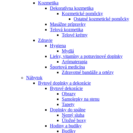
Kozmetika
Dekoratívna kozmetika
Kozmetické pomôcky
Ostatné kozmetické pomôcky
Masážne prípravky
Telová kozmetika
Telové krémy
Zdravie
Hygiena
Mydlá
Lieky, vitamíny a potravinové doplnky
Arómaterapia
Športová medicína
Zdravotné bandáže a ortézy
Nábytok
Bytové doplnky a dekorácie
Bytové dekorácie
Obrazy
Samolepky na stenu
Tapety
Doplnky do spálne
Nemý sluha
Úložné boxy
Hodiny a budíky
Budíky