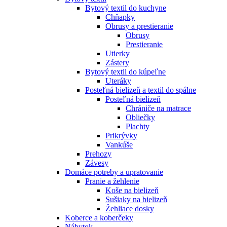
Bytový textil do kuchyne
Chňapky
Obrusy a prestieranie
Obrusy
Prestieranie
Utierky
Zástery
Bytový textil do kúpeľne
Uteráky
Posteľná bielizeň a textil do spálne
Posteľná bielizeň
Chrániče na matrace
Obliečky
Plachty
Prikrývky
Vankúše
Prehozy
Závesy
Domáce potreby a upratovanie
Pranie a žehlenie
Koše na bielizeň
Sušiaky na bielizeň
Žehliace dosky
Koberce a koberčeky
Nábytok