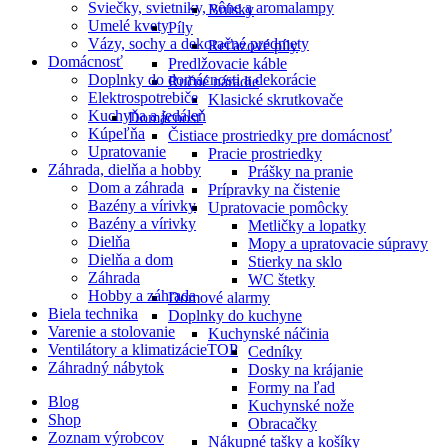
Sviečky, svietniky, vône a aromalampy
Brúsky
Umelé kvety
Píly
Vázy, sochy a dekoračné predmety
Reťazové píly
Domácnosť
Predlžovacie káble
Doplnky do domácnosti a dekorácie
Ručné náradie
Elektrospotrebiče
Klasické skrutkovače
Kuchyňa a jedáleň
Domácnosť
Kúpeľňa
Čistiace prostriedky pre domácnosť
Upratovanie
Pracie prostriedky
Záhrada, dielňa a hobby
Prášky na pranie
Dom a záhrada
Prípravky na čistenie
Bazény a vírivky
Upratovacie pomôcky
Bazény a vírivky
Metličky a lopatky
Dielňa
Mopy a upratovacie súpravy
Dielňa a dom
Stierky na sklo
Záhrada
WC štetky
Hobby a záhrada
Domové alarmy
Biela technika
Doplnky do kuchyne
Varenie a stolovanie
Kuchynské náčinia
Ventilátory a klimatizácie
TOP
Cedníky
Záhradný nábytok
Dosky na krájanie
Formy na ľad
Blog
Kuchynské nože
Shop
Obracačky
Zoznam výrobcov
Nákupné tašky a košíky