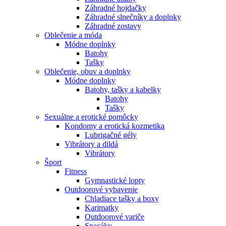
Záhradné hojdačky
Záhradné slnečníky a doplnky
Záhradné zostavy
Oblečenie a móda
Módne doplnky
Batohy
Tašky
Oblečenie, obuv a doplnky
Módne doplnky
Batohy, tašky a kabelky
Batohy
Tašky
Sexuálne a erotické pomôcky
Kondomy a erotická kozmetika
Lubrigačné gély
Vibrátory a dildá
Vibrátory
Šport
Fitness
Gymnastické lopty
Outdoorové vybavenie
Chladiace tašky a boxy
Karimatky
Outdoorové variče
Spacáky