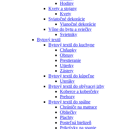
Hodiny
Kvety a stojany
Kvety
Sviatočné dekorácie
Vianočné dekorácie
Vône do bytu a sviečky
Svietniky
Bytový textil
Bytový textil do kuchyne
Chňapky
Obrusy
Prestieranie
Utierky
Zástery
Bytový textil do kúpeľne
Uteráky
Bytový textil do obývacej izby
Koberce a koberčeky
Prehozy
Bytový textil do spálne
Chrániče na matrace
Obliečky
Plachty
Posteľná bielizeň
Prikrývky na spanie