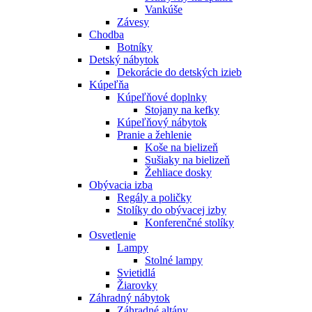
Vankúše
Závesy
Chodba
Botníky
Detský nábytok
Dekorácie do detských izieb
Kúpeľňa
Kúpeľňové doplnky
Stojany na kefky
Kúpeľňový nábytok
Pranie a žehlenie
Koše na bielizeň
Sušiaky na bielizeň
Žehliace dosky
Obývacia izba
Regály a poličky
Stolíky do obývacej izby
Konferenčné stolíky
Osvetlenie
Lampy
Stolné lampy
Svietidlá
Žiarovky
Záhradný nábytok
Záhradné altány