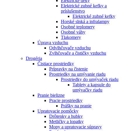
Elektrické deky
Elektrické zubné kefky a
príslušenstvo
Elektrické zubné kefky
Horské slnká a infralampy
Osobné teplomery
Osobné váhy
Tlakomery
Úprava vzduchu
Odvlhčovače vzduchu
Zvlhčovače a čističky vzduchu
Drogéria
Čistiace prostriedky
Prípravky na čistenie
Prostriedky na umývanie riadu
Prostriedky do umývaček riadu
Tablety a kapsule do
umývačky riadu
Pranie bielizne
Pracie prostriedky
Prášky na pranie
Upratovacie pomôcky
Drôtenky a hubky
Metličky a lopatky
Mopy a upratovacie súpravy