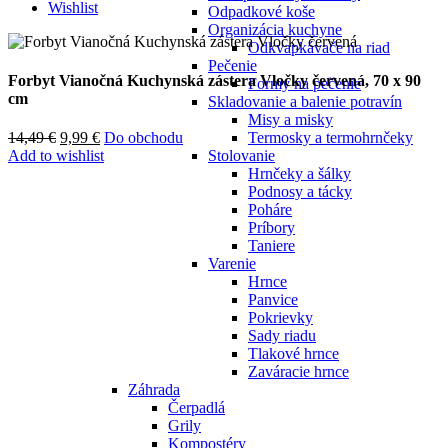
Wishlist
Odpadkové koše
Organizácia kuchyne
Odkvapkávače na riad
Pečenie
Forbyt Vianočná Kuchynská zástera Vločky červená, 70 x 90
Formy na pečenie
cm
Skladovanie a balenie potravín
Misy a misky
Termosky a termohrnčeky
14,49
€
9,99
€
Do obchodu
Stolovanie
Add to wishlist
Hrnčeky a šálky
Podnosy a tácky
Poháre
Príbory
Taniere
Varenie
Hrnce
Panvice
Pokrievky
Sady riadu
Tlakové hrnce
Zaváracie hrnce
Záhrada
Čerpadlá
Grily
Kompostéry