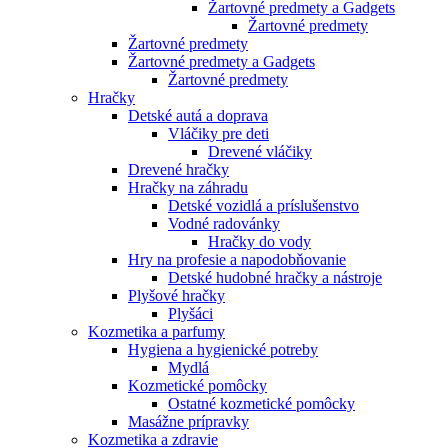
Žartovné predmety a Gadgets
Žartovné predmety
Žartovné predmety
Žartovné predmety a Gadgets
Žartovné predmety
Hračky
Detské autá a doprava
Vláčiky pre deti
Drevené vláčiky
Drevené hračky
Hračky na záhradu
Detské vozidlá a príslušenstvo
Vodné radovánky
Hračky do vody
Hry na profesie a napodobňovanie
Detské hudobné hračky a nástroje
Plyšové hračky
Plyšáci
Kozmetika a parfumy
Hygiena a hygienické potreby
Mydlá
Kozmetické pomôcky
Ostatné kozmetické pomôcky
Masážne prípravky
Kozmetika a zdravie