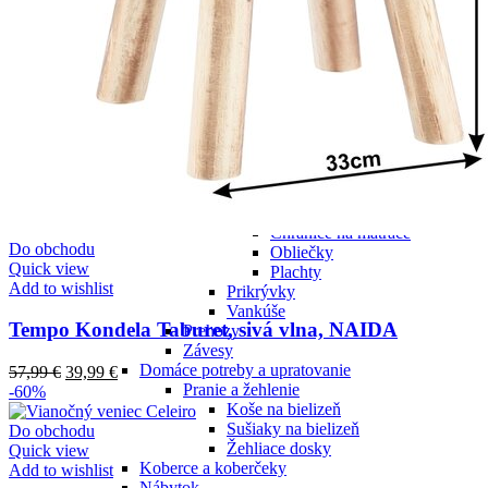
Bytový textil do kuchyne
Chňapky
Obrusy a prestieranie
Obrusy
Prestieranie
Utierky
Zástery
Bytový textil do kúpeľne
Uteráky
Posteľná bielizeň a textil do spálne
Posteľná bielizeň
Chrániče na matrace
Do obchodu
Obliečky
Quick view
Plachty
Add to wishlist
Prikrývky
Vankúše
Tempo Kondela Taburet, sivá vlna, NAIDA
Prehozy
Závesy
Domáce potreby a upratovanie
57,99
€
39,99
€
Pranie a žehlenie
-60%
Koše na bielizeň
Sušiaky na bielizeň
Do obchodu
Žehliace dosky
Quick view
Koberce a koberčeky
Add to wishlist
Nábytok