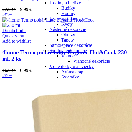
Hodiny a budíky
Budíky
27,99
€
19,99
€
Hodiny
-35%
Kvety a stojany
Kvety
Nástenné dekorácie
Do obchodu
Obrazy
Quick view
Tapety
Add to wishlist
Samolepiace dekorácie
Sviatočné dekorácie
4home Termo pohár Latte Elegante Hot&Cool, 230
Vianoce
ml, 2 ks
Vianočné dekorácie
Vône do bytu a sviečky
16,99
€
10,99
€
Arómaterapia
-52%
Svietniky
Bytové doplnky
Doplnky do kuchyne
Kuchynské náradie
Dosky na krájanie
Formy na ľad
Kuchynské nože a
príslušenstvo
Bloky na nože
Kuchynské nože
Sitá a cedníky