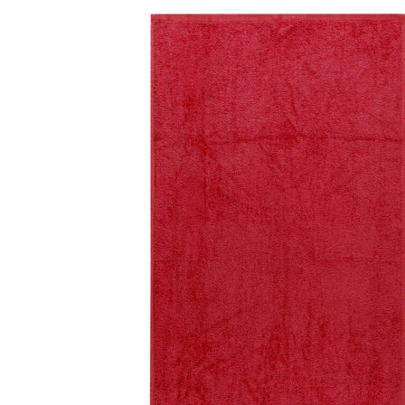
Autodoplnky
Autodoplnky do interiéru
Koberce do auta
Povinná a odporúčaná výbava
Alkohol testery
Nabíjačky a štartovacie boxy
Biela technika
Klimatizácie
Teplovzdušné ventilátory
Ventilátory
Zvlhčovače a čističky vzduchu
Malé spotrebiče
Kuchynské spotrebiče
Domáce pekárne
Elektrické kuchynské krájače
Fritovacie hrnce
Hriankovače
Kávovary a espressá
Kávovary a príprava kávy
Automatické kávovary
Mlynčeky na kávu
Kuchynské mlynčeky
Kuchynské roboty
Kuchynské váhy
Mixéry