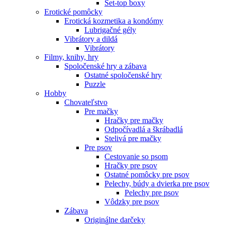
Set-top boxy
Erotické pomôcky
Erotická kozmetika a kondómy
Lubrigačné gély
Vibrátory a dildá
Vibrátory
Filmy, knihy, hry
Spoločenské hry a zábava
Ostatné spoločenské hry
Puzzle
Hobby
Chovateľstvo
Pre mačky
Hračky pre mačky
Odpočívadlá a škrábadlá
Stelivá pre mačky
Pre psov
Cestovanie so psom
Hračky pre psov
Ostatné pomôcky pre psov
Pelechy, búdy a dvierka pre psov
Pelechy pre psov
Vôdzky pre psov
Zábava
Originálne darčeky