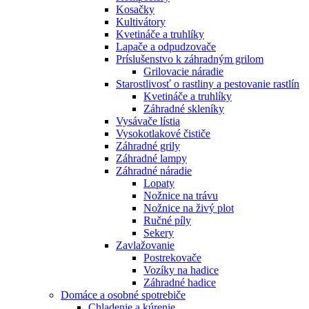
Kosačky
Kultivátory
Kvetináče a truhlíky
Lapače a odpudzovače
Príslušenstvo k záhradným grilom
Grilovacie náradie
Starostlivosť o rastliny a pestovanie rastlín
Kvetináče a truhlíky
Záhradné skleníky
Vysávače lístia
Vysokotlakové čističe
Záhradné grily
Záhradné lampy
Záhradné náradie
Lopaty
Nožnice na trávu
Nožnice na živý plot
Ručné píly
Sekery
Zavlažovanie
Postrekovače
Vozíky na hadice
Záhradné hadice
Domáce a osobné spotrebiče
Chladenie a kúrenie