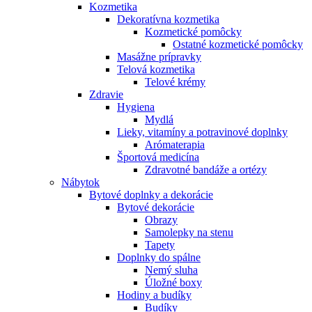
Kozmetika
Dekoratívna kozmetika
Kozmetické pomôcky
Ostatné kozmetické pomôcky
Masážne prípravky
Telová kozmetika
Telové krémy
Zdravie
Hygiena
Mydlá
Lieky, vitamíny a potravinové doplnky
Arómaterapia
Športová medicína
Zdravotné bandáže a ortézy
Nábytok
Bytové doplnky a dekorácie
Bytové dekorácie
Obrazy
Samolepky na stenu
Tapety
Doplnky do spálne
Nemý sluha
Úložné boxy
Hodiny a budíky
Budíky