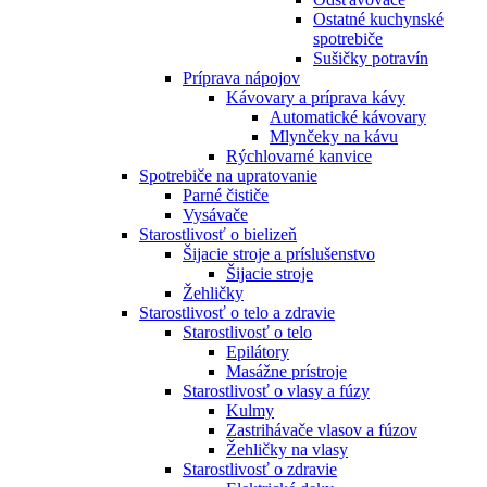
Ostatné kuchynské
spotrebiče
Sušičky potravín
Príprava nápojov
Kávovary a príprava kávy
Automatické kávovary
Mlynčeky na kávu
Rýchlovarné kanvice
Spotrebiče na upratovanie
Parné čističe
Vysávače
Starostlivosť o bielizeň
Šijacie stroje a príslušenstvo
Šijacie stroje
Žehličky
Starostlivosť o telo a zdravie
Starostlivosť o telo
Epilátory
Masážne prístroje
Starostlivosť o vlasy a fúzy
Kulmy
Zastrihávače vlasov a fúzov
Žehličky na vlasy
Starostlivosť o zdravie