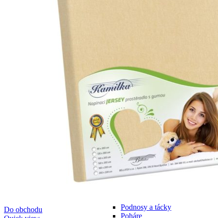
Cedníky
Sitá
Strúhadlá, lisy a lúpače
Lisy na citrusy
Strúhadlá
Varešky, metly a naberačky
Obracačky
Nákupné tašky a košíky
Odpadkové koše
Organizácia kuchyne
Odkvapkávače na riad
Pečenie
Formy na pečenie
Vykrajovátka
Skladovanie a balenie potravín
Boxy na desiatu
Chlebníky
Dózy na potraviny
Obedáre
Stojany na víno
Stolovanie
Hrnčeky a šálky
Misky a misy
Podnosy a tácky
Do obchodu
Poháre