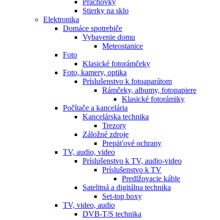
Prachovky
Stierky na sklo
Elektronika
Domáce spotrebiče
Vybavenie domu
Meteostanice
Foto
Klasické fotorámčeky
Foto, kamery, optika
Príslušenstvo k fotoaparátom
Rámčeky, albumy, fotopapiere
Klasické fotorámiky
Počítače a kancelária
Kancelárska technika
Trezory
Záložné zdroje
Prepäťové ochrany
TV, audio, video
Príslušenstvo k TV, audio-video
Príslušenstvo k TV
Predlžovacie káble
Satelitná a digitálna technika
Set-top boxy
TV, video, audio
DVB-T/S technika