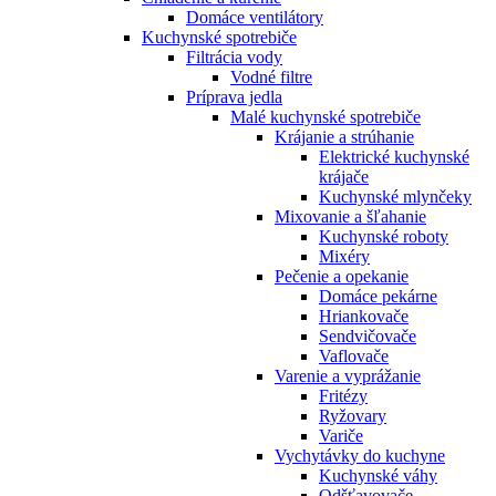
Domáce ventilátory
Kuchynské spotrebiče
Filtrácia vody
Vodné filtre
Príprava jedla
Malé kuchynské spotrebiče
Krájanie a strúhanie
Elektrické kuchynské
krájače
Kuchynské mlynčeky
Mixovanie a šľahanie
Kuchynské roboty
Mixéry
Pečenie a opekanie
Domáce pekárne
Hriankovače
Sendvičovače
Vaflovače
Varenie a vyprážanie
Fritézy
Ryžovary
Variče
Vychytávky do kuchyne
Kuchynské váhy
Odšťavovače