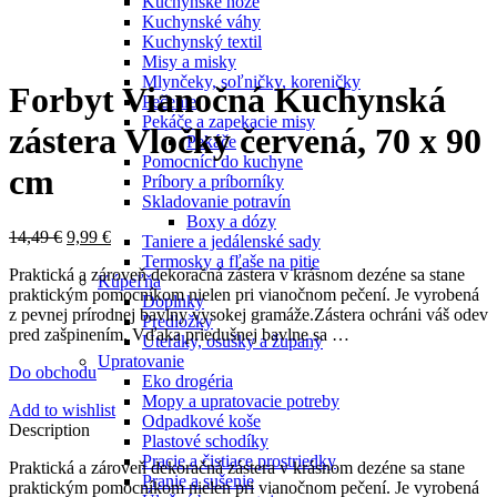
Kuchynské nože
Kuchynské váhy
Kuchynský textil
Click to enlarge
Misy a misky
Mlynčeky, soľničky, koreničky
Forbyt Vianočná Kuchynská
Pečenie
Pekáče a zapekacie misy
zástera Vločky červená, 70 x 90
Pekáče
Pomocníci do kuchyne
cm
Príbory a príborníky
Skladovanie potravín
Boxy a dózy
14,49
€
9,99
€
Taniere a jedálenské sady
Termosky a fľaše na pitie
Praktická a zároveň dekoračná zástera v krásnom dezéne sa stane
Kúpeľňa
praktickým pomocníkom nielen pri vianočnom pečení. Je vyrobená
Doplnky
z pevnej prírodnej bavlny vysokej gramáže.Zástera ochráni váš odev
Predložky
pred zašpinením. Vďaka priedušnej bavlne sa …
Uteráky, osušky a župany
Upratovanie
Do obchodu
Eko drogéria
Mopy a upratovacie potreby
Add to wishlist
Odpadkové koše
Description
Plastové schodíky
Pracie a čistiace prostriedky
Praktická a zároveň dekoračná zástera v krásnom dezéne sa stane
Pranie a sušenie
praktickým pomocníkom nielen pri vianočnom pečení. Je vyrobená