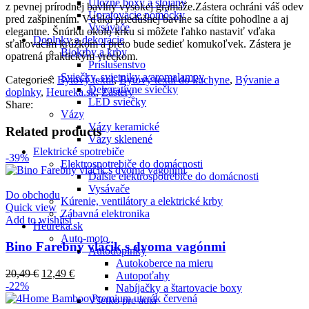
Úložné boxy a stojany
z pevnej prírodnej bavlny vysokej gramáže.Zástera ochráni váš odev
Upratovacie pomôcky
pred zašpinením. Vďaka priedušnej bavlne sa cítite pohodlne a aj
Vysávače
elegantne. Šnúrku okolo krku si môžete ľahko nastaviť vďaka
Doplnky a dekorácie
sťahovacím krúžkom a preto bude sedieť komukoľvek. Zástera je
Biokrby a krby
opatrená praktickým vreckom.
Príslušenstvo
Sviečky, svietniky a aromalampy
Categories:
Bytový textil
,
Bytový textil do kuchyne
,
Bývanie a
Dekoratívne sviečky
doplnky
,
Heureka.sk
,
Zástery
LED sviečky
Share:
Vázy
Vázy keramické
Related products
Vázy sklenené
Elektrické spotrebiče
-39%
Elektrospotrebiče do domácnosti
Dalšie elektrospotrebiče do domácnosti
Vysávače
Do obchodu
Kúrenie, ventilátory a elektrické krby
Quick view
Zábavná elektronika
Add to wishlist
Heureka.sk
Auto-moto
Bino Farebný vláčik s dvoma vagónmi
Autodoplnky
Autokoberce na mieru
20,49
€
12,49
€
Autopoťahy
-22%
Nabíjačky a štartovacie boxy
Všetko pre autá