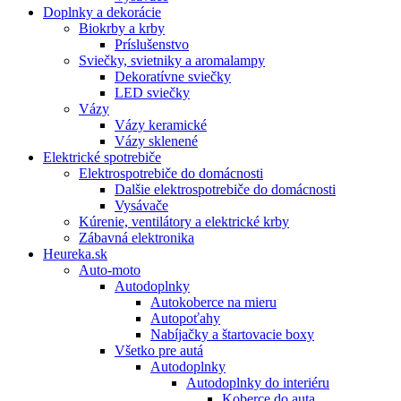
Doplnky a dekorácie
Biokrby a krby
Príslušenstvo
Sviečky, svietniky a aromalampy
Dekoratívne sviečky
LED sviečky
Vázy
Vázy keramické
Vázy sklenené
Elektrické spotrebiče
Elektrospotrebiče do domácnosti
Dalšie elektrospotrebiče do domácnosti
Vysávače
Kúrenie, ventilátory a elektrické krby
Zábavná elektronika
Heureka.sk
Auto-moto
Autodoplnky
Autokoberce na mieru
Autopoťahy
Nabíjačky a štartovacie boxy
Všetko pre autá
Autodoplnky
Autodoplnky do interiéru
Koberce do auta