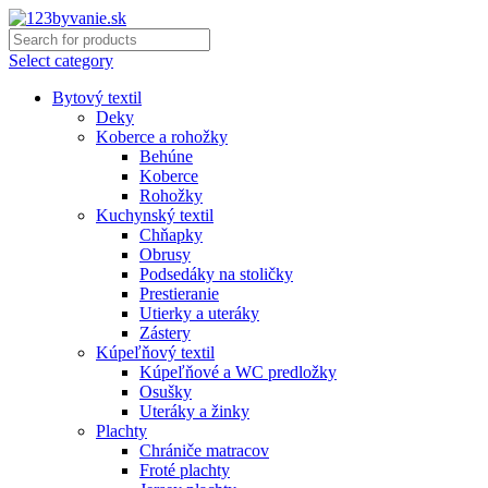
Select category
Bytový textil
Deky
Koberce a rohožky
Behúne
Koberce
Rohožky
Kuchynský textil
Chňapky
Obrusy
Podsedáky na stoličky
Prestieranie
Utierky a uteráky
Zástery
Kúpeľňový textil
Kúpeľňové a WC predložky
Osušky
Uteráky a žinky
Plachty
Chrániče matracov
Froté plachty