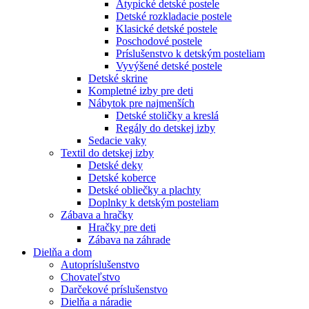
Atypické detské postele
Detské rozkladacie postele
Klasické detské postele
Poschodové postele
Príslušenstvo k detským posteliam
Vyvýšené detské postele
Detské skrine
Kompletné izby pre deti
Nábytok pre najmenších
Detské stoličky a kreslá
Regály do detskej izby
Sedacie vaky
Textil do detskej izby
Detské deky
Detské koberce
Detské obliečky a plachty
Doplnky k detským posteliam
Zábava a hračky
Hračky pre deti
Zábava na záhrade
Dielňa a dom
Autopríslušenstvo
Chovateľstvo
Darčekové príslušenstvo
Dielňa a náradie