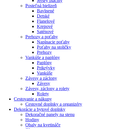
Jersey plachty
Posteľná bielizeň
Bavlnené
Detské
Flanelové
Krepové
Saténové
Prehozy a poťahy
Napínacie poťahy
Poťahy na stoličky
Prehozy
Vankúše a paplóny
Paplóny
Prikrývky
Vankúše
Závesy a záclony
Závesy
Závesy, záclony a rolety
Rolety
Cestovanie a nákupy
Cestovné doplnky a organizéry
Dekorácie a bytové doplnky
Dekoračné panely na stenu
Hodiny
Obaly na kvetináče