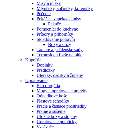
Misy a misky
Mlynčeky, soľničky, koreničky
Pečenie
Pekáče a zapekacie misy
Pekáče
Pomocníci do kuchyne
Príbory a príborníky
Skladovanie potravín
Boxy a dózy
Taniere a jedálenské sady
Termosky a fľaše na pitie
Kúpeľňa
Doplnky
Predložky
Uteráky, osušky a župany
Upratovanie
Eko drogéria
Mopy a upratovacie potreby
Odpadkové koše
Plastové schodíky
Pracie a čistiace prostriedky
Pranie a sušenie
Úložné boxy a stojany
Upratovacie pomôcky
Vysávače