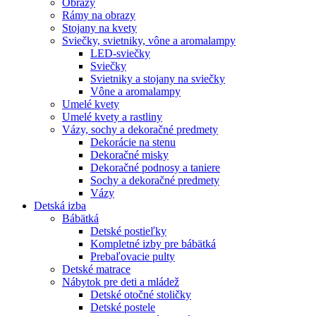
Obrazy
Rámy na obrazy
Stojany na kvety
Sviečky, svietniky, vône a aromalampy
LED-sviečky
Sviečky
Svietniky a stojany na sviečky
Vône a aromalampy
Umelé kvety
Umelé kvety a rastliny
Vázy, sochy a dekoračné predmety
Dekorácie na stenu
Dekoračné misky
Dekoračné podnosy a taniere
Sochy a dekoračné predmety
Vázy
Detská izba
Bábätká
Detské postieľky
Kompletné izby pre bábätká
Prebaľovacie pulty
Detské matrace
Nábytok pre deti a mládež
Detské otočné stoličky
Detské postele