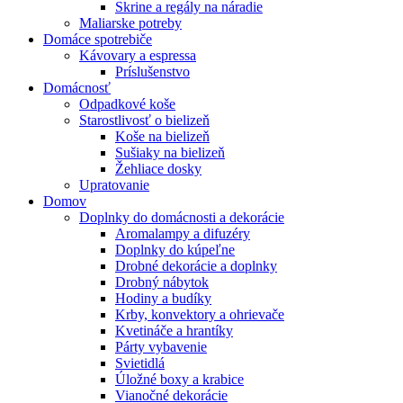
Skrine a regály na náradie
Maliarske potreby
Domáce spotrebiče
Kávovary a espressa
Príslušenstvo
Domácnosť
Odpadkové koše
Starostlivosť o bielizeň
Koše na bielizeň
Sušiaky na bielizeň
Žehliace dosky
Upratovanie
Domov
Doplnky do domácnosti a dekorácie
Aromalampy a difuzéry
Doplnky do kúpeľne
Drobné dekorácie a doplnky
Drobný nábytok
Hodiny a budíky
Krby, konvektory a ohrievače
Kvetináče a hrantíky
Párty vybavenie
Svietidlá
Úložné boxy a krabice
Vianočné dekorácie