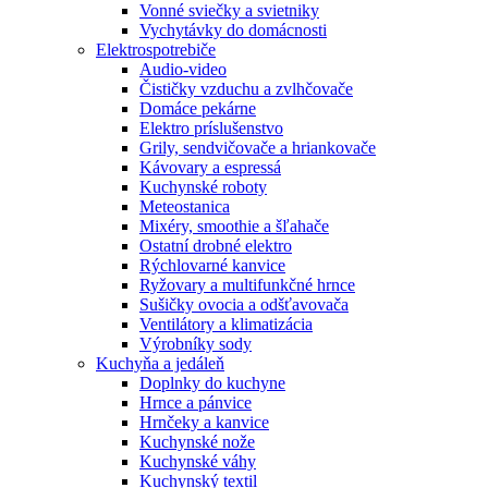
Vonné sviečky a svietniky
Vychytávky do domácnosti
Elektrospotrebiče
Audio-video
Čističky vzduchu a zvlhčovače
Domáce pekárne
Elektro príslušenstvo
Grily, sendvičovače a hriankovače
Kávovary a espressá
Kuchynské roboty
Meteostanica
Mixéry, smoothie a šľahače
Ostatní drobné elektro
Rýchlovarné kanvice
Ryžovary a multifunkčné hrnce
Sušičky ovocia a odšťavovača
Ventilátory a klimatizácia
Výrobníky sody
Kuchyňa a jedáleň
Doplnky do kuchyne
Hrnce a pánvice
Hrnčeky a kanvice
Kuchynské nože
Kuchynské váhy
Kuchynský textil