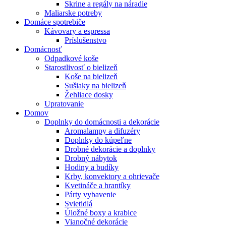
Skrine a regály na náradie
Maliarske potreby
Domáce spotrebiče
Kávovary a espressa
Príslušenstvo
Domácnosť
Odpadkové koše
Starostlivosť o bielizeň
Koše na bielizeň
Sušiaky na bielizeň
Žehliace dosky
Upratovanie
Domov
Doplnky do domácnosti a dekorácie
Aromalampy a difuzéry
Doplnky do kúpeľne
Drobné dekorácie a doplnky
Drobný nábytok
Hodiny a budíky
Krby, konvektory a ohrievače
Kvetináče a hrantíky
Párty vybavenie
Svietidlá
Úložné boxy a krabice
Vianočné dekorácie