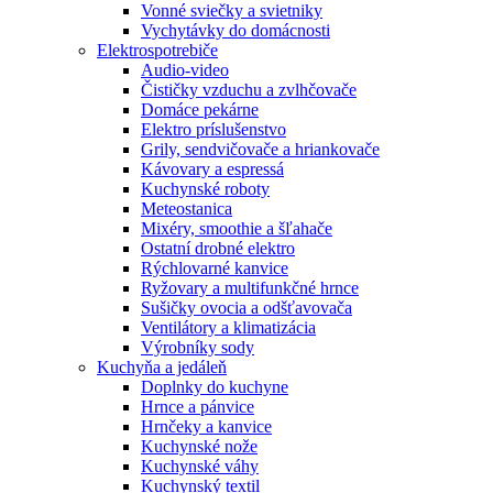
Vonné sviečky a svietniky
Vychytávky do domácnosti
Elektrospotrebiče
Audio-video
Čističky vzduchu a zvlhčovače
Domáce pekárne
Elektro príslušenstvo
Grily, sendvičovače a hriankovače
Kávovary a espressá
Kuchynské roboty
Meteostanica
Mixéry, smoothie a šľahače
Ostatní drobné elektro
Rýchlovarné kanvice
Ryžovary a multifunkčné hrnce
Sušičky ovocia a odšťavovača
Ventilátory a klimatizácia
Výrobníky sody
Kuchyňa a jedáleň
Doplnky do kuchyne
Hrnce a pánvice
Hrnčeky a kanvice
Kuchynské nože
Kuchynské váhy
Kuchynský textil