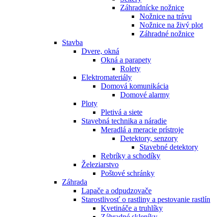
Záhradnícke nožnice
Nožnice na trávu
Nožnice na živý plot
Záhradné nožnice
Stavba
Dvere, okná
Okná a parapety
Rolety
Elektromateriály
Domová komunikácia
Domové alarmy
Ploty
Pletivá a siete
Stavebná technika a náradie
Meradlá a meracie prístroje
Detektory, senzory
Stavebné detektory
Rebríky a schodíky
Železiarstvo
Poštové schránky
Záhrada
Lapače a odpudzovače
Starostlivosť o rastliny a pestovanie rastlín
Kvetináče a truhlíky
Záhradné skleníky