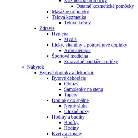
Kozmetické pomôcky
Ostatné kozmetické pomôcky
Masážne prípravky
Telová kozmetika
Telové krémy
Zdravie
Hygiena
Mydlá
Lieky, vitamíny a potravinové doplnky
Arómaterapia
Športová medicína
Zdravotné bandáže a ortézy
Nábytok
Bytové doplnky a dekorácie
Bytové dekorácie
Obrazy
Samolepky na stenu
Tapety
Doplnky do spálne
Nemý sluha
Úložné boxy
Hodiny a budíky
Budíky
Hodiny
Kvety a stojany