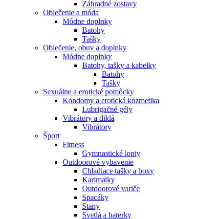
Záhradné zostavy
Oblečenie a móda
Módne doplnky
Batohy
Tašky
Oblečenie, obuv a doplnky
Módne doplnky
Batohy, tašky a kabelky
Batohy
Tašky
Sexuálne a erotické pomôcky
Kondomy a erotická kozmetika
Lubrigačné gély
Vibrátory a dildá
Vibrátory
Šport
Fitness
Gymnastické lopty
Outdoorové vybavenie
Chladiace tašky a boxy
Karimatky
Outdoorové variče
Spacáky
Stany
Svetlá a baterky