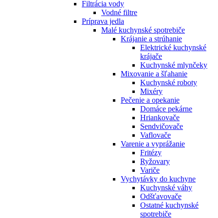
Filtrácia vody
Vodné filtre
Príprava jedla
Malé kuchynské spotrebiče
Krájanie a strúhanie
Elektrické kuchynské
krájače
Kuchynské mlynčeky
Mixovanie a šľahanie
Kuchynské roboty
Mixéry
Pečenie a opekanie
Domáce pekárne
Hriankovače
Sendvičovače
Vaflovače
Varenie a vyprážanie
Fritézy
Ryžovary
Variče
Vychytávky do kuchyne
Kuchynské váhy
Odšťavovače
Ostatné kuchynské
spotrebiče