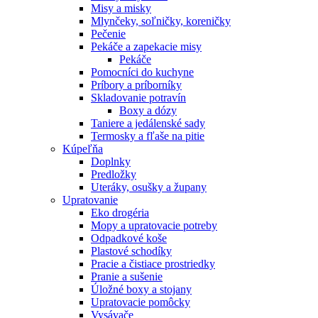
Misy a misky
Mlynčeky, soľničky, koreničky
Pečenie
Pekáče a zapekacie misy
Pekáče
Pomocníci do kuchyne
Príbory a príborníky
Skladovanie potravín
Boxy a dózy
Taniere a jedálenské sady
Termosky a fľaše na pitie
Kúpeľňa
Doplnky
Predložky
Uteráky, osušky a župany
Upratovanie
Eko drogéria
Mopy a upratovacie potreby
Odpadkové koše
Plastové schodíky
Pracie a čistiace prostriedky
Pranie a sušenie
Úložné boxy a stojany
Upratovacie pomôcky
Vysávače