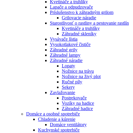
Kvetináče a truhlíky
Lapače a odpudzovače
Príslušenstvo k záhradným grilom
Grilovacie náradie
Starostlivosť o rastliny a pestovanie rastlín
Kvetináče a truhlíky
Záhradné skleníky
Vysávače lístia
Vysokotlakové čističe
Záhradné grily
Záhradné lampy
Záhradné náradie
Lopaty
Nožnice na trávu
Nožnice na živý plot
Ručné píly
Sekery
Zavlažovanie
Postrekovače
Vozíky na hadice
Záhradné hadice
Domáce a osobné spotrebiče
Chladenie a kúrenie
Domáce ventilátory
Kuchynské spotrebiče