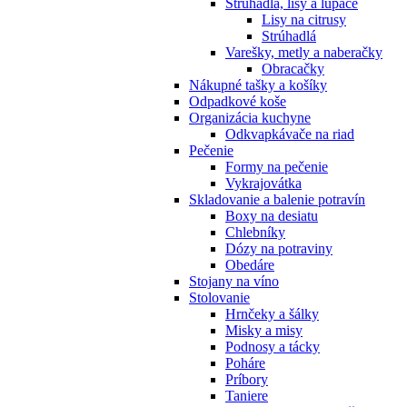
Strúhadlá, lisy a lúpače
Lisy na citrusy
Strúhadlá
Varešky, metly a naberačky
Obracačky
Nákupné tašky a košíky
Odpadkové koše
Organizácia kuchyne
Odkvapkávače na riad
Pečenie
Formy na pečenie
Vykrajovátka
Skladovanie a balenie potravín
Boxy na desiatu
Chlebníky
Dózy na potraviny
Obedáre
Stojany na víno
Stolovanie
Hrnčeky a šálky
Misky a misy
Podnosy a tácky
Poháre
Príbory
Taniere