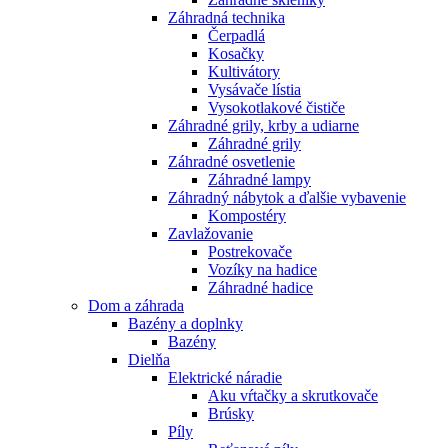
Záhradná technika
Čerpadlá
Kosačky
Kultivátory
Vysávače lístia
Vysokotlakové čističe
Záhradné grily, krby a udiarne
Záhradné grily
Záhradné osvetlenie
Záhradné lampy
Záhradný nábytok a ďalšie vybavenie
Kompostéry
Zavlažovanie
Postrekovače
Vozíky na hadice
Záhradné hadice
Dom a záhrada
Bazény a doplnky
Bazény
Dielňa
Elektrické náradie
Aku vŕtačky a skrutkovače
Brúsky
Píly