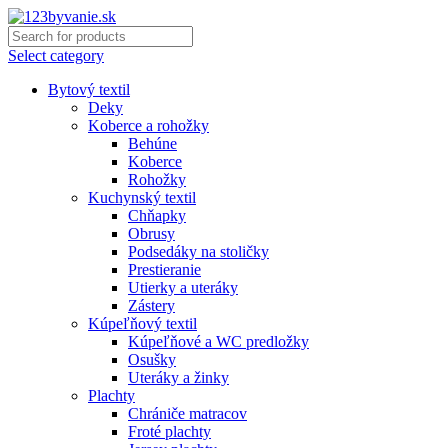
Select category
Bytový textil
Deky
Koberce a rohožky
Behúne
Koberce
Rohožky
Kuchynský textil
Chňapky
Obrusy
Podsedáky na stoličky
Prestieranie
Utierky a uteráky
Zástery
Kúpeľňový textil
Kúpeľňové a WC predložky
Osušky
Uteráky a žinky
Plachty
Chrániče matracov
Froté plachty