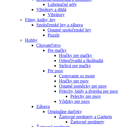
Lubrigačné gély
Vibrátory a dildá
Vibrátory
Filmy, knihy, hry
Spoločenské hry a zábava
Ostatné spoločenské hry
Puzzle
Hobby
Chovateľstvo
Pre mačky
Hračky pre mačky
Odpočívadlá a škrábadlá
Stelivá pre mačky
Pre psov
Cestovanie so psom
Hračky pre psov
Ostatné pomôcky pre psov
Pelechy, búdy a dvierka pre psov
Pelechy pre psov
Vôdzky pre psov
Zábava
Originálne darčeky
Žartovné predmety a Gadgets
Žartovné predmety
Žartovné predmety