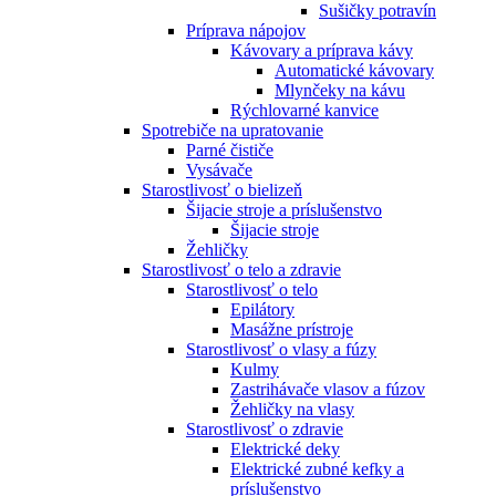
Sušičky potravín
Príprava nápojov
Kávovary a príprava kávy
Automatické kávovary
Mlynčeky na kávu
Rýchlovarné kanvice
Spotrebiče na upratovanie
Parné čističe
Vysávače
Starostlivosť o bielizeň
Šijacie stroje a príslušenstvo
Šijacie stroje
Žehličky
Starostlivosť o telo a zdravie
Starostlivosť o telo
Epilátory
Masážne prístroje
Starostlivosť o vlasy a fúzy
Kulmy
Zastrihávače vlasov a fúzov
Žehličky na vlasy
Starostlivosť o zdravie
Elektrické deky
Elektrické zubné kefky a
príslušenstvo