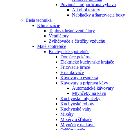
Povinná a odporúčaná výbava
Alkohol testery
Nabíjačky a štartovacie boxy
Biela technika
Klimatizácie
Teplovzdušné ventilátory
Ventilátory
Zvlhčovače a čističky vzduchu
Malé spotrebiče
Kuchynské spotrebiče
Domáce pekárne
Elektrické kuchynské krájače
Fritovacie hrnce
Hriankovače
Kávovary a espressá
Kávovary a príprava kávy
Automatické kávovary
Mlynčeky na kávu
Kuchynské mlynčeky
Kuchynské roboty
Kuchynské váhy
Mixéry
Mixéry a šľahače
Mlynčeky na kávu
Odšťavovače