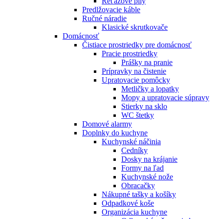
Reťazové píly
Predlžovacie káble
Ručné náradie
Klasické skrutkovače
Domácnosť
Čistiace prostriedky pre domácnosť
Pracie prostriedky
Prášky na pranie
Prípravky na čistenie
Upratovacie pomôcky
Metličky a lopatky
Mopy a upratovacie súpravy
Stierky na sklo
WC štetky
Domové alarmy
Doplnky do kuchyne
Kuchynské náčinia
Cedníky
Dosky na krájanie
Formy na ľad
Kuchynské nože
Obracačky
Nákupné tašky a košíky
Odpadkové koše
Organizácia kuchyne