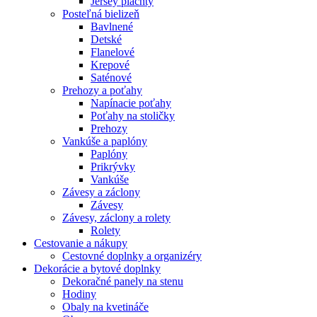
Jersey plachty
Posteľná bielizeň
Bavlnené
Detské
Flanelové
Krepové
Saténové
Prehozy a poťahy
Napínacie poťahy
Poťahy na stoličky
Prehozy
Vankúše a paplóny
Paplóny
Prikrývky
Vankúše
Závesy a záclony
Závesy
Závesy, záclony a rolety
Rolety
Cestovanie a nákupy
Cestovné doplnky a organizéry
Dekorácie a bytové doplnky
Dekoračné panely na stenu
Hodiny
Obaly na kvetináče