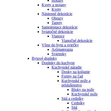
Hodiny
Kvety a stojany
Kvety
Nástenné dekorácie
Obrazy
Tapety
Samolepiace dekorácie
Sviatočné dekorácie
Vianoce
Vianočné dekorácie
Vône do bytu a sviečky
Arómaterapia
Svietniky
Bytové doplnky
Doplnky do kuchyne
Kuchynské náradie
Dosky na krájanie
Formy na ľad
Kuchynské nože a
príslušenstvo
Bloky na nože
Kuchynské nože
Sitá a cedníky
Cedníky
Sitá