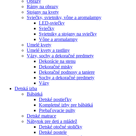
Obrazy
Rámy na obrazy
Stojany na kvety
Sviečky, svietniky, vône a aromalampy
LED-sviečky
Sviečky
Svietniky a stojany na sviečky
Vône a aromalampy
Umelé kvety
Umelé kvety a rastliny
Vázy, sochy a dekoračné predmety
Dekorácie na stenu
Dekoračné misky
Dekoračné podnosy a taniere
Sochy a dekoračné predmety
Vázy
Detská izba
Bábätká
Detské postieľky
Kompletné izby pre bábätká
Prebaľovacie pulty
Detské matrace
Nábytok pre deti a mládež
Detské otočné stoličky
Detské postele