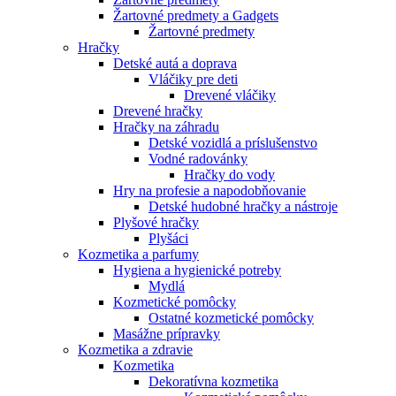
Žartovné predmety a Gadgets
Žartovné predmety
Hračky
Detské autá a doprava
Vláčiky pre deti
Drevené vláčiky
Drevené hračky
Hračky na záhradu
Detské vozidlá a príslušenstvo
Vodné radovánky
Hračky do vody
Hry na profesie a napodobňovanie
Detské hudobné hračky a nástroje
Plyšové hračky
Plyšáci
Kozmetika a parfumy
Hygiena a hygienické potreby
Mydlá
Kozmetické pomôcky
Ostatné kozmetické pomôcky
Masážne prípravky
Kozmetika a zdravie
Kozmetika
Dekoratívna kozmetika