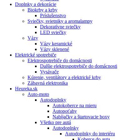
Doplnky a dekorácie
Biokrby a krby
Príslušenstvo
Sviečky, svietniky a aromalampy
Dekoratívne sviečky
LED sviečky
Vázy
Vázy keramické
Vázy sklenené
Elektrické spotrebiče
Elektrospotrebiče do domácnosti
Dalšie elektrospotrebiče do domácnosti
Vysávače
Kúrenie, ventilátory a elektrické krby
Zábavná elektronika
Heureka.sk
Auto-moto
Autodoplnky
Autokoberce na mieru
Autopoťahy
Nabíjačky a štartovacie boxy
Všetko pre autá
Autodoplnky
Autodoplnky do interiéru
Koberce do auta