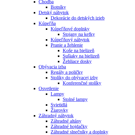
Chodba
Botníky
Detský nábytok
Dekorácie do detských izieb
Kúpeľňa
Kúpeľňové doplnky
Stojany na kefky
Kúpeľňový nábytok
Pranie a žehlenie
Koše na bielizeň
Sušiaky na bielizeň
Žehliace dosky
Obývacia izba
Regály a poličky
Stolíky do obývacej izby
Konferenčné stolíky
Osvetlenie
Lampy
Stolné lampy
Svietidlá
Žiarovky
Záhradný nábytok
Záhradné altány
Záhradné hojdačky
Záhradné slnečníky a doplnky