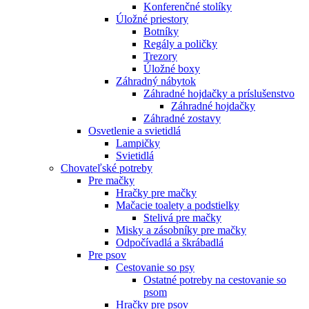
Konferenčné stolíky
Úložné priestory
Botníky
Regály a poličky
Trezory
Úložné boxy
Záhradný nábytok
Záhradné hojdačky a príslušenstvo
Záhradné hojdačky
Záhradné zostavy
Osvetlenie a svietidlá
Lampičky
Svietidlá
Chovateľské potreby
Pre mačky
Hračky pre mačky
Mačacie toalety a podstielky
Stelivá pre mačky
Misky a zásobníky pre mačky
Odpočívadlá a škrábadlá
Pre psov
Cestovanie so psy
Ostatné potreby na cestovanie so
psom
Hračky pre psov