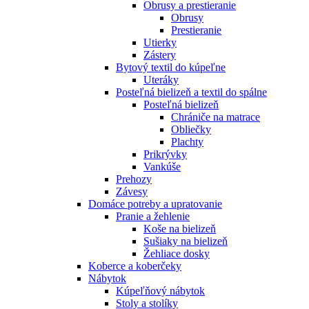
Obrusy a prestieranie
Obrusy
Prestieranie
Utierky
Zástery
Bytový textil do kúpeľne
Uteráky
Posteľná bielizeň a textil do spálne
Posteľná bielizeň
Chrániče na matrace
Obliečky
Plachty
Prikrývky
Vankúše
Prehozy
Závesy
Domáce potreby a upratovanie
Pranie a žehlenie
Koše na bielizeň
Sušiaky na bielizeň
Žehliace dosky
Koberce a koberčeky
Nábytok
Kúpeľňový nábytok
Stoly a stolíky