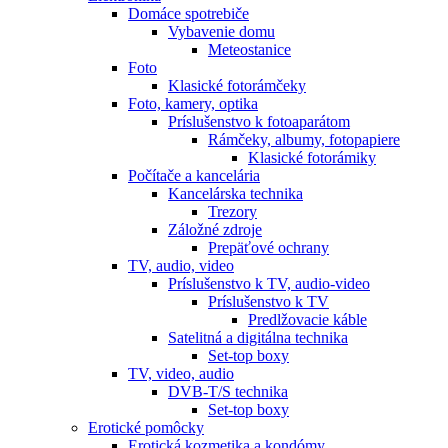
Domáce spotrebiče
Vybavenie domu
Meteostanice
Foto
Klasické fotorámčeky
Foto, kamery, optika
Príslušenstvo k fotoaparátom
Rámčeky, albumy, fotopapiere
Klasické fotorámiky
Počítače a kancelária
Kancelárska technika
Trezory
Záložné zdroje
Prepäťové ochrany
TV, audio, video
Príslušenstvo k TV, audio-video
Príslušenstvo k TV
Predlžovacie káble
Satelitná a digitálna technika
Set-top boxy
TV, video, audio
DVB-T/S technika
Set-top boxy
Erotické pomôcky
Erotická kozmetika a kondómy