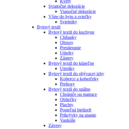
Kvety
Sviatočné dekorácie
Vianočné dekorácie
Vône do bytu a sviečky
Svietniky
Bytový textil
Bytový textil do kuchyne
Chňapky
Obrusy
Prestieranie
Utierky
Zástery
Bytový textil do kúpeľne
Uteráky
Bytový textil do obývacej izby
Koberce a koberčeky
Prehozy
Bytový textil do spálne
Chrániče na matrace
Obliečky
Plachty
Posteľná bielizeň
Prikrývky na spanie
Vankúše
Závesy