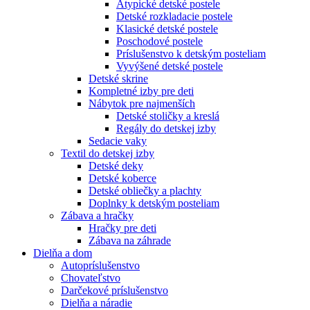
Atypické detské postele
Detské rozkladacie postele
Klasické detské postele
Poschodové postele
Príslušenstvo k detským posteliam
Vyvýšené detské postele
Detské skrine
Kompletné izby pre deti
Nábytok pre najmenších
Detské stoličky a kreslá
Regály do detskej izby
Sedacie vaky
Textil do detskej izby
Detské deky
Detské koberce
Detské obliečky a plachty
Doplnky k detským posteliam
Zábava a hračky
Hračky pre deti
Zábava na záhrade
Dielňa a dom
Autopríslušenstvo
Chovateľstvo
Darčekové príslušenstvo
Dielňa a náradie