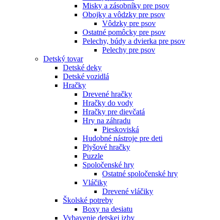
Misky a zásobníky pre psov
Obojky a vôdzky pre psov
Vôdzky pre psov
Ostatné pomôcky pre psov
Pelechy, búdy a dvierka pre psov
Pelechy pre psov
Detský tovar
Detské deky
Detské vozidlá
Hračky
Drevené hračky
Hračky do vody
Hračky pre dievčatá
Hry na záhradu
Pieskoviská
Hudobné nástroje pre deti
Plyšové hračky
Puzzle
Spoločenské hry
Ostatné spoločenské hry
Vláčiky
Drevené vláčiky
Školské potreby
Boxy na desiatu
Vybavenie detskej izby