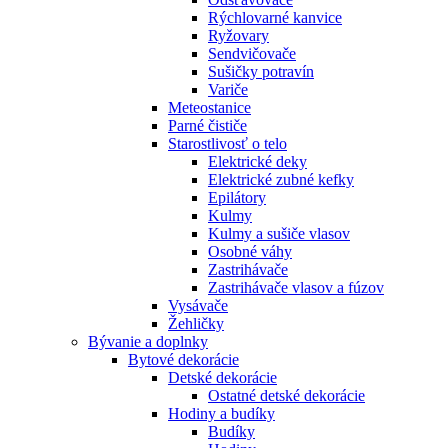
Rýchlovarné kanvice
Ryžovary
Sendvičovače
Sušičky potravín
Variče
Meteostanice
Parné čističe
Starostlivosť o telo
Elektrické deky
Elektrické zubné kefky
Epilátory
Kulmy
Kulmy a sušiče vlasov
Osobné váhy
Zastrihávače
Zastrihávače vlasov a fúzov
Vysávače
Žehličky
Bývanie a doplnky
Bytové dekorácie
Detské dekorácie
Ostatné detské dekorácie
Hodiny a budíky
Budíky