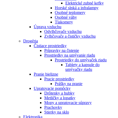
Elektrické zubné kefky
Horské slnká a infralampy
Osobné teplomery
Osobné váhy
Tlakomery
Úprava vzduchu
Odvlhčovače vzduchu
Zvlhčovače a čističky vzduchu
Drogéria
Čistiace prostriedky
Prípravky na čistenie
Prostriedky na umývanie riadu
Prostriedky do umývaček riadu
Tablety a kapsule do
umývačky riadu
Pranie bielizne
Pracie prostriedky
Prášky na pranie
Upratovacie pomôcky
Drôtenky a hubky
Metličky a lopatky
Mopy a upratovacie súpravy
Prachovky
Stierky na sklo
Elektronika