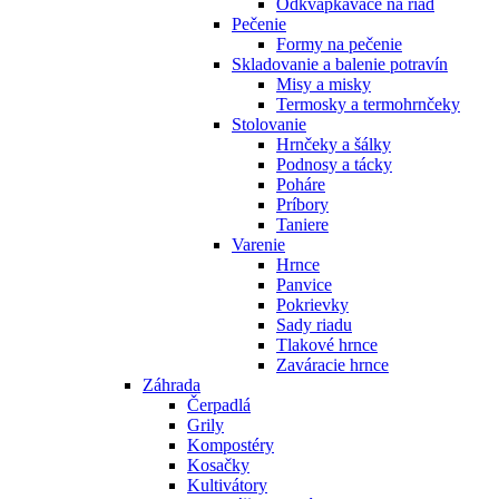
Odkvapkávače na riad
Pečenie
Formy na pečenie
Skladovanie a balenie potravín
Misy a misky
Termosky a termohrnčeky
Stolovanie
Hrnčeky a šálky
Podnosy a tácky
Poháre
Príbory
Taniere
Varenie
Hrnce
Panvice
Pokrievky
Sady riadu
Tlakové hrnce
Zaváracie hrnce
Záhrada
Čerpadlá
Grily
Kompostéry
Kosačky
Kultivátory