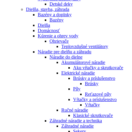
Detské deky
Dielňa, stavba, záhrada
Bazény a doplnky
Bazény
Dielňa
Domácnosť
Kúrenie a ohrev vody
Ohrievače
Teplovzdušné ventilátory
Náradie pre dielňu a záhradu
Náradie do dielne
Akumulátorové náradie
Aku vŕtačky a skrutkovače
Elektrické náradie
Brúsky a príslušenstvo
Brúsky
Píly
Reťazové píly
Vŕtačky a príslušenstvo
Vŕtačky
Ručné náradie
Klasické skrutkovače
Záhradné náradie a technika
Záhradné náradie
Sekery