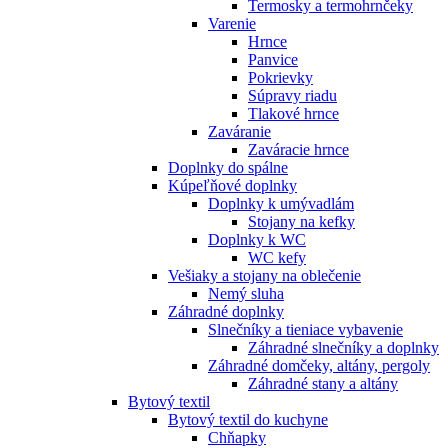
Termosky a termohrnčeky
Varenie
Hrnce
Panvice
Pokrievky
Súpravy riadu
Tlakové hrnce
Zaváranie
Zaváracie hrnce
Doplnky do spálne
Kúpeľňové doplnky
Doplnky k umývadlám
Stojany na kefky
Doplnky k WC
WC kefy
Vešiaky a stojany na oblečenie
Nemý sluha
Záhradné doplnky
Slnečníky a tieniace vybavenie
Záhradné slnečníky a doplnky
Záhradné domčeky, altány, pergoly
Záhradné stany a altány
Bytový textil
Bytový textil do kuchyne
Chňapky