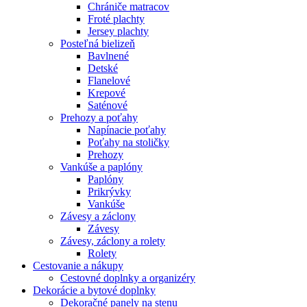
Chrániče matracov
Froté plachty
Jersey plachty
Posteľná bielizeň
Bavlnené
Detské
Flanelové
Krepové
Saténové
Prehozy a poťahy
Napínacie poťahy
Poťahy na stoličky
Prehozy
Vankúše a paplóny
Paplóny
Prikrývky
Vankúše
Závesy a záclony
Závesy
Závesy, záclony a rolety
Rolety
Cestovanie a nákupy
Cestovné doplnky a organizéry
Dekorácie a bytové doplnky
Dekoračné panely na stenu