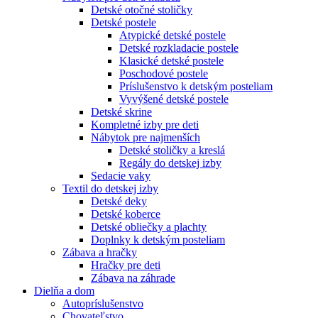
Detské otočné stoličky
Detské postele
Atypické detské postele
Detské rozkladacie postele
Klasické detské postele
Poschodové postele
Príslušenstvo k detským posteliam
Vyvýšené detské postele
Detské skrine
Kompletné izby pre deti
Nábytok pre najmenších
Detské stoličky a kreslá
Regály do detskej izby
Sedacie vaky
Textil do detskej izby
Detské deky
Detské koberce
Detské obliečky a plachty
Doplnky k detským posteliam
Zábava a hračky
Hračky pre deti
Zábava na záhrade
Dielňa a dom
Autopríslušenstvo
Chovateľstvo