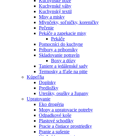
Kuchynské nože
Kuchynské váhy
Kuchynský textil
Misy a misky
Mlynčeky, soľničky, koreničky
Pečenie
Pekáče a zapekacie misy
Pekáče
Pomocníci do kuchyne
Príbory a príborníky
Skladovanie potravín
Boxy a dózy
Taniere a jedálenské sady
Termosky a fľaše na pitie
Kúpeľňa
Doplnky
Predložky
Uteráky, osušky a župany
Upratovanie
Eko drogéria
Mopy a upratovacie potreby
Odpadkové koše
Plastové schodíky
Pracie a čistiace prostriedky
Pranie a sušenie