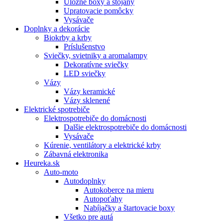
Úložné boxy a stojany
Upratovacie pomôcky
Vysávače
Doplnky a dekorácie
Biokrby a krby
Príslušenstvo
Sviečky, svietniky a aromalampy
Dekoratívne sviečky
LED sviečky
Vázy
Vázy keramické
Vázy sklenené
Elektrické spotrebiče
Elektrospotrebiče do domácnosti
Dalšie elektrospotrebiče do domácnosti
Vysávače
Kúrenie, ventilátory a elektrické krby
Zábavná elektronika
Heureka.sk
Auto-moto
Autodoplnky
Autokoberce na mieru
Autopoťahy
Nabíjačky a štartovacie boxy
Všetko pre autá