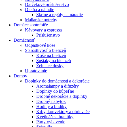
Darčekové príslušenstvo
Dielňa a náradie
Skrine a regály na náradie
Maliarske potreby
Domáce spotrebiče
Kávovary a espressa
Príslušenstvo
Domácnosť
Odpadkové koše
Starostlivosť o bielizeň
Koše na bielizeň
Sušiaky na bielizeň
Žehliace dosky
Upratovanie
Domov
Doplnky do domácnosti a dekorácie
Aromalampy a difuzéry
Doplnky do kúpeľne
Drobné dekorácie a doplnky
Drobný nábytok
Hodiny a budíky
Krby, konvektory a ohrievače
Kvetináče a hrantíky
Párty vybavenie
Svietidlá