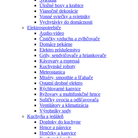
Úložné boxy a krabice
Vianočné dekorácie
Vonné sviečky a svietniky
Vychytávky do domácnosti
Elektrospotrebiče
Audio-video
Čističky vzduchu a zvlhčovače
Domáce pekárne
Elektro príslušenstvo
Grily, sendvičovače a hriankovače
Kávovary a espressá
Kuchynské roboty
Meteostanica
Mixéry, smoothie a šľahače
Ostatní drobné elektro
Rýchlovarné kanvice
Ryžovary a multifunkčné hrnce
Sušičky ovocia a odšťavovača
Ventilátory a klimatizácia
Výrobníky sody
Kuchyňa a jedáleň
Doplnky do kuchyne
Hrnce a pánvice
Hrnčeky a kanvice