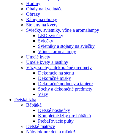
Hodiny
Obaly na kvetináče
Obrazy
Rámy na obrazy
Stojany na kvety
Sviečky, svietniky, vône a aromalampy
LED-sviečky
Sviečky
Svietniky a stojany na sviečky
Vône a aromalampy
Umelé kvety
Umelé kvety a rastliny
Vázy, sochy a dekoračné predmety
Dekorácie na stenu
Dekoračné misky
Dekoračné podnosy a taniere
Sochy a dekoračné predmety
Vázy
Detská izba
Bábätká
Detské postieľky
Kompletné izby pre bábätká
Prebaľovacie pulty
Detské matrace
Nábytok pre deti a mládež