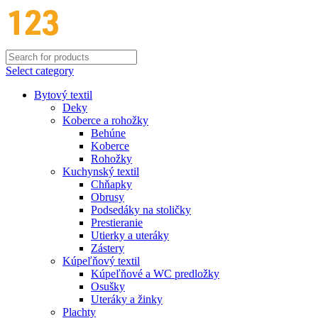
Select category
Bytový textil
Deky
Koberce a rohožky
Behúne
Koberce
Rohožky
Kuchynský textil
Chňapky
Obrusy
Podsedáky na stoličky
Prestieranie
Utierky a uteráky
Zástery
Kúpeľňový textil
Kúpeľňové a WC predložky
Osušky
Uteráky a žinky
Plachty