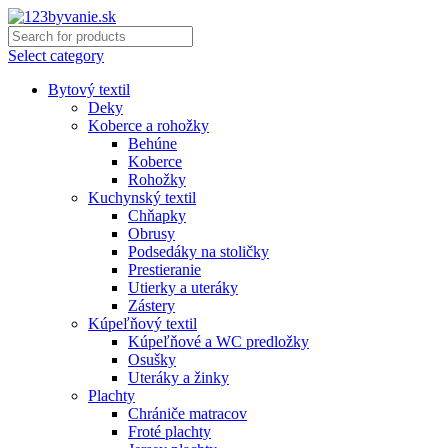
Select category
Bytový textil
Deky
Koberce a rohožky
Behúne
Koberce
Rohožky
Kuchynský textil
Chňapky
Obrusy
Podsedáky na stoličky
Prestieranie
Utierky a uteráky
Zástery
Kúpeľňový textil
Kúpeľňové a WC predložky
Osušky
Uteráky a žinky
Plachty
Chrániče matracov
Froté plachty