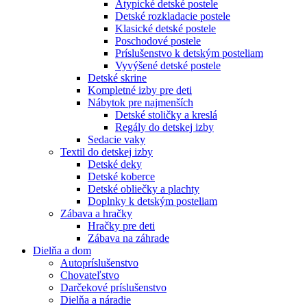
Atypické detské postele
Detské rozkladacie postele
Klasické detské postele
Poschodové postele
Príslušenstvo k detským posteliam
Vyvýšené detské postele
Detské skrine
Kompletné izby pre deti
Nábytok pre najmenších
Detské stoličky a kreslá
Regály do detskej izby
Sedacie vaky
Textil do detskej izby
Detské deky
Detské koberce
Detské obliečky a plachty
Doplnky k detským posteliam
Zábava a hračky
Hračky pre deti
Zábava na záhrade
Dielňa a dom
Autopríslušenstvo
Chovateľstvo
Darčekové príslušenstvo
Dielňa a náradie