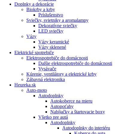
Doplnky a dekorácie
Biokrby a krby
Príslušenstvo
Sviečky, svietniky a aromalampy
Dekoratívne sviečky
LED sviečky
Vázy
Vázy keramické
Vázy sklenené
Elektrické spotrebiče
Elektrospotrebiče do domácnosti
Dalšie elektrospotrebiče do domácnosti
Vysávače
Kúrenie, ventilátory a elektrické krby
Zábavná elektronika
Heureka.sk
Auto-moto
Autodoplnky
Autokoberce na mieru
Autopoťahy
Nabíjačky a štartovacie boxy
Všetko pre autá
Autodoplnky
Autodoplnky do interiéru
Koberce do auta