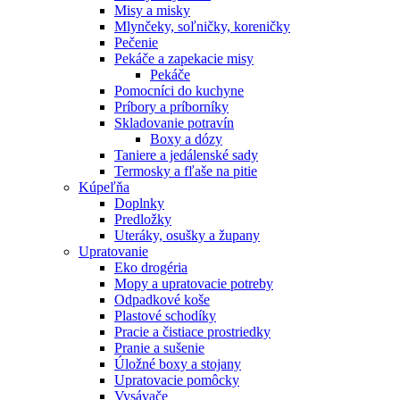
Misy a misky
Mlynčeky, soľničky, koreničky
Pečenie
Pekáče a zapekacie misy
Pekáče
Pomocníci do kuchyne
Príbory a príborníky
Skladovanie potravín
Boxy a dózy
Taniere a jedálenské sady
Termosky a fľaše na pitie
Kúpeľňa
Doplnky
Predložky
Uteráky, osušky a župany
Upratovanie
Eko drogéria
Mopy a upratovacie potreby
Odpadkové koše
Plastové schodíky
Pracie a čistiace prostriedky
Pranie a sušenie
Úložné boxy a stojany
Upratovacie pomôcky
Vysávače