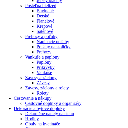
Jersey plachty
Posteľná bielizeň
Bavlnené
Detské
Flanelové
Krepové
Saténové
Prehozy a poťahy
Napínacie poťahy
Poťahy na stoličky
Prehozy
Vankúše a paplóny
Paplóny
Prikrývky
Vankúše
Závesy a záclony
Závesy
Závesy, záclony a rolety
Rolety
Cestovanie a nákupy
Cestovné doplnky a organizéry
Dekorácie a bytové doplnky
Dekoračné panely na stenu
Hodiny
Obaly na kvetináče