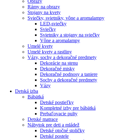
Obrazy
Rámy na obrazy
Stojany na kvety
Sviečky, svietniky, vône a aromalampy
LED-sviečky
Sviečky
Svietniky a stojany na sviečky
Vône a aromalampy
Umelé kvety
Umelé kvety a rastliny
Vázy, sochy a dekoračné predmety
Dekorácie na stenu
Dekoračné misky
Dekoračné podnosy a taniere
Sochy a dekoračné predmety
Vázy
Detská izba
Bábätká
Detské postieľky
Kompletné izby pre bábätká
Prebaľovacie pulty
Detské matrace
Nábytok pre deti a mládež
Detské otočné stoličky
Detské postele