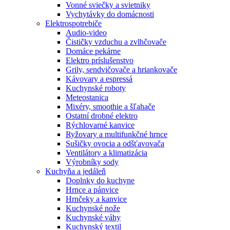
Vonné sviečky a svietniky
Vychytávky do domácnosti
Elektrospotrebiče
Audio-video
Čističky vzduchu a zvlhčovače
Domáce pekárne
Elektro príslušenstvo
Grily, sendvičovače a hriankovače
Kávovary a espressá
Kuchynské roboty
Meteostanica
Mixéry, smoothie a šľahače
Ostatní drobné elektro
Rýchlovarné kanvice
Ryžovary a multifunkčné hrnce
Sušičky ovocia a odšťavovača
Ventilátory a klimatizácia
Výrobníky sody
Kuchyňa a jedáleň
Doplnky do kuchyne
Hrnce a pánvice
Hrnčeky a kanvice
Kuchynské nože
Kuchynské váhy
Kuchynský textil