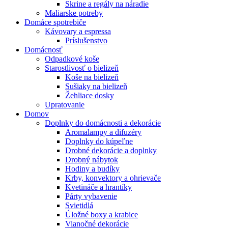
Skrine a regály na náradie
Maliarske potreby
Domáce spotrebiče
Kávovary a espressa
Príslušenstvo
Domácnosť
Odpadkové koše
Starostlivosť o bielizeň
Koše na bielizeň
Sušiaky na bielizeň
Žehliace dosky
Upratovanie
Domov
Doplnky do domácnosti a dekorácie
Aromalampy a difuzéry
Doplnky do kúpeľne
Drobné dekorácie a doplnky
Drobný nábytok
Hodiny a budíky
Krby, konvektory a ohrievače
Kvetináče a hrantíky
Párty vybavenie
Svietidlá
Úložné boxy a krabice
Vianočné dekorácie