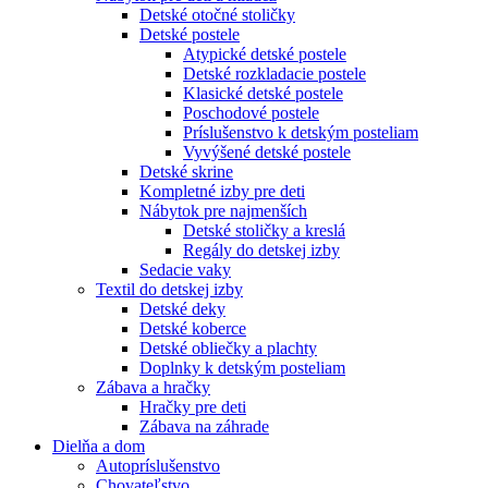
Detské otočné stoličky
Detské postele
Atypické detské postele
Detské rozkladacie postele
Klasické detské postele
Poschodové postele
Príslušenstvo k detským posteliam
Vyvýšené detské postele
Detské skrine
Kompletné izby pre deti
Nábytok pre najmenších
Detské stoličky a kreslá
Regály do detskej izby
Sedacie vaky
Textil do detskej izby
Detské deky
Detské koberce
Detské obliečky a plachty
Doplnky k detským posteliam
Zábava a hračky
Hračky pre deti
Zábava na záhrade
Dielňa a dom
Autopríslušenstvo
Chovateľstvo