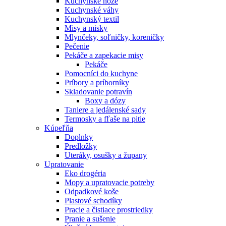
Kuchynské nože
Kuchynské váhy
Kuchynský textil
Misy a misky
Mlynčeky, soľničky, koreničky
Pečenie
Pekáče a zapekacie misy
Pekáče
Pomocníci do kuchyne
Príbory a príborníky
Skladovanie potravín
Boxy a dózy
Taniere a jedálenské sady
Termosky a fľaše na pitie
Kúpeľňa
Doplnky
Predložky
Uteráky, osušky a župany
Upratovanie
Eko drogéria
Mopy a upratovacie potreby
Odpadkové koše
Plastové schodíky
Pracie a čistiace prostriedky
Pranie a sušenie