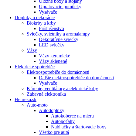
Úložné boxy a stojany
Upratovacie pomôcky
Vysávače
Doplnky a dekorácie
Biokrby a krby
Príslušenstvo
Sviečky, svietniky a aromalampy
Dekoratívne sviečky
LED sviečky
Vázy
Vázy keramické
Vázy sklenené
Elektrické spotrebiče
Elektrospotrebiče do domácnosti
Dalšie elektrospotrebiče do domácnosti
Vysávače
Kúrenie, ventilátory a elektrické krby
Zábavná elektronika
Heureka.sk
Auto-moto
Autodoplnky
Autokoberce na mieru
Autopoťahy
Nabíjačky a štartovacie boxy
Všetko pre autá