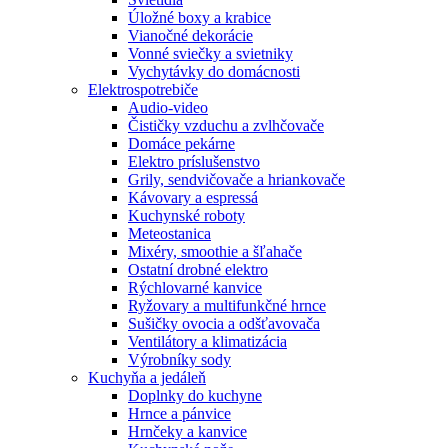
Úložné boxy a krabice
Vianočné dekorácie
Vonné sviečky a svietniky
Vychytávky do domácnosti
Elektrospotrebiče
Audio-video
Čističky vzduchu a zvlhčovače
Domáce pekárne
Elektro príslušenstvo
Grily, sendvičovače a hriankovače
Kávovary a espressá
Kuchynské roboty
Meteostanica
Mixéry, smoothie a šľahače
Ostatní drobné elektro
Rýchlovarné kanvice
Ryžovary a multifunkčné hrnce
Sušičky ovocia a odšťavovača
Ventilátory a klimatizácia
Výrobníky sody
Kuchyňa a jedáleň
Doplnky do kuchyne
Hrnce a pánvice
Hrnčeky a kanvice