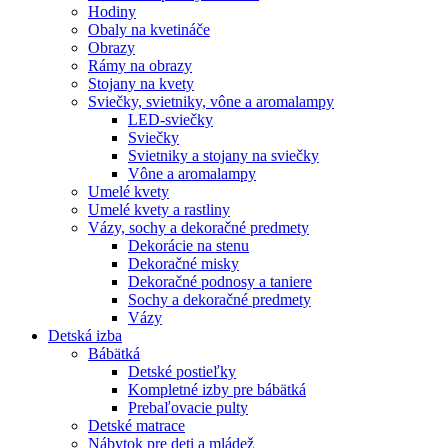
Hodiny
Obaly na kvetináče
Obrazy
Rámy na obrazy
Stojany na kvety
Sviečky, svietniky, vône a aromalampy
LED-sviečky
Sviečky
Svietniky a stojany na sviečky
Vône a aromalampy
Umelé kvety
Umelé kvety a rastliny
Vázy, sochy a dekoračné predmety
Dekorácie na stenu
Dekoračné misky
Dekoračné podnosy a taniere
Sochy a dekoračné predmety
Vázy
Detská izba
Bábätká
Detské postieľky
Kompletné izby pre bábätká
Prebaľovacie pulty
Detské matrace
Nábytok pre deti a mládež