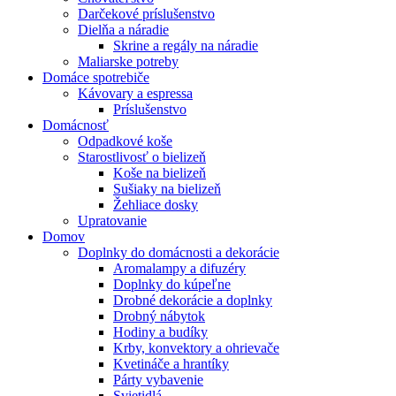
Darčekové príslušenstvo
Dielňa a náradie
Skrine a regály na náradie
Maliarske potreby
Domáce spotrebiče
Kávovary a espressa
Príslušenstvo
Domácnosť
Odpadkové koše
Starostlivosť o bielizeň
Koše na bielizeň
Sušiaky na bielizeň
Žehliace dosky
Upratovanie
Domov
Doplnky do domácnosti a dekorácie
Aromalampy a difuzéry
Doplnky do kúpeľne
Drobné dekorácie a doplnky
Drobný nábytok
Hodiny a budíky
Krby, konvektory a ohrievače
Kvetináče a hrantíky
Párty vybavenie
Svietidlá