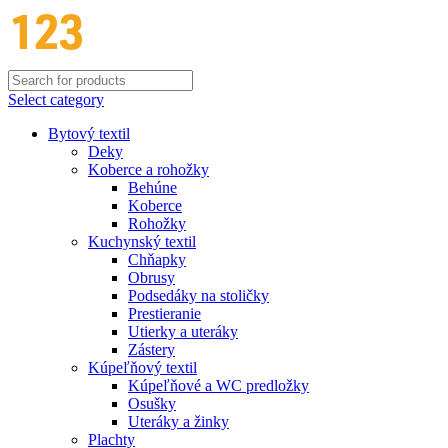
Select category
Bytový textil
Deky
Koberce a rohožky
Behúne
Koberce
Rohožky
Kuchynský textil
Chňapky
Obrusy
Podsedáky na stoličky
Prestieranie
Utierky a uteráky
Zástery
Kúpeľňový textil
Kúpeľňové a WC predložky
Osušky
Uteráky a žinky
Plachty