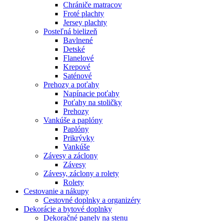
Chrániče matracov
Froté plachty
Jersey plachty
Posteľná bielizeň
Bavlnené
Detské
Flanelové
Krepové
Saténové
Prehozy a poťahy
Napínacie poťahy
Poťahy na stoličky
Prehozy
Vankúše a paplóny
Paplóny
Prikrývky
Vankúše
Závesy a záclony
Závesy
Závesy, záclony a rolety
Rolety
Cestovanie a nákupy
Cestovné doplnky a organizéry
Dekorácie a bytové doplnky
Dekoračné panely na stenu