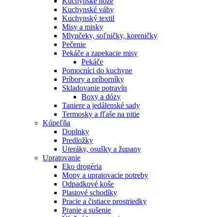
Kuchynské nože
Kuchynské váhy
Kuchynský textil
Misy a misky
Mlynčeky, soľničky, koreničky
Pečenie
Pekáče a zapekacie misy
Pekáče
Pomocníci do kuchyne
Príbory a príborníky
Skladovanie potravín
Boxy a dózy
Taniere a jedálenské sady
Termosky a fľaše na pitie
Kúpeľňa
Doplnky
Predložky
Uteráky, osušky a župany
Upratovanie
Eko drogéria
Mopy a upratovacie potreby
Odpadkové koše
Plastové schodíky
Pracie a čistiace prostriedky
Pranie a sušenie