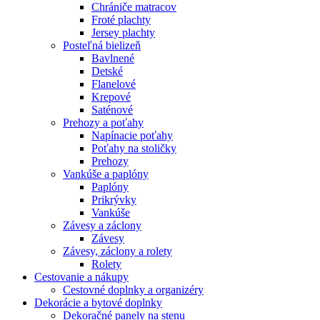
Chrániče matracov
Froté plachty
Jersey plachty
Posteľná bielizeň
Bavlnené
Detské
Flanelové
Krepové
Saténové
Prehozy a poťahy
Napínacie poťahy
Poťahy na stoličky
Prehozy
Vankúše a paplóny
Paplóny
Prikrývky
Vankúše
Závesy a záclony
Závesy
Závesy, záclony a rolety
Rolety
Cestovanie a nákupy
Cestovné doplnky a organizéry
Dekorácie a bytové doplnky
Dekoračné panely na stenu