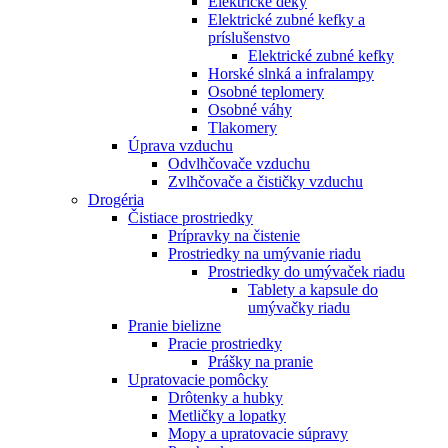
Elektrické deky
Elektrické zubné kefky a
príslušenstvo
Elektrické zubné kefky
Horské slnká a infralampy
Osobné teplomery
Osobné váhy
Tlakomery
Úprava vzduchu
Odvlhčovače vzduchu
Zvlhčovače a čističky vzduchu
Drogéria
Čistiace prostriedky
Prípravky na čistenie
Prostriedky na umývanie riadu
Prostriedky do umývaček riadu
Tablety a kapsule do
umývačky riadu
Pranie bielizne
Pracie prostriedky
Prášky na pranie
Upratovacie pomôcky
Drôtenky a hubky
Metličky a lopatky
Mopy a upratovacie súpravy