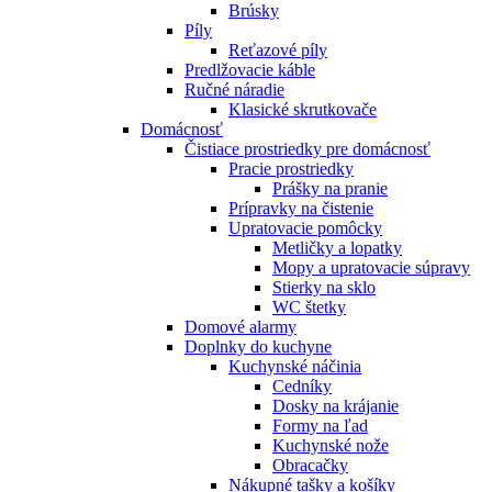
Brúsky
Píly
Reťazové píly
Predlžovacie káble
Ručné náradie
Klasické skrutkovače
Domácnosť
Čistiace prostriedky pre domácnosť
Pracie prostriedky
Prášky na pranie
Prípravky na čistenie
Upratovacie pomôcky
Metličky a lopatky
Mopy a upratovacie súpravy
Stierky na sklo
WC štetky
Domové alarmy
Doplnky do kuchyne
Kuchynské náčinia
Cedníky
Dosky na krájanie
Formy na ľad
Kuchynské nože
Obracačky
Nákupné tašky a košíky