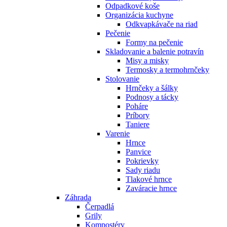
Odpadkové koše
Organizácia kuchyne
Odkvapkávače na riad
Pečenie
Formy na pečenie
Skladovanie a balenie potravín
Misy a misky
Termosky a termohrnčeky
Stolovanie
Hrnčeky a šálky
Podnosy a tácky
Poháre
Príbory
Taniere
Varenie
Hrnce
Panvice
Pokrievky
Sady riadu
Tlakové hrnce
Zaváracie hrnce
Záhrada
Čerpadlá
Grily
Kompostéry