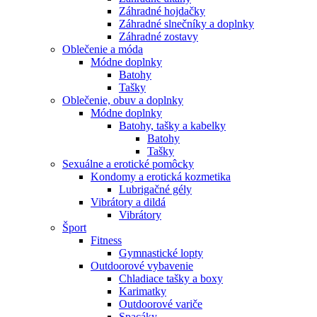
Záhradné hojdačky
Záhradné slnečníky a doplnky
Záhradné zostavy
Oblečenie a móda
Módne doplnky
Batohy
Tašky
Oblečenie, obuv a doplnky
Módne doplnky
Batohy, tašky a kabelky
Batohy
Tašky
Sexuálne a erotické pomôcky
Kondomy a erotická kozmetika
Lubrigačné gély
Vibrátory a dildá
Vibrátory
Šport
Fitness
Gymnastické lopty
Outdoorové vybavenie
Chladiace tašky a boxy
Karimatky
Outdoorové variče
Spacáky