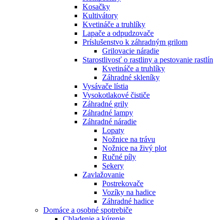
Kosačky
Kultivátory
Kvetináče a truhlíky
Lapače a odpudzovače
Príslušenstvo k záhradným grilom
Grilovacie náradie
Starostlivosť o rastliny a pestovanie rastlín
Kvetináče a truhlíky
Záhradné skleníky
Vysávače lístia
Vysokotlakové čističe
Záhradné grily
Záhradné lampy
Záhradné náradie
Lopaty
Nožnice na trávu
Nožnice na živý plot
Ručné píly
Sekery
Zavlažovanie
Postrekovače
Vozíky na hadice
Záhradné hadice
Domáce a osobné spotrebiče
Chladenie a kúrenie