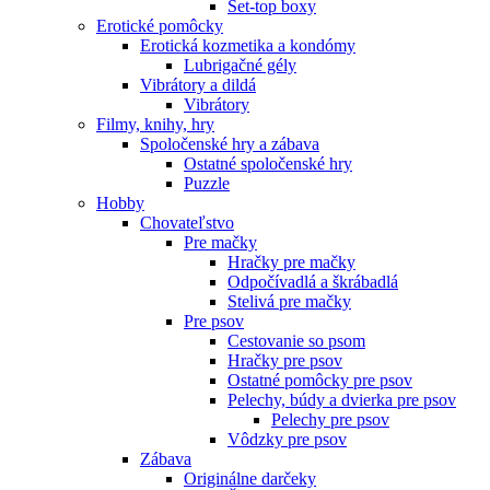
Set-top boxy
Erotické pomôcky
Erotická kozmetika a kondómy
Lubrigačné gély
Vibrátory a dildá
Vibrátory
Filmy, knihy, hry
Spoločenské hry a zábava
Ostatné spoločenské hry
Puzzle
Hobby
Chovateľstvo
Pre mačky
Hračky pre mačky
Odpočívadlá a škrábadlá
Stelivá pre mačky
Pre psov
Cestovanie so psom
Hračky pre psov
Ostatné pomôcky pre psov
Pelechy, búdy a dvierka pre psov
Pelechy pre psov
Vôdzky pre psov
Zábava
Originálne darčeky