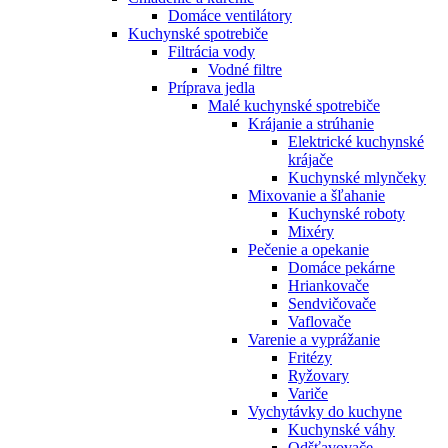
Domáce ventilátory
Kuchynské spotrebiče
Filtrácia vody
Vodné filtre
Príprava jedla
Malé kuchynské spotrebiče
Krájanie a strúhanie
Elektrické kuchynské
krájače
Kuchynské mlynčeky
Mixovanie a šľahanie
Kuchynské roboty
Mixéry
Pečenie a opekanie
Domáce pekárne
Hriankovače
Sendvičovače
Vaflovače
Varenie a vyprážanie
Fritézy
Ryžovary
Variče
Vychytávky do kuchyne
Kuchynské váhy
Odšťavovače