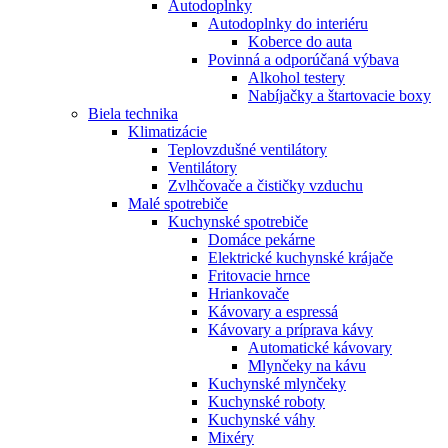
Autodoplnky
Autodoplnky do interiéru
Koberce do auta
Povinná a odporúčaná výbava
Alkohol testery
Nabíjačky a štartovacie boxy
Biela technika
Klimatizácie
Teplovzdušné ventilátory
Ventilátory
Zvlhčovače a čističky vzduchu
Malé spotrebiče
Kuchynské spotrebiče
Domáce pekárne
Elektrické kuchynské krájače
Fritovacie hrnce
Hriankovače
Kávovary a espressá
Kávovary a príprava kávy
Automatické kávovary
Mlynčeky na kávu
Kuchynské mlynčeky
Kuchynské roboty
Kuchynské váhy
Mixéry