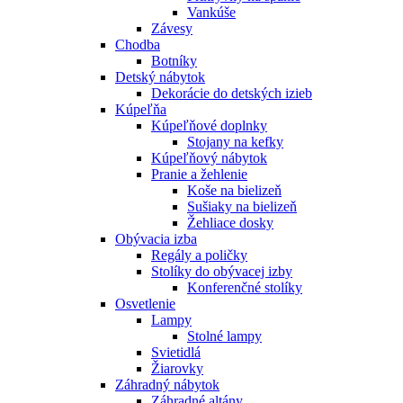
Vankúše
Závesy
Chodba
Botníky
Detský nábytok
Dekorácie do detských izieb
Kúpeľňa
Kúpeľňové doplnky
Stojany na kefky
Kúpeľňový nábytok
Pranie a žehlenie
Koše na bielizeň
Sušiaky na bielizeň
Žehliace dosky
Obývacia izba
Regály a poličky
Stolíky do obývacej izby
Konferenčné stolíky
Osvetlenie
Lampy
Stolné lampy
Svietidlá
Žiarovky
Záhradný nábytok
Záhradné altány