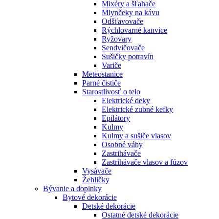
Mixéry a šľahače
Mlynčeky na kávu
Odšťavovače
Rýchlovarné kanvice
Ryžovary
Sendvičovače
Sušičky potravín
Variče
Meteostanice
Parné čističe
Starostlivosť o telo
Elektrické deky
Elektrické zubné kefky
Epilátory
Kulmy
Kulmy a sušiče vlasov
Osobné váhy
Zastrihávače
Zastrihávače vlasov a fúzov
Vysávače
Žehličky
Bývanie a doplnky
Bytové dekorácie
Detské dekorácie
Ostatné detské dekorácie