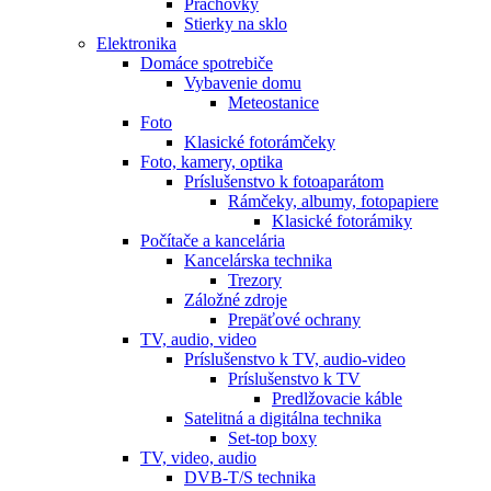
Prachovky
Stierky na sklo
Elektronika
Domáce spotrebiče
Vybavenie domu
Meteostanice
Foto
Klasické fotorámčeky
Foto, kamery, optika
Príslušenstvo k fotoaparátom
Rámčeky, albumy, fotopapiere
Klasické fotorámiky
Počítače a kancelária
Kancelárska technika
Trezory
Záložné zdroje
Prepäťové ochrany
TV, audio, video
Príslušenstvo k TV, audio-video
Príslušenstvo k TV
Predlžovacie káble
Satelitná a digitálna technika
Set-top boxy
TV, video, audio
DVB-T/S technika