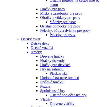
Ostatné potreby na cestovanie so
psom
Hračky pre psov
Misky a zásobníky pre psov
Obojky a vôdzky pre psov
Vôdzky pre psov
Ostatné pomôcky pre psov
Pelechy, búdy a dvierka pre psov
Pelechy pre psov
Detský tovar
Detské deky
Detské vozidlá
Hračky
Drevené hračky
Hračky do vody
Hračky pre dievčatá
Hry na záhradu
Pieskoviská
Hudobné nástroje pre deti
Plyšové hračky
Puzzle
Spoločenské hry
Ostatné spoločenské hry
Vláčiky
Drevené vláčiky