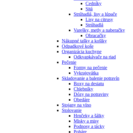
Cedníky
Sitá
Strúhadlá, lisy a lúpače
Lisy na citrusy
Strúhadlá
Varešky, metly a naberačky
Obracačky
Nákupné tašky a košíky
Odpadkové koše
Organizácia kuchyne
Odkvapkávače na riad
Pečenie
Formy na pečenie
Vykrajovátka
Skladovanie a balenie potravín
Boxy na desiatu
Chlebníky
Dózy na potraviny
Obedáre
Stojany na víno
Stolovanie
Hrnčeky a šálky
Misky a misy
Podnosy a tácky
Poháre