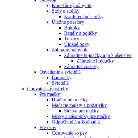
Kúpeľňový nábytok
Stoly a stolíky
Konferenčné stolíky
Úložné priestory
Botníky
Regály a poličky
Trezory
Úložné boxy
Záhradný nábytok
Záhradné hojdačky a príslušenstvo
Záhradné hojdačky
Záhradné zostavy
Osvetlenie a svietidlá
Lampičky
Svietidlá
Chovateľské potreby
Pre mačky
Hračky pre mačky
Mačacie toalety a podstielky
Stelivá pre mačky
Misky a zásobníky pre mačky
Odpočívadlá a škrábadlá
Pre psov
Cestovanie so psy