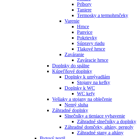
Príbory
Taniere
Termosky a termohrnčeky
Varenie
Hrnce
Panvice
Pokrievky
Súpravy riadu
Tlakové hrnce
Zaváranie
Zaváracie hrnce
Doplnky do spálne
Kúpeľňové doplnky
Doplnky k umývadlám
Stojany na kefky
Doplnky k WC
WC kefy
Vešiaky a stojany na oblečenie
Nemý sluha
Záhradné doplnky
Slnečníky a tieniace vybavenie
Záhradné slnečníky a doplnky
Záhradné domčeky, altány, pergoly
Záhradné stany a altány
Bytový textil