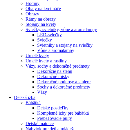
Hodiny
Obaly na kvetináče
Obrazy
Rámy na obrazy
Stojany na kvety
Sviečky, svietniky, vône a aromalampy
LED-sviečky
Sviečky
Svietniky a stojany na sviečky
Vône a aromalampy
Umelé kvety
Umelé kvety a rastliny
Vázy, sochy a dekoračné predmety
Dekorácie na stenu
Dekoračné misky
Dekoračné podnosy a taniere
Sochy a dekoračné predmety
Vázy
Detská izba
Bábätká
Detské postieľky
Kompletné izby pre bábätká
Prebaľovacie pulty
Detské matrace
Nábytok pre deti a mládež