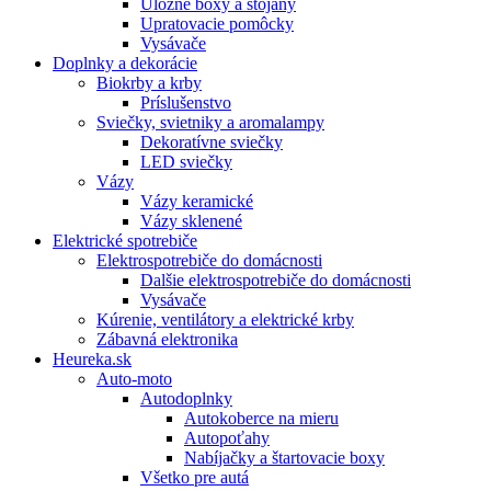
Úložné boxy a stojany
Upratovacie pomôcky
Vysávače
Doplnky a dekorácie
Biokrby a krby
Príslušenstvo
Sviečky, svietniky a aromalampy
Dekoratívne sviečky
LED sviečky
Vázy
Vázy keramické
Vázy sklenené
Elektrické spotrebiče
Elektrospotrebiče do domácnosti
Dalšie elektrospotrebiče do domácnosti
Vysávače
Kúrenie, ventilátory a elektrické krby
Zábavná elektronika
Heureka.sk
Auto-moto
Autodoplnky
Autokoberce na mieru
Autopoťahy
Nabíjačky a štartovacie boxy
Všetko pre autá