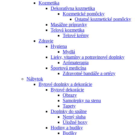
Kozmetika
Dekoratívna kozmetika
Kozmetické pomôcky
Ostatné kozmetické pomôcky
Masážne prípravky
Telová kozmetika
Telové krémy
Zdravie
Hygiena
Mydlá
Lieky, vitamíny a potravinové doplnky
Arómaterapia
Športová medicína
Zdravotné bandáže a ortézy
Nábytok
Bytové doplnky a dekorácie
Bytové dekorácie
Obrazy
Samolepky na stenu
Tapety
Doplnky do spálne
Nemý sluha
Úložné boxy
Hodiny a budíky
Budíky