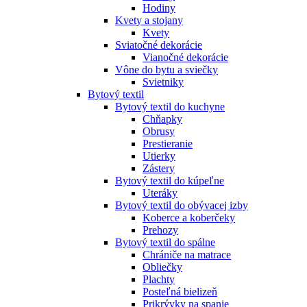
Hodiny
Kvety a stojany
Kvety
Sviatočné dekorácie
Vianočné dekorácie
Vône do bytu a sviečky
Svietniky
Bytový textil
Bytový textil do kuchyne
Chňapky
Obrusy
Prestieranie
Utierky
Zástery
Bytový textil do kúpeľne
Uteráky
Bytový textil do obývacej izby
Koberce a koberčeky
Prehozy
Bytový textil do spálne
Chrániče na matrace
Obliečky
Plachty
Posteľná bielizeň
Prikrývky na spanie