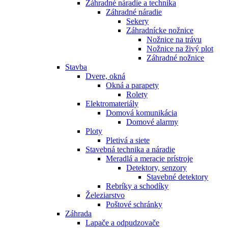
Záhradné náradie a technika
Záhradné náradie
Sekery
Záhradnícke nožnice
Nožnice na trávu
Nožnice na živý plot
Záhradné nožnice
Stavba
Dvere, okná
Okná a parapety
Rolety
Elektromateriály
Domová komunikácia
Domové alarmy
Ploty
Pletivá a siete
Stavebná technika a náradie
Meradlá a meracie prístroje
Detektory, senzory
Stavebné detektory
Rebríky a schodíky
Železiarstvo
Poštové schránky
Záhrada
Lapače a odpudzovače