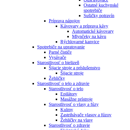
Ostatné kuchynské
spotrebiče
Sušičky potravín
Príprava nápojov
Kávovary a príprava kávy
Automatické kávovary
Mlynčeky na kávu
Rýchlovarné kanvice
Spotrebiče na upratovanie
Parné čističe
Vysávače
Starostlivosť o bielizeň
Šijacie stroje a príslušenstvo
Šijacie stroje
Žehličky
Starostlivosť o telo a zdravie
Starostlivosť o telo
Epilátory
Masážne prístroje
Starostlivosť o vlasy a fúzy
Kulmy
Zastrihávače vlasov a fúzov
Žehličky na vlasy
Starostlivosť o zdravie