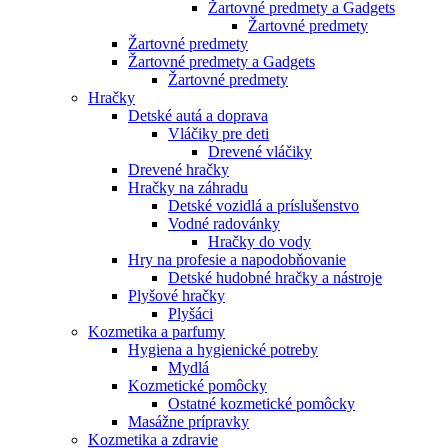
Žartovné predmety a Gadgets
Žartovné predmety
Žartovné predmety
Žartovné predmety a Gadgets
Žartovné predmety
Hračky
Detské autá a doprava
Vláčiky pre deti
Drevené vláčiky
Drevené hračky
Hračky na záhradu
Detské vozidlá a príslušenstvo
Vodné radovánky
Hračky do vody
Hry na profesie a napodobňovanie
Detské hudobné hračky a nástroje
Plyšové hračky
Plyšáci
Kozmetika a parfumy
Hygiena a hygienické potreby
Mydlá
Kozmetické pomôcky
Ostatné kozmetické pomôcky
Masážne prípravky
Kozmetika a zdravie