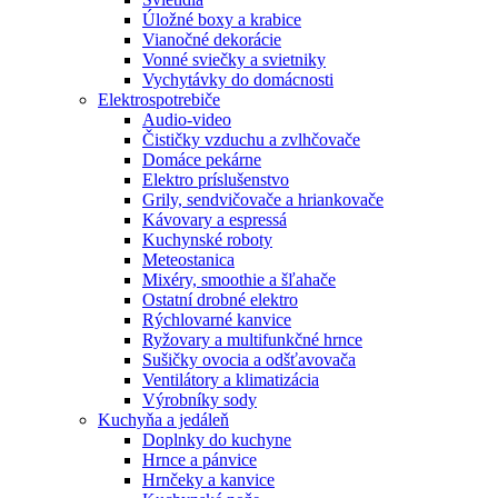
Úložné boxy a krabice
Vianočné dekorácie
Vonné sviečky a svietniky
Vychytávky do domácnosti
Elektrospotrebiče
Audio-video
Čističky vzduchu a zvlhčovače
Domáce pekárne
Elektro príslušenstvo
Grily, sendvičovače a hriankovače
Kávovary a espressá
Kuchynské roboty
Meteostanica
Mixéry, smoothie a šľahače
Ostatní drobné elektro
Rýchlovarné kanvice
Ryžovary a multifunkčné hrnce
Sušičky ovocia a odšťavovača
Ventilátory a klimatizácia
Výrobníky sody
Kuchyňa a jedáleň
Doplnky do kuchyne
Hrnce a pánvice
Hrnčeky a kanvice