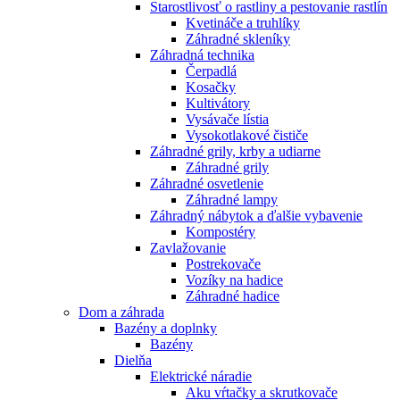
Starostlivosť o rastliny a pestovanie rastlín
Kvetináče a truhlíky
Záhradné skleníky
Záhradná technika
Čerpadlá
Kosačky
Kultivátory
Vysávače lístia
Vysokotlakové čističe
Záhradné grily, krby a udiarne
Záhradné grily
Záhradné osvetlenie
Záhradné lampy
Záhradný nábytok a ďalšie vybavenie
Kompostéry
Zavlažovanie
Postrekovače
Vozíky na hadice
Záhradné hadice
Dom a záhrada
Bazény a doplnky
Bazény
Dielňa
Elektrické náradie
Aku vŕtačky a skrutkovače