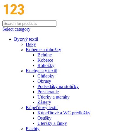
Select category
Bytový textil
Deky
Koberce a rohožky
Behúne
Koberce
Rohožky
Kuchynský textil
Chňapky
Obrusy
Podsedáky na stoličky
Prestieranie
Utierky a uteráky
Zástery
Kúpeľňový textil
Kúpeľňové a WC predložky
Osušky
Uteráky a žinky
Plachty