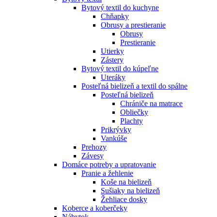
Bytový textil do kuchyne
Chňapky
Obrusy a prestieranie
Obrusy
Prestieranie
Utierky
Zástery
Bytový textil do kúpeľne
Uteráky
Posteľná bielizeň a textil do spálne
Posteľná bielizeň
Chrániče na matrace
Obliečky
Plachty
Prikrývky
Vankúše
Prehozy
Závesy
Domáce potreby a upratovanie
Pranie a žehlenie
Koše na bielizeň
Sušiaky na bielizeň
Žehliace dosky
Koberce a koberčeky
Nábytok