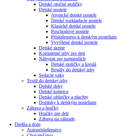
Detské otočné stoličky
Detské postele
Atypické detské postele
Detské rozkladacie postele
Klasické detské postele
Poschodové postele
Príslušenstvo k detským posteliam
Vyvýšené detské postele
Detské skrine
Kompletné izby pre deti
Nábytok pre najmenších
Detské stoličky a kreslá
Regály do detskej izby
Sedacie vaky
Textil do detskej izby
Detské deky
Detské koberce
Detské obliečky a plachty
Doplnky k detským posteliam
Zábava a hračky
Hračky pre deti
Zábava na záhrade
Dielňa a dom
Autopríslušenstvo
Chovateľstvo