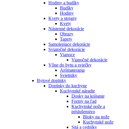
Hodiny a budíky
Budíky
Hodiny
Kvety a stojany
Kvety
Nástenné dekorácie
Obrazy
Tapety
Samolepiace dekorácie
Sviatočné dekorácie
Vianoce
Vianočné dekorácie
Vône do bytu a sviečky
Arómaterapia
Svietniky
Bytové doplnky
Doplnky do kuchyne
Kuchynské náradie
Dosky na krájanie
Formy na ľad
Kuchynské nože a
príslušenstvo
Bloky na nože
Kuchynské nože
Sitá a cedníky