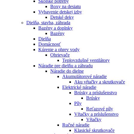
Školské potreby
Boxy na desiatu
Vybavenie detskej izby
Detské deky
Dielňa, stavba, záhrada
Bazény a doplnky
Bazény
Dielňa
Domácnosť
Kúrenie a ohrev vody
Ohrievače
Teplovzdušné ventilátory
Náradie pre dielňu a záhradu
Náradie do dielne
Akumulátorové náradie
Aku vŕtačky a skrutkovače
Elektrické náradie
Brúsky a príslušenstvo
Brúsky
Píly
Reťazové píly
Vŕtačky a príslušenstvo
Vŕtačky
Ručné náradie
Klasické skrutkovače