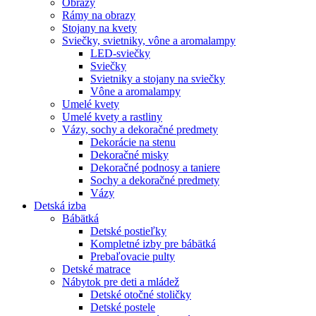
Obrazy
Rámy na obrazy
Stojany na kvety
Sviečky, svietniky, vône a aromalampy
LED-sviečky
Sviečky
Svietniky a stojany na sviečky
Vône a aromalampy
Umelé kvety
Umelé kvety a rastliny
Vázy, sochy a dekoračné predmety
Dekorácie na stenu
Dekoračné misky
Dekoračné podnosy a taniere
Sochy a dekoračné predmety
Vázy
Detská izba
Bábätká
Detské postieľky
Kompletné izby pre bábätká
Prebaľovacie pulty
Detské matrace
Nábytok pre deti a mládež
Detské otočné stoličky
Detské postele