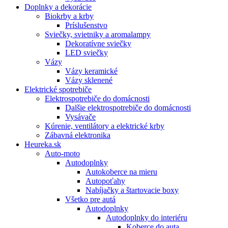
Doplnky a dekorácie
Biokrby a krby
Príslušenstvo
Sviečky, svietniky a aromalampy
Dekoratívne sviečky
LED sviečky
Vázy
Vázy keramické
Vázy sklenené
Elektrické spotrebiče
Elektrospotrebiče do domácnosti
Dalšie elektrospotrebiče do domácnosti
Vysávače
Kúrenie, ventilátory a elektrické krby
Zábavná elektronika
Heureka.sk
Auto-moto
Autodoplnky
Autokoberce na mieru
Autopoťahy
Nabíjačky a štartovacie boxy
Všetko pre autá
Autodoplnky
Autodoplnky do interiéru
Koberce do auta