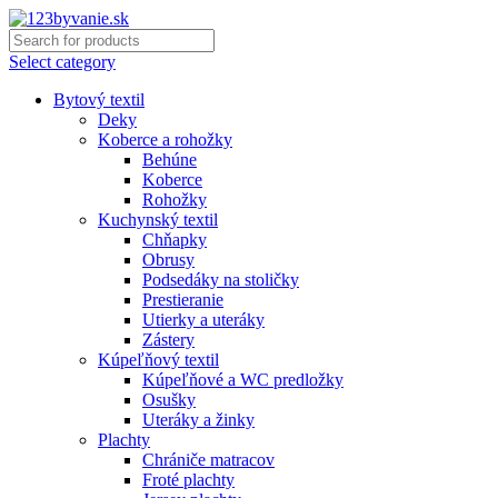
Select category
Bytový textil
Deky
Koberce a rohožky
Behúne
Koberce
Rohožky
Kuchynský textil
Chňapky
Obrusy
Podsedáky na stoličky
Prestieranie
Utierky a uteráky
Zástery
Kúpeľňový textil
Kúpeľňové a WC predložky
Osušky
Uteráky a žinky
Plachty
Chrániče matracov
Froté plachty