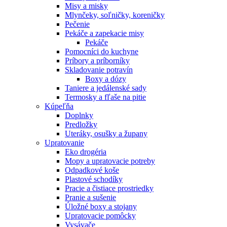
Misy a misky
Mlynčeky, soľničky, koreničky
Pečenie
Pekáče a zapekacie misy
Pekáče
Pomocníci do kuchyne
Príbory a príborníky
Skladovanie potravín
Boxy a dózy
Taniere a jedálenské sady
Termosky a fľaše na pitie
Kúpeľňa
Doplnky
Predložky
Uteráky, osušky a župany
Upratovanie
Eko drogéria
Mopy a upratovacie potreby
Odpadkové koše
Plastové schodíky
Pracie a čistiace prostriedky
Pranie a sušenie
Úložné boxy a stojany
Upratovacie pomôcky
Vysávače