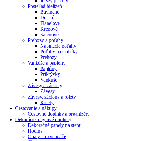
Jersey plachty
Posteľná bielizeň
Bavlnené
Detské
Flanelové
Krepové
Saténové
Prehozy a poťahy
Napínacie poťahy
Poťahy na stoličky
Prehozy
Vankúše a paplóny
Paplóny
Prikrývky
Vankúše
Závesy a záclony
Závesy
Závesy, záclony a rolety
Rolety
Cestovanie a nákupy
Cestovné doplnky a organizéry
Dekorácie a bytové doplnky
Dekoračné panely na stenu
Hodiny
Obaly na kvetináče