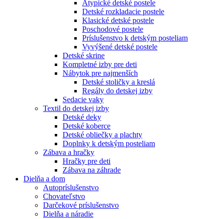
Atypické detské postele
Detské rozkladacie postele
Klasické detské postele
Poschodové postele
Príslušenstvo k detským posteliam
Vyvýšené detské postele
Detské skrine
Kompletné izby pre deti
Nábytok pre najmenších
Detské stoličky a kreslá
Regály do detskej izby
Sedacie vaky
Textil do detskej izby
Detské deky
Detské koberce
Detské obliečky a plachty
Doplnky k detským posteliam
Zábava a hračky
Hračky pre deti
Zábava na záhrade
Dielňa a dom
Autopríslušenstvo
Chovateľstvo
Darčekové príslušenstvo
Dielňa a náradie