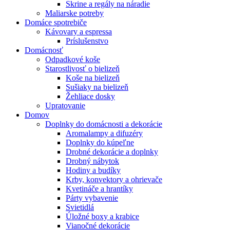
Skrine a regály na náradie
Maliarske potreby
Domáce spotrebiče
Kávovary a espressa
Príslušenstvo
Domácnosť
Odpadkové koše
Starostlivosť o bielizeň
Koše na bielizeň
Sušiaky na bielizeň
Žehliace dosky
Upratovanie
Domov
Doplnky do domácnosti a dekorácie
Aromalampy a difuzéry
Doplnky do kúpeľne
Drobné dekorácie a doplnky
Drobný nábytok
Hodiny a budíky
Krby, konvektory a ohrievače
Kvetináče a hrantíky
Párty vybavenie
Svietidlá
Úložné boxy a krabice
Vianočné dekorácie