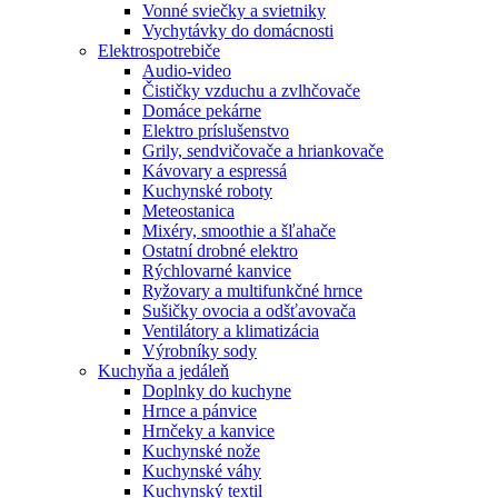
Vonné sviečky a svietniky
Vychytávky do domácnosti
Elektrospotrebiče
Audio-video
Čističky vzduchu a zvlhčovače
Domáce pekárne
Elektro príslušenstvo
Grily, sendvičovače a hriankovače
Kávovary a espressá
Kuchynské roboty
Meteostanica
Mixéry, smoothie a šľahače
Ostatní drobné elektro
Rýchlovarné kanvice
Ryžovary a multifunkčné hrnce
Sušičky ovocia a odšťavovača
Ventilátory a klimatizácia
Výrobníky sody
Kuchyňa a jedáleň
Doplnky do kuchyne
Hrnce a pánvice
Hrnčeky a kanvice
Kuchynské nože
Kuchynské váhy
Kuchynský textil