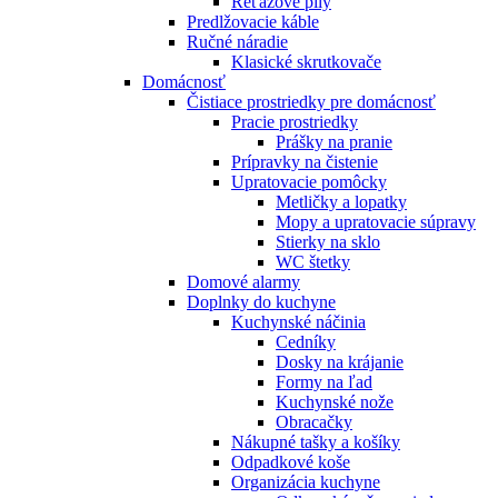
Reťazové píly
Predlžovacie káble
Ručné náradie
Klasické skrutkovače
Domácnosť
Čistiace prostriedky pre domácnosť
Pracie prostriedky
Prášky na pranie
Prípravky na čistenie
Upratovacie pomôcky
Metličky a lopatky
Mopy a upratovacie súpravy
Stierky na sklo
WC štetky
Domové alarmy
Doplnky do kuchyne
Kuchynské náčinia
Cedníky
Dosky na krájanie
Formy na ľad
Kuchynské nože
Obracačky
Nákupné tašky a košíky
Odpadkové koše
Organizácia kuchyne