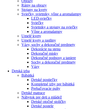
Obrazy
Rámy na obrazy
Stojany na kvety
Sviečky, svietniky, vône a aromalampy
LED-sviečky
Sviečky
Svietniky a stojany na sviečky
Vône a aromalampy
Umelé kvety
Umelé kvety a rastliny
Vázy, sochy a dekoračné predmety
Dekorácie na stenu
Dekoračné misky
Dekoračné podnosy a taniere
Sochy a dekoračné predmety
Vázy
Detská izba
Bábätká
Detské postieľky
Kompletné izby pre bábätká
Prebaľovacie pulty
Detské matrace
Nábytok pre deti a mládež
Detské otočné stoličky
Detské postele