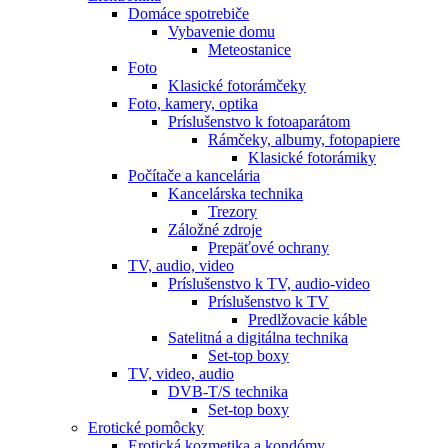
Domáce spotrebiče
Vybavenie domu
Meteostanice
Foto
Klasické fotorámčeky
Foto, kamery, optika
Príslušenstvo k fotoaparátom
Rámčeky, albumy, fotopapiere
Klasické fotorámiky
Počítače a kancelária
Kancelárska technika
Trezory
Záložné zdroje
Prepäťové ochrany
TV, audio, video
Príslušenstvo k TV, audio-video
Príslušenstvo k TV
Predlžovacie káble
Satelitná a digitálna technika
Set-top boxy
TV, video, audio
DVB-T/S technika
Set-top boxy
Erotické pomôcky
Erotická kozmetika a kondómy