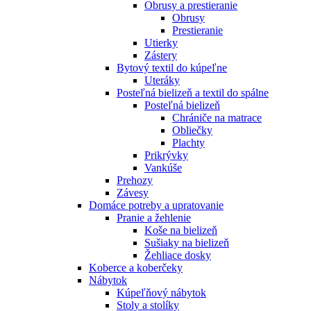
Obrusy a prestieranie
Obrusy
Prestieranie
Utierky
Zástery
Bytový textil do kúpeľne
Uteráky
Posteľná bielizeň a textil do spálne
Posteľná bielizeň
Chrániče na matrace
Obliečky
Plachty
Prikrývky
Vankúše
Prehozy
Závesy
Domáce potreby a upratovanie
Pranie a žehlenie
Koše na bielizeň
Sušiaky na bielizeň
Žehliace dosky
Koberce a koberčeky
Nábytok
Kúpeľňový nábytok
Stoly a stolíky