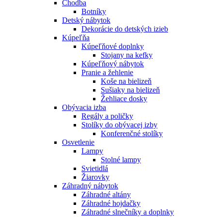
Chodba
Botníky
Detský nábytok
Dekorácie do detských izieb
Kúpeľňa
Kúpeľňové doplnky
Stojany na kefky
Kúpeľňový nábytok
Pranie a žehlenie
Koše na bielizeň
Sušiaky na bielizeň
Žehliace dosky
Obývacia izba
Regály a poličky
Stolíky do obývacej izby
Konferenčné stolíky
Osvetlenie
Lampy
Stolné lampy
Svietidlá
Žiarovky
Záhradný nábytok
Záhradné altány
Záhradné hojdačky
Záhradné slnečníky a doplnky