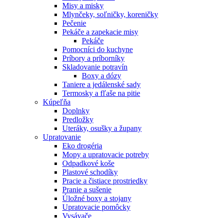
Misy a misky
Mlynčeky, soľničky, koreničky
Pečenie
Pekáče a zapekacie misy
Pekáče
Pomocníci do kuchyne
Príbory a príborníky
Skladovanie potravín
Boxy a dózy
Taniere a jedálenské sady
Termosky a fľaše na pitie
Kúpeľňa
Doplnky
Predložky
Uteráky, osušky a župany
Upratovanie
Eko drogéria
Mopy a upratovacie potreby
Odpadkové koše
Plastové schodíky
Pracie a čistiace prostriedky
Pranie a sušenie
Úložné boxy a stojany
Upratovacie pomôcky
Vysávače