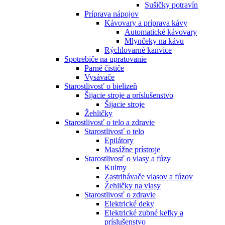
Sušičky potravín
Príprava nápojov
Kávovary a príprava kávy
Automatické kávovary
Mlynčeky na kávu
Rýchlovarné kanvice
Spotrebiče na upratovanie
Parné čističe
Vysávače
Starostlivosť o bielizeň
Šijacie stroje a príslušenstvo
Šijacie stroje
Žehličky
Starostlivosť o telo a zdravie
Starostlivosť o telo
Epilátory
Masážne prístroje
Starostlivosť o vlasy a fúzy
Kulmy
Zastrihávače vlasov a fúzov
Žehličky na vlasy
Starostlivosť o zdravie
Elektrické deky
Elektrické zubné kefky a
príslušenstvo