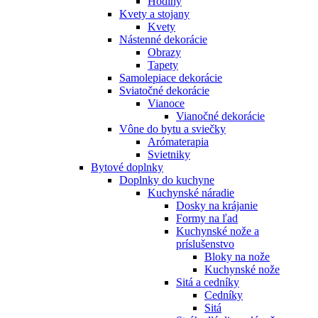
Hodiny
Kvety a stojany
Kvety
Nástenné dekorácie
Obrazy
Tapety
Samolepiace dekorácie
Sviatočné dekorácie
Vianoce
Vianočné dekorácie
Vône do bytu a sviečky
Arómaterapia
Svietniky
Bytové doplnky
Doplnky do kuchyne
Kuchynské náradie
Dosky na krájanie
Formy na ľad
Kuchynské nože a
príslušenstvo
Bloky na nože
Kuchynské nože
Sitá a cedníky
Cedníky
Sitá