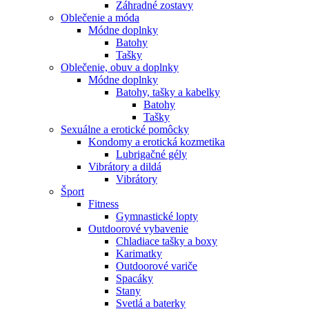
Záhradné zostavy
Oblečenie a móda
Módne doplnky
Batohy
Tašky
Oblečenie, obuv a doplnky
Módne doplnky
Batohy, tašky a kabelky
Batohy
Tašky
Sexuálne a erotické pomôcky
Kondomy a erotická kozmetika
Lubrigačné gély
Vibrátory a dildá
Vibrátory
Šport
Fitness
Gymnastické lopty
Outdoorové vybavenie
Chladiace tašky a boxy
Karimatky
Outdoorové variče
Spacáky
Stany
Svetlá a baterky