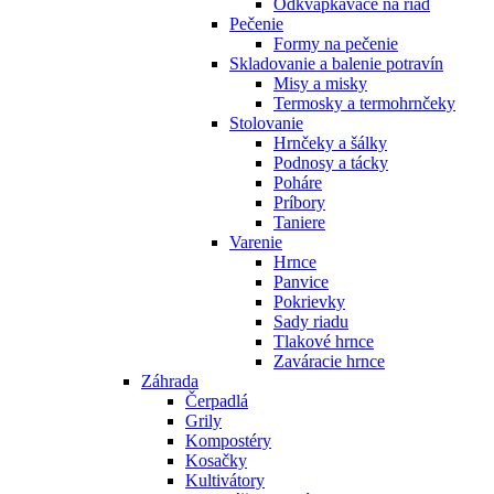
Odkvapkávače na riad
Pečenie
Formy na pečenie
Skladovanie a balenie potravín
Misy a misky
Termosky a termohrnčeky
Stolovanie
Hrnčeky a šálky
Podnosy a tácky
Poháre
Príbory
Taniere
Varenie
Hrnce
Panvice
Pokrievky
Sady riadu
Tlakové hrnce
Zaváracie hrnce
Záhrada
Čerpadlá
Grily
Kompostéry
Kosačky
Kultivátory