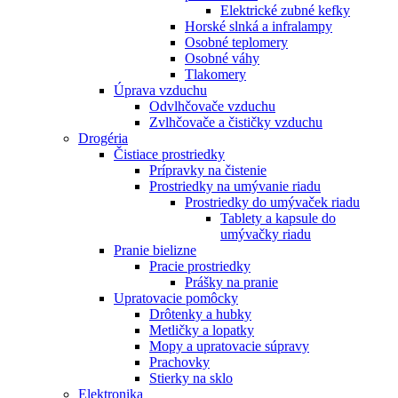
Elektrické zubné kefky
Horské slnká a infralampy
Osobné teplomery
Osobné váhy
Tlakomery
Úprava vzduchu
Odvlhčovače vzduchu
Zvlhčovače a čističky vzduchu
Drogéria
Čistiace prostriedky
Prípravky na čistenie
Prostriedky na umývanie riadu
Prostriedky do umývaček riadu
Tablety a kapsule do
umývačky riadu
Pranie bielizne
Pracie prostriedky
Prášky na pranie
Upratovacie pomôcky
Drôtenky a hubky
Metličky a lopatky
Mopy a upratovacie súpravy
Prachovky
Stierky na sklo
Elektronika