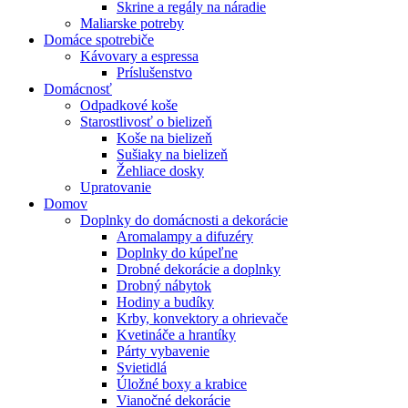
Skrine a regály na náradie
Maliarske potreby
Domáce spotrebiče
Kávovary a espressa
Príslušenstvo
Domácnosť
Odpadkové koše
Starostlivosť o bielizeň
Koše na bielizeň
Sušiaky na bielizeň
Žehliace dosky
Upratovanie
Domov
Doplnky do domácnosti a dekorácie
Aromalampy a difuzéry
Doplnky do kúpeľne
Drobné dekorácie a doplnky
Drobný nábytok
Hodiny a budíky
Krby, konvektory a ohrievače
Kvetináče a hrantíky
Párty vybavenie
Svietidlá
Úložné boxy a krabice
Vianočné dekorácie