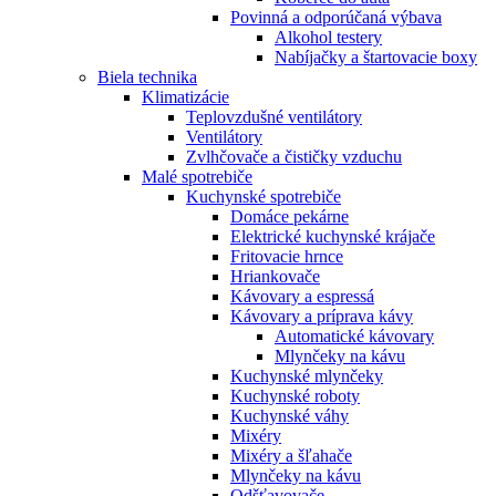
Povinná a odporúčaná výbava
Alkohol testery
Nabíjačky a štartovacie boxy
Biela technika
Klimatizácie
Teplovzdušné ventilátory
Ventilátory
Zvlhčovače a čističky vzduchu
Malé spotrebiče
Kuchynské spotrebiče
Domáce pekárne
Elektrické kuchynské krájače
Fritovacie hrnce
Hriankovače
Kávovary a espressá
Kávovary a príprava kávy
Automatické kávovary
Mlynčeky na kávu
Kuchynské mlynčeky
Kuchynské roboty
Kuchynské váhy
Mixéry
Mixéry a šľahače
Mlynčeky na kávu
Odšťavovače