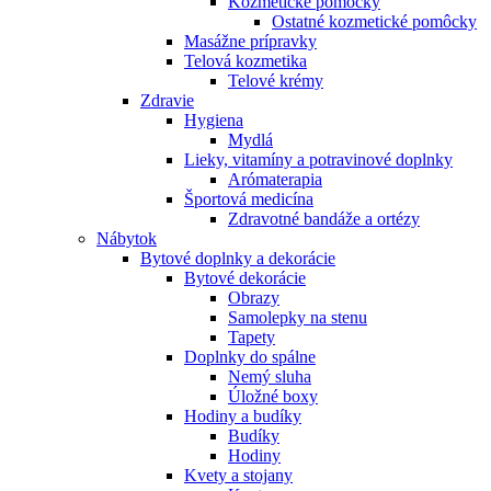
Kozmetické pomôcky
Ostatné kozmetické pomôcky
Masážne prípravky
Telová kozmetika
Telové krémy
Zdravie
Hygiena
Mydlá
Lieky, vitamíny a potravinové doplnky
Arómaterapia
Športová medicína
Zdravotné bandáže a ortézy
Nábytok
Bytové doplnky a dekorácie
Bytové dekorácie
Obrazy
Samolepky na stenu
Tapety
Doplnky do spálne
Nemý sluha
Úložné boxy
Hodiny a budíky
Budíky
Hodiny
Kvety a stojany