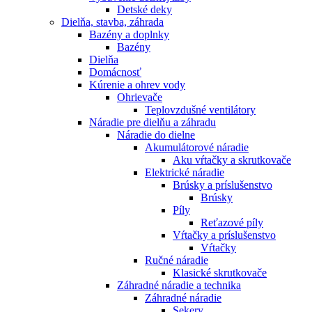
Detské deky
Dielňa, stavba, záhrada
Bazény a doplnky
Bazény
Dielňa
Domácnosť
Kúrenie a ohrev vody
Ohrievače
Teplovzdušné ventilátory
Náradie pre dielňu a záhradu
Náradie do dielne
Akumulátorové náradie
Aku vŕtačky a skrutkovače
Elektrické náradie
Brúsky a príslušenstvo
Brúsky
Píly
Reťazové píly
Vŕtačky a príslušenstvo
Vŕtačky
Ručné náradie
Klasické skrutkovače
Záhradné náradie a technika
Záhradné náradie
Sekery