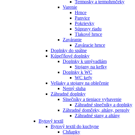
Termosky a termohrnčeky
Varenie
Hrnce
Panvice
Pokrievky
Súpravy riadu
Tlakové hrnce
Zaváranie
Zaváracie hrnce
Doplnky do spálne
Kúpeľňové doplnky
Doplnky k umývadlám
Stojany na kefky
Doplnky k WC
WC kefy
Vešiaky a stojany na oblečenie
Nemý sluha
Záhradné doplnky
Slnečníky a tieniace vybavenie
Záhradné slnečníky a doplnky
Záhradné domčeky, altány, pergoly
Záhradné stany a altány
Bytový textil
Bytový textil do kuchyne
Chňapky