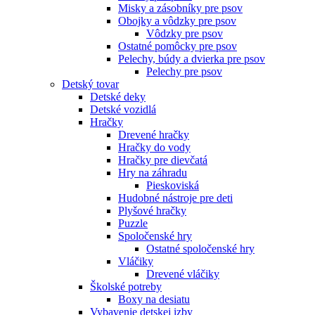
Misky a zásobníky pre psov
Obojky a vôdzky pre psov
Vôdzky pre psov
Ostatné pomôcky pre psov
Pelechy, búdy a dvierka pre psov
Pelechy pre psov
Detský tovar
Detské deky
Detské vozidlá
Hračky
Drevené hračky
Hračky do vody
Hračky pre dievčatá
Hry na záhradu
Pieskoviská
Hudobné nástroje pre deti
Plyšové hračky
Puzzle
Spoločenské hry
Ostatné spoločenské hry
Vláčiky
Drevené vláčiky
Školské potreby
Boxy na desiatu
Vybavenie detskej izby