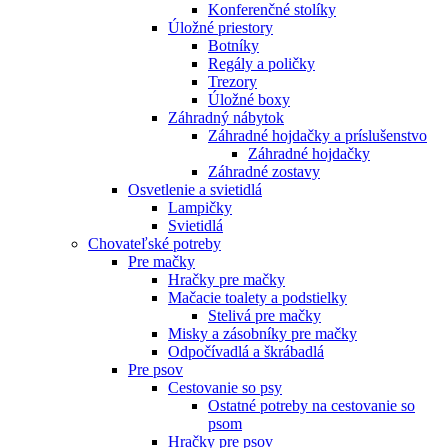
Konferenčné stolíky
Úložné priestory
Botníky
Regály a poličky
Trezory
Úložné boxy
Záhradný nábytok
Záhradné hojdačky a príslušenstvo
Záhradné hojdačky
Záhradné zostavy
Osvetlenie a svietidlá
Lampičky
Svietidlá
Chovateľské potreby
Pre mačky
Hračky pre mačky
Mačacie toalety a podstielky
Stelivá pre mačky
Misky a zásobníky pre mačky
Odpočívadlá a škrábadlá
Pre psov
Cestovanie so psy
Ostatné potreby na cestovanie so
psom
Hračky pre psov