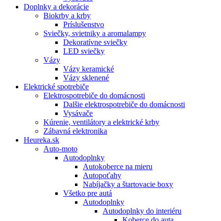
Doplnky a dekorácie
Biokrby a krby
Príslušenstvo
Sviečky, svietniky a aromalampy
Dekoratívne sviečky
LED sviečky
Vázy
Vázy keramické
Vázy sklenené
Elektrické spotrebiče
Elektrospotrebiče do domácnosti
Dalšie elektrospotrebiče do domácnosti
Vysávače
Kúrenie, ventilátory a elektrické krby
Zábavná elektronika
Heureka.sk
Auto-moto
Autodoplnky
Autokoberce na mieru
Autopoťahy
Nabíjačky a štartovacie boxy
Všetko pre autá
Autodoplnky
Autodoplnky do interiéru
Koberce do auta