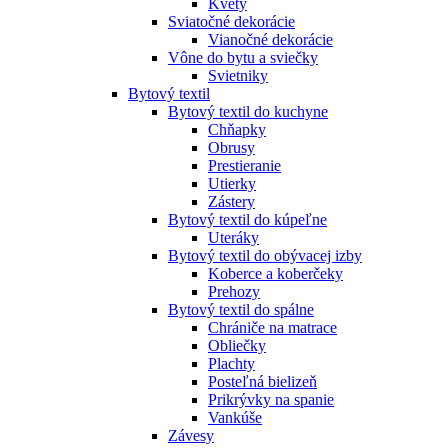
Kvety
Sviatočné dekorácie
Vianočné dekorácie
Vône do bytu a sviečky
Svietniky
Bytový textil
Bytový textil do kuchyne
Chňapky
Obrusy
Prestieranie
Utierky
Zástery
Bytový textil do kúpeľne
Uteráky
Bytový textil do obývacej izby
Koberce a koberčeky
Prehozy
Bytový textil do spálne
Chrániče na matrace
Obliečky
Plachty
Posteľná bielizeň
Prikrývky na spanie
Vankúše
Závesy