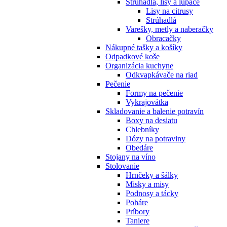
Strúhadlá, lisy a lúpače
Lisy na citrusy
Strúhadlá
Varešky, metly a naberačky
Obracačky
Nákupné tašky a košíky
Odpadkové koše
Organizácia kuchyne
Odkvapkávače na riad
Pečenie
Formy na pečenie
Vykrajovátka
Skladovanie a balenie potravín
Boxy na desiatu
Chlebníky
Dózy na potraviny
Obedáre
Stojany na víno
Stolovanie
Hrnčeky a šálky
Misky a misy
Podnosy a tácky
Poháre
Príbory
Taniere