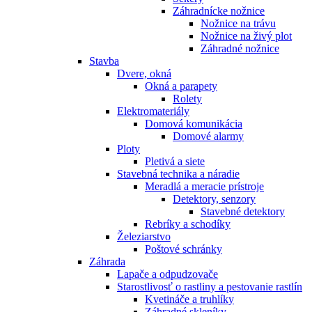
Záhradnícke nožnice
Nožnice na trávu
Nožnice na živý plot
Záhradné nožnice
Stavba
Dvere, okná
Okná a parapety
Rolety
Elektromateriály
Domová komunikácia
Domové alarmy
Ploty
Pletivá a siete
Stavebná technika a náradie
Meradlá a meracie prístroje
Detektory, senzory
Stavebné detektory
Rebríky a schodíky
Železiarstvo
Poštové schránky
Záhrada
Lapače a odpudzovače
Starostlivosť o rastliny a pestovanie rastlín
Kvetináče a truhlíky
Záhradné skleníky