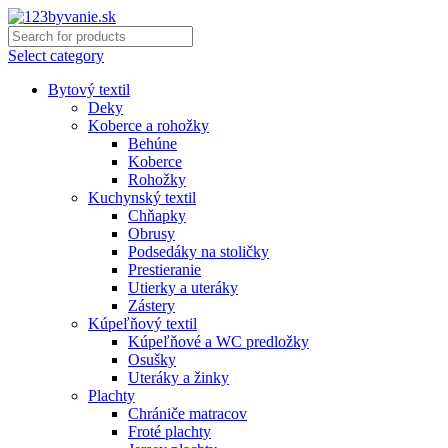
Select category
Bytový textil
Deky
Koberce a rohožky
Behúne
Koberce
Rohožky
Kuchynský textil
Chňapky
Obrusy
Podsedáky na stoličky
Prestieranie
Utierky a uteráky
Zástery
Kúpeľňový textil
Kúpeľňové a WC predložky
Osušky
Uteráky a žinky
Plachty
Chrániče matracov
Froté plachty