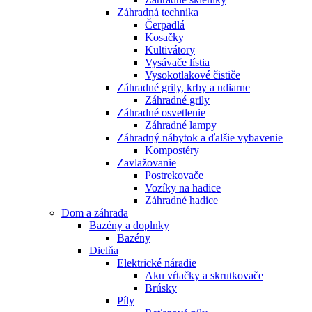
Záhradná technika
Čerpadlá
Kosačky
Kultivátory
Vysávače lístia
Vysokotlakové čističe
Záhradné grily, krby a udiarne
Záhradné grily
Záhradné osvetlenie
Záhradné lampy
Záhradný nábytok a ďalšie vybavenie
Kompostéry
Zavlažovanie
Postrekovače
Vozíky na hadice
Záhradné hadice
Dom a záhrada
Bazény a doplnky
Bazény
Dielňa
Elektrické náradie
Aku vŕtačky a skrutkovače
Brúsky
Píly