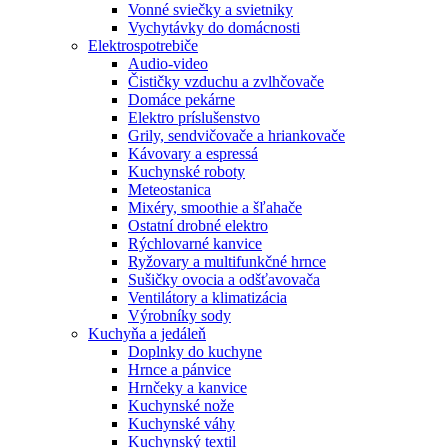
Vonné sviečky a svietniky
Vychytávky do domácnosti
Elektrospotrebiče
Audio-video
Čističky vzduchu a zvlhčovače
Domáce pekárne
Elektro príslušenstvo
Grily, sendvičovače a hriankovače
Kávovary a espressá
Kuchynské roboty
Meteostanica
Mixéry, smoothie a šľahače
Ostatní drobné elektro
Rýchlovarné kanvice
Ryžovary a multifunkčné hrnce
Sušičky ovocia a odšťavovača
Ventilátory a klimatizácia
Výrobníky sody
Kuchyňa a jedáleň
Doplnky do kuchyne
Hrnce a pánvice
Hrnčeky a kanvice
Kuchynské nože
Kuchynské váhy
Kuchynský textil