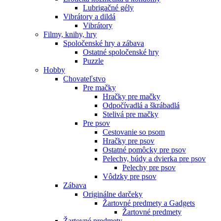
Lubrigačné gély
Vibrátory a dildá
Vibrátory
Filmy, knihy, hry
Spoločenské hry a zábava
Ostatné spoločenské hry
Puzzle
Hobby
Chovateľstvo
Pre mačky
Hračky pre mačky
Odpočívadlá a škrábadlá
Stelivá pre mačky
Pre psov
Cestovanie so psom
Hračky pre psov
Ostatné pomôcky pre psov
Pelechy, búdy a dvierka pre psov
Pelechy pre psov
Vôdzky pre psov
Zábava
Originálne darčeky
Žartovné predmety a Gadgets
Žartovné predmety
Žartovné predmety