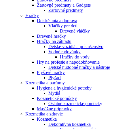
Žartovné predmety a Gadgets
Žartovné predmety
Hračky
Detské autá a doprava
Vláčiky pre deti
Drevené vláčiky
Drevené hračky
Hračky na záhradu
Detské vozidlá a príslušenstvo
Vodné radovánky
Hračky do vody
Hry na profesie a napodobňovanie
Detské hudobné hračky a nástroje
Plyšové hračky
Plyšáci
Kozmetika a parfumy
Hygiena a hygienické potreby
Mydlá
Kozmetické pomôcky
Ostatné kozmetické pomôcky
Masážne prípravky
Kozmetika a zdravie
Kozmetika
Dekoratívna kozmetika