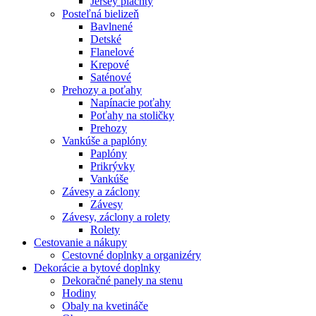
Jersey plachty
Posteľná bielizeň
Bavlnené
Detské
Flanelové
Krepové
Saténové
Prehozy a poťahy
Napínacie poťahy
Poťahy na stoličky
Prehozy
Vankúše a paplóny
Paplóny
Prikrývky
Vankúše
Závesy a záclony
Závesy
Závesy, záclony a rolety
Rolety
Cestovanie a nákupy
Cestovné doplnky a organizéry
Dekorácie a bytové doplnky
Dekoračné panely na stenu
Hodiny
Obaly na kvetináče