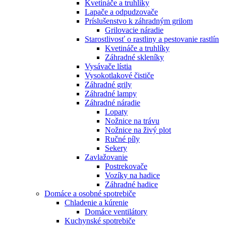
Kvetináče a truhlíky
Lapače a odpudzovače
Príslušenstvo k záhradným grilom
Grilovacie náradie
Starostlivosť o rastliny a pestovanie rastlín
Kvetináče a truhlíky
Záhradné skleníky
Vysávače lístia
Vysokotlakové čističe
Záhradné grily
Záhradné lampy
Záhradné náradie
Lopaty
Nožnice na trávu
Nožnice na živý plot
Ručné píly
Sekery
Zavlažovanie
Postrekovače
Vozíky na hadice
Záhradné hadice
Domáce a osobné spotrebiče
Chladenie a kúrenie
Domáce ventilátory
Kuchynské spotrebiče