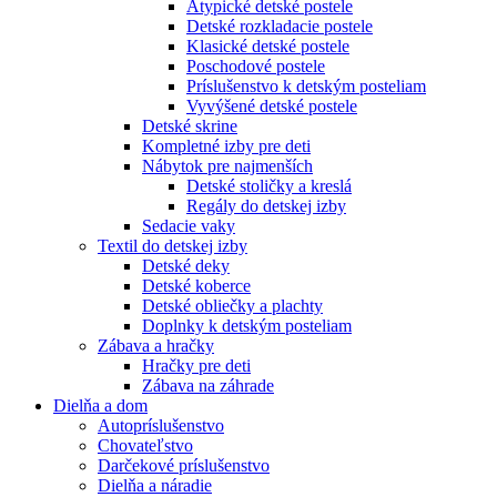
Atypické detské postele
Detské rozkladacie postele
Klasické detské postele
Poschodové postele
Príslušenstvo k detským posteliam
Vyvýšené detské postele
Detské skrine
Kompletné izby pre deti
Nábytok pre najmenších
Detské stoličky a kreslá
Regály do detskej izby
Sedacie vaky
Textil do detskej izby
Detské deky
Detské koberce
Detské obliečky a plachty
Doplnky k detským posteliam
Zábava a hračky
Hračky pre deti
Zábava na záhrade
Dielňa a dom
Autopríslušenstvo
Chovateľstvo
Darčekové príslušenstvo
Dielňa a náradie