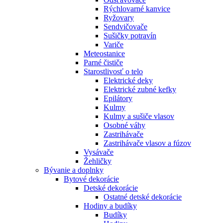
Rýchlovarné kanvice
Ryžovary
Sendvičovače
Sušičky potravín
Variče
Meteostanice
Parné čističe
Starostlivosť o telo
Elektrické deky
Elektrické zubné kefky
Epilátory
Kulmy
Kulmy a sušiče vlasov
Osobné váhy
Zastrihávače
Zastrihávače vlasov a fúzov
Vysávače
Žehličky
Bývanie a doplnky
Bytové dekorácie
Detské dekorácie
Ostatné detské dekorácie
Hodiny a budíky
Budíky