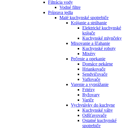
Filtrácia vody
Vodné filtre
Príprava jedla
Malé kuchynské spotrebiče
Krájanie a strúhanie
Elektrické kuchynské
krájače
Kuchynské mlynčeky
Mixovanie a šľahanie
Kuchynské roboty
Mixéry
Pečenie a opekanie
Domáce pekárne
Hriankovače
Sendvičovače
Vaflovače
Varenie a vyprážanie
Fritézy
Ryžovary
Variče
Vychytávky do kuchyne
Kuchynské váhy
Odšťavovače
Ostatné kuchynské
spotrebiče