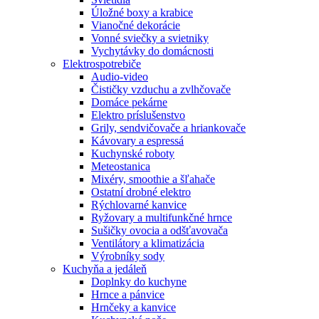
Úložné boxy a krabice
Vianočné dekorácie
Vonné sviečky a svietniky
Vychytávky do domácnosti
Elektrospotrebiče
Audio-video
Čističky vzduchu a zvlhčovače
Domáce pekárne
Elektro príslušenstvo
Grily, sendvičovače a hriankovače
Kávovary a espressá
Kuchynské roboty
Meteostanica
Mixéry, smoothie a šľahače
Ostatní drobné elektro
Rýchlovarné kanvice
Ryžovary a multifunkčné hrnce
Sušičky ovocia a odšťavovača
Ventilátory a klimatizácia
Výrobníky sody
Kuchyňa a jedáleň
Doplnky do kuchyne
Hrnce a pánvice
Hrnčeky a kanvice