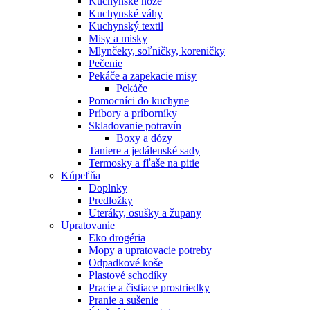
Kuchynské nože
Kuchynské váhy
Kuchynský textil
Misy a misky
Mlynčeky, soľničky, koreničky
Pečenie
Pekáče a zapekacie misy
Pekáče
Pomocníci do kuchyne
Príbory a príborníky
Skladovanie potravín
Boxy a dózy
Taniere a jedálenské sady
Termosky a fľaše na pitie
Kúpeľňa
Doplnky
Predložky
Uteráky, osušky a župany
Upratovanie
Eko drogéria
Mopy a upratovacie potreby
Odpadkové koše
Plastové schodíky
Pracie a čistiace prostriedky
Pranie a sušenie