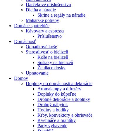
Darčekové príslušenstvo
Dielňa a náradie
Skrine a regály na náradie
Maliarske potreby
Domáce spotrebiče
Kávovary a espressa
Príslušenstvo
Domácnosť
Odpadkové koše
Starostlivosť o bielizeň
Koše na bielizeň
Sušiaky na bielizeň
Žehliace dosky
Upratovanie
Domov
Doplnky do domácnosti a dekorácie
Aromalampy a difuzéry
Doplnky do kúpeľne
Drobné dekorácie a doplnky
Drobný nábytok
Hodiny a budíky
Krby, konvektory a ohrievače
Kvetináče a hrantíky
Párty vybavenie
Svietidlá