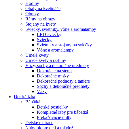
Hodiny
Obaly na kvetináče
Obrazy
Rámy na obrazy
Stojany na kvety
Sviečky, svietniky, vône a aromalampy
LED-sviečky
Sviečky
Svietniky a stojany na sviečky
Vône a aromalampy
Umelé kvety
Umelé kvety a rastliny
Vázy, sochy a dekoračné predmety
Dekorácie na stenu
Dekoračné misky
Dekoračné podnosy a taniere
Sochy a dekoračné predmety
Vázy
Detská izba
Bábätká
Detské postieľky
Kompletné izby pre bábätká
Prebaľovacie pulty
Detské matrace
Nábytok pre deti a mládež