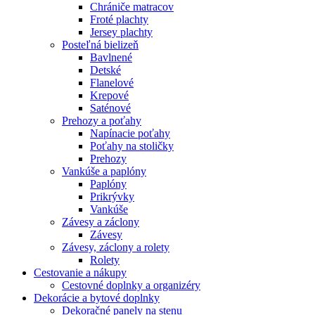
Chrániče matracov
Froté plachty
Jersey plachty
Posteľná bielizeň
Bavlnené
Detské
Flanelové
Krepové
Saténové
Prehozy a poťahy
Napínacie poťahy
Poťahy na stoličky
Prehozy
Vankúše a paplóny
Paplóny
Prikrývky
Vankúše
Závesy a záclony
Závesy
Závesy, záclony a rolety
Rolety
Cestovanie a nákupy
Cestovné doplnky a organizéry
Dekorácie a bytové doplnky
Dekoračné panely na stenu