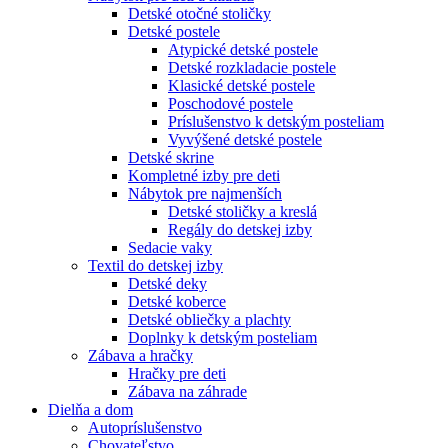
Detské otočné stoličky
Detské postele
Atypické detské postele
Detské rozkladacie postele
Klasické detské postele
Poschodové postele
Príslušenstvo k detským posteliam
Vyvýšené detské postele
Detské skrine
Kompletné izby pre deti
Nábytok pre najmenších
Detské stoličky a kreslá
Regály do detskej izby
Sedacie vaky
Textil do detskej izby
Detské deky
Detské koberce
Detské obliečky a plachty
Doplnky k detským posteliam
Zábava a hračky
Hračky pre deti
Zábava na záhrade
Dielňa a dom
Autopríslušenstvo
Chovateľstvo