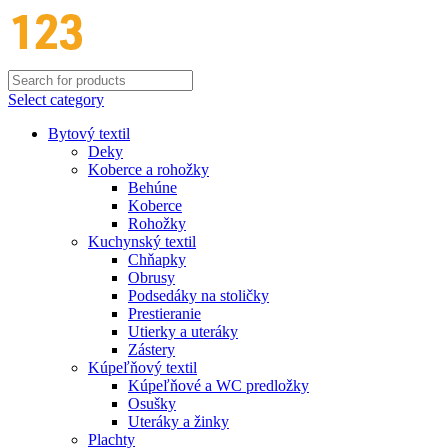
Select category
Bytový textil
Deky
Koberce a rohožky
Behúne
Koberce
Rohožky
Kuchynský textil
Chňapky
Obrusy
Podsedáky na stoličky
Prestieranie
Utierky a uteráky
Zástery
Kúpeľňový textil
Kúpeľňové a WC predložky
Osušky
Uteráky a žinky
Plachty