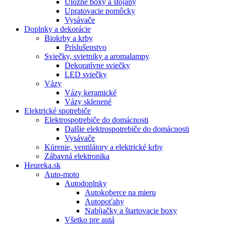
Úložné boxy a stojany
Upratovacie pomôcky
Vysávače
Doplnky a dekorácie
Biokrby a krby
Príslušenstvo
Sviečky, svietniky a aromalampy
Dekoratívne sviečky
LED sviečky
Vázy
Vázy keramické
Vázy sklenené
Elektrické spotrebiče
Elektrospotrebiče do domácnosti
Dalšie elektrospotrebiče do domácnosti
Vysávače
Kúrenie, ventilátory a elektrické krby
Zábavná elektronika
Heureka.sk
Auto-moto
Autodoplnky
Autokoberce na mieru
Autopoťahy
Nabíjačky a štartovacie boxy
Všetko pre autá