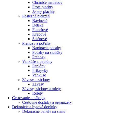
Chrániče matracov
Froté plachty
Jersey plachty
Posteľná bielizeň
Bavlnené
Detské
Flanelové
Krepové
Saténové
Prehozy a poťahy
Napínacie poťahy
Poťahy na stoličky
Prehozy
Vankúše a paplóny
Paplóny
Prikrývky
Vankúše
Závesy a záclony
Závesy
Závesy, záclony a rolety
Rolety
Cestovanie a nákupy
Cestovné doplnky a organizéry
Dekorácie a bytové doplnky
Dekoračné panely na stenu