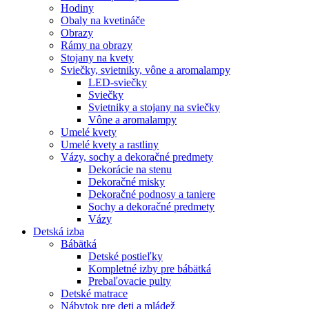
Hodiny
Obaly na kvetináče
Obrazy
Rámy na obrazy
Stojany na kvety
Sviečky, svietniky, vône a aromalampy
LED-sviečky
Sviečky
Svietniky a stojany na sviečky
Vône a aromalampy
Umelé kvety
Umelé kvety a rastliny
Vázy, sochy a dekoračné predmety
Dekorácie na stenu
Dekoračné misky
Dekoračné podnosy a taniere
Sochy a dekoračné predmety
Vázy
Detská izba
Bábätká
Detské postieľky
Kompletné izby pre bábätká
Prebaľovacie pulty
Detské matrace
Nábytok pre deti a mládež