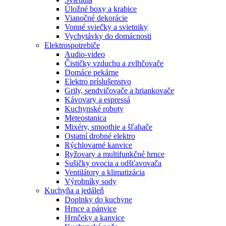
Úložné boxy a krabice
Vianočné dekorácie
Vonné sviečky a svietniky
Vychytávky do domácnosti
Elektrospotrebiče
Audio-video
Čističky vzduchu a zvlhčovače
Domáce pekárne
Elektro príslušenstvo
Grily, sendvičovače a hriankovače
Kávovary a espressá
Kuchynské roboty
Meteostanica
Mixéry, smoothie a šľahače
Ostatní drobné elektro
Rýchlovarné kanvice
Ryžovary a multifunkčné hrnce
Sušičky ovocia a odšťavovača
Ventilátory a klimatizácia
Výrobníky sody
Kuchyňa a jedáleň
Doplnky do kuchyne
Hrnce a pánvice
Hrnčeky a kanvice