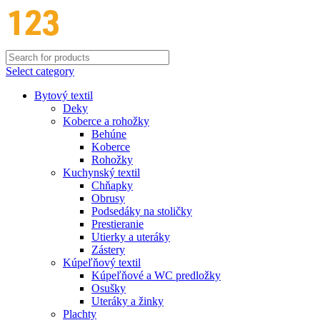
Select category
Bytový textil
Deky
Koberce a rohožky
Behúne
Koberce
Rohožky
Kuchynský textil
Chňapky
Obrusy
Podsedáky na stoličky
Prestieranie
Utierky a uteráky
Zástery
Kúpeľňový textil
Kúpeľňové a WC predložky
Osušky
Uteráky a žinky
Plachty