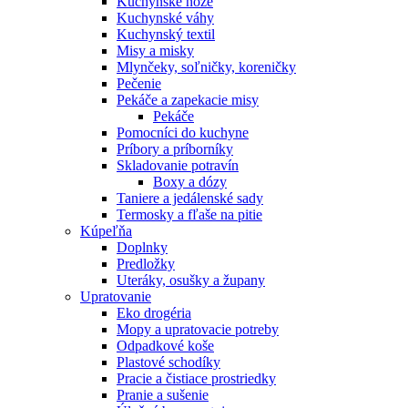
Kuchynské nože
Kuchynské váhy
Kuchynský textil
Misy a misky
Mlynčeky, soľničky, koreničky
Pečenie
Pekáče a zapekacie misy
Pekáče
Pomocníci do kuchyne
Príbory a príborníky
Skladovanie potravín
Boxy a dózy
Taniere a jedálenské sady
Termosky a fľaše na pitie
Kúpeľňa
Doplnky
Predložky
Uteráky, osušky a župany
Upratovanie
Eko drogéria
Mopy a upratovacie potreby
Odpadkové koše
Plastové schodíky
Pracie a čistiace prostriedky
Pranie a sušenie