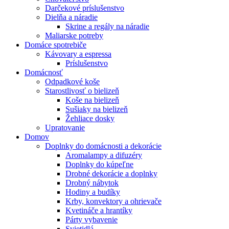
Darčekové príslušenstvo
Dielňa a náradie
Skrine a regály na náradie
Maliarske potreby
Domáce spotrebiče
Kávovary a espressa
Príslušenstvo
Domácnosť
Odpadkové koše
Starostlivosť o bielizeň
Koše na bielizeň
Sušiaky na bielizeň
Žehliace dosky
Upratovanie
Domov
Doplnky do domácnosti a dekorácie
Aromalampy a difuzéry
Doplnky do kúpeľne
Drobné dekorácie a doplnky
Drobný nábytok
Hodiny a budíky
Krby, konvektory a ohrievače
Kvetináče a hrantíky
Párty vybavenie
Svietidlá