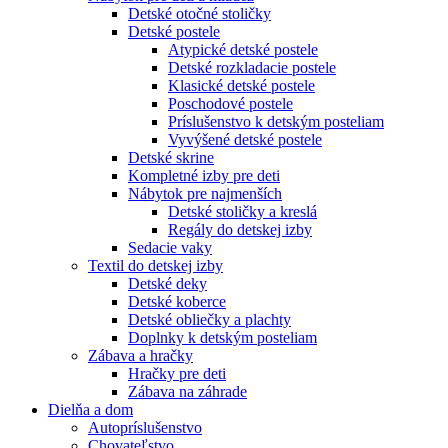
Detské otočné stoličky
Detské postele
Atypické detské postele
Detské rozkladacie postele
Klasické detské postele
Poschodové postele
Príslušenstvo k detským posteliam
Vyvýšené detské postele
Detské skrine
Kompletné izby pre deti
Nábytok pre najmenších
Detské stoličky a kreslá
Regály do detskej izby
Sedacie vaky
Textil do detskej izby
Detské deky
Detské koberce
Detské obliečky a plachty
Doplnky k detským posteliam
Zábava a hračky
Hračky pre deti
Zábava na záhrade
Dielňa a dom
Autopríslušenstvo
Chovateľstvo