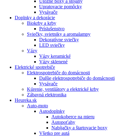
Úložné boxy a stojany
Upratovacie pomôcky
Vysávače
Doplnky a dekorácie
Biokrby a krby
Príslušenstvo
Sviečky, svietniky a aromalampy
Dekoratívne sviečky
LED sviečky
Vázy
Vázy keramické
Vázy sklenené
Elektrické spotrebiče
Elektrospotrebiče do domácnosti
Dalšie elektrospotrebiče do domácnosti
Vysávače
Kúrenie, ventilátory a elektrické krby
Zábavná elektronika
Heureka.sk
Auto-moto
Autodoplnky
Autokoberce na mieru
Autopoťahy
Nabíjačky a štartovacie boxy
Všetko pre autá