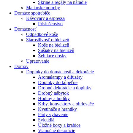
Skrine a regály na náradie
Maliarske potreby
Domáce spotrebiče
Kávovary a espressa
Príslušenstvo
Domácnosť
Odpadkové koše
Starostlivosť o bielizeň
Koše na bielizeň
Sušiaky na bielizeň
Žehliace dosky
Upratovanie
Domov
Doplnky do domácnosti a dekorácie
Aromalampy a difuzéry
Doplnky do kúpeľne
Drobné dekorácie a doplnky
Drobný nábytok
Hodiny a budíky
Krby, konvektory a ohrievače
Kvetináče a hrantíky
Párty vybavenie
Svietidlá
Úložné boxy a krabice
Vianočné dekorácie