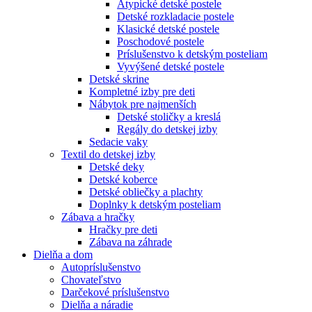
Atypické detské postele
Detské rozkladacie postele
Klasické detské postele
Poschodové postele
Príslušenstvo k detským posteliam
Vyvýšené detské postele
Detské skrine
Kompletné izby pre deti
Nábytok pre najmenších
Detské stoličky a kreslá
Regály do detskej izby
Sedacie vaky
Textil do detskej izby
Detské deky
Detské koberce
Detské obliečky a plachty
Doplnky k detským posteliam
Zábava a hračky
Hračky pre deti
Zábava na záhrade
Dielňa a dom
Autopríslušenstvo
Chovateľstvo
Darčekové príslušenstvo
Dielňa a náradie