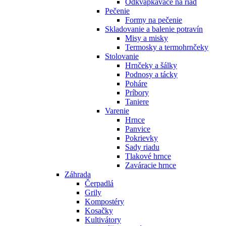
Odkvapkávače na riad
Pečenie
Formy na pečenie
Skladovanie a balenie potravín
Misy a misky
Termosky a termohrnčeky
Stolovanie
Hrnčeky a šálky
Podnosy a tácky
Poháre
Príbory
Taniere
Varenie
Hrnce
Panvice
Pokrievky
Sady riadu
Tlakové hrnce
Zaváracie hrnce
Záhrada
Čerpadlá
Grily
Kompostéry
Kosačky
Kultivátory