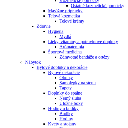
Kozmetické pomôcky
Ostatné kozmetické pomôcky
Masážne prípravky
Telová kozmetika
Telové krémy
Zdravie
Hygiena
Mydlá
Lieky, vitamíny a potravinové doplnky
Arómaterapia
Športová medicína
Zdravotné bandáže a ortézy
Nábytok
Bytové doplnky a dekorácie
Bytové dekorácie
Obrazy
Samolepky na stenu
Tapety
Doplnky do spálne
Nemý sluha
Úložné boxy
Hodiny a budíky
Budíky
Hodiny
Kvety a stojany