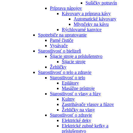
Sušičky potravín
Príprava nápojov
Kávovary a príprava kávy
Automatické kávovary
Mlynčeky na kávu
Rýchlovarné kanvice
Spotrebiče na upratovanie
Parné čističe
Vysávače
Starostlivosť o bielizeň
Šijacie stroje a príslušenstvo
Šijacie stroje
Žehličky
Starostlivosť o telo a zdravie
Starostlivosť o telo
Epilátory
Masážne prístroje
Starostlivosť o vlasy a fúzy
Kulmy
Zastrihávače vlasov a fúzov
Žehličky na vlasy
Starostlivosť o zdravie
Elektrické deky
Elektrické zubné kefky a
príslušenstvo