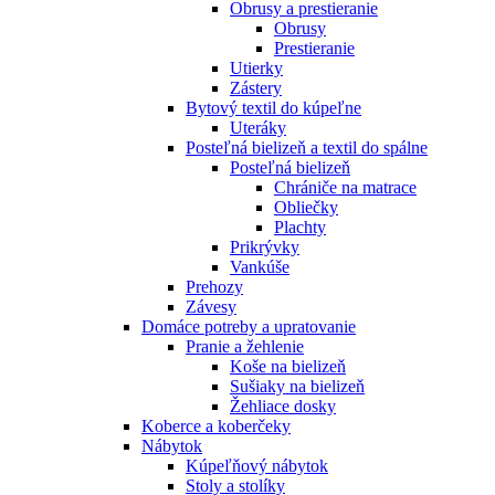
Obrusy a prestieranie
Obrusy
Prestieranie
Utierky
Zástery
Bytový textil do kúpeľne
Uteráky
Posteľná bielizeň a textil do spálne
Posteľná bielizeň
Chrániče na matrace
Obliečky
Plachty
Prikrývky
Vankúše
Prehozy
Závesy
Domáce potreby a upratovanie
Pranie a žehlenie
Koše na bielizeň
Sušiaky na bielizeň
Žehliace dosky
Koberce a koberčeky
Nábytok
Kúpeľňový nábytok
Stoly a stolíky