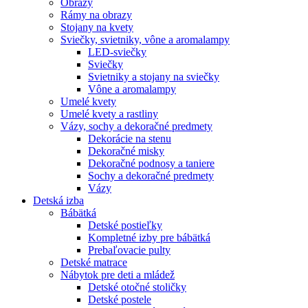
Obrazy
Rámy na obrazy
Stojany na kvety
Sviečky, svietniky, vône a aromalampy
LED-sviečky
Sviečky
Svietniky a stojany na sviečky
Vône a aromalampy
Umelé kvety
Umelé kvety a rastliny
Vázy, sochy a dekoračné predmety
Dekorácie na stenu
Dekoračné misky
Dekoračné podnosy a taniere
Sochy a dekoračné predmety
Vázy
Detská izba
Bábätká
Detské postieľky
Kompletné izby pre bábätká
Prebaľovacie pulty
Detské matrace
Nábytok pre deti a mládež
Detské otočné stoličky
Detské postele