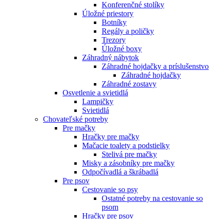
Konferenčné stolíky
Úložné priestory
Botníky
Regály a poličky
Trezory
Úložné boxy
Záhradný nábytok
Záhradné hojdačky a príslušenstvo
Záhradné hojdačky
Záhradné zostavy
Osvetlenie a svietidlá
Lampičky
Svietidlá
Chovateľské potreby
Pre mačky
Hračky pre mačky
Mačacie toalety a podstielky
Stelivá pre mačky
Misky a zásobníky pre mačky
Odpočívadlá a škrábadlá
Pre psov
Cestovanie so psy
Ostatné potreby na cestovanie so
psom
Hračky pre psov