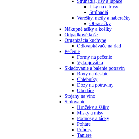
Strúhadlá, lisy a lúpače
Lisy na citrusy
Strúhadlá
Varešky, metly a naberačky
Obracačky
Nákupné tašky a košíky
Odpadkové koše
Organizácia kuchyne
Odkvapkávače na riad
Pečenie
Formy na pečenie
Vykrajovátka
Skladovanie a balenie potravín
Boxy na desiatu
Chlebníky
Dózy na potraviny
Obedáre
Stojany na víno
Stolovanie
Hrnčeky a šálky
Misky a misy
Podnosy a tácky
Poháre
Príbory
Taniere