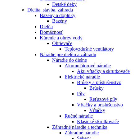
Detské deky
Dielňa, stavba, záhrada
Bazény a doplnky
Bazény
Dielňa
Domácnosť
Kúrenie a ohrev vody
Ohrievače
Teplovzdušné ventilátory
Náradie pre dielňu a záhradu
Náradie do dielne
Akumulátorové náradie
Aku vŕtačky a skrutkovače
Elektrické náradie
Brúsky a príslušenstvo
Brúsky
Píly
Reťazové píly
Vŕtačky a príslušenstvo
Vŕtačky
Ručné náradie
Klasické skrutkovače
Záhradné náradie a technika
Záhradné náradie
Sekery