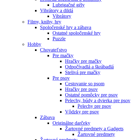
Lubrigačné gély
Vibrátory a dildá
Vibrátory
Filmy, knihy, hry
Spoločenské hry a zábava
Ostatné spoločenské hry
Puzzle
Hobby
Chovateľstvo
Pre mačky
Hračky pre mačky
Odpočívadlá a škrábadlá
Stelivá pre mačky
Pre psov
Cestovanie so psom
Hračky pre psov
Ostatné pomôcky pre psov
Pelechy, búdy a dvierka pre psov
Pelechy pre psov
Vôdzky pre psov
Zábava
Originálne darčeky
Žartovné predmety a Gadgets
Žartovné predmety
Žartovné predmety