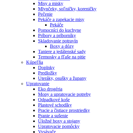
Misy a misky
Mlynčeky, soľničky, koreničky
Pečenie
Pekáče a zapekacie misy
Pekáče
Pomocníci do kuchyne
Príbory a príborníky
Skladovanie potravín
Boxy a dózy
Taniere a jedálenské sady
Termosky a fľaše na pitie
Kúpeľňa
Doplnky
Predložky
Uteráky, osušky a župany
Upratovanie
Eko drogéria
Mopy a upratovacie potreby
Odpadkové koše
Plastové schodíky
Pracie a čistiace prostriedky
Pranie a sušenie
Úložné boxy a stojany
Upratovacie pomôcky
Vysávače