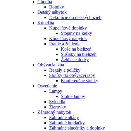
Chodba
Botníky
Detský nábytok
Dekorácie do detských izieb
Kúpeľňa
Kúpeľňové doplnky
Stojany na kefky
Kúpeľňový nábytok
Pranie a žehlenie
Koše na bielizeň
Sušiaky na bielizeň
Žehliace dosky
Obývacia izba
Regály a poličky
Stolíky do obývacej izby
Konferenčné stolíky
Osvetlenie
Lampy
Stolné lampy
Svietidlá
Žiarovky
Záhradný nábytok
Záhradné altány
Záhradné hojdačky
Záhradné slnečníky a doplnky