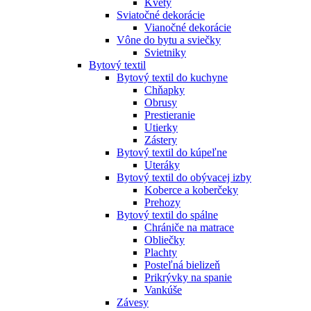
Kvety
Sviatočné dekorácie
Vianočné dekorácie
Vône do bytu a sviečky
Svietniky
Bytový textil
Bytový textil do kuchyne
Chňapky
Obrusy
Prestieranie
Utierky
Zástery
Bytový textil do kúpeľne
Uteráky
Bytový textil do obývacej izby
Koberce a koberčeky
Prehozy
Bytový textil do spálne
Chrániče na matrace
Obliečky
Plachty
Posteľná bielizeň
Prikrývky na spanie
Vankúše
Závesy