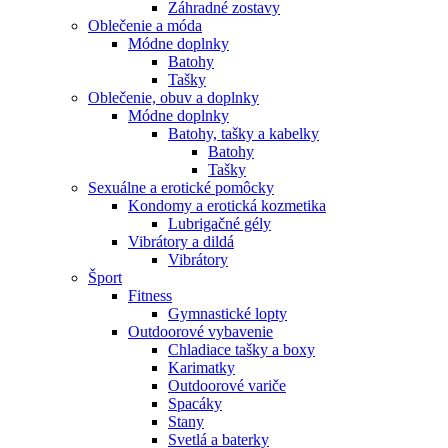
Záhradné zostavy
Oblečenie a móda
Módne doplnky
Batohy
Tašky
Oblečenie, obuv a doplnky
Módne doplnky
Batohy, tašky a kabelky
Batohy
Tašky
Sexuálne a erotické pomôcky
Kondomy a erotická kozmetika
Lubrigačné gély
Vibrátory a dildá
Vibrátory
Šport
Fitness
Gymnastické lopty
Outdoorové vybavenie
Chladiace tašky a boxy
Karimatky
Outdoorové variče
Spacáky
Stany
Svetlá a baterky