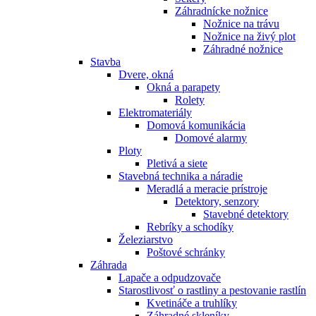
Záhradnícke nožnice
Nožnice na trávu
Nožnice na živý plot
Záhradné nožnice
Stavba
Dvere, okná
Okná a parapety
Rolety
Elektromateriály
Domová komunikácia
Domové alarmy
Ploty
Pletivá a siete
Stavebná technika a náradie
Meradlá a meracie prístroje
Detektory, senzory
Stavebné detektory
Rebríky a schodíky
Železiarstvo
Poštové schránky
Záhrada
Lapače a odpudzovače
Starostlivosť o rastliny a pestovanie rastlín
Kvetináče a truhlíky
Záhradné skleníky