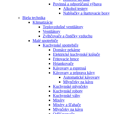
Povinná a odporúčaná výbava
Alkohol testery
Nabíjačky a štartovacie boxy
Biela technika
Klimatizácie
Teplovzdušné ventilátory
Ventilátory
Zvlhčovače a čističky vzduchu
Malé spotrebiče
Kuchynské spotrebiče
Domáce pekárne
Elektrické kuchynské krájače
Fritovacie hrnce
Hriankovače
Kávovary a espressá
Kávovary a príprava kávy
Automatické kávovary
Mlynčeky na kávu
Kuchynské mlynčeky
Kuchynské roboty
Kuchynské váhy
Mixéry
Mixéry a šľahače
Mlynčeky na kávu
Odšťavovače