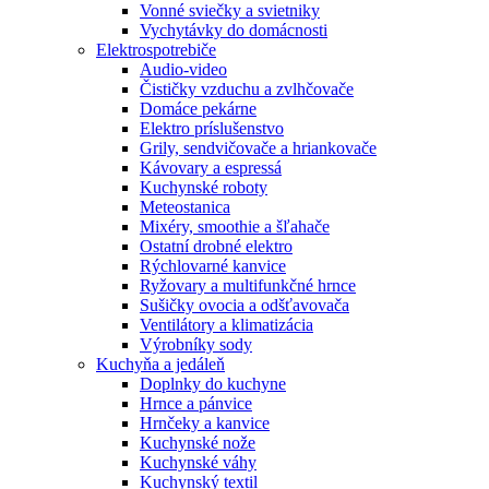
Vonné sviečky a svietniky
Vychytávky do domácnosti
Elektrospotrebiče
Audio-video
Čističky vzduchu a zvlhčovače
Domáce pekárne
Elektro príslušenstvo
Grily, sendvičovače a hriankovače
Kávovary a espressá
Kuchynské roboty
Meteostanica
Mixéry, smoothie a šľahače
Ostatní drobné elektro
Rýchlovarné kanvice
Ryžovary a multifunkčné hrnce
Sušičky ovocia a odšťavovača
Ventilátory a klimatizácia
Výrobníky sody
Kuchyňa a jedáleň
Doplnky do kuchyne
Hrnce a pánvice
Hrnčeky a kanvice
Kuchynské nože
Kuchynské váhy
Kuchynský textil