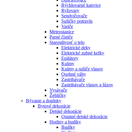
Rýchlovarné kanvice
Ryžovary
Sendvičovače
Sušičky potravín
Variče
Meteostanice
Parné čističe
Starostlivosť o telo
Elektrické deky
Elektrické zubné kefky
Epilátory
Kulmy
Kulmy a sušiče vlasov
Osobné váhy
Zastrihávače
Zastrihávače vlasov a fúzov
Vysávače
Žehličky
Bývanie a doplnky
Bytové dekorácie
Detské dekorácie
Ostatné detské dekorácie
Hodiny a budíky
Budíky