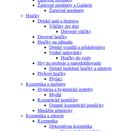
Žartovné predmety a Gadgets
Žartovné predmety
Hračky
Detské autá a doprava
Vláčiky pre deti
Drevené vláčiky
Drevené hračky
Hračky na záhradu
Detské vozidlá a príslušenstvo
Vodné radovánky
Hračky do vody
Hry na profesie a napodobňovanie
Detské hudobné hračky a nástroje
Plyšové hračky
Plyšáci
Kozmetika a parfumy
Hygiena a hygienické potreby
Mydlá
Kozmetické pomôcky
Ostatné kozmetické pomôcky
Masážne prípravky
Kozmetika a zdravie
Kozmetika
Dekoratívna kozmetika