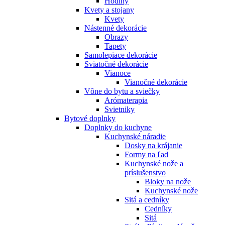
Hodiny
Kvety a stojany
Kvety
Nástenné dekorácie
Obrazy
Tapety
Samolepiace dekorácie
Sviatočné dekorácie
Vianoce
Vianočné dekorácie
Vône do bytu a sviečky
Arómaterapia
Svietniky
Bytové doplnky
Doplnky do kuchyne
Kuchynské náradie
Dosky na krájanie
Formy na ľad
Kuchynské nože a
príslušenstvo
Bloky na nože
Kuchynské nože
Sitá a cedníky
Cedníky
Sitá