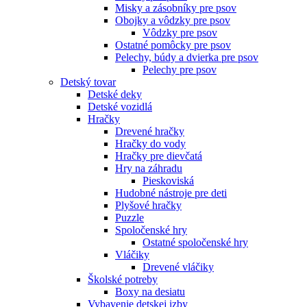
Misky a zásobníky pre psov
Obojky a vôdzky pre psov
Vôdzky pre psov
Ostatné pomôcky pre psov
Pelechy, búdy a dvierka pre psov
Pelechy pre psov
Detský tovar
Detské deky
Detské vozidlá
Hračky
Drevené hračky
Hračky do vody
Hračky pre dievčatá
Hry na záhradu
Pieskoviská
Hudobné nástroje pre deti
Plyšové hračky
Puzzle
Spoločenské hry
Ostatné spoločenské hry
Vláčiky
Drevené vláčiky
Školské potreby
Boxy na desiatu
Vybavenie detskej izby