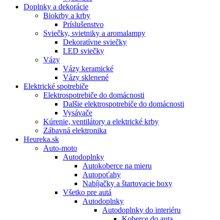
Doplnky a dekorácie
Biokrby a krby
Príslušenstvo
Sviečky, svietniky a aromalampy
Dekoratívne sviečky
LED sviečky
Vázy
Vázy keramické
Vázy sklenené
Elektrické spotrebiče
Elektrospotrebiče do domácnosti
Dalšie elektrospotrebiče do domácnosti
Vysávače
Kúrenie, ventilátory a elektrické krby
Zábavná elektronika
Heureka.sk
Auto-moto
Autodoplnky
Autokoberce na mieru
Autopoťahy
Nabíjačky a štartovacie boxy
Všetko pre autá
Autodoplnky
Autodoplnky do interiéru
Koberce do auta