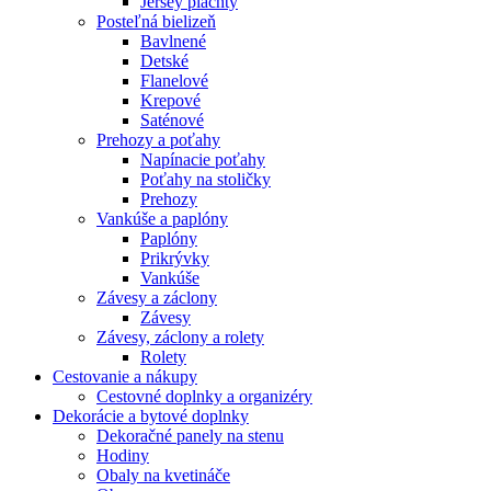
Jersey plachty
Posteľná bielizeň
Bavlnené
Detské
Flanelové
Krepové
Saténové
Prehozy a poťahy
Napínacie poťahy
Poťahy na stoličky
Prehozy
Vankúše a paplóny
Paplóny
Prikrývky
Vankúše
Závesy a záclony
Závesy
Závesy, záclony a rolety
Rolety
Cestovanie a nákupy
Cestovné doplnky a organizéry
Dekorácie a bytové doplnky
Dekoračné panely na stenu
Hodiny
Obaly na kvetináče