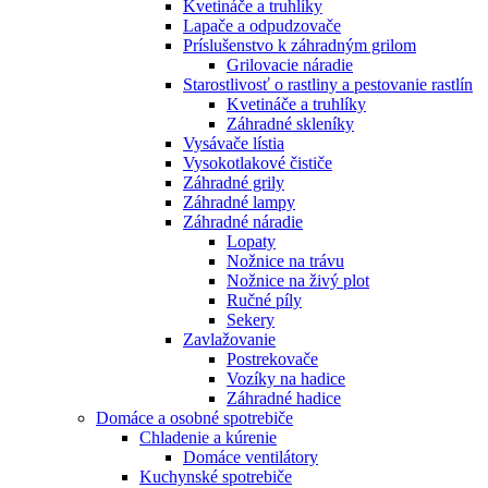
Kvetináče a truhlíky
Lapače a odpudzovače
Príslušenstvo k záhradným grilom
Grilovacie náradie
Starostlivosť o rastliny a pestovanie rastlín
Kvetináče a truhlíky
Záhradné skleníky
Vysávače lístia
Vysokotlakové čističe
Záhradné grily
Záhradné lampy
Záhradné náradie
Lopaty
Nožnice na trávu
Nožnice na živý plot
Ručné píly
Sekery
Zavlažovanie
Postrekovače
Vozíky na hadice
Záhradné hadice
Domáce a osobné spotrebiče
Chladenie a kúrenie
Domáce ventilátory
Kuchynské spotrebiče