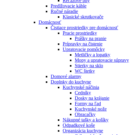
Reťazové píly
Predlžovacie káble
Ručné náradie
Klasické skrutkovače
Domácnosť
Čistiace prostriedky pre domácnosť
Pracie prostriedky
Prášky na pranie
Prípravky na čistenie
Upratovacie pomôcky
Metličky a lopatky
Mopy a upratovacie súpravy
Stierky na sklo
WC štetky
Domové alarmy
Doplnky do kuchyne
Kuchynské náčinia
Cedníky
Dosky na krájanie
Formy na ľad
Kuchynské nože
Obracačky
Nákupné tašky a košíky
Odpadkové koše
Organizácia kuchyne