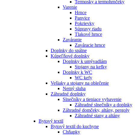
Termosky a termohrnčeky
Varenie
Hrnce
Panvice
Pokrievky
Súpravy riadu
Tlakové hrnce
Zaváranie
Zaváracie hrnce
Doplnky do spálne
Kúpeľňové doplnky
Doplnky k umývadlám
Stojany na kefky
Doplnky k WC
WC kefy
Vešiaky a stojany na oblečenie
Nemý sluha
Záhradné doplnky
Slnečníky a tieniace vybavenie
Záhradné slnečníky a doplnky
Záhradné domčeky, altány, pergoly
Záhradné stany a altány
Bytový textil
Bytový textil do kuchyne
Chňapky