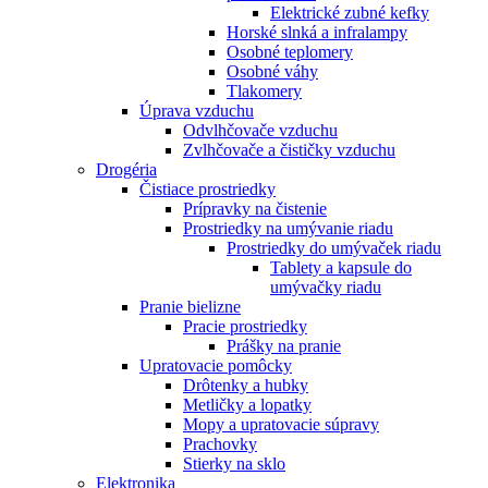
Elektrické zubné kefky
Horské slnká a infralampy
Osobné teplomery
Osobné váhy
Tlakomery
Úprava vzduchu
Odvlhčovače vzduchu
Zvlhčovače a čističky vzduchu
Drogéria
Čistiace prostriedky
Prípravky na čistenie
Prostriedky na umývanie riadu
Prostriedky do umývaček riadu
Tablety a kapsule do
umývačky riadu
Pranie bielizne
Pracie prostriedky
Prášky na pranie
Upratovacie pomôcky
Drôtenky a hubky
Metličky a lopatky
Mopy a upratovacie súpravy
Prachovky
Stierky na sklo
Elektronika