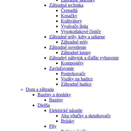
Záhradná technika
Čerpadlá
Kosačky
Kultivátory
Vysávače lístia
Vysokotlakové čističe
Záhradné grily, krby a udiarne
Záhradné grily
Záhradné osvetlenie
Záhradné lampy
Záhradný nábytok a ďalšie vybavenie
Kompostéry
Zavlažovanie
Postrekovače
Vozíky na hadice
Záhradné hadice
Dom a záhrada
Bazény a doplnky
Bazény
Dielňa
Elektrické náradie
Aku vŕtačky a skrutkovače
Brúsky
Píly