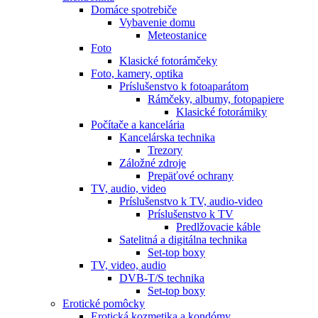
Domáce spotrebiče
Vybavenie domu
Meteostanice
Foto
Klasické fotorámčeky
Foto, kamery, optika
Príslušenstvo k fotoaparátom
Rámčeky, albumy, fotopapiere
Klasické fotorámiky
Počítače a kancelária
Kancelárska technika
Trezory
Záložné zdroje
Prepäťové ochrany
TV, audio, video
Príslušenstvo k TV, audio-video
Príslušenstvo k TV
Predlžovacie káble
Satelitná a digitálna technika
Set-top boxy
TV, video, audio
DVB-T/S technika
Set-top boxy
Erotické pomôcky
Erotická kozmetika a kondómy