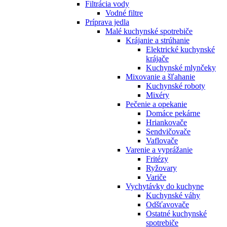
Filtrácia vody
Vodné filtre
Príprava jedla
Malé kuchynské spotrebiče
Krájanie a strúhanie
Elektrické kuchynské
krájače
Kuchynské mlynčeky
Mixovanie a šľahanie
Kuchynské roboty
Mixéry
Pečenie a opekanie
Domáce pekárne
Hriankovače
Sendvičovače
Vaflovače
Varenie a vyprážanie
Fritézy
Ryžovary
Variče
Vychytávky do kuchyne
Kuchynské váhy
Odšťavovače
Ostatné kuchynské
spotrebiče