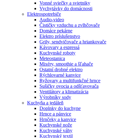
Vonné sviečky a svietniky
Vychytávky do domácnosti
Elektrospotrebiče
Audio-video
Čističky vzduchu a zvlhčovače
Domáce pekárne
Elektro príslušenstvo
Grily, sendvičovače a hriankovače
Kávovary a espressá
Kuchynské roboty
Meteostanica
Mixéry, smoothie a šľahače
Ostatní drobné elektro
Rýchlovarné kanvice
Ryžovary a multifunkčné hrnce
Sušičky ovocia a odšťavovača
Ventilátory a klimatizácia
Výrobníky sody
Kuchyňa a jedáleň
Doplnky do kuchyne
Hrnce a pánvice
Hrnčeky a kanvice
Kuchynské nože
Kuchynské váhy
Kuchynský textil