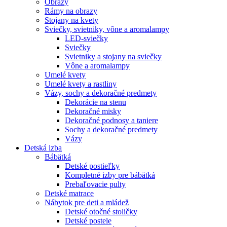
Obrazy
Rámy na obrazy
Stojany na kvety
Sviečky, svietniky, vône a aromalampy
LED-sviečky
Sviečky
Svietniky a stojany na sviečky
Vône a aromalampy
Umelé kvety
Umelé kvety a rastliny
Vázy, sochy a dekoračné predmety
Dekorácie na stenu
Dekoračné misky
Dekoračné podnosy a taniere
Sochy a dekoračné predmety
Vázy
Detská izba
Bábätká
Detské postieľky
Kompletné izby pre bábätká
Prebaľovacie pulty
Detské matrace
Nábytok pre deti a mládež
Detské otočné stoličky
Detské postele