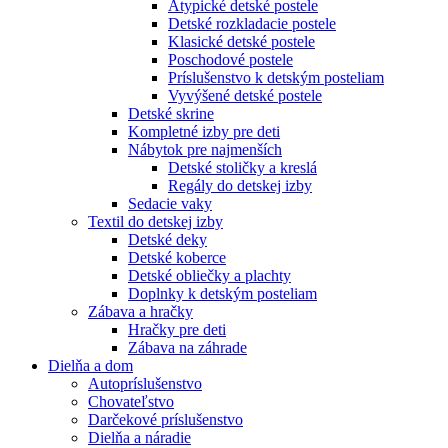
Atypické detské postele
Detské rozkladacie postele
Klasické detské postele
Poschodové postele
Príslušenstvo k detským posteliam
Vyvýšené detské postele
Detské skrine
Kompletné izby pre deti
Nábytok pre najmenších
Detské stoličky a kreslá
Regály do detskej izby
Sedacie vaky
Textil do detskej izby
Detské deky
Detské koberce
Detské obliečky a plachty
Doplnky k detským posteliam
Zábava a hračky
Hračky pre deti
Zábava na záhrade
Dielňa a dom
Autopríslušenstvo
Chovateľstvo
Darčekové príslušenstvo
Dielňa a náradie