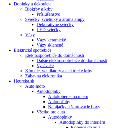
Doplnky a dekorácie
Biokrby a krby
Príslušenstvo
Sviečky, svietniky a aromalampy
Dekoratívne sviečky
LED sviečky
Vázy
Vázy keramické
Vázy sklenené
Elektrické spotrebiče
Elektrospotrebiče do domácnosti
Dalšie elektrospotrebiče do domácnosti
Vysávače
Kúrenie, ventilátory a elektrické krby
Zábavná elektronika
Heureka.sk
Auto-moto
Autodoplnky
Autokoberce na mieru
Autopoťahy
Nabíjačky a štartovacie boxy
Všetko pre autá
Autodoplnky
Autodoplnky do interiéru
Koberce do auta