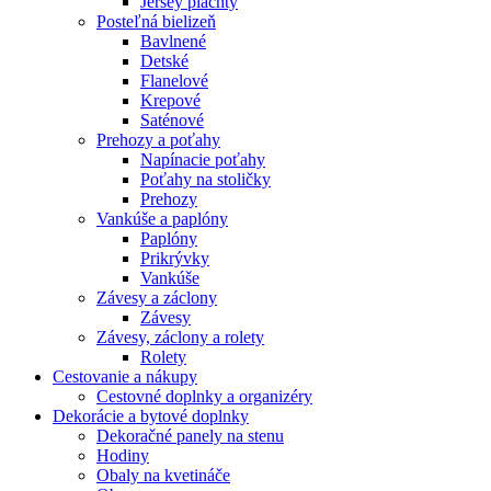
Jersey plachty
Posteľná bielizeň
Bavlnené
Detské
Flanelové
Krepové
Saténové
Prehozy a poťahy
Napínacie poťahy
Poťahy na stoličky
Prehozy
Vankúše a paplóny
Paplóny
Prikrývky
Vankúše
Závesy a záclony
Závesy
Závesy, záclony a rolety
Rolety
Cestovanie a nákupy
Cestovné doplnky a organizéry
Dekorácie a bytové doplnky
Dekoračné panely na stenu
Hodiny
Obaly na kvetináče