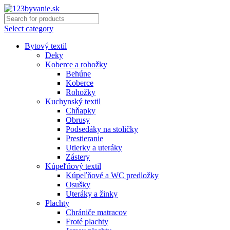
Select category
Bytový textil
Deky
Koberce a rohožky
Behúne
Koberce
Rohožky
Kuchynský textil
Chňapky
Obrusy
Podsedáky na stoličky
Prestieranie
Utierky a uteráky
Zástery
Kúpeľňový textil
Kúpeľňové a WC predložky
Osušky
Uteráky a žinky
Plachty
Chrániče matracov
Froté plachty