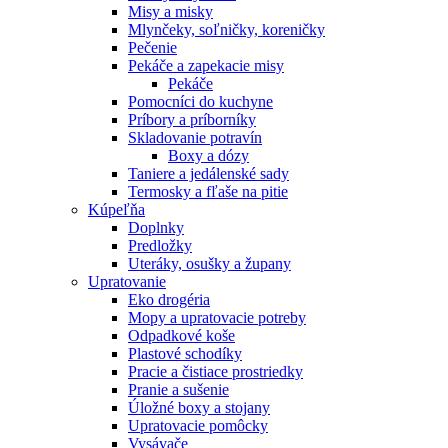
Misy a misky
Mlynčeky, soľničky, koreničky
Pečenie
Pekáče a zapekacie misy
Pekáče
Pomocníci do kuchyne
Príbory a príborníky
Skladovanie potravín
Boxy a dózy
Taniere a jedálenské sady
Termosky a fľaše na pitie
Kúpeľňa
Doplnky
Predložky
Uteráky, osušky a župany
Upratovanie
Eko drogéria
Mopy a upratovacie potreby
Odpadkové koše
Plastové schodíky
Pracie a čistiace prostriedky
Pranie a sušenie
Úložné boxy a stojany
Upratovacie pomôcky
Vysávače