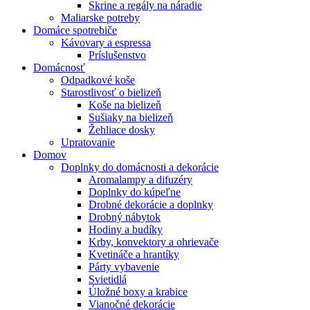
Skrine a regály na náradie
Maliarske potreby
Domáce spotrebiče
Kávovary a espressa
Príslušenstvo
Domácnosť
Odpadkové koše
Starostlivosť o bielizeň
Koše na bielizeň
Sušiaky na bielizeň
Žehliace dosky
Upratovanie
Domov
Doplnky do domácnosti a dekorácie
Aromalampy a difuzéry
Doplnky do kúpeľne
Drobné dekorácie a doplnky
Drobný nábytok
Hodiny a budíky
Krby, konvektory a ohrievače
Kvetináče a hrantíky
Párty vybavenie
Svietidlá
Úložné boxy a krabice
Vianočné dekorácie