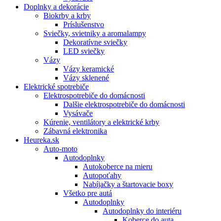
Doplnky a dekorácie
Biokrby a krby
Príslušenstvo
Sviečky, svietniky a aromalampy
Dekoratívne sviečky
LED sviečky
Vázy
Vázy keramické
Vázy sklenené
Elektrické spotrebiče
Elektrospotrebiče do domácnosti
Dalšie elektrospotrebiče do domácnosti
Vysávače
Kúrenie, ventilátory a elektrické krby
Zábavná elektronika
Heureka.sk
Auto-moto
Autodoplnky
Autokoberce na mieru
Autopoťahy
Nabíjačky a štartovacie boxy
Všetko pre autá
Autodoplnky
Autodoplnky do interiéru
Koberce do auta