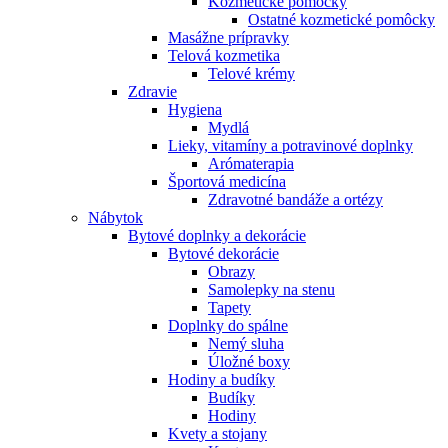
Kozmetické pomôcky
Ostatné kozmetické pomôcky
Masážne prípravky
Telová kozmetika
Telové krémy
Zdravie
Hygiena
Mydlá
Lieky, vitamíny a potravinové doplnky
Arómaterapia
Športová medicína
Zdravotné bandáže a ortézy
Nábytok
Bytové doplnky a dekorácie
Bytové dekorácie
Obrazy
Samolepky na stenu
Tapety
Doplnky do spálne
Nemý sluha
Úložné boxy
Hodiny a budíky
Budíky
Hodiny
Kvety a stojany