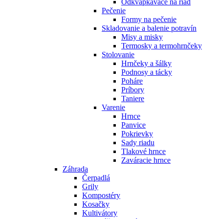
Odkvapkávače na riad
Pečenie
Formy na pečenie
Skladovanie a balenie potravín
Misy a misky
Termosky a termohrnčeky
Stolovanie
Hrnčeky a šálky
Podnosy a tácky
Poháre
Príbory
Taniere
Varenie
Hrnce
Panvice
Pokrievky
Sady riadu
Tlakové hrnce
Zaváracie hrnce
Záhrada
Čerpadlá
Grily
Kompostéry
Kosačky
Kultivátory