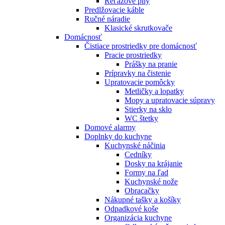
Reťazové píly
Predlžovacie káble
Ručné náradie
Klasické skrutkovače
Domácnosť
Čistiace prostriedky pre domácnosť
Pracie prostriedky
Prášky na pranie
Prípravky na čistenie
Upratovacie pomôcky
Metličky a lopatky
Mopy a upratovacie súpravy
Stierky na sklo
WC štetky
Domové alarmy
Doplnky do kuchyne
Kuchynské náčinia
Cedníky
Dosky na krájanie
Formy na ľad
Kuchynské nože
Obracačky
Nákupné tašky a košíky
Odpadkové koše
Organizácia kuchyne