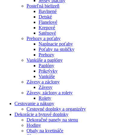
Jersey plachty
Posteľná bielizeň
Bavlnené
Detské
Flanelové
Krepové
Saténové
Prehozy a poťahy
Napínacie poťahy
Poťahy na stoličky
Prehozy
Vankúše a paplóny
Paplóny
Prikrývky
Vankúše
Závesy a záclony
Závesy
Závesy, záclony a rolety
Rolety
Cestovanie a nákupy
Cestovné doplnky a organizéry
Dekorácie a bytové doplnky
Dekoračné panely na stenu
Hodiny
Obaly na kvetináče