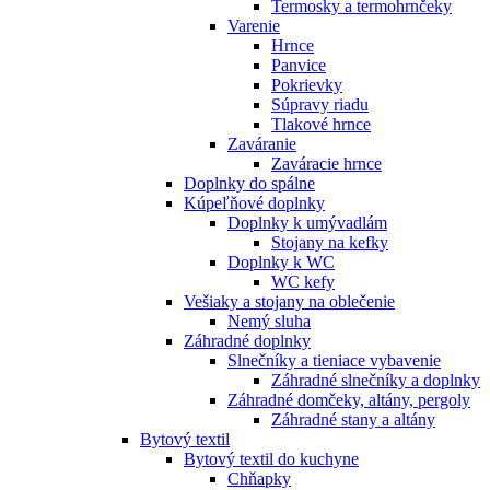
Termosky a termohrnčeky
Varenie
Hrnce
Panvice
Pokrievky
Súpravy riadu
Tlakové hrnce
Zaváranie
Zaváracie hrnce
Doplnky do spálne
Kúpeľňové doplnky
Doplnky k umývadlám
Stojany na kefky
Doplnky k WC
WC kefy
Vešiaky a stojany na oblečenie
Nemý sluha
Záhradné doplnky
Slnečníky a tieniace vybavenie
Záhradné slnečníky a doplnky
Záhradné domčeky, altány, pergoly
Záhradné stany a altány
Bytový textil
Bytový textil do kuchyne
Chňapky