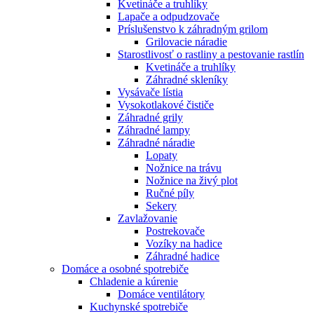
Kvetináče a truhlíky
Lapače a odpudzovače
Príslušenstvo k záhradným grilom
Grilovacie náradie
Starostlivosť o rastliny a pestovanie rastlín
Kvetináče a truhlíky
Záhradné skleníky
Vysávače lístia
Vysokotlakové čističe
Záhradné grily
Záhradné lampy
Záhradné náradie
Lopaty
Nožnice na trávu
Nožnice na živý plot
Ručné píly
Sekery
Zavlažovanie
Postrekovače
Vozíky na hadice
Záhradné hadice
Domáce a osobné spotrebiče
Chladenie a kúrenie
Domáce ventilátory
Kuchynské spotrebiče