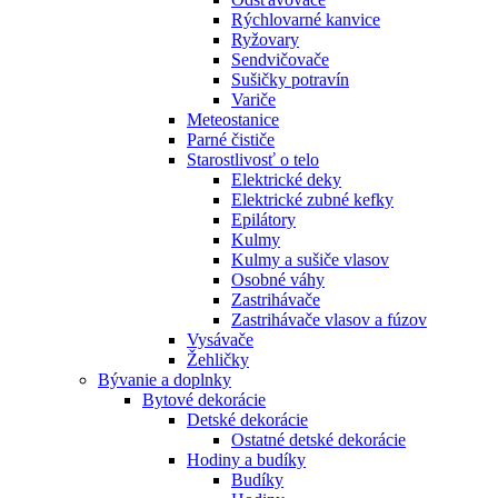
Rýchlovarné kanvice
Ryžovary
Sendvičovače
Sušičky potravín
Variče
Meteostanice
Parné čističe
Starostlivosť o telo
Elektrické deky
Elektrické zubné kefky
Epilátory
Kulmy
Kulmy a sušiče vlasov
Osobné váhy
Zastrihávače
Zastrihávače vlasov a fúzov
Vysávače
Žehličky
Bývanie a doplnky
Bytové dekorácie
Detské dekorácie
Ostatné detské dekorácie
Hodiny a budíky
Budíky