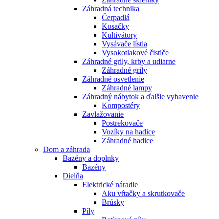
Záhradná technika
Čerpadlá
Kosačky
Kultivátory
Vysávače lístia
Vysokotlakové čističe
Záhradné grily, krby a udiarne
Záhradné grily
Záhradné osvetlenie
Záhradné lampy
Záhradný nábytok a ďalšie vybavenie
Kompostéry
Zavlažovanie
Postrekovače
Vozíky na hadice
Záhradné hadice
Dom a záhrada
Bazény a doplnky
Bazény
Dielňa
Elektrické náradie
Aku vŕtačky a skrutkovače
Brúsky
Píly