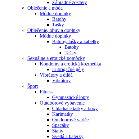
Záhradné zostavy
Oblečenie a móda
Módne doplnky
Batohy
Tašky
Oblečenie, obuv a doplnky
Módne doplnky
Batohy, tašky a kabelky
Batohy
Tašky
Sexuálne a erotické pomôcky
Kondomy a erotická kozmetika
Lubrigačné gély
Vibrátory a dildá
Vibrátory
Šport
Fitness
Gymnastické lopty
Outdoorové vybavenie
Chladiace tašky a boxy
Karimatky
Outdoorové variče
Spacáky
Stany
Svetlá a baterky