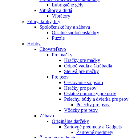
Lubrigačné gély
Vibrátory a dildá
Vibrátory
Filmy, knihy, hry
Spoločenské hry a zábava
Ostatné spoločenské hry
Puzzle
Hobby
Chovateľstvo
Pre mačky
Hračky pre mačky
Odpočívadlá a škrábadlá
Stelivá pre mačky
Pre psov
Cestovanie so psom
Hračky pre psov
Ostatné pomôcky pre psov
Pelechy, búdy a dvierka pre psov
Pelechy pre psov
Vôdzky pre psov
Zábava
Originálne darčeky
Žartovné predmety a Gadgets
Žartovné predmety
Žartovné predmety