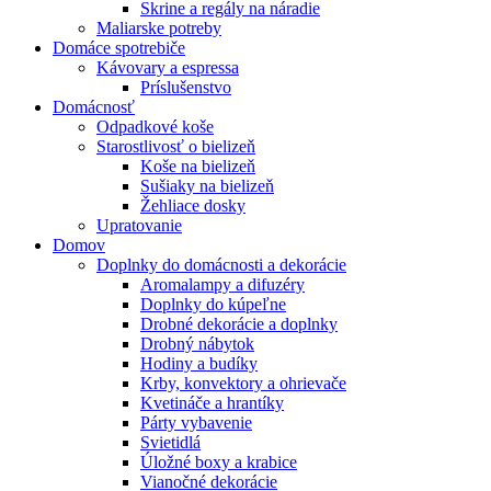
Skrine a regály na náradie
Maliarske potreby
Domáce spotrebiče
Kávovary a espressa
Príslušenstvo
Domácnosť
Odpadkové koše
Starostlivosť o bielizeň
Koše na bielizeň
Sušiaky na bielizeň
Žehliace dosky
Upratovanie
Domov
Doplnky do domácnosti a dekorácie
Aromalampy a difuzéry
Doplnky do kúpeľne
Drobné dekorácie a doplnky
Drobný nábytok
Hodiny a budíky
Krby, konvektory a ohrievače
Kvetináče a hrantíky
Párty vybavenie
Svietidlá
Úložné boxy a krabice
Vianočné dekorácie