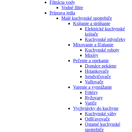
Filtrácia vody
Vodné filtre
Príprava jedla
Malé kuchynské spotrebiče
Krájanie a strúhanie
Elektrické kuchynské
krájače
Kuchynské mlynčeky
Mixovanie a šľahanie
Kuchynské roboty
Mixéry
Pečenie a opekanie
Domáce pekárne
Hriankovače
Sendvičovače
Vaflovače
Varenie a vyprážanie
Fritézy
Ryžovary
Variče
Vychytávky do kuchyne
Kuchynské váhy
Odšťavovače
Ostatné kuchynské
spotrebiče