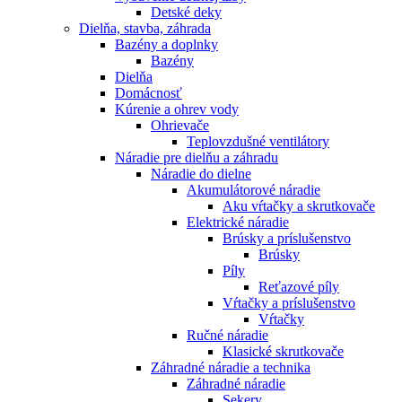
Detské deky
Dielňa, stavba, záhrada
Bazény a doplnky
Bazény
Dielňa
Domácnosť
Kúrenie a ohrev vody
Ohrievače
Teplovzdušné ventilátory
Náradie pre dielňu a záhradu
Náradie do dielne
Akumulátorové náradie
Aku vŕtačky a skrutkovače
Elektrické náradie
Brúsky a príslušenstvo
Brúsky
Píly
Reťazové píly
Vŕtačky a príslušenstvo
Vŕtačky
Ručné náradie
Klasické skrutkovače
Záhradné náradie a technika
Záhradné náradie
Sekery