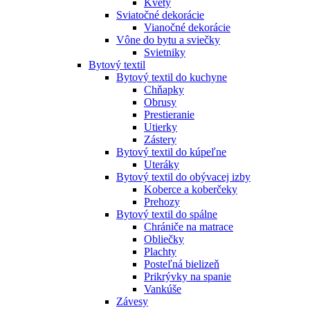
Kvety
Sviatočné dekorácie
Vianočné dekorácie
Vône do bytu a sviečky
Svietniky
Bytový textil
Bytový textil do kuchyne
Chňapky
Obrusy
Prestieranie
Utierky
Zástery
Bytový textil do kúpeľne
Uteráky
Bytový textil do obývacej izby
Koberce a koberčeky
Prehozy
Bytový textil do spálne
Chrániče na matrace
Obliečky
Plachty
Posteľná bielizeň
Prikrývky na spanie
Vankúše
Závesy