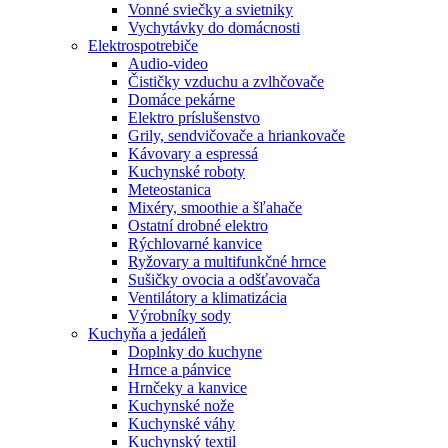
Vonné sviečky a svietniky
Vychytávky do domácnosti
Elektrospotrebiče
Audio-video
Čističky vzduchu a zvlhčovače
Domáce pekárne
Elektro príslušenstvo
Grily, sendvičovače a hriankovače
Kávovary a espressá
Kuchynské roboty
Meteostanica
Mixéry, smoothie a šľahače
Ostatní drobné elektro
Rýchlovarné kanvice
Ryžovary a multifunkčné hrnce
Sušičky ovocia a odšťavovača
Ventilátory a klimatizácia
Výrobníky sody
Kuchyňa a jedáleň
Doplnky do kuchyne
Hrnce a pánvice
Hrnčeky a kanvice
Kuchynské nože
Kuchynské váhy
Kuchynský textil