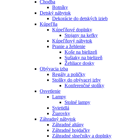
Chodba
Botníky
Detský nábytok
Dekorácie do detských izieb
Kúpeľňa
Kúpeľňové doplnky
Stojany na kefky
Kúpeľňový nábytok
Pranie a žehlenie
Koše na bielizeň
Sušiaky na bielizeň
Žehliace dosky
Obývacia izba
Regály a poličky
Stolíky do obývacej izby
Konferenčné stolíky
Osvetlenie
Lampy
Stolné lampy
Svietidlá
Žiarovky
Záhradný nábytok
Záhradné altány
Záhradné hojdačky
Záhradné slnečníky a doplnky