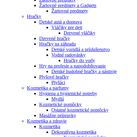
Žartovné predmety a Gadgets
Žartovné predmety
Hračky
Detské autá a doprava
Vláčiky pre deti
Drevené vláčiky
Drevené hračky
Hračky na záhradu
Detské vozidlá a príslušenstvo
Vodné radovánky
Hračky do vody
Hry na profesie a napodobňovanie
Detské hudobné hračky a nástroje
Plyšové hračky
Plyšáci
Kozmetika a parfumy
Hygiena a hygienické potreby
Mydlá
Kozmetické pomôcky
Ostatné kozmetické pomôcky
Masážne prípravky
Kozmetika a zdravie
Kozmetika
Dekoratívna kozmetika