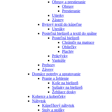
Obrusy a prestieranie
Obrusy
Prestieranie
Utierky
Zástery
Bytový textil do kúpeľne
Uteráky
Posteľná bielizeň a textil do spálne
Posteľná bielizeň
Chrániče na matrace
Obliečky
Plachty
Prikrývky
Vankúše
Prehozy
Závesy
Domáce potreby a upratovanie
Pranie a žehlenie
Koše na bielizeň
Sušiaky na bielizeň
Žehliace dosky
Koberce a koberčeky
Nábytok
Kúpeľňový nábytok
Stoly a stolíky