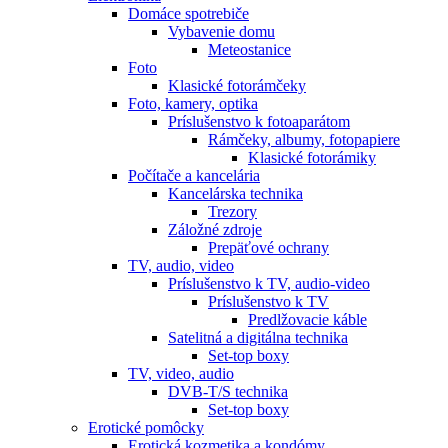
Domáce spotrebiče
Vybavenie domu
Meteostanice
Foto
Klasické fotorámčeky
Foto, kamery, optika
Príslušenstvo k fotoaparátom
Rámčeky, albumy, fotopapiere
Klasické fotorámiky
Počítače a kancelária
Kancelárska technika
Trezory
Záložné zdroje
Prepäťové ochrany
TV, audio, video
Príslušenstvo k TV, audio-video
Príslušenstvo k TV
Predlžovacie káble
Satelitná a digitálna technika
Set-top boxy
TV, video, audio
DVB-T/S technika
Set-top boxy
Erotické pomôcky
Erotická kozmetika a kondómy