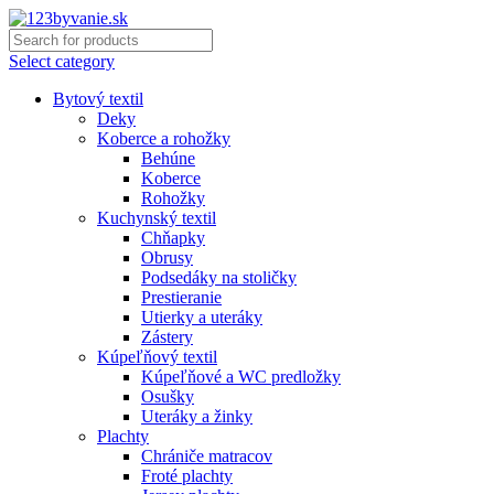
Select category
Bytový textil
Deky
Koberce a rohožky
Behúne
Koberce
Rohožky
Kuchynský textil
Chňapky
Obrusy
Podsedáky na stoličky
Prestieranie
Utierky a uteráky
Zástery
Kúpeľňový textil
Kúpeľňové a WC predložky
Osušky
Uteráky a žinky
Plachty
Chrániče matracov
Froté plachty