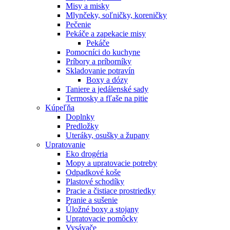
Misy a misky
Mlynčeky, soľničky, koreničky
Pečenie
Pekáče a zapekacie misy
Pekáče
Pomocníci do kuchyne
Príbory a príborníky
Skladovanie potravín
Boxy a dózy
Taniere a jedálenské sady
Termosky a fľaše na pitie
Kúpeľňa
Doplnky
Predložky
Uteráky, osušky a župany
Upratovanie
Eko drogéria
Mopy a upratovacie potreby
Odpadkové koše
Plastové schodíky
Pracie a čistiace prostriedky
Pranie a sušenie
Úložné boxy a stojany
Upratovacie pomôcky
Vysávače