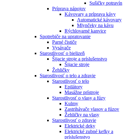
Sušičky potravín
Príprava nápojov
Kávovary a príprava kávy
Automatické kávovary
Mlynčeky na kávu
Rýchlovarné kanvice
Spotrebiče na upratovanie
Parné čističe
Vysávače
Starostlivosť o bielizeň
Šijacie stroje a príslušenstvo
Šijacie stroje
Žehličky
Starostlivosť o telo a zdravie
Starostlivosť o telo
Epilátory
Masážne prístroje
Starostlivosť o vlasy a fúzy
Kulmy
Zastrihávače vlasov a fúzov
Žehličky na vlasy
Starostlivosť o zdravie
Elektrické deky
Elektrické zubné kefky a
príslušenstvo