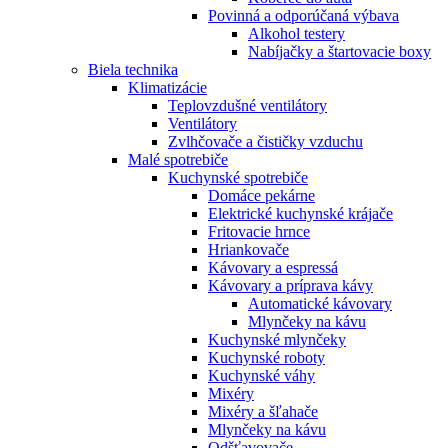
Povinná a odporúčaná výbava
Alkohol testery
Nabíjačky a štartovacie boxy
Biela technika
Klimatizácie
Teplovzdušné ventilátory
Ventilátory
Zvlhčovače a čističky vzduchu
Malé spotrebiče
Kuchynské spotrebiče
Domáce pekárne
Elektrické kuchynské krájače
Fritovacie hrnce
Hriankovače
Kávovary a espressá
Kávovary a príprava kávy
Automatické kávovary
Mlynčeky na kávu
Kuchynské mlynčeky
Kuchynské roboty
Kuchynské váhy
Mixéry
Mixéry a šľahače
Mlynčeky na kávu
Odšťavovače