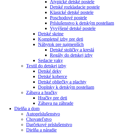
Atypické detské postele
Detské rozkladacie postele
Klasické detské postele
Poschodové postele
Príslušenstvo k detským posteliam
Vyvýšené detské postele
Detské skrine
Kompletné izby pre deti
Nábytok pre najmenších
Detské stoličky a kreslá
Regály do detskej izby
Sedacie vaky
Textil do detskej izby
Detské deky
Detské koberce
Detské obliečky a plachty
Doplnky k detským posteliam
Zábava a hračky
Hračky pre deti
Zábava na záhrade
Dielňa a dom
Autopríslušenstvo
Chovateľstvo
Darčekové príslušenstvo
Dielňa a náradie