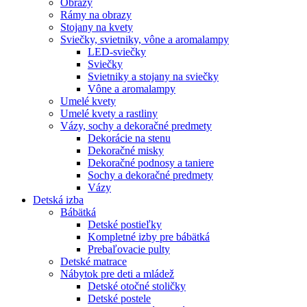
Obrazy
Rámy na obrazy
Stojany na kvety
Sviečky, svietniky, vône a aromalampy
LED-sviečky
Sviečky
Svietniky a stojany na sviečky
Vône a aromalampy
Umelé kvety
Umelé kvety a rastliny
Vázy, sochy a dekoračné predmety
Dekorácie na stenu
Dekoračné misky
Dekoračné podnosy a taniere
Sochy a dekoračné predmety
Vázy
Detská izba
Bábätká
Detské postieľky
Kompletné izby pre bábätká
Prebaľovacie pulty
Detské matrace
Nábytok pre deti a mládež
Detské otočné stoličky
Detské postele