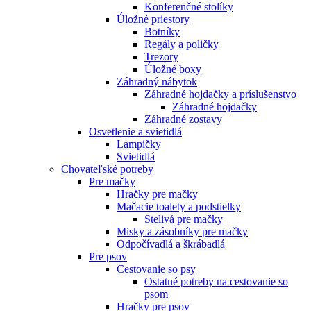
Konferenčné stolíky
Úložné priestory
Botníky
Regály a poličky
Trezory
Úložné boxy
Záhradný nábytok
Záhradné hojdačky a príslušenstvo
Záhradné hojdačky
Záhradné zostavy
Osvetlenie a svietidlá
Lampičky
Svietidlá
Chovateľské potreby
Pre mačky
Hračky pre mačky
Mačacie toalety a podstielky
Stelivá pre mačky
Misky a zásobníky pre mačky
Odpočívadlá a škrábadlá
Pre psov
Cestovanie so psy
Ostatné potreby na cestovanie so
psom
Hračky pre psov