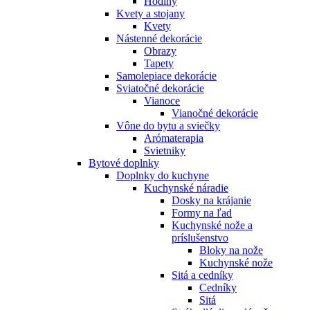
Hodiny
Kvety a stojany
Kvety
Nástenné dekorácie
Obrazy
Tapety
Samolepiace dekorácie
Sviatočné dekorácie
Vianoce
Vianočné dekorácie
Vône do bytu a sviečky
Arómaterapia
Svietniky
Bytové doplnky
Doplnky do kuchyne
Kuchynské náradie
Dosky na krájanie
Formy na ľad
Kuchynské nože a
príslušenstvo
Bloky na nože
Kuchynské nože
Sitá a cedníky
Cedníky
Sitá