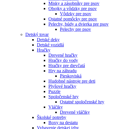
Misky a zásobníky pre psov
Obojky a vôdzky pre psov
Vôdzky pre psov
Ostatné pomôcky pre psov
Pelechy, búdy a dvierka pre psov
Pelechy pre psov
Detský tovar
Detské deky
Detské vozidlá
Hračky
Drevené hračky
Hračky do vody
Hračky pre dievčatá
Hry na záhradu
Pieskoviská
Hudobné nástroje pre deti
Plyšové hračky
Puzzle
Spoločenské hry
Ostatné spoločenské hry
Vláčiky
Drevené vláčiky
Školské potreby
Boxy na desiatu
Vybavenie detskej izby