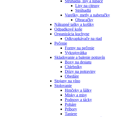
Strúhadlá, lisy a lúpače
Lisy na citrusy
Strúhadlá
Varešky, metly a naberačky
Obracačky
Nákupné tašky a košíky
Odpadkové koše
Organizácia kuchyne
Odkvapkávače na riad
Pečenie
Formy na pečenie
Vykrajovátka
Skladovanie a balenie potravín
Boxy na desiatu
Chlebníky
Dózy na potraviny
Obedáre
Stojany na víno
Stolovanie
Hrnčeky a šálky
Misky a misy
Podnosy a tácky
Poháre
Príbory
Taniere