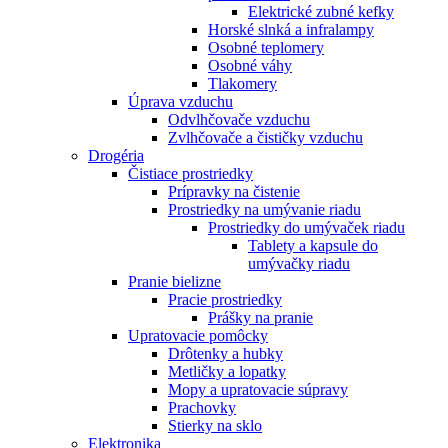
Elektrické zubné kefky
Horské slnká a infralampy
Osobné teplomery
Osobné váhy
Tlakomery
Úprava vzduchu
Odvlhčovače vzduchu
Zvlhčovače a čističky vzduchu
Drogéria
Čistiace prostriedky
Prípravky na čistenie
Prostriedky na umývanie riadu
Prostriedky do umývaček riadu
Tablety a kapsule do
umývačky riadu
Pranie bielizne
Pracie prostriedky
Prášky na pranie
Upratovacie pomôcky
Drôtenky a hubky
Metličky a lopatky
Mopy a upratovacie súpravy
Prachovky
Stierky na sklo
Elektronika