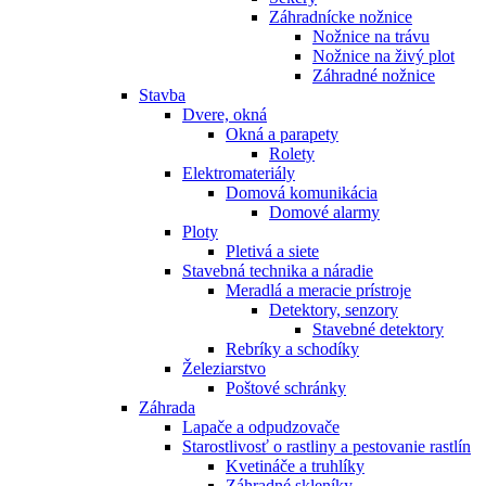
Záhradnícke nožnice
Nožnice na trávu
Nožnice na živý plot
Záhradné nožnice
Stavba
Dvere, okná
Okná a parapety
Rolety
Elektromateriály
Domová komunikácia
Domové alarmy
Ploty
Pletivá a siete
Stavebná technika a náradie
Meradlá a meracie prístroje
Detektory, senzory
Stavebné detektory
Rebríky a schodíky
Železiarstvo
Poštové schránky
Záhrada
Lapače a odpudzovače
Starostlivosť o rastliny a pestovanie rastlín
Kvetináče a truhlíky
Záhradné skleníky