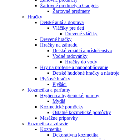
Žartovné predmety a Gadgets
Žartovné predmety
Hračky
Detské autá a doprava
Vláčiky pre deti
Drevené vláčiky
Drevené hračky
Hračky na záhradu
Detské vozidlá a príslušenstvo
Vodné radovánky
Hračky do vody
Hry na profesie a napodobňovanie
Detské hudobné hračky a nástroje
Plyšové hračky
Plyšáci
Kozmetika a parfumy
Hygiena a hygienické potreby
Mydlá
Kozmetické pomôcky
Ostatné kozmetické pomôcky
Masážne prípravky
Kozmetika a zdravie
Kozmetika
Dekoratívna kozmetika