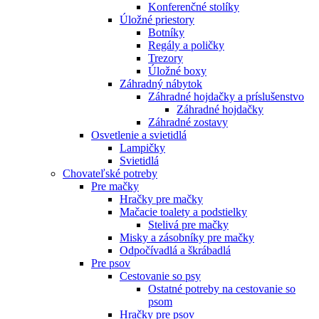
Konferenčné stolíky
Úložné priestory
Botníky
Regály a poličky
Trezory
Úložné boxy
Záhradný nábytok
Záhradné hojdačky a príslušenstvo
Záhradné hojdačky
Záhradné zostavy
Osvetlenie a svietidlá
Lampičky
Svietidlá
Chovateľské potreby
Pre mačky
Hračky pre mačky
Mačacie toalety a podstielky
Stelivá pre mačky
Misky a zásobníky pre mačky
Odpočívadlá a škrábadlá
Pre psov
Cestovanie so psy
Ostatné potreby na cestovanie so
psom
Hračky pre psov