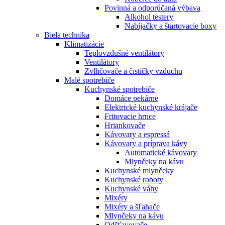
Povinná a odporúčaná výbava
Alkohol testery
Nabíjačky a štartovacie boxy
Biela technika
Klimatizácie
Teplovzdušné ventilátory
Ventilátory
Zvlhčovače a čističky vzduchu
Malé spotrebiče
Kuchynské spotrebiče
Domáce pekárne
Elektrické kuchynské krájače
Fritovacie hrnce
Hriankovače
Kávovary a espressá
Kávovary a príprava kávy
Automatické kávovary
Mlynčeky na kávu
Kuchynské mlynčeky
Kuchynské roboty
Kuchynské váhy
Mixéry
Mixéry a šľahače
Mlynčeky na kávu
Odšťavovače