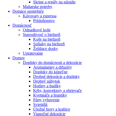
Skrine a regály na náradie
Maliarske potreby
Domáce spotrebiče
Kávovary a espressa
Príslušenstvo
Domácnosť
Odpadkové koše
Starostlivosť o bielizeň
Koše na bielizeň
Sušiaky na bielizeň
Žehliace dosky
Upratovanie
Domov
Doplnky do domácnosti a dekorácie
Aromalampy a difuzéry
Doplnky do kúpeľne
Drobné dekorácie a doplnky
Drobný nábytok
Hodiny a budíky
Krby, konvektory a ohrievače
Kvetináče a hrantíky
Párty vybavenie
Svietidlá
Úložné boxy a krabice
Vianočné dekorácie