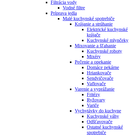
Filtrácia vody
Vodné filtre
Príprava jedla
Malé kuchynské spotrebiče
Krájanie a strúhanie
Elektrické kuchynské
krájače
Kuchynské mlynčeky
Mixovanie a šľahanie
Kuchynské roboty
Mixéry
Pečenie a opekanie
Domáce pekárne
Hriankovače
Sendvičovače
Vaflovače
Varenie a vyprážanie
Fritézy
Ryžovary
Variče
Vychytávky do kuchyne
Kuchynské váhy
Odšťavovače
Ostatné kuchynské
spotrebiče