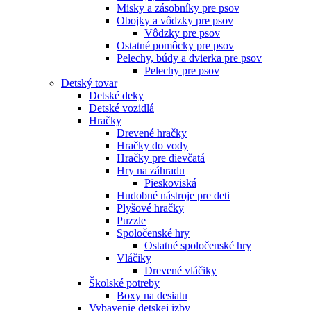
Misky a zásobníky pre psov
Obojky a vôdzky pre psov
Vôdzky pre psov
Ostatné pomôcky pre psov
Pelechy, búdy a dvierka pre psov
Pelechy pre psov
Detský tovar
Detské deky
Detské vozidlá
Hračky
Drevené hračky
Hračky do vody
Hračky pre dievčatá
Hry na záhradu
Pieskoviská
Hudobné nástroje pre deti
Plyšové hračky
Puzzle
Spoločenské hry
Ostatné spoločenské hry
Vláčiky
Drevené vláčiky
Školské potreby
Boxy na desiatu
Vybavenie detskej izby