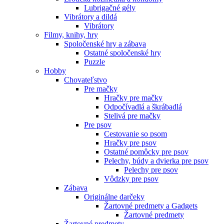
Lubrigačné gély
Vibrátory a dildá
Vibrátory
Filmy, knihy, hry
Spoločenské hry a zábava
Ostatné spoločenské hry
Puzzle
Hobby
Chovateľstvo
Pre mačky
Hračky pre mačky
Odpočívadlá a škrábadlá
Stelivá pre mačky
Pre psov
Cestovanie so psom
Hračky pre psov
Ostatné pomôcky pre psov
Pelechy, búdy a dvierka pre psov
Pelechy pre psov
Vôdzky pre psov
Zábava
Originálne darčeky
Žartovné predmety a Gadgets
Žartovné predmety
Žartovné predmety