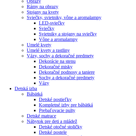
Obrazy
Rámy na obrazy
Stojany na kvety
Sviečky, svietniky, vône a aromalampy
LED-sviečky
Sviečky
Svietniky a stojany na sviečky
Vône a aromalampy
Umelé kvety
Umelé kvety a rastliny
Vázy, sochy a dekoračné predmety
Dekorácie na stenu
Dekoračné misky
Dekoračné podnosy a taniere
Sochy a dekoračné predmety
Vázy
Detská izba
Bábätká
Detské postieľky
Kompletné izby pre bábätká
Prebaľovacie pulty
Detské matrace
Nábytok pre deti a mládež
Detské otočné stoličky
Detské postele