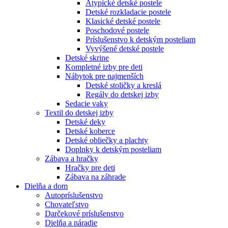
Atypické detské postele
Detské rozkladacie postele
Klasické detské postele
Poschodové postele
Príslušenstvo k detským posteliam
Vyvýšené detské postele
Detské skrine
Kompletné izby pre deti
Nábytok pre najmenších
Detské stoličky a kreslá
Regály do detskej izby
Sedacie vaky
Textil do detskej izby
Detské deky
Detské koberce
Detské obliečky a plachty
Doplnky k detským posteliam
Zábava a hračky
Hračky pre deti
Zábava na záhrade
Dielňa a dom
Autopríslušenstvo
Chovateľstvo
Darčekové príslušenstvo
Dielňa a náradie