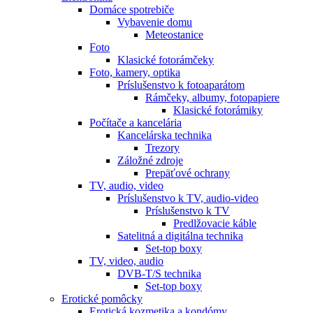
Domáce spotrebiče
Vybavenie domu
Meteostanice
Foto
Klasické fotorámčeky
Foto, kamery, optika
Príslušenstvo k fotoaparátom
Rámčeky, albumy, fotopapiere
Klasické fotorámiky
Počítače a kancelária
Kancelárska technika
Trezory
Záložné zdroje
Prepäťové ochrany
TV, audio, video
Príslušenstvo k TV, audio-video
Príslušenstvo k TV
Predlžovacie káble
Satelitná a digitálna technika
Set-top boxy
TV, video, audio
DVB-T/S technika
Set-top boxy
Erotické pomôcky
Erotická kozmetika a kondómy