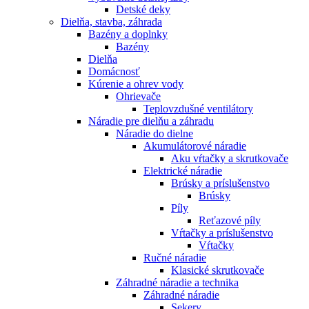
Detské deky
Dielňa, stavba, záhrada
Bazény a doplnky
Bazény
Dielňa
Domácnosť
Kúrenie a ohrev vody
Ohrievače
Teplovzdušné ventilátory
Náradie pre dielňu a záhradu
Náradie do dielne
Akumulátorové náradie
Aku vŕtačky a skrutkovače
Elektrické náradie
Brúsky a príslušenstvo
Brúsky
Píly
Reťazové píly
Vŕtačky a príslušenstvo
Vŕtačky
Ručné náradie
Klasické skrutkovače
Záhradné náradie a technika
Záhradné náradie
Sekery