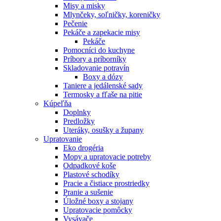
Misy a misky
Mlynčeky, soľničky, koreničky
Pečenie
Pekáče a zapekacie misy
Pekáče
Pomocníci do kuchyne
Príbory a príborníky
Skladovanie potravín
Boxy a dózy
Taniere a jedálenské sady
Termosky a fľaše na pitie
Kúpeľňa
Doplnky
Predložky
Uteráky, osušky a župany
Upratovanie
Eko drogéria
Mopy a upratovacie potreby
Odpadkové koše
Plastové schodíky
Pracie a čistiace prostriedky
Pranie a sušenie
Úložné boxy a stojany
Upratovacie pomôcky
Vysávače