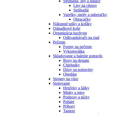
Strúhadlá, lisy a lúpače
Lisy na citrusy
Strúhadlá
Varešky, metly a naberačky
Obracačky
Nákupné tašky a košíky
Odpadkové koše
Organizácia kuchyne
Odkvapkávače na riad
Pečenie
Formy na pečenie
Vykrajovátka
Skladovanie a balenie potravín
Boxy na desiatu
Chlebníky
Dózy na potraviny
Obedáre
Stojany na víno
Stolovanie
Hrnčeky a šálky
Misky a misy
Podnosy a tácky
Poháre
Príbory
Taniere