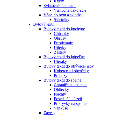
Kvety
Sviatočné dekorácie
Vianočné dekorácie
Vône do bytu a sviečky
Svietniky
Bytový textil
Bytový textil do kuchyne
Chňapky
Obrusy
Prestieranie
Utierky
Zástery
Bytový textil do kúpeľne
Uteráky
Bytový textil do obývacej izby
Koberce a koberčeky
Prehozy
Bytový textil do spálne
Chrániče na matrace
Obliečky
Plachty
Posteľná bielizeň
Prikrývky na spanie
Vankúše
Závesy