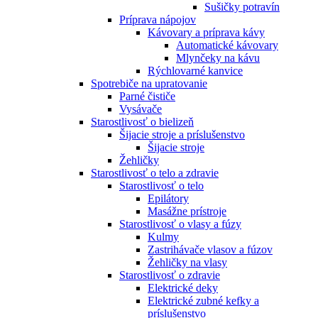
Sušičky potravín
Príprava nápojov
Kávovary a príprava kávy
Automatické kávovary
Mlynčeky na kávu
Rýchlovarné kanvice
Spotrebiče na upratovanie
Parné čističe
Vysávače
Starostlivosť o bielizeň
Šijacie stroje a príslušenstvo
Šijacie stroje
Žehličky
Starostlivosť o telo a zdravie
Starostlivosť o telo
Epilátory
Masážne prístroje
Starostlivosť o vlasy a fúzy
Kulmy
Zastrihávače vlasov a fúzov
Žehličky na vlasy
Starostlivosť o zdravie
Elektrické deky
Elektrické zubné kefky a
príslušenstvo