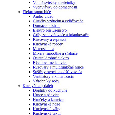
Vonné sviečky a svietniky
Vychytávky do domácnosti
Elektrospotrebiče
Audio-video
Čističky vzduchu a zvlhčovače
Domáce pekárne
Elektro príslušenstvo
Grily, sendvičovače a hriankovače
Kávovary a espressá
Kuchynské roboty
Meteostanica
Mixéry, smoothie a šľahače
Ostatní drobné elektro
Rýchlovarné kanvice
Ryžovary a multifunkčné hrnce
Sušičky ovocia a odšťavovača
Ventilátory a klimatizácia
Výrobníky sody
Kuchyňa a jedáleň
Doplnky do kuchyne
Hrnce a pánvice
Hrnčeky a kanvice
Kuchynské nože
Kuchynské váhy
Kuchynský textil