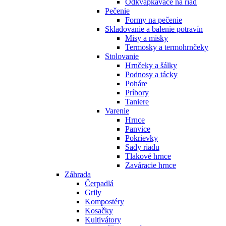
Odkvapkávače na riad
Pečenie
Formy na pečenie
Skladovanie a balenie potravín
Misy a misky
Termosky a termohrnčeky
Stolovanie
Hrnčeky a šálky
Podnosy a tácky
Poháre
Príbory
Taniere
Varenie
Hrnce
Panvice
Pokrievky
Sady riadu
Tlakové hrnce
Zaváracie hrnce
Záhrada
Čerpadlá
Grily
Kompostéry
Kosačky
Kultivátory