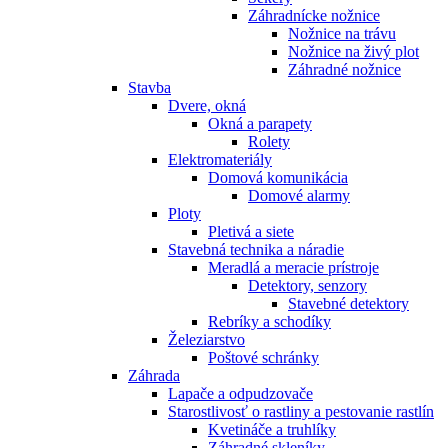
Záhradnícke nožnice
Nožnice na trávu
Nožnice na živý plot
Záhradné nožnice
Stavba
Dvere, okná
Okná a parapety
Rolety
Elektromateriály
Domová komunikácia
Domové alarmy
Ploty
Pletivá a siete
Stavebná technika a náradie
Meradlá a meracie prístroje
Detektory, senzory
Stavebné detektory
Rebríky a schodíky
Železiarstvo
Poštové schránky
Záhrada
Lapače a odpudzovače
Starostlivosť o rastliny a pestovanie rastlín
Kvetináče a truhlíky
Záhradné skleníky