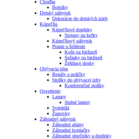
Chodba
Botníky
Detský nábytok
Dekorácie do detských izieb
Kúpeľňa
Kúpeľňové doplnky
Stojany na kefky
Kúpeľňový nábytok
Pranie a žehlenie
Koše na bielizeň
Sušiaky na bielizeň
Žehliace dosky
Obývacia izba
Regály a poličky
Stolíky do obývacej izby
Konferenčné stolíky
Osvetlenie
Lampy
Stolné lampy
Svietidlá
Žiarovky
Záhradný nábytok
Záhradné altány
Záhradné hojdačky
Záhradné slnečníky a doplnky