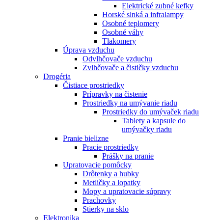
Elektrické zubné kefky
Horské slnká a infralampy
Osobné teplomery
Osobné váhy
Tlakomery
Úprava vzduchu
Odvlhčovače vzduchu
Zvlhčovače a čističky vzduchu
Drogéria
Čistiace prostriedky
Prípravky na čistenie
Prostriedky na umývanie riadu
Prostriedky do umývaček riadu
Tablety a kapsule do
umývačky riadu
Pranie bielizne
Pracie prostriedky
Prášky na pranie
Upratovacie pomôcky
Drôtenky a hubky
Metličky a lopatky
Mopy a upratovacie súpravy
Prachovky
Stierky na sklo
Elektronika