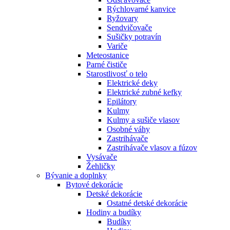
Rýchlovarné kanvice
Ryžovary
Sendvičovače
Sušičky potravín
Variče
Meteostanice
Parné čističe
Starostlivosť o telo
Elektrické deky
Elektrické zubné kefky
Epilátory
Kulmy
Kulmy a sušiče vlasov
Osobné váhy
Zastrihávače
Zastrihávače vlasov a fúzov
Vysávače
Žehličky
Bývanie a doplnky
Bytové dekorácie
Detské dekorácie
Ostatné detské dekorácie
Hodiny a budíky
Budíky