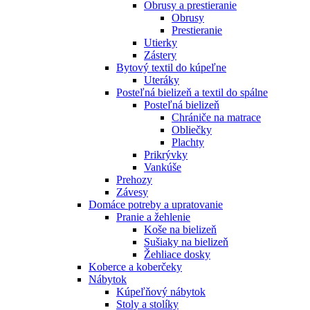
Obrusy a prestieranie
Obrusy
Prestieranie
Utierky
Zástery
Bytový textil do kúpeľne
Uteráky
Posteľná bielizeň a textil do spálne
Posteľná bielizeň
Chrániče na matrace
Obliečky
Plachty
Prikrývky
Vankúše
Prehozy
Závesy
Domáce potreby a upratovanie
Pranie a žehlenie
Koše na bielizeň
Sušiaky na bielizeň
Žehliace dosky
Koberce a koberčeky
Nábytok
Kúpeľňový nábytok
Stoly a stolíky