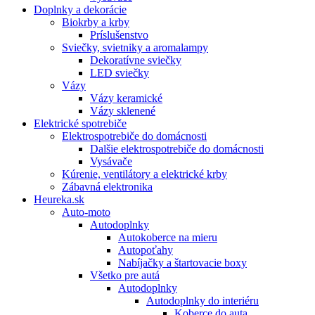
Doplnky a dekorácie
Biokrby a krby
Príslušenstvo
Sviečky, svietniky a aromalampy
Dekoratívne sviečky
LED sviečky
Vázy
Vázy keramické
Vázy sklenené
Elektrické spotrebiče
Elektrospotrebiče do domácnosti
Dalšie elektrospotrebiče do domácnosti
Vysávače
Kúrenie, ventilátory a elektrické krby
Zábavná elektronika
Heureka.sk
Auto-moto
Autodoplnky
Autokoberce na mieru
Autopoťahy
Nabíjačky a štartovacie boxy
Všetko pre autá
Autodoplnky
Autodoplnky do interiéru
Koberce do auta