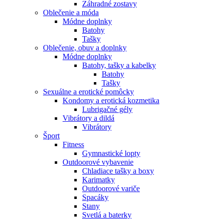
Záhradné zostavy
Oblečenie a móda
Módne doplnky
Batohy
Tašky
Oblečenie, obuv a doplnky
Módne doplnky
Batohy, tašky a kabelky
Batohy
Tašky
Sexuálne a erotické pomôcky
Kondomy a erotická kozmetika
Lubrigačné gély
Vibrátory a dildá
Vibrátory
Šport
Fitness
Gymnastické lopty
Outdoorové vybavenie
Chladiace tašky a boxy
Karimatky
Outdoorové variče
Spacáky
Stany
Svetlá a baterky