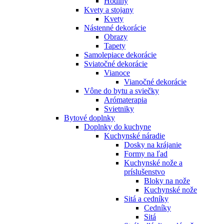
Hodiny
Kvety a stojany
Kvety
Nástenné dekorácie
Obrazy
Tapety
Samolepiace dekorácie
Sviatočné dekorácie
Vianoce
Vianočné dekorácie
Vône do bytu a sviečky
Arómaterapia
Svietniky
Bytové doplnky
Doplnky do kuchyne
Kuchynské náradie
Dosky na krájanie
Formy na ľad
Kuchynské nože a
príslušenstvo
Bloky na nože
Kuchynské nože
Sitá a cedníky
Cedníky
Sitá