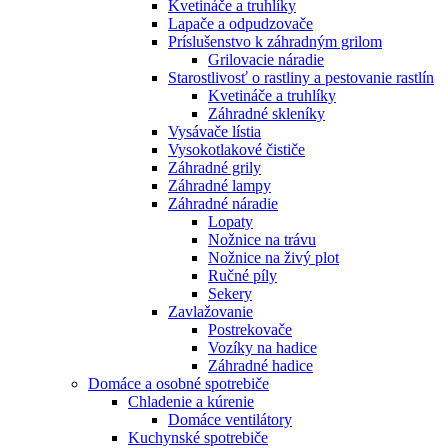
Kvetináče a truhlíky
Lapače a odpudzovače
Príslušenstvo k záhradným grilom
Grilovacie náradie
Starostlivosť o rastliny a pestovanie rastlín
Kvetináče a truhlíky
Záhradné skleníky
Vysávače lístia
Vysokotlakové čističe
Záhradné grily
Záhradné lampy
Záhradné náradie
Lopaty
Nožnice na trávu
Nožnice na živý plot
Ručné píly
Sekery
Zavlažovanie
Postrekovače
Vozíky na hadice
Záhradné hadice
Domáce a osobné spotrebiče
Chladenie a kúrenie
Domáce ventilátory
Kuchynské spotrebiče