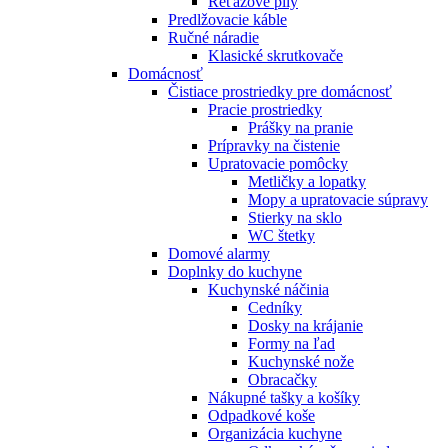
Reťazové píly
Predlžovacie káble
Ručné náradie
Klasické skrutkovače
Domácnosť
Čistiace prostriedky pre domácnosť
Pracie prostriedky
Prášky na pranie
Prípravky na čistenie
Upratovacie pomôcky
Metličky a lopatky
Mopy a upratovacie súpravy
Stierky na sklo
WC štetky
Domové alarmy
Doplnky do kuchyne
Kuchynské náčinia
Cedníky
Dosky na krájanie
Formy na ľad
Kuchynské nože
Obracačky
Nákupné tašky a košíky
Odpadkové koše
Organizácia kuchyne