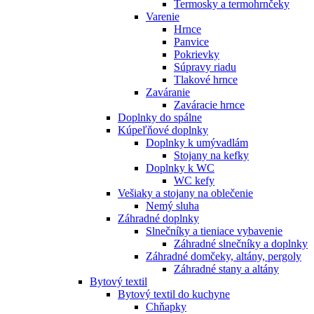
Termosky a termohrnčeky
Varenie
Hrnce
Panvice
Pokrievky
Súpravy riadu
Tlakové hrnce
Zaváranie
Zaváracie hrnce
Doplnky do spálne
Kúpeľňové doplnky
Doplnky k umývadlám
Stojany na kefky
Doplnky k WC
WC kefy
Vešiaky a stojany na oblečenie
Nemý sluha
Záhradné doplnky
Slnečníky a tieniace vybavenie
Záhradné slnečníky a doplnky
Záhradné domčeky, altány, pergoly
Záhradné stany a altány
Bytový textil
Bytový textil do kuchyne
Chňapky