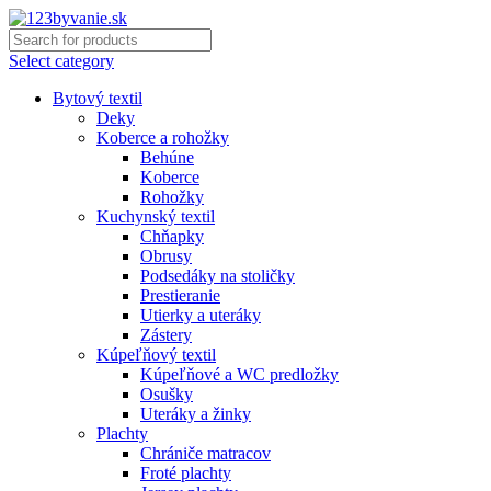
Select category
Bytový textil
Deky
Koberce a rohožky
Behúne
Koberce
Rohožky
Kuchynský textil
Chňapky
Obrusy
Podsedáky na stoličky
Prestieranie
Utierky a uteráky
Zástery
Kúpeľňový textil
Kúpeľňové a WC predložky
Osušky
Uteráky a žinky
Plachty
Chrániče matracov
Froté plachty