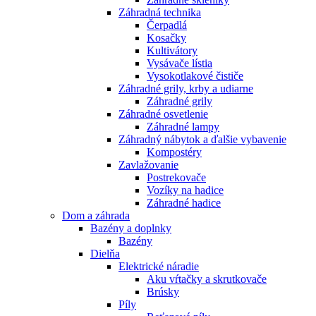
Záhradná technika
Čerpadlá
Kosačky
Kultivátory
Vysávače lístia
Vysokotlakové čističe
Záhradné grily, krby a udiarne
Záhradné grily
Záhradné osvetlenie
Záhradné lampy
Záhradný nábytok a ďalšie vybavenie
Kompostéry
Zavlažovanie
Postrekovače
Vozíky na hadice
Záhradné hadice
Dom a záhrada
Bazény a doplnky
Bazény
Dielňa
Elektrické náradie
Aku vŕtačky a skrutkovače
Brúsky
Píly