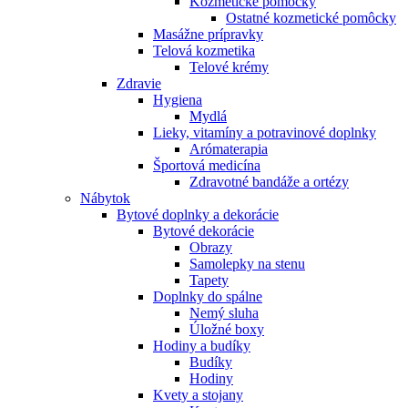
Kozmetické pomôcky
Ostatné kozmetické pomôcky
Masážne prípravky
Telová kozmetika
Telové krémy
Zdravie
Hygiena
Mydlá
Lieky, vitamíny a potravinové doplnky
Arómaterapia
Športová medicína
Zdravotné bandáže a ortézy
Nábytok
Bytové doplnky a dekorácie
Bytové dekorácie
Obrazy
Samolepky na stenu
Tapety
Doplnky do spálne
Nemý sluha
Úložné boxy
Hodiny a budíky
Budíky
Hodiny
Kvety a stojany