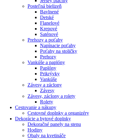
Jersey plachty
Posteľná bielizeň
Bavlnené
Detské
Flanelové
Krepové
Saténové
Prehozy a poťahy
Napínacie poťahy
Poťahy na stoličky
Prehozy
Vankúše a paplóny
Paplóny
Prikrývky
Vankúše
Závesy a záclony
Závesy
Závesy, záclony a rolety
Rolety
Cestovanie a nákupy
Cestovné doplnky a organizéry
Dekorácie a bytové doplnky
Dekoračné panely na stenu
Hodiny
Obaly na kvetináče