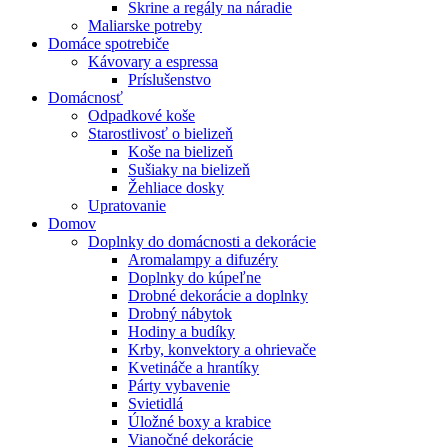
Skrine a regály na náradie
Maliarske potreby
Domáce spotrebiče
Kávovary a espressa
Príslušenstvo
Domácnosť
Odpadkové koše
Starostlivosť o bielizeň
Koše na bielizeň
Sušiaky na bielizeň
Žehliace dosky
Upratovanie
Domov
Doplnky do domácnosti a dekorácie
Aromalampy a difuzéry
Doplnky do kúpeľne
Drobné dekorácie a doplnky
Drobný nábytok
Hodiny a budíky
Krby, konvektory a ohrievače
Kvetináče a hrantíky
Párty vybavenie
Svietidlá
Úložné boxy a krabice
Vianočné dekorácie