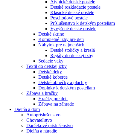
Atypické detské postele
Detské rozkladacie postele
Klasické detské postele
Poschodové postele
Príslušenstvo k detským posteliam
Vyvýšené detské postele
Detské skrine
Kompletné izby pre deti
Nábytok pre najmenších
Detské stoličky a kreslá
Regály do detskej izby
Sedacie vaky
Textil do detskej izby
Detské deky
Detské koberce
Detské obliečky a plachty
Doplnky k detským posteliam
Zábava a hračky
Hračky pre deti
Zábava na záhrade
Dielňa a dom
Autopríslušenstvo
Chovateľstvo
Darčekové príslušenstvo
Dielňa a náradie