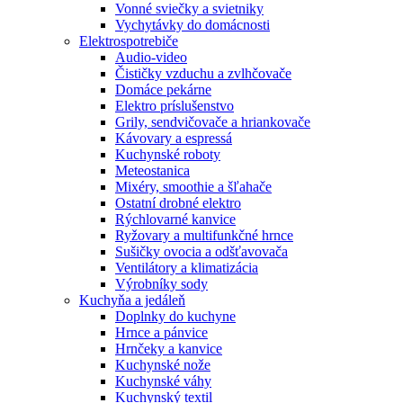
Vonné sviečky a svietniky
Vychytávky do domácnosti
Elektrospotrebiče
Audio-video
Čističky vzduchu a zvlhčovače
Domáce pekárne
Elektro príslušenstvo
Grily, sendvičovače a hriankovače
Kávovary a espressá
Kuchynské roboty
Meteostanica
Mixéry, smoothie a šľahače
Ostatní drobné elektro
Rýchlovarné kanvice
Ryžovary a multifunkčné hrnce
Sušičky ovocia a odšťavovača
Ventilátory a klimatizácia
Výrobníky sody
Kuchyňa a jedáleň
Doplnky do kuchyne
Hrnce a pánvice
Hrnčeky a kanvice
Kuchynské nože
Kuchynské váhy
Kuchynský textil