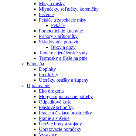
Misy a misky
Mlynčeky, soľničky, koreničky
Pečenie
Pekáče a zapekacie misy
Pekáče
Pomocníci do kuchyne
Príbory a príborníky
Skladovanie potravín
Boxy a dózy
Taniere a jedálenské sady
Termosky a fľaše na pitie
Kúpeľňa
Doplnky
Predložky
Uteráky, osušky a župany
Upratovanie
Eko drogéria
Mopy a upratovacie potreby
Odpadkové koše
Plastové schodíky
Pracie a čistiace prostriedky
Pranie a sušenie
Úložné boxy a stojany
Upratovacie pomôcky
Vysávače