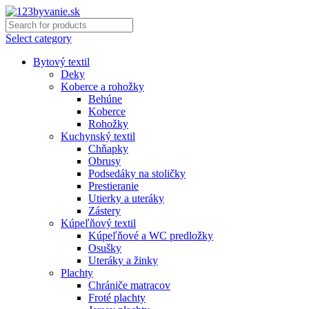
Select category
Bytový textil
Deky
Koberce a rohožky
Behúne
Koberce
Rohožky
Kuchynský textil
Chňapky
Obrusy
Podsedáky na stoličky
Prestieranie
Utierky a uteráky
Zástery
Kúpeľňový textil
Kúpeľňové a WC predložky
Osušky
Uteráky a žinky
Plachty
Chrániče matracov
Froté plachty