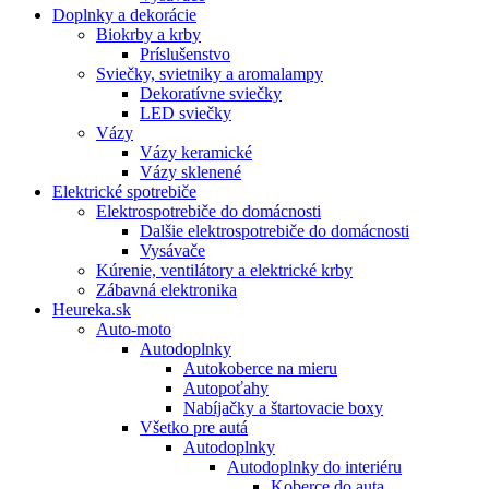
Doplnky a dekorácie
Biokrby a krby
Príslušenstvo
Sviečky, svietniky a aromalampy
Dekoratívne sviečky
LED sviečky
Vázy
Vázy keramické
Vázy sklenené
Elektrické spotrebiče
Elektrospotrebiče do domácnosti
Dalšie elektrospotrebiče do domácnosti
Vysávače
Kúrenie, ventilátory a elektrické krby
Zábavná elektronika
Heureka.sk
Auto-moto
Autodoplnky
Autokoberce na mieru
Autopoťahy
Nabíjačky a štartovacie boxy
Všetko pre autá
Autodoplnky
Autodoplnky do interiéru
Koberce do auta