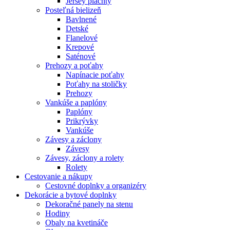
Jersey plachty
Posteľná bielizeň
Bavlnené
Detské
Flanelové
Krepové
Saténové
Prehozy a poťahy
Napínacie poťahy
Poťahy na stoličky
Prehozy
Vankúše a paplóny
Paplóny
Prikrývky
Vankúše
Závesy a záclony
Závesy
Závesy, záclony a rolety
Rolety
Cestovanie a nákupy
Cestovné doplnky a organizéry
Dekorácie a bytové doplnky
Dekoračné panely na stenu
Hodiny
Obaly na kvetináče