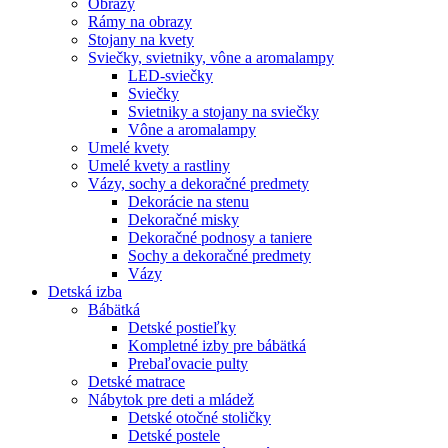
Obrazy
Rámy na obrazy
Stojany na kvety
Sviečky, svietniky, vône a aromalampy
LED-sviečky
Sviečky
Svietniky a stojany na sviečky
Vône a aromalampy
Umelé kvety
Umelé kvety a rastliny
Vázy, sochy a dekoračné predmety
Dekorácie na stenu
Dekoračné misky
Dekoračné podnosy a taniere
Sochy a dekoračné predmety
Vázy
Detská izba
Bábätká
Detské postieľky
Kompletné izby pre bábätká
Prebaľovacie pulty
Detské matrace
Nábytok pre deti a mládež
Detské otočné stoličky
Detské postele