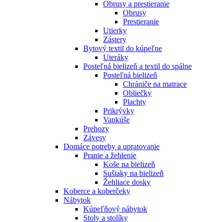
Obrusy a prestieranie
Obrusy
Prestieranie
Utierky
Zástery
Bytový textil do kúpeľne
Uteráky
Posteľná bielizeň a textil do spálne
Posteľná bielizeň
Chrániče na matrace
Obliečky
Plachty
Prikrývky
Vankúše
Prehozy
Závesy
Domáce potreby a upratovanie
Pranie a žehlenie
Koše na bielizeň
Sušiaky na bielizeň
Žehliace dosky
Koberce a koberčeky
Nábytok
Kúpeľňový nábytok
Stoly a stolíky