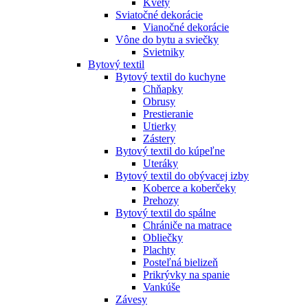
Kvety
Sviatočné dekorácie
Vianočné dekorácie
Vône do bytu a sviečky
Svietniky
Bytový textil
Bytový textil do kuchyne
Chňapky
Obrusy
Prestieranie
Utierky
Zástery
Bytový textil do kúpeľne
Uteráky
Bytový textil do obývacej izby
Koberce a koberčeky
Prehozy
Bytový textil do spálne
Chrániče na matrace
Obliečky
Plachty
Posteľná bielizeň
Prikrývky na spanie
Vankúše
Závesy