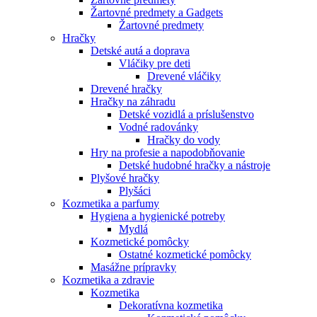
Žartovné predmety a Gadgets
Žartovné predmety
Hračky
Detské autá a doprava
Vláčiky pre deti
Drevené vláčiky
Drevené hračky
Hračky na záhradu
Detské vozidlá a príslušenstvo
Vodné radovánky
Hračky do vody
Hry na profesie a napodobňovanie
Detské hudobné hračky a nástroje
Plyšové hračky
Plyšáci
Kozmetika a parfumy
Hygiena a hygienické potreby
Mydlá
Kozmetické pomôcky
Ostatné kozmetické pomôcky
Masážne prípravky
Kozmetika a zdravie
Kozmetika
Dekoratívna kozmetika