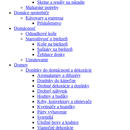
Skrine a regály na náradie
Maliarske potreby
Domáce spotrebiče
Kávovary a espressa
Príslušenstvo
Domácnosť
Odpadkové koše
Starostlivosť o bielizeň
Koše na bielizeň
Sušiaky na bielizeň
Žehliace dosky
Upratovanie
Domov
Doplnky do domácnosti a dekorácie
Aromalampy a difuzéry
Doplnky do kúpeľne
Drobné dekorácie a doplnky
Drobný nábytok
Hodiny a budíky
Krby, konvektory a ohrievače
Kvetináče a hrantíky
Párty vybavenie
Svietidlá
Úložné boxy a krabice
Vianočné dekorácie