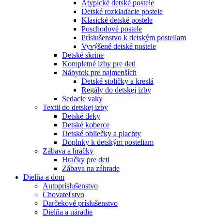
Atypické detské postele
Detské rozkladacie postele
Klasické detské postele
Poschodové postele
Príslušenstvo k detským posteliam
Vyvýšené detské postele
Detské skrine
Kompletné izby pre deti
Nábytok pre najmenších
Detské stoličky a kreslá
Regály do detskej izby
Sedacie vaky
Textil do detskej izby
Detské deky
Detské koberce
Detské obliečky a plachty
Doplnky k detským posteliam
Zábava a hračky
Hračky pre deti
Zábava na záhrade
Dielňa a dom
Autopríslušenstvo
Chovateľstvo
Darčekové príslušenstvo
Dielňa a náradie