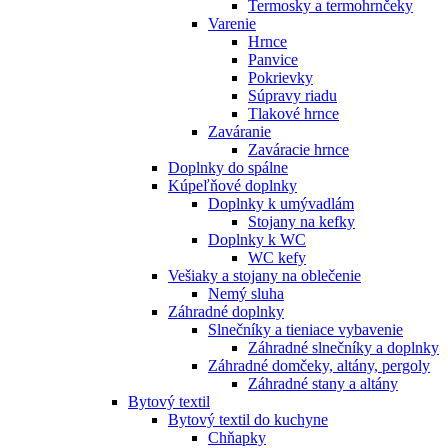
Termosky a termohrnčeky
Varenie
Hrnce
Panvice
Pokrievky
Súpravy riadu
Tlakové hrnce
Zaváranie
Zaváracie hrnce
Doplnky do spálne
Kúpeľňové doplnky
Doplnky k umývadlám
Stojany na kefky
Doplnky k WC
WC kefy
Vešiaky a stojany na oblečenie
Nemý sluha
Záhradné doplnky
Slnečníky a tieniace vybavenie
Záhradné slnečníky a doplnky
Záhradné domčeky, altány, pergoly
Záhradné stany a altány
Bytový textil
Bytový textil do kuchyne
Chňapky