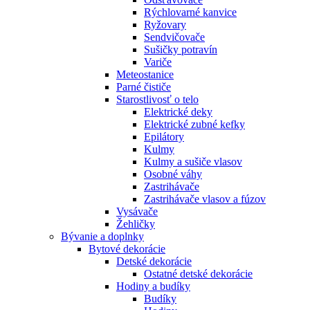
Rýchlovarné kanvice
Ryžovary
Sendvičovače
Sušičky potravín
Variče
Meteostanice
Parné čističe
Starostlivosť o telo
Elektrické deky
Elektrické zubné kefky
Epilátory
Kulmy
Kulmy a sušiče vlasov
Osobné váhy
Zastrihávače
Zastrihávače vlasov a fúzov
Vysávače
Žehličky
Bývanie a doplnky
Bytové dekorácie
Detské dekorácie
Ostatné detské dekorácie
Hodiny a budíky
Budíky