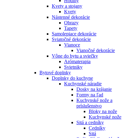
Hodiny
Kvety a stojany
Kvety
Nástenné dekorácie
Obrazy
Tapety
Samolepiace dekorácie
Sviatočné dekorácie
Vianoce
Vianočné dekorácie
Vône do bytu a sviečky
Arómaterapia
Svietniky
Bytové doplnky
Doplnky do kuchyne
Kuchynské náradie
Dosky na krájanie
Formy na ľad
Kuchynské nože a
príslušenstvo
Bloky na nože
Kuchynské nože
Sitá a cedníky
Cedníky
Sitá