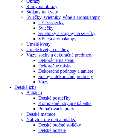
Obrazy
Rámy na obrazy
Stojany na kvety
Sviečky, svietniky, vône a aromalampy
LED-sviečky
Sviečky
Svietniky a stojany na sviečky
Vône a aromalampy
Umelé kvety
Umelé kvety a rastliny
Vázy, sochy a dekoračné predmety
Dekorácie na stenu
Dekoračné misky
Dekoračné podnosy a taniere
Sochy a dekoračné predmety
Vázy
Detská izba
Bábätká
Detské postieľky
Kompletné izby pre bábätká
Prebaľovacie pulty
Detské matrace
Nábytok pre deti a mládež
Detské otočné stoličky
Detské postele