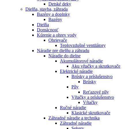
Detské deky
Dielňa, stavba, záhrada
Bazény a doplnky
Bazény
Dielňa
Domácnosť
Kúrenie a ohrev vody
Ohrievače
Teplovzdušné ventilátory
Náradie pre dielňu a záhradu
Náradie do dielne
Akumulátorové náradie
Aku vŕtačky a skrutkovače
Elektrické náradie
Brúsky a príslušenstvo
Brúsky
Píly
Reťazové píly
Vŕtačky a príslušenstvo
Vŕtačky
Ručné náradie
Klasické skrutkovače
Záhradné náradie a technika
Záhradné náradie
Sekery