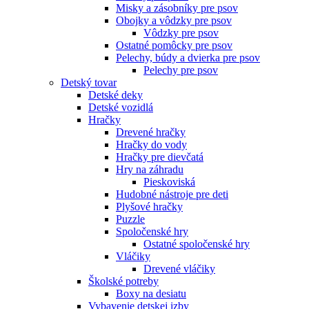
Misky a zásobníky pre psov
Obojky a vôdzky pre psov
Vôdzky pre psov
Ostatné pomôcky pre psov
Pelechy, búdy a dvierka pre psov
Pelechy pre psov
Detský tovar
Detské deky
Detské vozidlá
Hračky
Drevené hračky
Hračky do vody
Hračky pre dievčatá
Hry na záhradu
Pieskoviská
Hudobné nástroje pre deti
Plyšové hračky
Puzzle
Spoločenské hry
Ostatné spoločenské hry
Vláčiky
Drevené vláčiky
Školské potreby
Boxy na desiatu
Vybavenie detskej izby