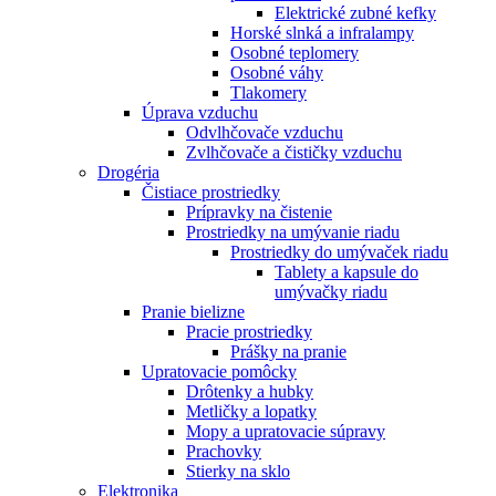
Elektrické zubné kefky
Horské slnká a infralampy
Osobné teplomery
Osobné váhy
Tlakomery
Úprava vzduchu
Odvlhčovače vzduchu
Zvlhčovače a čističky vzduchu
Drogéria
Čistiace prostriedky
Prípravky na čistenie
Prostriedky na umývanie riadu
Prostriedky do umývaček riadu
Tablety a kapsule do
umývačky riadu
Pranie bielizne
Pracie prostriedky
Prášky na pranie
Upratovacie pomôcky
Drôtenky a hubky
Metličky a lopatky
Mopy a upratovacie súpravy
Prachovky
Stierky na sklo
Elektronika