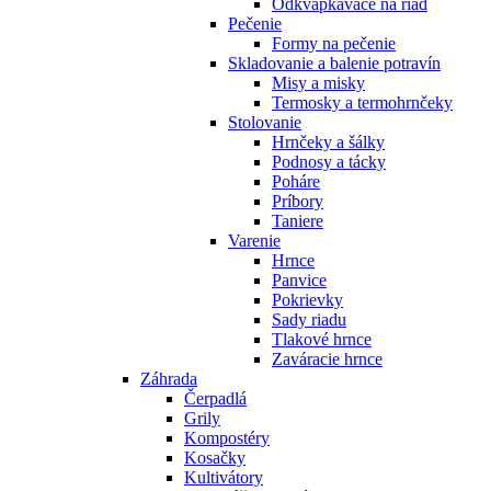
Odkvapkávače na riad
Pečenie
Formy na pečenie
Skladovanie a balenie potravín
Misy a misky
Termosky a termohrnčeky
Stolovanie
Hrnčeky a šálky
Podnosy a tácky
Poháre
Príbory
Taniere
Varenie
Hrnce
Panvice
Pokrievky
Sady riadu
Tlakové hrnce
Zaváracie hrnce
Záhrada
Čerpadlá
Grily
Kompostéry
Kosačky
Kultivátory