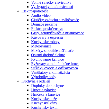
Vonné sviečky a svietniky
Vychytávky do domácnosti
Elektrospotrebiče
Audio-video
Čističky vzduchu a zvlhčovače
Domáce pekárne
Elektro príslušenstvo
Grily, sendvičovače a hriankovače
Kávovary a espressá
Kuchynské roboty
Meteostanica
Mixéry, smoothie a šľahače
Ostatní drobné elektro
Rýchlovarné kanvice
Ryžovary a multifunkčné hrnce
Sušičky ovocia a odšťavovača
Ventilátory a klimatizácia
Výrobníky sody
Kuchyňa a jedáleň
Doplnky do kuchyne
Hrnce a pánvice
Hrnčeky a kanvice
Kuchynské nože
Kuchynské váhy
Kuchynský textil