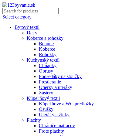
Select category
Bytový textil
Deky
Koberce a rohožky
Behúne
Koberce
Rohožky
Kuchynský textil
Chňapky
Obrusy
Podsedáky na stoličky
Prestieranie
Utierky a uteráky
Zástery
Kúpeľňový textil
Kúpeľňové a WC predložky
Osušky
Uteráky a žinky
Plachty
Chrániče matracov
Froté plachty