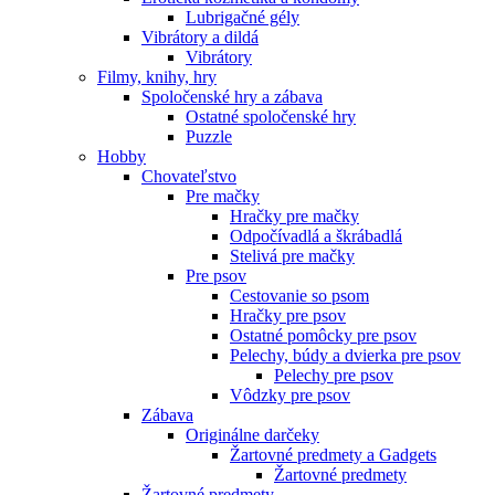
Lubrigačné gély
Vibrátory a dildá
Vibrátory
Filmy, knihy, hry
Spoločenské hry a zábava
Ostatné spoločenské hry
Puzzle
Hobby
Chovateľstvo
Pre mačky
Hračky pre mačky
Odpočívadlá a škrábadlá
Stelivá pre mačky
Pre psov
Cestovanie so psom
Hračky pre psov
Ostatné pomôcky pre psov
Pelechy, búdy a dvierka pre psov
Pelechy pre psov
Vôdzky pre psov
Zábava
Originálne darčeky
Žartovné predmety a Gadgets
Žartovné predmety
Žartovné predmety