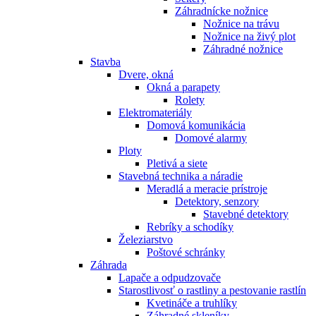
Záhradnícke nožnice
Nožnice na trávu
Nožnice na živý plot
Záhradné nožnice
Stavba
Dvere, okná
Okná a parapety
Rolety
Elektromateriály
Domová komunikácia
Domové alarmy
Ploty
Pletivá a siete
Stavebná technika a náradie
Meradlá a meracie prístroje
Detektory, senzory
Stavebné detektory
Rebríky a schodíky
Železiarstvo
Poštové schránky
Záhrada
Lapače a odpudzovače
Starostlivosť o rastliny a pestovanie rastlín
Kvetináče a truhlíky
Záhradné skleníky