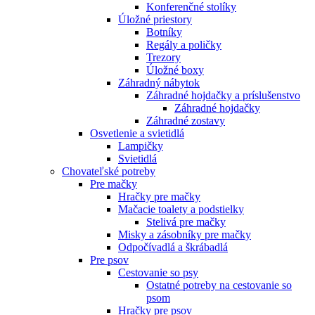
Konferenčné stolíky
Úložné priestory
Botníky
Regály a poličky
Trezory
Úložné boxy
Záhradný nábytok
Záhradné hojdačky a príslušenstvo
Záhradné hojdačky
Záhradné zostavy
Osvetlenie a svietidlá
Lampičky
Svietidlá
Chovateľské potreby
Pre mačky
Hračky pre mačky
Mačacie toalety a podstielky
Stelivá pre mačky
Misky a zásobníky pre mačky
Odpočívadlá a škrábadlá
Pre psov
Cestovanie so psy
Ostatné potreby na cestovanie so
psom
Hračky pre psov