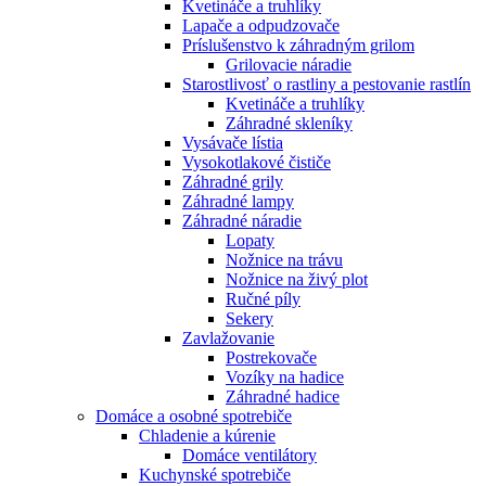
Kvetináče a truhlíky
Lapače a odpudzovače
Príslušenstvo k záhradným grilom
Grilovacie náradie
Starostlivosť o rastliny a pestovanie rastlín
Kvetináče a truhlíky
Záhradné skleníky
Vysávače lístia
Vysokotlakové čističe
Záhradné grily
Záhradné lampy
Záhradné náradie
Lopaty
Nožnice na trávu
Nožnice na živý plot
Ručné píly
Sekery
Zavlažovanie
Postrekovače
Vozíky na hadice
Záhradné hadice
Domáce a osobné spotrebiče
Chladenie a kúrenie
Domáce ventilátory
Kuchynské spotrebiče