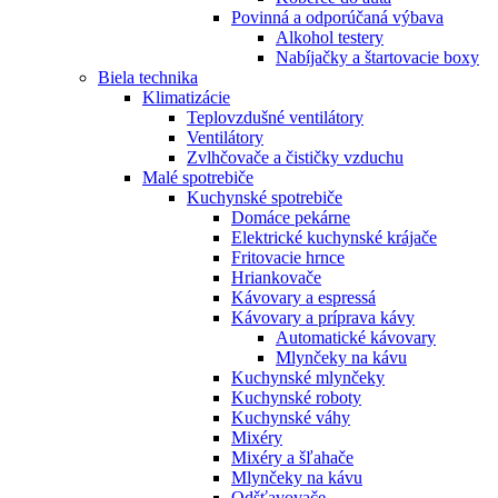
Povinná a odporúčaná výbava
Alkohol testery
Nabíjačky a štartovacie boxy
Biela technika
Klimatizácie
Teplovzdušné ventilátory
Ventilátory
Zvlhčovače a čističky vzduchu
Malé spotrebiče
Kuchynské spotrebiče
Domáce pekárne
Elektrické kuchynské krájače
Fritovacie hrnce
Hriankovače
Kávovary a espressá
Kávovary a príprava kávy
Automatické kávovary
Mlynčeky na kávu
Kuchynské mlynčeky
Kuchynské roboty
Kuchynské váhy
Mixéry
Mixéry a šľahače
Mlynčeky na kávu
Odšťavovače