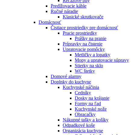
Reťazové píly
Predlžovacie káble
Ručné náradie
Klasické skrutkovače
Domácnosť
Čistiace prostriedky pre domácnosť
Pracie prostriedky
Prášky na pranie
Prípravky na čistenie
Upratovacie pomôcky
Metličky a lopatky
Mopy a upratovacie súpravy
Stierky na sklo
WC štetky
Domové alarmy
Doplnky do kuchyne
Kuchynské náčinia
Cedníky
Dosky na krájanie
Formy na ľad
Kuchynské nože
Obracačky
Nákupné tašky a košíky
Odpadkové koše
Organizácia kuchyne