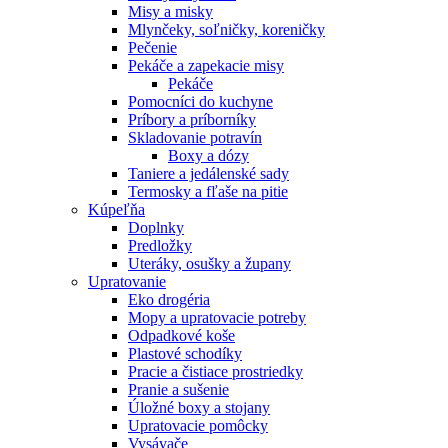
Misy a misky
Mlynčeky, soľničky, koreničky
Pečenie
Pekáče a zapekacie misy
Pekáče
Pomocníci do kuchyne
Príbory a príborníky
Skladovanie potravín
Boxy a dózy
Taniere a jedálenské sady
Termosky a fľaše na pitie
Kúpeľňa
Doplnky
Predložky
Uteráky, osušky a župany
Upratovanie
Eko drogéria
Mopy a upratovacie potreby
Odpadkové koše
Plastové schodíky
Pracie a čistiace prostriedky
Pranie a sušenie
Úložné boxy a stojany
Upratovacie pomôcky
Vysávače