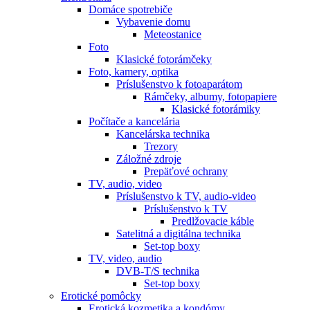
Domáce spotrebiče
Vybavenie domu
Meteostanice
Foto
Klasické fotorámčeky
Foto, kamery, optika
Príslušenstvo k fotoaparátom
Rámčeky, albumy, fotopapiere
Klasické fotorámiky
Počítače a kancelária
Kancelárska technika
Trezory
Záložné zdroje
Prepäťové ochrany
TV, audio, video
Príslušenstvo k TV, audio-video
Príslušenstvo k TV
Predlžovacie káble
Satelitná a digitálna technika
Set-top boxy
TV, video, audio
DVB-T/S technika
Set-top boxy
Erotické pomôcky
Erotická kozmetika a kondómy