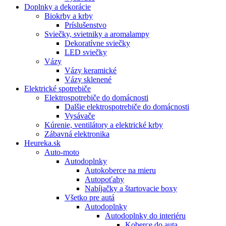
Doplnky a dekorácie
Biokrby a krby
Príslušenstvo
Sviečky, svietniky a aromalampy
Dekoratívne sviečky
LED sviečky
Vázy
Vázy keramické
Vázy sklenené
Elektrické spotrebiče
Elektrospotrebiče do domácnosti
Dalšie elektrospotrebiče do domácnosti
Vysávače
Kúrenie, ventilátory a elektrické krby
Zábavná elektronika
Heureka.sk
Auto-moto
Autodoplnky
Autokoberce na mieru
Autopoťahy
Nabíjačky a štartovacie boxy
Všetko pre autá
Autodoplnky
Autodoplnky do interiéru
Koberce do auta