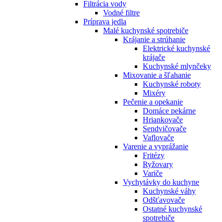
Filtrácia vody
Vodné filtre
Príprava jedla
Malé kuchynské spotrebiče
Krájanie a strúhanie
Elektrické kuchynské
krájače
Kuchynské mlynčeky
Mixovanie a šľahanie
Kuchynské roboty
Mixéry
Pečenie a opekanie
Domáce pekárne
Hriankovače
Sendvičovače
Vaflovače
Varenie a vyprážanie
Fritézy
Ryžovary
Variče
Vychytávky do kuchyne
Kuchynské váhy
Odšťavovače
Ostatné kuchynské
spotrebiče