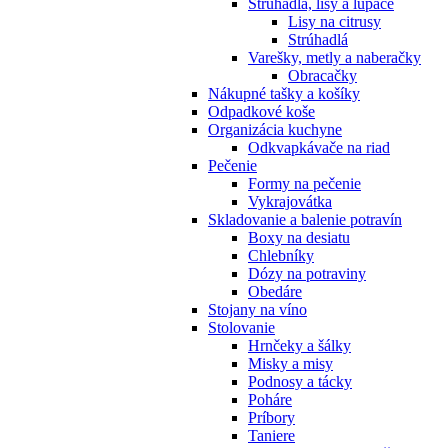
Strúhadlá, lisy a lúpače
Lisy na citrusy
Strúhadlá
Varešky, metly a naberačky
Obracačky
Nákupné tašky a košíky
Odpadkové koše
Organizácia kuchyne
Odkvapkávače na riad
Pečenie
Formy na pečenie
Vykrajovátka
Skladovanie a balenie potravín
Boxy na desiatu
Chlebníky
Dózy na potraviny
Obedáre
Stojany na víno
Stolovanie
Hrnčeky a šálky
Misky a misy
Podnosy a tácky
Poháre
Príbory
Taniere