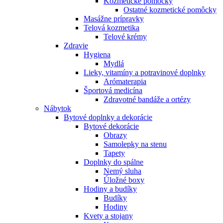
Kozmetické pomôcky
Ostatné kozmetické pomôcky
Masážne prípravky
Telová kozmetika
Telové krémy
Zdravie
Hygiena
Mydlá
Lieky, vitamíny a potravinové doplnky
Arómaterapia
Športová medicína
Zdravotné bandáže a ortézy
Nábytok
Bytové doplnky a dekorácie
Bytové dekorácie
Obrazy
Samolepky na stenu
Tapety
Doplnky do spálne
Nemý sluha
Úložné boxy
Hodiny a budíky
Budíky
Hodiny
Kvety a stojany