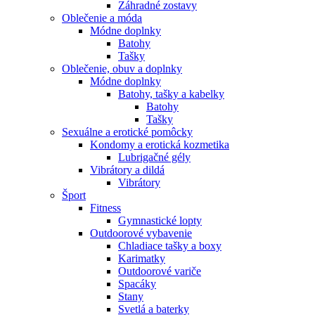
Záhradné zostavy
Oblečenie a móda
Módne doplnky
Batohy
Tašky
Oblečenie, obuv a doplnky
Módne doplnky
Batohy, tašky a kabelky
Batohy
Tašky
Sexuálne a erotické pomôcky
Kondomy a erotická kozmetika
Lubrigačné gély
Vibrátory a dildá
Vibrátory
Šport
Fitness
Gymnastické lopty
Outdoorové vybavenie
Chladiace tašky a boxy
Karimatky
Outdoorové variče
Spacáky
Stany
Svetlá a baterky