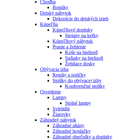
Chodba
Botníky
Detský nábytok
Dekorácie do detských izieb
Kúpeľňa
Kúpeľňové doplnky
Stojany na kefky
Kúpeľňový nábytok
Pranie a žehlenie
Koše na bielizeň
Sušiaky na bielizeň
Žehliace dosky
Obývacia izba
Regály a poličky
Stolíky do obývacej izby
Konferenčné stolíky
Osvetlenie
Lampy
Stolné lampy
Svietidlá
Žiarovky
Záhradný nábytok
Záhradné altány
Záhradné hojdačky
Záhradné slnečníky a doplnky