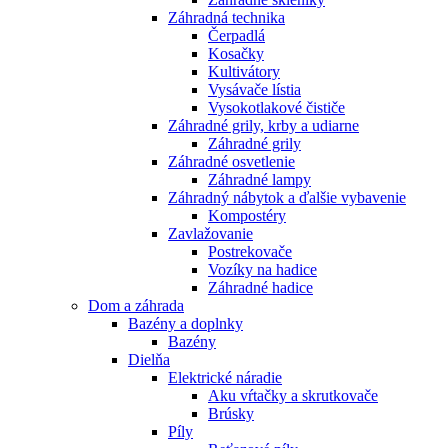
Záhradná technika
Čerpadlá
Kosačky
Kultivátory
Vysávače lístia
Vysokotlakové čističe
Záhradné grily, krby a udiarne
Záhradné grily
Záhradné osvetlenie
Záhradné lampy
Záhradný nábytok a ďalšie vybavenie
Kompostéry
Zavlažovanie
Postrekovače
Vozíky na hadice
Záhradné hadice
Dom a záhrada
Bazény a doplnky
Bazény
Dielňa
Elektrické náradie
Aku vŕtačky a skrutkovače
Brúsky
Píly