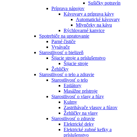
Sušičky potravín
Príprava nápojov
Kávovary a príprava kávy
Automatické kávovary
Mlynčeky na kávu
Rýchlovarné kanvice
Spotrebiče na upratovanie
Parné čističe
Vysávače
Starostlivosť o bielizeň
Šijacie stroje a príslušenstvo
Šijacie stroje
Žehličky
Starostlivosť o telo a zdravie
Starostlivosť o telo
Epilátory
Masážne prístroje
Starostlivosť o vlasy a fúzy
Kulmy
Zastrihávače vlasov a fúzov
Žehličky na vlasy
Starostlivosť o zdravie
Elektrické deky
Elektrické zubné kefky a
príslušenstvo