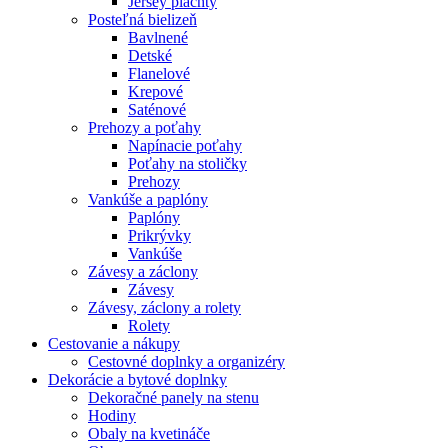
Jersey plachty
Posteľná bielizeň
Bavlnené
Detské
Flanelové
Krepové
Saténové
Prehozy a poťahy
Napínacie poťahy
Poťahy na stoličky
Prehozy
Vankúše a paplóny
Paplóny
Prikrývky
Vankúše
Závesy a záclony
Závesy
Závesy, záclony a rolety
Rolety
Cestovanie a nákupy
Cestovné doplnky a organizéry
Dekorácie a bytové doplnky
Dekoračné panely na stenu
Hodiny
Obaly na kvetináče