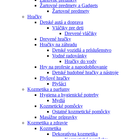
Žartovné predmety a Gadgets
Žartovné predmety
Hračky
Detské autá a doprava
Vláčiky pre deti
Drevené vláčiky
Drevené hračky
Hračky na záhradu
Detské vozidlá a príslušenstvo
Vodné radovánky
Hračky do vody
Hry na profesie a napodobňovanie
Detské hudobné hračky a nástroje
Plyšové hračky
Plyšáci
Kozmetika a parfumy
Hygiena a hygienické potreby
Mydlá
Kozmetické pomôcky
Ostatné kozmetické pomôcky
Masážne prípravky
Kozmetika a zdravie
Kozmetika
Dekoratívna kozmetika