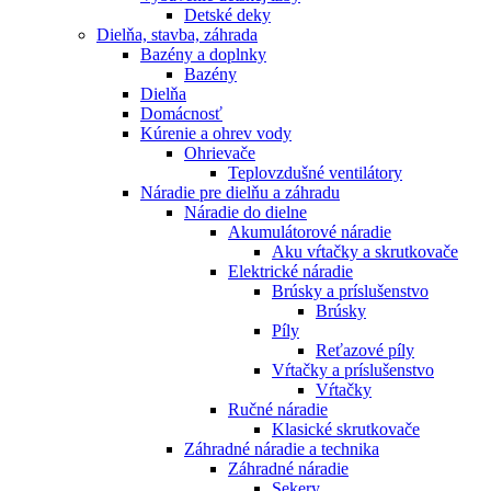
Detské deky
Dielňa, stavba, záhrada
Bazény a doplnky
Bazény
Dielňa
Domácnosť
Kúrenie a ohrev vody
Ohrievače
Teplovzdušné ventilátory
Náradie pre dielňu a záhradu
Náradie do dielne
Akumulátorové náradie
Aku vŕtačky a skrutkovače
Elektrické náradie
Brúsky a príslušenstvo
Brúsky
Píly
Reťazové píly
Vŕtačky a príslušenstvo
Vŕtačky
Ručné náradie
Klasické skrutkovače
Záhradné náradie a technika
Záhradné náradie
Sekery