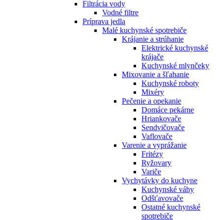
Filtrácia vody
Vodné filtre
Príprava jedla
Malé kuchynské spotrebiče
Krájanie a strúhanie
Elektrické kuchynské
krájače
Kuchynské mlynčeky
Mixovanie a šľahanie
Kuchynské roboty
Mixéry
Pečenie a opekanie
Domáce pekárne
Hriankovače
Sendvičovače
Vaflovače
Varenie a vyprážanie
Fritézy
Ryžovary
Variče
Vychytávky do kuchyne
Kuchynské váhy
Odšťavovače
Ostatné kuchynské
spotrebiče