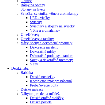
Obrazy
Rámy na obrazy
Stojany na kvety
Sviečky, svietniky, vône a aromalampy
LED-sviečky
Sviečky
Svietniky a stojany na sviečky
Vône a aromalampy
Umelé kvety
Umelé kvety a rastliny
Vázy, sochy a dekoračné predmety
Dekorácie na stenu
Dekoračné misky
Dekoračné podnosy a taniere
Sochy a dekoračné predmety
Vázy
Detská izba
Bábätká
Detské postieľky
Kompletné izby pre bábätká
Prebaľovacie pulty
Detské matrace
Nábytok pre deti a mládež
Detské otočné stoličky
Detské postele