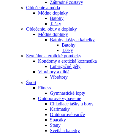
Záhradné zostavy
Oblečenie a móda
Módne doplnky
Batohy
Tašky
Oblečenie, obuv a doplnky
Módne doplnky
Batohy, tašky a kabelky
Batohy
Tašky
Sexuálne a erotické pomôcky
Kondomy a erotická kozmetika
Lubrigačné gély
Vibrátory a dildá
Vibrátory
Šport
Fitness
Gymnastické lopty
Outdoorové vybavenie
Chladiace tašky a boxy
Karimatky
Outdoorové variče
Spacáky
Stany
Svetlá a baterky