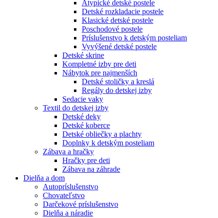
Atypické detské postele
Detské rozkladacie postele
Klasické detské postele
Poschodové postele
Príslušenstvo k detským posteliam
Vyvýšené detské postele
Detské skrine
Kompletné izby pre deti
Nábytok pre najmenších
Detské stoličky a kreslá
Regály do detskej izby
Sedacie vaky
Textil do detskej izby
Detské deky
Detské koberce
Detské obliečky a plachty
Doplnky k detským posteliam
Zábava a hračky
Hračky pre deti
Zábava na záhrade
Dielňa a dom
Autopríslušenstvo
Chovateľstvo
Darčekové príslušenstvo
Dielňa a náradie