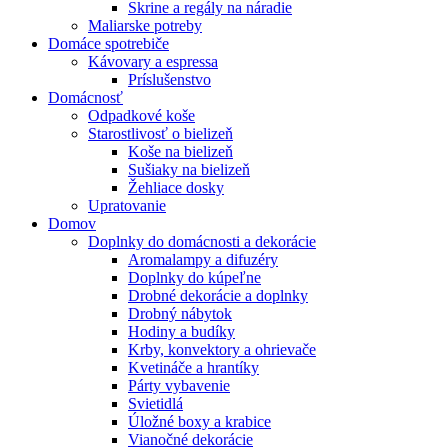
Skrine a regály na náradie
Maliarske potreby
Domáce spotrebiče
Kávovary a espressa
Príslušenstvo
Domácnosť
Odpadkové koše
Starostlivosť o bielizeň
Koše na bielizeň
Sušiaky na bielizeň
Žehliace dosky
Upratovanie
Domov
Doplnky do domácnosti a dekorácie
Aromalampy a difuzéry
Doplnky do kúpeľne
Drobné dekorácie a doplnky
Drobný nábytok
Hodiny a budíky
Krby, konvektory a ohrievače
Kvetináče a hrantíky
Párty vybavenie
Svietidlá
Úložné boxy a krabice
Vianočné dekorácie