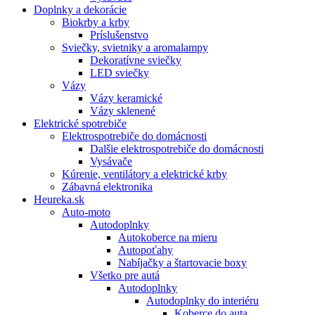
Doplnky a dekorácie
Biokrby a krby
Príslušenstvo
Sviečky, svietniky a aromalampy
Dekoratívne sviečky
LED sviečky
Vázy
Vázy keramické
Vázy sklenené
Elektrické spotrebiče
Elektrospotrebiče do domácnosti
Dalšie elektrospotrebiče do domácnosti
Vysávače
Kúrenie, ventilátory a elektrické krby
Zábavná elektronika
Heureka.sk
Auto-moto
Autodoplnky
Autokoberce na mieru
Autopoťahy
Nabíjačky a štartovacie boxy
Všetko pre autá
Autodoplnky
Autodoplnky do interiéru
Koberce do auta