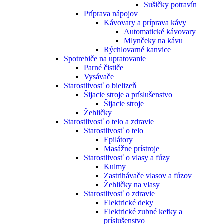
Sušičky potravín
Príprava nápojov
Kávovary a príprava kávy
Automatické kávovary
Mlynčeky na kávu
Rýchlovarné kanvice
Spotrebiče na upratovanie
Parné čističe
Vysávače
Starostlivosť o bielizeň
Šijacie stroje a príslušenstvo
Šijacie stroje
Žehličky
Starostlivosť o telo a zdravie
Starostlivosť o telo
Epilátory
Masážne prístroje
Starostlivosť o vlasy a fúzy
Kulmy
Zastrihávače vlasov a fúzov
Žehličky na vlasy
Starostlivosť o zdravie
Elektrické deky
Elektrické zubné kefky a
príslušenstvo