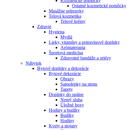
Kozmetické pomôcky
Ostatné kozmetické pomôcky
Masážne prípravky
Telová kozmetika
Telové krémy
Zdravie
Hygiena
Mydlá
Lieky, vitamíny a potravinové doplnky
Arómaterapia
Športová medicína
Zdravotné bandáže a ortézy
Nábytok
Bytové doplnky a dekorácie
Bytové dekorácie
Obrazy
Samolepky na stenu
Tapety
Doplnky do spálne
Nemý sluha
Úložné boxy
Hodiny a budíky
Budíky
Hodiny
Kvety a stojany