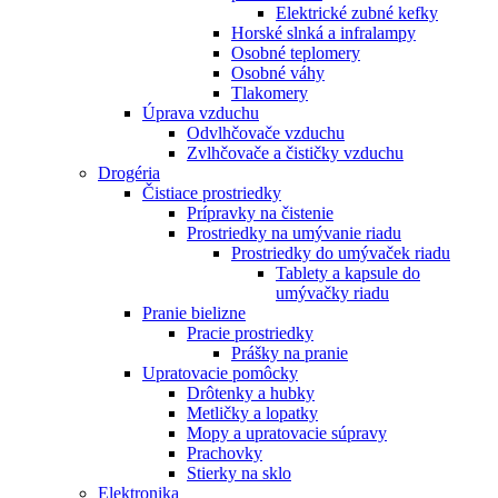
Elektrické zubné kefky
Horské slnká a infralampy
Osobné teplomery
Osobné váhy
Tlakomery
Úprava vzduchu
Odvlhčovače vzduchu
Zvlhčovače a čističky vzduchu
Drogéria
Čistiace prostriedky
Prípravky na čistenie
Prostriedky na umývanie riadu
Prostriedky do umývaček riadu
Tablety a kapsule do
umývačky riadu
Pranie bielizne
Pracie prostriedky
Prášky na pranie
Upratovacie pomôcky
Drôtenky a hubky
Metličky a lopatky
Mopy a upratovacie súpravy
Prachovky
Stierky na sklo
Elektronika