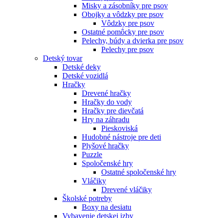
Misky a zásobníky pre psov
Obojky a vôdzky pre psov
Vôdzky pre psov
Ostatné pomôcky pre psov
Pelechy, búdy a dvierka pre psov
Pelechy pre psov
Detský tovar
Detské deky
Detské vozidlá
Hračky
Drevené hračky
Hračky do vody
Hračky pre dievčatá
Hry na záhradu
Pieskoviská
Hudobné nástroje pre deti
Plyšové hračky
Puzzle
Spoločenské hry
Ostatné spoločenské hry
Vláčiky
Drevené vláčiky
Školské potreby
Boxy na desiatu
Vybavenie detskej izby