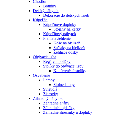
Chodba
Botníky
Detský nábytok
Dekorácie do detských izieb
Kúpeľňa
Kúpeľňové doplnky
Stojany na kefky
Kúpeľňový nábytok
Pranie a žehlenie
Koše na bielizeň
Sušiaky na bielizeň
Žehliace dosky
Obývacia izba
Regály a poličky
Stolíky do obývacej izby
Konferenčné stolíky
Osvetlenie
Lampy
Stolné lampy
Svietidlá
Žiarovky
Záhradný nábytok
Záhradné altány
Záhradné hojdačky
Záhradné slnečníky a doplnky