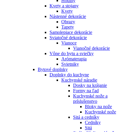
Hodiny
Kvety a stojany
Kvety
Nástenné dekorácie
Obrazy
Tapety
Samolepiace dekorácie
Sviatočné dekorácie
Vianoce
Vianočné dekorácie
Vône do bytu a sviečky
Arómaterapia
Svietniky
Bytové doplnky
Doplnky do kuchyne
Kuchynské náradie
Dosky na krájanie
Formy na ľad
Kuchynské nože a
príslušenstvo
Bloky na nože
Kuchynské nože
Sitá a cedníky
Cedníky
Sitá