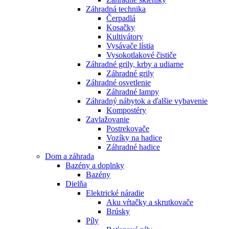
Záhradná technika
Čerpadlá
Kosačky
Kultivátory
Vysávače lístia
Vysokotlakové čističe
Záhradné grily, krby a udiarne
Záhradné grily
Záhradné osvetlenie
Záhradné lampy
Záhradný nábytok a ďalšie vybavenie
Kompostéry
Zavlažovanie
Postrekovače
Vozíky na hadice
Záhradné hadice
Dom a záhrada
Bazény a doplnky
Bazény
Dielňa
Elektrické náradie
Aku vŕtačky a skrutkovače
Brúsky
Píly