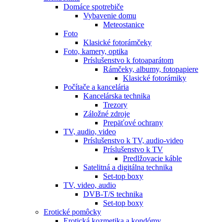
Domáce spotrebiče
Vybavenie domu
Meteostanice
Foto
Klasické fotorámčeky
Foto, kamery, optika
Príslušenstvo k fotoaparátom
Rámčeky, albumy, fotopapiere
Klasické fotorámiky
Počítače a kancelária
Kancelárska technika
Trezory
Záložné zdroje
Prepäťové ochrany
TV, audio, video
Príslušenstvo k TV, audio-video
Príslušenstvo k TV
Predlžovacie káble
Satelitná a digitálna technika
Set-top boxy
TV, video, audio
DVB-T/S technika
Set-top boxy
Erotické pomôcky
Erotická kozmetika a kondómy