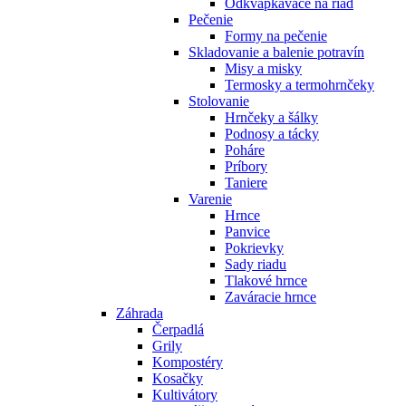
Odkvapkávače na riad
Pečenie
Formy na pečenie
Skladovanie a balenie potravín
Misy a misky
Termosky a termohrnčeky
Stolovanie
Hrnčeky a šálky
Podnosy a tácky
Poháre
Príbory
Taniere
Varenie
Hrnce
Panvice
Pokrievky
Sady riadu
Tlakové hrnce
Zaváracie hrnce
Záhrada
Čerpadlá
Grily
Kompostéry
Kosačky
Kultivátory