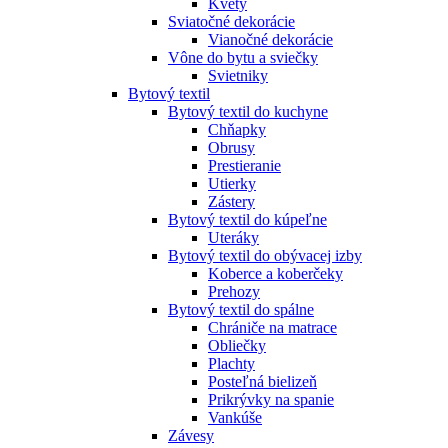
Kvety
Sviatočné dekorácie
Vianočné dekorácie
Vône do bytu a sviečky
Svietniky
Bytový textil
Bytový textil do kuchyne
Chňapky
Obrusy
Prestieranie
Utierky
Zástery
Bytový textil do kúpeľne
Uteráky
Bytový textil do obývacej izby
Koberce a koberčeky
Prehozy
Bytový textil do spálne
Chrániče na matrace
Obliečky
Plachty
Posteľná bielizeň
Prikrývky na spanie
Vankúše
Závesy