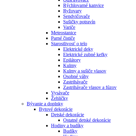
Rýchlovarné kanvice
Ryžovary
Sendvičovače
Sušičky potravín
Variče
Meteostanice
Parné čističe
Starostlivosť o telo
Elektrické deky
Elektrické zubné kefky
Epilátory
Kulmy
Kulmy a sušiče vlasov
Osobné váhy
Zastrihávače
Zastrihávače vlasov a fúzov
Vysávače
Žehličky
Bývanie a doplnky
Bytové dekorácie
Detské dekorácie
Ostatné detské dekorácie
Hodiny a budíky
Budíky