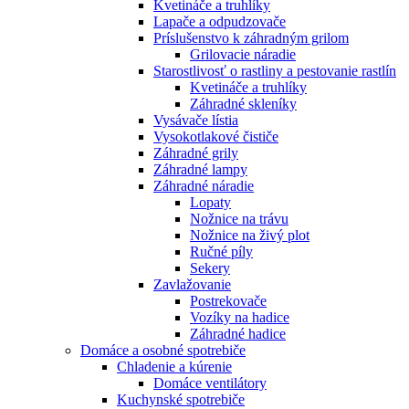
Kvetináče a truhlíky
Lapače a odpudzovače
Príslušenstvo k záhradným grilom
Grilovacie náradie
Starostlivosť o rastliny a pestovanie rastlín
Kvetináče a truhlíky
Záhradné skleníky
Vysávače lístia
Vysokotlakové čističe
Záhradné grily
Záhradné lampy
Záhradné náradie
Lopaty
Nožnice na trávu
Nožnice na živý plot
Ručné píly
Sekery
Zavlažovanie
Postrekovače
Vozíky na hadice
Záhradné hadice
Domáce a osobné spotrebiče
Chladenie a kúrenie
Domáce ventilátory
Kuchynské spotrebiče