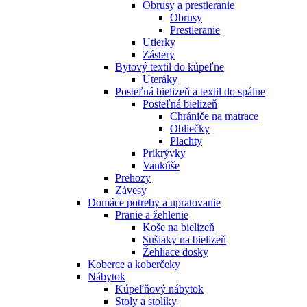
Obrusy a prestieranie
Obrusy
Prestieranie
Utierky
Zástery
Bytový textil do kúpeľne
Uteráky
Posteľná bielizeň a textil do spálne
Posteľná bielizeň
Chrániče na matrace
Obliečky
Plachty
Prikrývky
Vankúše
Prehozy
Závesy
Domáce potreby a upratovanie
Pranie a žehlenie
Koše na bielizeň
Sušiaky na bielizeň
Žehliace dosky
Koberce a koberčeky
Nábytok
Kúpeľňový nábytok
Stoly a stolíky