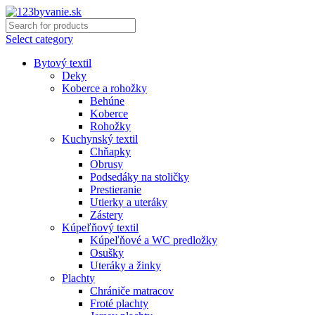
Select category
Bytový textil
Deky
Koberce a rohožky
Behúne
Koberce
Rohožky
Kuchynský textil
Chňapky
Obrusy
Podsedáky na stoličky
Prestieranie
Utierky a uteráky
Zástery
Kúpeľňový textil
Kúpeľňové a WC predložky
Osušky
Uteráky a žinky
Plachty
Chrániče matracov
Froté plachty