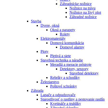
Záhradnícke nožnice
Nožnice na trávu
Nožnice na živý plot
Záhradné nožnice
Stavba
Dvere, okná
Okná a parapety
Rolety
Elektromateriály
Domová komunikácia
Domové alarmy
Ploty
Pletivá a siete
Stavebná technika a náradie
Meradlá a meracie prístroje
Detektory, senzory
Stavebné detektory
Rebríky a schodíky
Železiarstvo
Poštové schránky
Záhrada
Lapače a odpudzovače
Starostlivosť o rastliny a pestovanie rastlín
Kvetináče a truhlíky
Záhradné skleníky