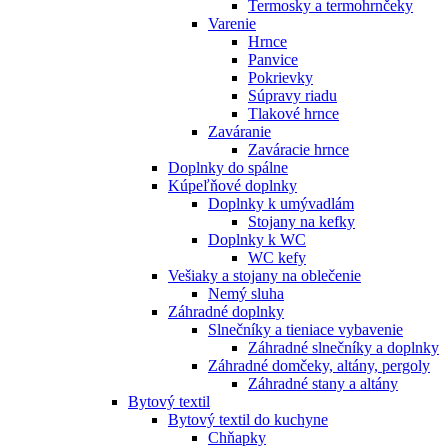
Termosky a termohrnčeky
Varenie
Hrnce
Panvice
Pokrievky
Súpravy riadu
Tlakové hrnce
Zaváranie
Zaváracie hrnce
Doplnky do spálne
Kúpeľňové doplnky
Doplnky k umývadlám
Stojany na kefky
Doplnky k WC
WC kefy
Vešiaky a stojany na oblečenie
Nemý sluha
Záhradné doplnky
Slnečníky a tieniace vybavenie
Záhradné slnečníky a doplnky
Záhradné domčeky, altány, pergoly
Záhradné stany a altány
Bytový textil
Bytový textil do kuchyne
Chňapky