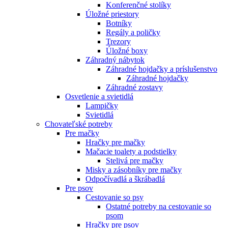
Konferenčné stolíky
Úložné priestory
Botníky
Regály a poličky
Trezory
Úložné boxy
Záhradný nábytok
Záhradné hojdačky a príslušenstvo
Záhradné hojdačky
Záhradné zostavy
Osvetlenie a svietidlá
Lampičky
Svietidlá
Chovateľské potreby
Pre mačky
Hračky pre mačky
Mačacie toalety a podstielky
Stelivá pre mačky
Misky a zásobníky pre mačky
Odpočívadlá a škrábadlá
Pre psov
Cestovanie so psy
Ostatné potreby na cestovanie so
psom
Hračky pre psov