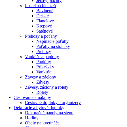
Jersey plachty
Posteľná bielizeň
Bavlnené
Detské
Flanelové
Krepové
Saténové
Prehozy a poťahy
Napínacie poťahy
Poťahy na stoličky
Prehozy
Vankúše a paplóny
Paplóny
Prikrývky
Vankúše
Závesy a záclony
Závesy
Závesy, záclony a rolety
Rolety
Cestovanie a nákupy
Cestovné doplnky a organizéry
Dekorácie a bytové doplnky
Dekoračné panely na stenu
Hodiny
Obaly na kvetináče