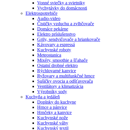
Vonné sviečky a svietniky
Vychytávky do domácnosti
Elektrospotrebiče
Audio-video
Čističky vzduchu a zvlhčovače
Domáce pekárne
Elektro príslušenstvo
Grily, sendvičovače a hriankovače
Kávovary a espressá
Kuchynské roboty
Meteostanica
Mixéry, smoothie a šľahače
Ostatní drobné elektro
Rýchlovarné kanvice
Ryžovary a multifunkčné hrnce
Sušičky ovocia a odšťavovača
Ventilátory a klimatizácia
Výrobníky sody
Kuchyňa a jedáleň
Doplnky do kuchyne
Hrnce a pánvice
Hrnčeky a kanvice
Kuchynské nože
Kuchynské váhy
Kuchynský textil