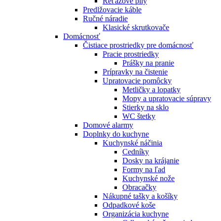
Reťazové píly
Predlžovacie káble
Ručné náradie
Klasické skrutkovače
Domácnosť
Čistiace prostriedky pre domácnosť
Pracie prostriedky
Prášky na pranie
Prípravky na čistenie
Upratovacie pomôcky
Metličky a lopatky
Mopy a upratovacie súpravy
Stierky na sklo
WC štetky
Domové alarmy
Doplnky do kuchyne
Kuchynské náčinia
Cedníky
Dosky na krájanie
Formy na ľad
Kuchynské nože
Obracačky
Nákupné tašky a košíky
Odpadkové koše
Organizácia kuchyne