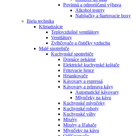
Povinná a odporúčaná výbava
Alkohol testery
Nabíjačky a štartovacie boxy
Biela technika
Klimatizácie
Teplovzdušné ventilátory
Ventilátory
Zvlhčovače a čističky vzduchu
Malé spotrebiče
Kuchynské spotrebiče
Domáce pekárne
Elektrické kuchynské krájače
Fritovacie hrnce
Hriankovače
Kávovary a espressá
Kávovary a príprava kávy
Automatické kávovary
Mlynčeky na kávu
Kuchynské mlynčeky
Kuchynské roboty
Kuchynské váhy
Mixéry
Mixéry a šľahače
Mlynčeky na kávu
Odšťavovače