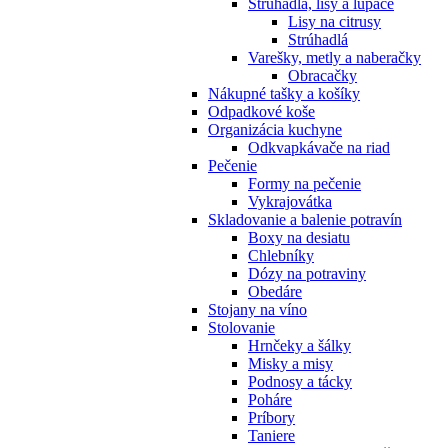
Strúhadlá, lisy a lúpače
Lisy na citrusy
Strúhadlá
Varešky, metly a naberačky
Obracačky
Nákupné tašky a košíky
Odpadkové koše
Organizácia kuchyne
Odkvapkávače na riad
Pečenie
Formy na pečenie
Vykrajovátka
Skladovanie a balenie potravín
Boxy na desiatu
Chlebníky
Dózy na potraviny
Obedáre
Stojany na víno
Stolovanie
Hrnčeky a šálky
Misky a misy
Podnosy a tácky
Poháre
Príbory
Taniere