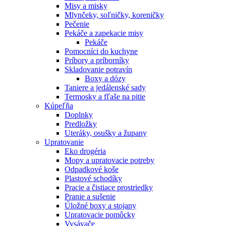
Misy a misky
Mlynčeky, soľničky, koreničky
Pečenie
Pekáče a zapekacie misy
Pekáče
Pomocníci do kuchyne
Príbory a príborníky
Skladovanie potravín
Boxy a dózy
Taniere a jedálenské sady
Termosky a fľaše na pitie
Kúpeľňa
Doplnky
Predložky
Uteráky, osušky a župany
Upratovanie
Eko drogéria
Mopy a upratovacie potreby
Odpadkové koše
Plastové schodíky
Pracie a čistiace prostriedky
Pranie a sušenie
Úložné boxy a stojany
Upratovacie pomôcky
Vysávače