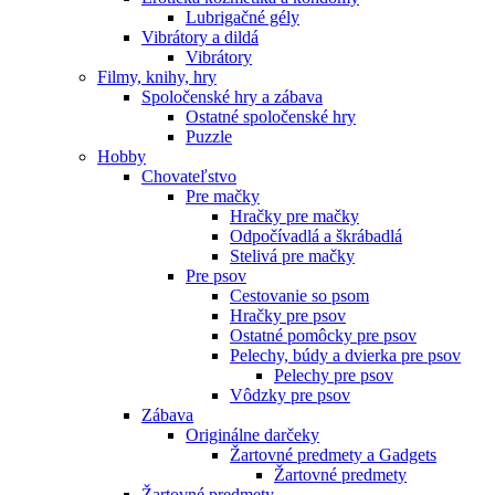
Lubrigačné gély
Vibrátory a dildá
Vibrátory
Filmy, knihy, hry
Spoločenské hry a zábava
Ostatné spoločenské hry
Puzzle
Hobby
Chovateľstvo
Pre mačky
Hračky pre mačky
Odpočívadlá a škrábadlá
Stelivá pre mačky
Pre psov
Cestovanie so psom
Hračky pre psov
Ostatné pomôcky pre psov
Pelechy, búdy a dvierka pre psov
Pelechy pre psov
Vôdzky pre psov
Zábava
Originálne darčeky
Žartovné predmety a Gadgets
Žartovné predmety
Žartovné predmety