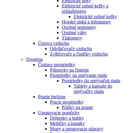
Elektrické deky
Elektrické zubné kefky a
príslušenstvo
Elektrické zubné kefky
Horské slnká a infralampy
Osobné teplomery
Osobné váhy
Tlakomery
Úprava vzduchu
Odvlhčovače vzduchu
Zvlhčovače a čističky vzduchu
Drogéria
Čistiace prostriedky
Prípravky na čistenie
Prostriedky na umývanie riadu
Prostriedky do umývaček riadu
Tablety a kapsule do
umývačky riadu
Pranie bielizne
Pracie prostriedky
Prášky na pranie
Upratovacie pomôcky
Drôtenky a hubky
Metličky a lopatky
Mopy a upratovacie súpravy