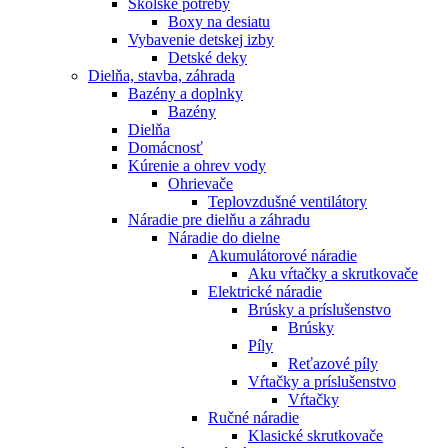
Školské potreby
Boxy na desiatu
Vybavenie detskej izby
Detské deky
Dielňa, stavba, záhrada
Bazény a doplnky
Bazény
Dielňa
Domácnosť
Kúrenie a ohrev vody
Ohrievače
Teplovzdušné ventilátory
Náradie pre dielňu a záhradu
Náradie do dielne
Akumulátorové náradie
Aku vŕtačky a skrutkovače
Elektrické náradie
Brúsky a príslušenstvo
Brúsky
Píly
Reťazové píly
Vŕtačky a príslušenstvo
Vŕtačky
Ručné náradie
Klasické skrutkovače