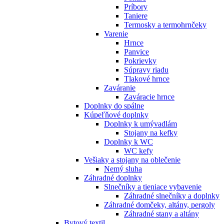
Príbory
Taniere
Termosky a termohrnčeky
Varenie
Hrnce
Panvice
Pokrievky
Súpravy riadu
Tlakové hrnce
Zaváranie
Zaváracie hrnce
Doplnky do spálne
Kúpeľňové doplnky
Doplnky k umývadlám
Stojany na kefky
Doplnky k WC
WC kefy
Vešiaky a stojany na oblečenie
Nemý sluha
Záhradné doplnky
Slnečníky a tieniace vybavenie
Záhradné slnečníky a doplnky
Záhradné domčeky, altány, pergoly
Záhradné stany a altány
Bytový textil