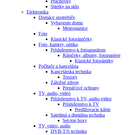
Prachovky
Stierky na sklo
Elektronika
Domáce spotrebiče
Vybavenie domu
Meteostanice
Foto
Klasické fotorámčeky
Foto, kamery, optika
Príslušenstvo k fotoaparátom
Rámčeky, albumy, fotopapiere
Klasické fotorámiky
Počítače a kancelária
Kancelárska technika
Trezory
Záložné zdroje
Prepäťové ochrany
TV, audio, video
Príslušenstvo k TV, audio-video
Príslušenstvo k TV
Predlžovacie káble
Satelitná a digitálna technika
Set-top boxy
TV, video, audio
DVB-T/S technika