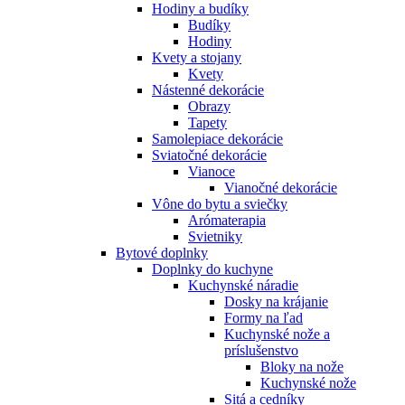
Hodiny a budíky
Budíky
Hodiny
Kvety a stojany
Kvety
Nástenné dekorácie
Obrazy
Tapety
Samolepiace dekorácie
Sviatočné dekorácie
Vianoce
Vianočné dekorácie
Vône do bytu a sviečky
Arómaterapia
Svietniky
Bytové doplnky
Doplnky do kuchyne
Kuchynské náradie
Dosky na krájanie
Formy na ľad
Kuchynské nože a
príslušenstvo
Bloky na nože
Kuchynské nože
Sitá a cedníky