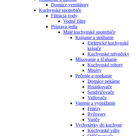
Domáce ventilátory
Kuchynské spotrebiče
Filtrácia vody
Vodné filtre
Príprava jedla
Malé kuchynské spotrebiče
Krájanie a strúhanie
Elektrické kuchynské
krájače
Kuchynské mlynčeky
Mixovanie a šľahanie
Kuchynské roboty
Mixéry
Pečenie a opekanie
Domáce pekárne
Hriankovače
Sendvičovače
Vaflovače
Varenie a vyprážanie
Fritézy
Ryžovary
Variče
Vychytávky do kuchyne
Kuchynské váhy
Odšťavovače