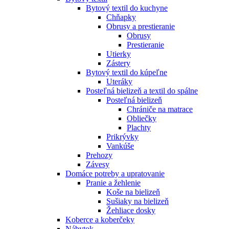
Bytový textil do kuchyne
Chňapky
Obrusy a prestieranie
Obrusy
Prestieranie
Utierky
Zástery
Bytový textil do kúpeľne
Uteráky
Posteľná bielizeň a textil do spálne
Posteľná bielizeň
Chrániče na matrace
Obliečky
Plachty
Prikrývky
Vankúše
Prehozy
Závesy
Domáce potreby a upratovanie
Pranie a žehlenie
Koše na bielizeň
Sušiaky na bielizeň
Žehliace dosky
Koberce a koberčeky
Nábytok