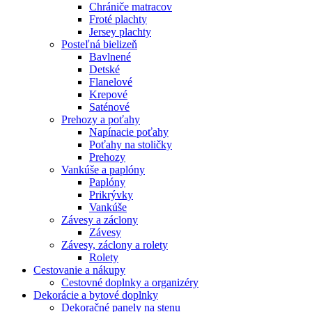
Chrániče matracov
Froté plachty
Jersey plachty
Posteľná bielizeň
Bavlnené
Detské
Flanelové
Krepové
Saténové
Prehozy a poťahy
Napínacie poťahy
Poťahy na stoličky
Prehozy
Vankúše a paplóny
Paplóny
Prikrývky
Vankúše
Závesy a záclony
Závesy
Závesy, záclony a rolety
Rolety
Cestovanie a nákupy
Cestovné doplnky a organizéry
Dekorácie a bytové doplnky
Dekoračné panely na stenu