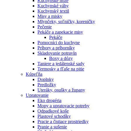
Kuchynské nože
Kuchynské váhy
Kuchynský textil
Misy a misky
Mlynčeky, soľničky, koreničky
Pečenie
Pekáče a zapekacie misy
Pekáče
Pomocníci do kuchyne
Príbory a príborníky
Skladovanie potravín
Boxy a dózy
Taniere a jedálenské sady
Termosky a fľaše na pitie
Kúpeľňa
Doplnky
Predložky
Uteráky, osušky a župany
Upratovanie
Eko drogéria
Mopy a upratovacie potreby
Odpadkové koše
Plastové schodíky
Pracie a čistiace prostriedky
Pranie a sušenie