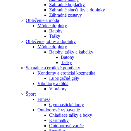
Záhradné hojdačky
Záhradné slnečníky a doplnky
Záhradné zostavy
Oblečenie a móda
Módne doplnky
Batohy
Tašky
Oblečenie, obuv a doplnky
Módne doplnky
Batohy, tašky a kabelky
Batohy
Tašky
Sexuálne a erotické pomôcky
Kondomy a erotická kozmetika
Lubrigačné gély
Vibrátory a dildá
Vibrátory
Šport
Fitness
Gymnastické lopty
Outdoorové vybavenie
Chladiace tašky a boxy
Karimatky
Outdoorové variče
Spacáky