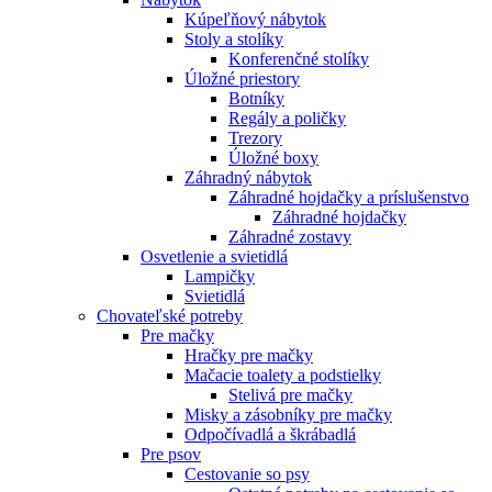
Kúpeľňový nábytok
Stoly a stolíky
Konferenčné stolíky
Úložné priestory
Botníky
Regály a poličky
Trezory
Úložné boxy
Záhradný nábytok
Záhradné hojdačky a príslušenstvo
Záhradné hojdačky
Záhradné zostavy
Osvetlenie a svietidlá
Lampičky
Svietidlá
Chovateľské potreby
Pre mačky
Hračky pre mačky
Mačacie toalety a podstielky
Stelivá pre mačky
Misky a zásobníky pre mačky
Odpočívadlá a škrábadlá
Pre psov
Cestovanie so psy