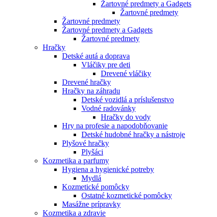
Žartovné predmety a Gadgets
Žartovné predmety
Žartovné predmety
Žartovné predmety a Gadgets
Žartovné predmety
Hračky
Detské autá a doprava
Vláčiky pre deti
Drevené vláčiky
Drevené hračky
Hračky na záhradu
Detské vozidlá a príslušenstvo
Vodné radovánky
Hračky do vody
Hry na profesie a napodobňovanie
Detské hudobné hračky a nástroje
Plyšové hračky
Plyšáci
Kozmetika a parfumy
Hygiena a hygienické potreby
Mydlá
Kozmetické pomôcky
Ostatné kozmetické pomôcky
Masážne prípravky
Kozmetika a zdravie