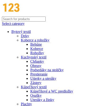
Select category
Bytový textil
Deky
Koberce a rohožky
Behúne
Koberce
Rohožky
Kuchynský textil
Chňapky
Obrusy
Podsedáky na stoličky
Prestieranie
Utierky a uteráky
Zástery
Kúpeľňový textil
Kúpeľňové a WC predložky
Osušky
Uteráky a žinky
Plachty