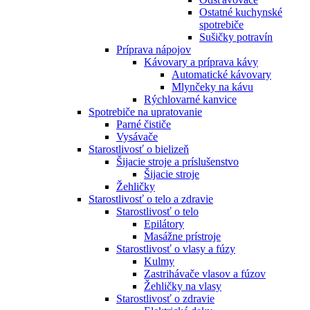
Ostatné kuchynské
spotrebiče
Sušičky potravín
Príprava nápojov
Kávovary a príprava kávy
Automatické kávovary
Mlynčeky na kávu
Rýchlovarné kanvice
Spotrebiče na upratovanie
Parné čističe
Vysávače
Starostlivosť o bielizeň
Šijacie stroje a príslušenstvo
Šijacie stroje
Žehličky
Starostlivosť o telo a zdravie
Starostlivosť o telo
Epilátory
Masážne prístroje
Starostlivosť o vlasy a fúzy
Kulmy
Zastrihávače vlasov a fúzov
Žehličky na vlasy
Starostlivosť o zdravie