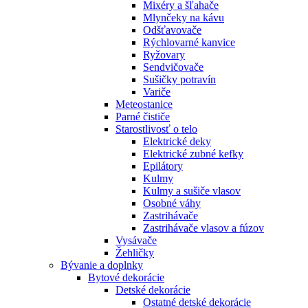
Mixéry a šľahače
Mlynčeky na kávu
Odšťavovače
Rýchlovarné kanvice
Ryžovary
Sendvičovače
Sušičky potravín
Variče
Meteostanice
Parné čističe
Starostlivosť o telo
Elektrické deky
Elektrické zubné kefky
Epilátory
Kulmy
Kulmy a sušiče vlasov
Osobné váhy
Zastrihávače
Zastrihávače vlasov a fúzov
Vysávače
Žehličky
Bývanie a doplnky
Bytové dekorácie
Detské dekorácie
Ostatné detské dekorácie