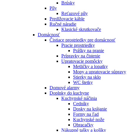
Brúsky
Píly
Reťazové píly
Predlžovacie káble
Ručné náradie
Klasické skrutkovače
Domácnosť
Čistiace prostriedky pre domácnosť
Pracie prostriedky
Prášky na pranie
Prípravky na čistenie
Upratovacie pomôcky
Metličky a lopatky
Mopy a upratovacie súpravy
Stierky na sklo
WC štetky
Domové alarmy
Doplnky do kuchyne
Kuchynské náčinia
Cedníky
Dosky na krájanie
Formy na ľad
Kuchynské nože
Obracačky
Nákupné tašky a košíky