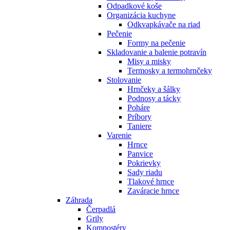
Odpadkové koše
Organizácia kuchyne
Odkvapkávače na riad
Pečenie
Formy na pečenie
Skladovanie a balenie potravín
Misy a misky
Termosky a termohrnčeky
Stolovanie
Hrnčeky a šálky
Podnosy a tácky
Poháre
Príbory
Taniere
Varenie
Hrnce
Panvice
Pokrievky
Sady riadu
Tlakové hrnce
Zaváracie hrnce
Záhrada
Čerpadlá
Grily
Kompostéry