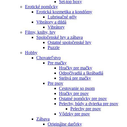
Set-top boxy
Erotické pomôcky
Erotická kozmetika a kondómy
Lubrigačné gély
Vibrátory a dildá
Vibrátory
Filmy, knihy, hry
Spoločenské hry a zábava
Ostatné spoločenské hry
Puzzle
Hobby
Chovateľstvo
Pre mačky
Hračky pre mačky
Odpočívadlá a škrábadlá
Stelivá pre mačky
Pre psov
Cestovanie so psom
Hračky pre psov
Ostatné pomôcky pre psov
Pelechy, búdy a dvierka pre psov
Pelechy pre psov
Vôdzky pre psov
Zábava
Originálne darčeky