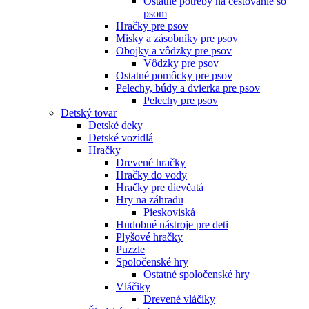
Ostatné potreby na cestovanie so
psom
Hračky pre psov
Misky a zásobníky pre psov
Obojky a vôdzky pre psov
Vôdzky pre psov
Ostatné pomôcky pre psov
Pelechy, búdy a dvierka pre psov
Pelechy pre psov
Detský tovar
Detské deky
Detské vozidlá
Hračky
Drevené hračky
Hračky do vody
Hračky pre dievčatá
Hry na záhradu
Pieskoviská
Hudobné nástroje pre deti
Plyšové hračky
Puzzle
Spoločenské hry
Ostatné spoločenské hry
Vláčiky
Drevené vláčiky