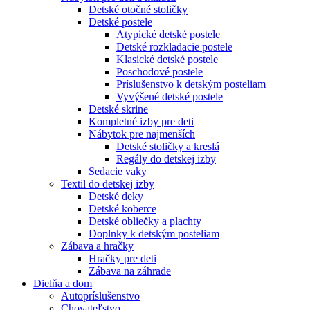
Detské otočné stoličky
Detské postele
Atypické detské postele
Detské rozkladacie postele
Klasické detské postele
Poschodové postele
Príslušenstvo k detským posteliam
Vyvýšené detské postele
Detské skrine
Kompletné izby pre deti
Nábytok pre najmenších
Detské stoličky a kreslá
Regály do detskej izby
Sedacie vaky
Textil do detskej izby
Detské deky
Detské koberce
Detské obliečky a plachty
Doplnky k detským posteliam
Zábava a hračky
Hračky pre deti
Zábava na záhrade
Dielňa a dom
Autopríslušenstvo
Chovateľstvo