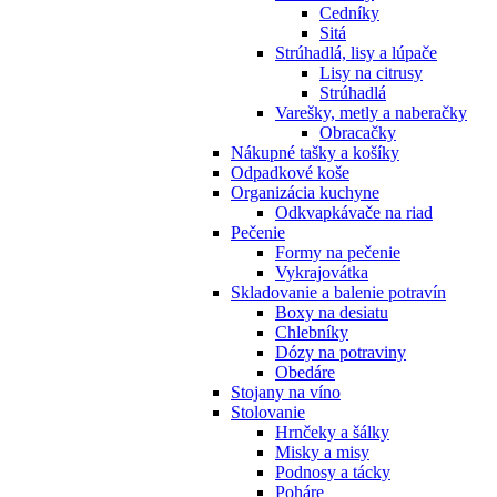
Cedníky
Sitá
Strúhadlá, lisy a lúpače
Lisy na citrusy
Strúhadlá
Varešky, metly a naberačky
Obracačky
Nákupné tašky a košíky
Odpadkové koše
Organizácia kuchyne
Odkvapkávače na riad
Pečenie
Formy na pečenie
Vykrajovátka
Skladovanie a balenie potravín
Boxy na desiatu
Chlebníky
Dózy na potraviny
Obedáre
Stojany na víno
Stolovanie
Hrnčeky a šálky
Misky a misy
Podnosy a tácky
Poháre