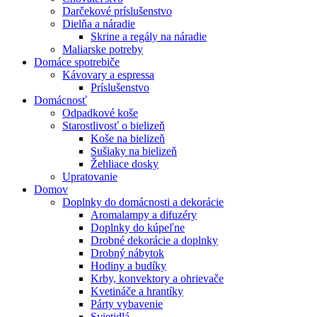
Darčekové príslušenstvo
Dielňa a náradie
Skrine a regály na náradie
Maliarske potreby
Domáce spotrebiče
Kávovary a espressa
Príslušenstvo
Domácnosť
Odpadkové koše
Starostlivosť o bielizeň
Koše na bielizeň
Sušiaky na bielizeň
Žehliace dosky
Upratovanie
Domov
Doplnky do domácnosti a dekorácie
Aromalampy a difuzéry
Doplnky do kúpeľne
Drobné dekorácie a doplnky
Drobný nábytok
Hodiny a budíky
Krby, konvektory a ohrievače
Kvetináče a hrantíky
Párty vybavenie
Svietidlá