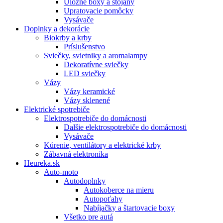
Úložné boxy a stojany
Upratovacie pomôcky
Vysávače
Doplnky a dekorácie
Biokrby a krby
Príslušenstvo
Sviečky, svietniky a aromalampy
Dekoratívne sviečky
LED sviečky
Vázy
Vázy keramické
Vázy sklenené
Elektrické spotrebiče
Elektrospotrebiče do domácnosti
Dalšie elektrospotrebiče do domácnosti
Vysávače
Kúrenie, ventilátory a elektrické krby
Zábavná elektronika
Heureka.sk
Auto-moto
Autodoplnky
Autokoberce na mieru
Autopoťahy
Nabíjačky a štartovacie boxy
Všetko pre autá