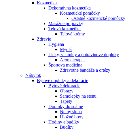
Kozmetika
Dekoratívna kozmetika
Kozmetické pomôcky
Ostatné kozmetické pomôcky
Masážne prípravky
Telová kozmetika
Telové krémy
Zdravie
Hygiena
Mydlá
Lieky, vitamíny a potravinové doplnky
Arómaterapia
Športová medicína
Zdravotné bandáže a ortézy
Nábytok
Bytové doplnky a dekorácie
Bytové dekorácie
Obrazy
Samolepky na stenu
Tapety
Doplnky do spálne
Nemý sluha
Úložné boxy
Hodiny a budíky
Budíky