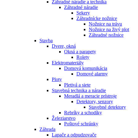
Záhradné náradie a technika
Záhradné náradie
Sekery
Záhradnícke nožnice
Nožnice na trávu
Nožnice na živý plot
Záhradné nožnice
Stavba
Dvere, okná
Okná a parapety
Rolety
Elektromateriály
Domová komunikácia
Domové alarmy
Ploty
Pletivá a siete
Stavebná technika a náradie
Meradlá a meracie prístroje
Detektory, senzory
Stavebné detektory
Rebríky a schodíky
Železiarstvo
Poštové schránky
Záhrada
Lapače a odpudzovače