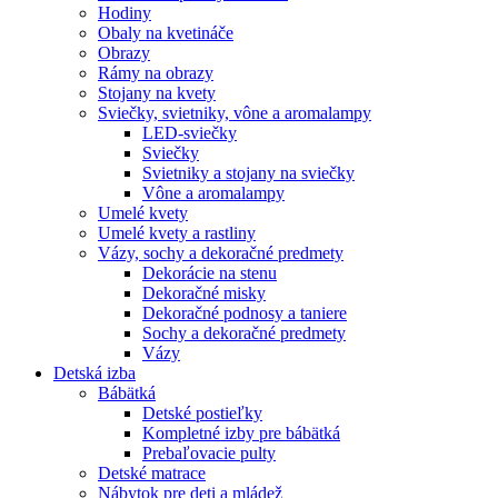
Hodiny
Obaly na kvetináče
Obrazy
Rámy na obrazy
Stojany na kvety
Sviečky, svietniky, vône a aromalampy
LED-sviečky
Sviečky
Svietniky a stojany na sviečky
Vône a aromalampy
Umelé kvety
Umelé kvety a rastliny
Vázy, sochy a dekoračné predmety
Dekorácie na stenu
Dekoračné misky
Dekoračné podnosy a taniere
Sochy a dekoračné predmety
Vázy
Detská izba
Bábätká
Detské postieľky
Kompletné izby pre bábätká
Prebaľovacie pulty
Detské matrace
Nábytok pre deti a mládež