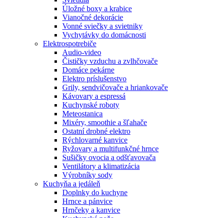
Úložné boxy a krabice
Vianočné dekorácie
Vonné sviečky a svietniky
Vychytávky do domácnosti
Elektrospotrebiče
Audio-video
Čističky vzduchu a zvlhčovače
Domáce pekárne
Elektro príslušenstvo
Grily, sendvičovače a hriankovače
Kávovary a espressá
Kuchynské roboty
Meteostanica
Mixéry, smoothie a šľahače
Ostatní drobné elektro
Rýchlovarné kanvice
Ryžovary a multifunkčné hrnce
Sušičky ovocia a odšťavovača
Ventilátory a klimatizácia
Výrobníky sody
Kuchyňa a jedáleň
Doplnky do kuchyne
Hrnce a pánvice
Hrnčeky a kanvice