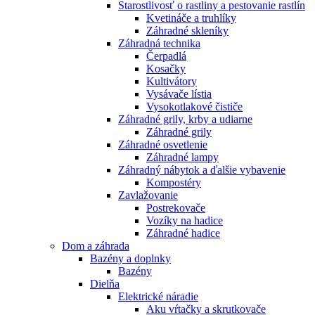
Starostlivosť o rastliny a pestovanie rastlín
Kvetináče a truhlíky
Záhradné skleníky
Záhradná technika
Čerpadlá
Kosačky
Kultivátory
Vysávače lístia
Vysokotlakové čističe
Záhradné grily, krby a udiarne
Záhradné grily
Záhradné osvetlenie
Záhradné lampy
Záhradný nábytok a ďalšie vybavenie
Kompostéry
Zavlažovanie
Postrekovače
Vozíky na hadice
Záhradné hadice
Dom a záhrada
Bazény a doplnky
Bazény
Dielňa
Elektrické náradie
Aku vŕtačky a skrutkovače