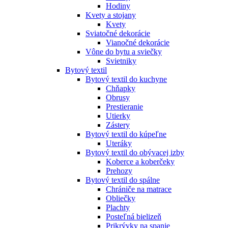
Hodiny
Kvety a stojany
Kvety
Sviatočné dekorácie
Vianočné dekorácie
Vône do bytu a sviečky
Svietniky
Bytový textil
Bytový textil do kuchyne
Chňapky
Obrusy
Prestieranie
Utierky
Zástery
Bytový textil do kúpeľne
Uteráky
Bytový textil do obývacej izby
Koberce a koberčeky
Prehozy
Bytový textil do spálne
Chrániče na matrace
Obliečky
Plachty
Posteľná bielizeň
Prikrývky na spanie