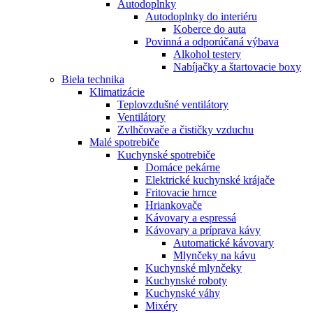
Autodoplnky
Autodoplnky do interiéru
Koberce do auta
Povinná a odporúčaná výbava
Alkohol testery
Nabíjačky a štartovacie boxy
Biela technika
Klimatizácie
Teplovzdušné ventilátory
Ventilátory
Zvlhčovače a čističky vzduchu
Malé spotrebiče
Kuchynské spotrebiče
Domáce pekárne
Elektrické kuchynské krájače
Fritovacie hrnce
Hriankovače
Kávovary a espressá
Kávovary a príprava kávy
Automatické kávovary
Mlynčeky na kávu
Kuchynské mlynčeky
Kuchynské roboty
Kuchynské váhy
Mixéry