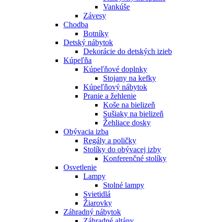
Vankúše
Závesy
Chodba
Botníky
Detský nábytok
Dekorácie do detských izieb
Kúpeľňa
Kúpeľňové doplnky
Stojany na kefky
Kúpeľňový nábytok
Pranie a žehlenie
Koše na bielizeň
Sušiaky na bielizeň
Žehliace dosky
Obývacia izba
Regály a poličky
Stolíky do obývacej izby
Konferenčné stolíky
Osvetlenie
Lampy
Stolné lampy
Svietidlá
Žiarovky
Záhradný nábytok
Záhradné altány