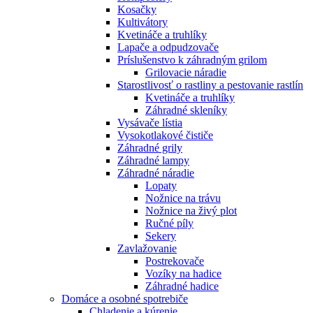
Kosačky
Kultivátory
Kvetináče a truhlíky
Lapače a odpudzovače
Príslušenstvo k záhradným grilom
Grilovacie náradie
Starostlivosť o rastliny a pestovanie rastlín
Kvetináče a truhlíky
Záhradné skleníky
Vysávače lístia
Vysokotlakové čističe
Záhradné grily
Záhradné lampy
Záhradné náradie
Lopaty
Nožnice na trávu
Nožnice na živý plot
Ručné píly
Sekery
Zavlažovanie
Postrekovače
Vozíky na hadice
Záhradné hadice
Domáce a osobné spotrebiče
Chladenie a kúrenie