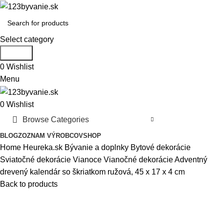
Select category
Search
0
Wishlist
Menu
0
Wishlist
Browse Categories
BLOG
ZOZNAM VÝROBCOV
SHOP
Home
Heureka.sk
Bývanie a doplnky
Bytové dekorácie
Sviatočné dekorácie
Vianoce
Vianočné dekorácie
Adventný
drevený kalendár so škriatkom ružová​, 45 x 17 x 4 cm
Back to products
-48%