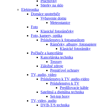
Prachovky
Stierky na sklo
Elektronika
Domáce spotrebiče
Vybavenie domu
Meteostanice
Foto
Klasické fotorámčeky
Foto, kamery, optika
Príslušenstvo k fotoaparátom
Rámčeky, albumy, fotopapiere
Klasické fotorámiky
Počítače a kancelária
Kancelárska technika
Trezory
Záložné zdroje
Prepäťové ochrany
TV, audio, video
Príslušenstvo k TV, audio-video
Príslušenstvo k TV
Predlžovacie káble
Satelitná a digitálna technika
Set-top boxy
TV, video, audio
DVB-T/S technika