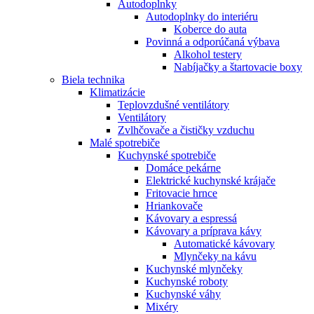
Autodoplnky
Autodoplnky do interiéru
Koberce do auta
Povinná a odporúčaná výbava
Alkohol testery
Nabíjačky a štartovacie boxy
Biela technika
Klimatizácie
Teplovzdušné ventilátory
Ventilátory
Zvlhčovače a čističky vzduchu
Malé spotrebiče
Kuchynské spotrebiče
Domáce pekárne
Elektrické kuchynské krájače
Fritovacie hrnce
Hriankovače
Kávovary a espressá
Kávovary a príprava kávy
Automatické kávovary
Mlynčeky na kávu
Kuchynské mlynčeky
Kuchynské roboty
Kuchynské váhy
Mixéry