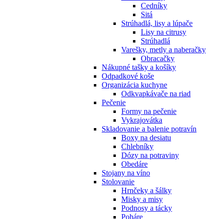
Cedníky
Sitá
Strúhadlá, lisy a lúpače
Lisy na citrusy
Strúhadlá
Varešky, metly a naberačky
Obracačky
Nákupné tašky a košíky
Odpadkové koše
Organizácia kuchyne
Odkvapkávače na riad
Pečenie
Formy na pečenie
Vykrajovátka
Skladovanie a balenie potravín
Boxy na desiatu
Chlebníky
Dózy na potraviny
Obedáre
Stojany na víno
Stolovanie
Hrnčeky a šálky
Misky a misy
Podnosy a tácky
Poháre