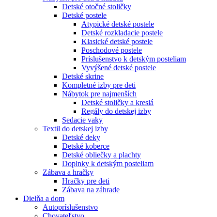
Detské otočné stoličky
Detské postele
Atypické detské postele
Detské rozkladacie postele
Klasické detské postele
Poschodové postele
Príslušenstvo k detským posteliam
Vyvýšené detské postele
Detské skrine
Kompletné izby pre deti
Nábytok pre najmenších
Detské stoličky a kreslá
Regály do detskej izby
Sedacie vaky
Textil do detskej izby
Detské deky
Detské koberce
Detské obliečky a plachty
Doplnky k detským posteliam
Zábava a hračky
Hračky pre deti
Zábava na záhrade
Dielňa a dom
Autopríslušenstvo
Chovateľstvo