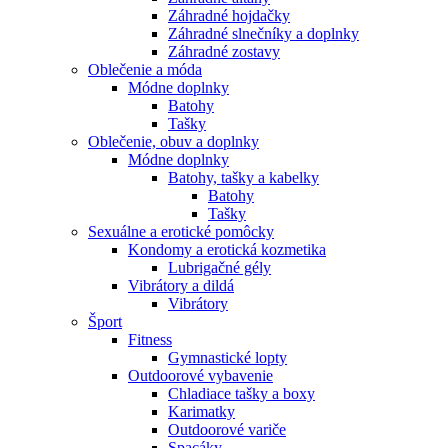
Záhradné hojdačky
Záhradné slnečníky a doplnky
Záhradné zostavy
Oblečenie a móda
Módne doplnky
Batohy
Tašky
Oblečenie, obuv a doplnky
Módne doplnky
Batohy, tašky a kabelky
Batohy
Tašky
Sexuálne a erotické pomôcky
Kondomy a erotická kozmetika
Lubrigačné gély
Vibrátory a dildá
Vibrátory
Šport
Fitness
Gymnastické lopty
Outdoorové vybavenie
Chladiace tašky a boxy
Karimatky
Outdoorové variče
Spacáky