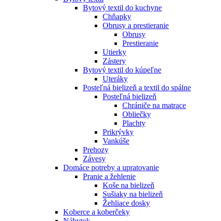
Bytový textil do kuchyne
Chňapky
Obrusy a prestieranie
Obrusy
Prestieranie
Utierky
Zástery
Bytový textil do kúpeľne
Uteráky
Posteľná bielizeň a textil do spálne
Posteľná bielizeň
Chrániče na matrace
Obliečky
Plachty
Prikrývky
Vankúše
Prehozy
Závesy
Domáce potreby a upratovanie
Pranie a žehlenie
Koše na bielizeň
Sušiaky na bielizeň
Žehliace dosky
Koberce a koberčeky
Nábytok