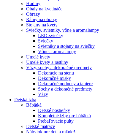
Hodiny
Obaly na kvetináče
Obrazy
Rámy na obrazy
Stojany na kvety
Sviečky, svietniky, vône a aromalampy
LED-sviečky
Sviečky
Svietniky a stojany na sviečky
Vône a aromalampy
Umelé kvety
Umelé kvety a rastliny
Vázy, sochy a dekoračné predmety
Dekorácie na stenu
Dekoračné misky
Dekoračné podnosy a taniere
Sochy a dekoračné predmety
Vázy
Detská izba
Bábätká
Detské postieľky
Kompletné izby pre bábätká
Prebaľovacie pulty
Detské matrace
Nábytok pre deti a mládež