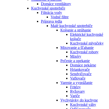
Domáce ventilátory
Kuchynské spotrebiče
Filtrácia vody
Vodné filtre
Príprava jedla
Malé kuchynské spotrebiče
Krájanie a strúhanie
Elektrické kuchynské
krájače
Kuchynské mlynčeky
Mixovanie a šľahanie
Kuchynské roboty
Mixéry
Pečenie a opekanie
Domáce pekárne
Hriankovače
Sendvičovače
Vaflovače
Varenie a vyprážanie
Fritézy
Ryžovary
Variče
Vychytávky do kuchyne
Kuchynské váhy
Odšťavovače