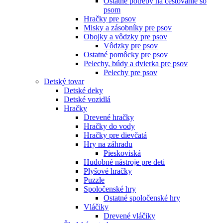
Ostatné potreby na cestovanie so
psom
Hračky pre psov
Misky a zásobníky pre psov
Obojky a vôdzky pre psov
Vôdzky pre psov
Ostatné pomôcky pre psov
Pelechy, búdy a dvierka pre psov
Pelechy pre psov
Detský tovar
Detské deky
Detské vozidlá
Hračky
Drevené hračky
Hračky do vody
Hračky pre dievčatá
Hry na záhradu
Pieskoviská
Hudobné nástroje pre deti
Plyšové hračky
Puzzle
Spoločenské hry
Ostatné spoločenské hry
Vláčiky
Drevené vláčiky