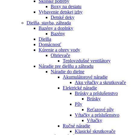
Školské potreby
Boxy na desiatu
Vybavenie detskej izby
Detské deky
Dielňa, stavba, záhrada
Bazény a doplnky
Bazény
Dielňa
Domácnosť
Kúrenie a ohrev vody
Ohrievače
Teplovzdušné ventilátory
Náradie pre dielňu a záhradu
Náradie do dielne
Akumulátorové náradie
Aku vŕtačky a skrutkovače
Elektrické náradie
Brúsky a príslušenstvo
Brúsky
Píly
Reťazové píly
Vŕtačky a príslušenstvo
Vŕtačky
Ručné náradie
Klasické skrutkovače