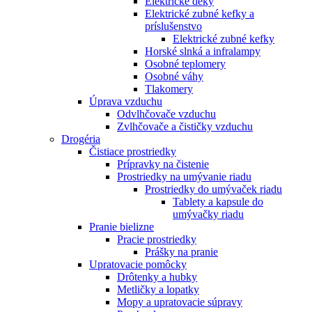
Elektrické deky
Elektrické zubné kefky a
príslušenstvo
Elektrické zubné kefky
Horské slnká a infralampy
Osobné teplomery
Osobné váhy
Tlakomery
Úprava vzduchu
Odvlhčovače vzduchu
Zvlhčovače a čističky vzduchu
Drogéria
Čistiace prostriedky
Prípravky na čistenie
Prostriedky na umývanie riadu
Prostriedky do umývaček riadu
Tablety a kapsule do
umývačky riadu
Pranie bielizne
Pracie prostriedky
Prášky na pranie
Upratovacie pomôcky
Drôtenky a hubky
Metličky a lopatky
Mopy a upratovacie súpravy