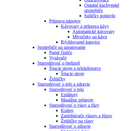
Ostatné kuchynské
spotrebiče
Sušičky potravín
Príprava nápojov
Kávovary a príprava kávy
Automatické kávovary
Mlynčeky na kávu
Rýchlovarné kanvice
Spotrebiče na upratovanie
Parné čističe
Vysávače
Starostlivosť o bielizeň
Šijacie stroje a príslušenstvo
Šijacie stroje
Žehličky
Starostlivosť o telo a zdravie
Starostlivosť o telo
Epilátory
Masážne prístroje
Starostlivosť o vlasy a fúzy
Kulmy
Zastrihávače vlasov a fúzov
Žehličky na vlasy
Starostlivosť o zdravie