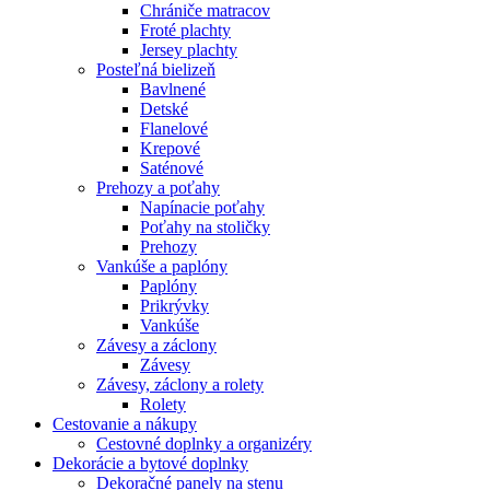
Chrániče matracov
Froté plachty
Jersey plachty
Posteľná bielizeň
Bavlnené
Detské
Flanelové
Krepové
Saténové
Prehozy a poťahy
Napínacie poťahy
Poťahy na stoličky
Prehozy
Vankúše a paplóny
Paplóny
Prikrývky
Vankúše
Závesy a záclony
Závesy
Závesy, záclony a rolety
Rolety
Cestovanie a nákupy
Cestovné doplnky a organizéry
Dekorácie a bytové doplnky
Dekoračné panely na stenu