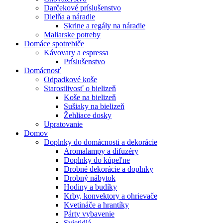
Darčekové príslušenstvo
Dielňa a náradie
Skrine a regály na náradie
Maliarske potreby
Domáce spotrebiče
Kávovary a espressa
Príslušenstvo
Domácnosť
Odpadkové koše
Starostlivosť o bielizeň
Koše na bielizeň
Sušiaky na bielizeň
Žehliace dosky
Upratovanie
Domov
Doplnky do domácnosti a dekorácie
Aromalampy a difuzéry
Doplnky do kúpeľne
Drobné dekorácie a doplnky
Drobný nábytok
Hodiny a budíky
Krby, konvektory a ohrievače
Kvetináče a hrantíky
Párty vybavenie
Svietidlá