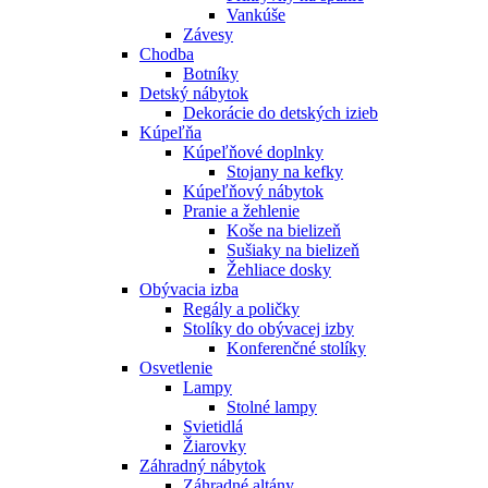
Vankúše
Závesy
Chodba
Botníky
Detský nábytok
Dekorácie do detských izieb
Kúpeľňa
Kúpeľňové doplnky
Stojany na kefky
Kúpeľňový nábytok
Pranie a žehlenie
Koše na bielizeň
Sušiaky na bielizeň
Žehliace dosky
Obývacia izba
Regály a poličky
Stolíky do obývacej izby
Konferenčné stolíky
Osvetlenie
Lampy
Stolné lampy
Svietidlá
Žiarovky
Záhradný nábytok
Záhradné altány