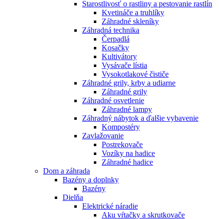
Starostlivosť o rastliny a pestovanie rastlín
Kvetináče a truhlíky
Záhradné skleníky
Záhradná technika
Čerpadlá
Kosačky
Kultivátory
Vysávače lístia
Vysokotlakové čističe
Záhradné grily, krby a udiarne
Záhradné grily
Záhradné osvetlenie
Záhradné lampy
Záhradný nábytok a ďalšie vybavenie
Kompostéry
Zavlažovanie
Postrekovače
Vozíky na hadice
Záhradné hadice
Dom a záhrada
Bazény a doplnky
Bazény
Dielňa
Elektrické náradie
Aku vŕtačky a skrutkovače