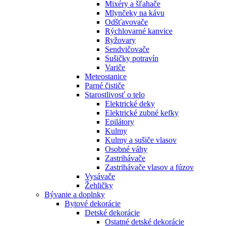
Mixéry a šľahače
Mlynčeky na kávu
Odšťavovače
Rýchlovarné kanvice
Ryžovary
Sendvičovače
Sušičky potravín
Variče
Meteostanice
Parné čističe
Starostlivosť o telo
Elektrické deky
Elektrické zubné kefky
Epilátory
Kulmy
Kulmy a sušiče vlasov
Osobné váhy
Zastrihávače
Zastrihávače vlasov a fúzov
Vysávače
Žehličky
Bývanie a doplnky
Bytové dekorácie
Detské dekorácie
Ostatné detské dekorácie