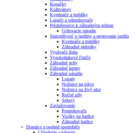
Kosačky
Kultivátory
Kvetináče a truhlíky
Lapače a odpudzovače
Príslušenstvo k záhradným grilom
Grilovacie náradie
Starostlivosť o rastliny a pestovanie rastlín
Kvetináče a truhlíky
Záhradné skleníky
Vysávače lístia
Vysokotlakové čističe
Záhradné grily
Záhradné lampy
Záhradné náradie
Lopaty
Nožnice na trávu
Nožnice na živý plot
Ručné píly
Sekery
Zavlažovanie
Postrekovače
Vozíky na hadice
Záhradné hadice
Domáce a osobné spotrebiče
Chladenie a kúrenie