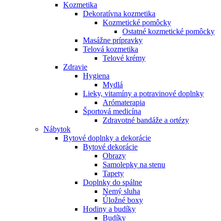
Kozmetika
Dekoratívna kozmetika
Kozmetické pomôcky
Ostatné kozmetické pomôcky
Masážne prípravky
Telová kozmetika
Telové krémy
Zdravie
Hygiena
Mydlá
Lieky, vitamíny a potravinové doplnky
Arómaterapia
Športová medicína
Zdravotné bandáže a ortézy
Nábytok
Bytové doplnky a dekorácie
Bytové dekorácie
Obrazy
Samolepky na stenu
Tapety
Doplnky do spálne
Nemý sluha
Úložné boxy
Hodiny a budíky
Budíky