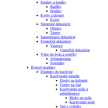
Hodiny a budíky
Budíky
Hodiny
Kvety a stojany
Kvety
Nástenné dekorácie
Obrazy
Tapety
Samolepiace dekorácie
Sviatočné dekorácie
Vianoce
Vianočné dekorácie
Vône do bytu a sviečky
Arómaterapia
Svietniky
Bytové doplnky
Doplnky do kuchyne
Kuchynské náradie
Dosky na krájanie
Formy na ľad
Kuchynské nože a
príslušenstvo
Bloky na nože
Kuchynské nože
Sitá a cedníky