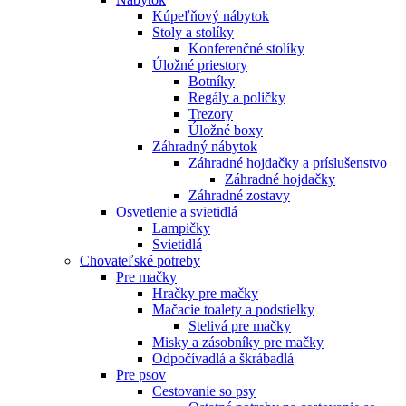
Kúpeľňový nábytok
Stoly a stolíky
Konferenčné stolíky
Úložné priestory
Botníky
Regály a poličky
Trezory
Úložné boxy
Záhradný nábytok
Záhradné hojdačky a príslušenstvo
Záhradné hojdačky
Záhradné zostavy
Osvetlenie a svietidlá
Lampičky
Svietidlá
Chovateľské potreby
Pre mačky
Hračky pre mačky
Mačacie toalety a podstielky
Stelivá pre mačky
Misky a zásobníky pre mačky
Odpočívadlá a škrábadlá
Pre psov
Cestovanie so psy