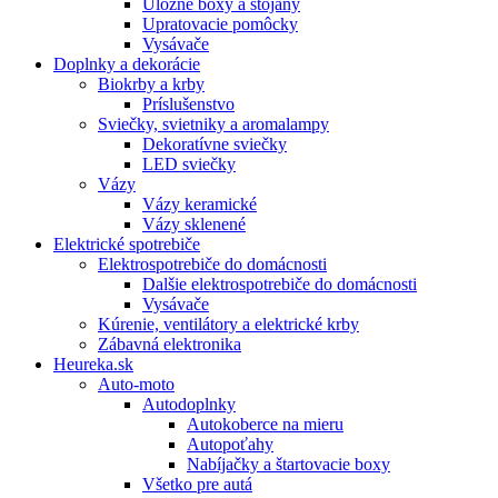
Úložné boxy a stojany
Upratovacie pomôcky
Vysávače
Doplnky a dekorácie
Biokrby a krby
Príslušenstvo
Sviečky, svietniky a aromalampy
Dekoratívne sviečky
LED sviečky
Vázy
Vázy keramické
Vázy sklenené
Elektrické spotrebiče
Elektrospotrebiče do domácnosti
Dalšie elektrospotrebiče do domácnosti
Vysávače
Kúrenie, ventilátory a elektrické krby
Zábavná elektronika
Heureka.sk
Auto-moto
Autodoplnky
Autokoberce na mieru
Autopoťahy
Nabíjačky a štartovacie boxy
Všetko pre autá