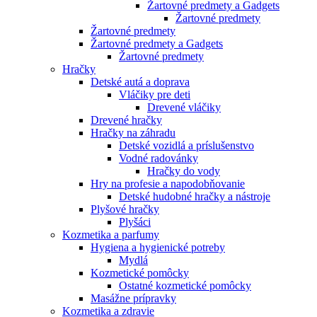
Žartovné predmety a Gadgets
Žartovné predmety
Žartovné predmety
Žartovné predmety a Gadgets
Žartovné predmety
Hračky
Detské autá a doprava
Vláčiky pre deti
Drevené vláčiky
Drevené hračky
Hračky na záhradu
Detské vozidlá a príslušenstvo
Vodné radovánky
Hračky do vody
Hry na profesie a napodobňovanie
Detské hudobné hračky a nástroje
Plyšové hračky
Plyšáci
Kozmetika a parfumy
Hygiena a hygienické potreby
Mydlá
Kozmetické pomôcky
Ostatné kozmetické pomôcky
Masážne prípravky
Kozmetika a zdravie