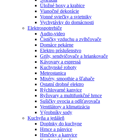
Úložné boxy a krabice
Vianočné dekorácie
Vonné sviečky a svietniky
Vychytávky do domácnosti
Elektrospotrebiče
Audio-video
Čističky vzduchu a zvlhčovače
Domáce pekárne
Elektro príslušenstvo
Grily, sendvičovače a hriankovače
Kávovary a espressá
Kuchynské roboty
Meteostanica
Mixéry, smoothie a šľahače
Ostatní drobné elektro
Rýchlovarné kanvice
Ryžovary a multifunkčné hrnce
Sušičky ovocia a odšťavovača
Ventilátory a klimatizácia
Výrobníky sody
Kuchyňa a jedáleň
Doplnky do kuchyne
Hrnce a pánvice
Hrnčeky a kanvice