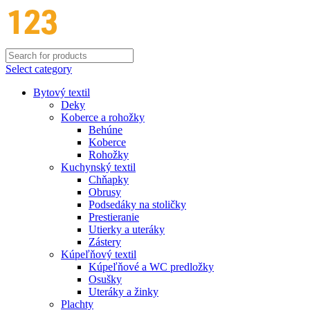
Select category
Bytový textil
Deky
Koberce a rohožky
Behúne
Koberce
Rohožky
Kuchynský textil
Chňapky
Obrusy
Podsedáky na stoličky
Prestieranie
Utierky a uteráky
Zástery
Kúpeľňový textil
Kúpeľňové a WC predložky
Osušky
Uteráky a žinky
Plachty