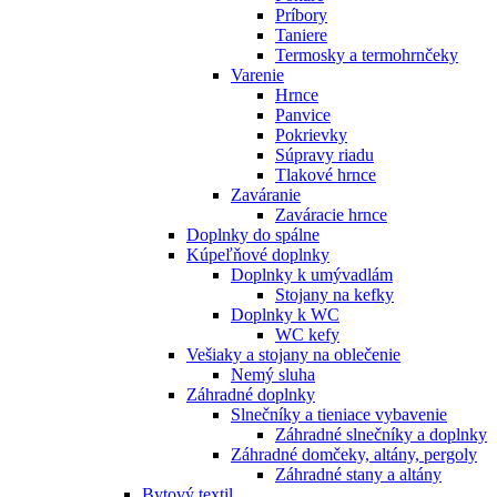
Príbory
Taniere
Termosky a termohrnčeky
Varenie
Hrnce
Panvice
Pokrievky
Súpravy riadu
Tlakové hrnce
Zaváranie
Zaváracie hrnce
Doplnky do spálne
Kúpeľňové doplnky
Doplnky k umývadlám
Stojany na kefky
Doplnky k WC
WC kefy
Vešiaky a stojany na oblečenie
Nemý sluha
Záhradné doplnky
Slnečníky a tieniace vybavenie
Záhradné slnečníky a doplnky
Záhradné domčeky, altány, pergoly
Záhradné stany a altány
Bytový textil