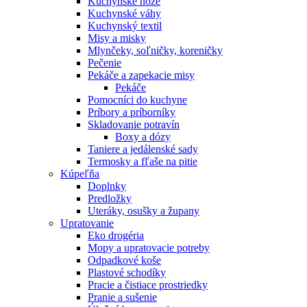
Kuchynské nože
Kuchynské váhy
Kuchynský textil
Misy a misky
Mlynčeky, soľničky, koreničky
Pečenie
Pekáče a zapekacie misy
Pekáče
Pomocníci do kuchyne
Príbory a príborníky
Skladovanie potravín
Boxy a dózy
Taniere a jedálenské sady
Termosky a fľaše na pitie
Kúpeľňa
Doplnky
Predložky
Uteráky, osušky a župany
Upratovanie
Eko drogéria
Mopy a upratovacie potreby
Odpadkové koše
Plastové schodíky
Pracie a čistiace prostriedky
Pranie a sušenie