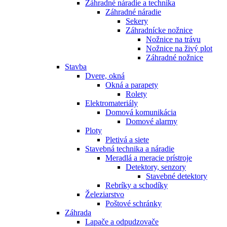
Záhradné náradie a technika
Záhradné náradie
Sekery
Záhradnícke nožnice
Nožnice na trávu
Nožnice na živý plot
Záhradné nožnice
Stavba
Dvere, okná
Okná a parapety
Rolety
Elektromateriály
Domová komunikácia
Domové alarmy
Ploty
Pletivá a siete
Stavebná technika a náradie
Meradlá a meracie prístroje
Detektory, senzory
Stavebné detektory
Rebríky a schodíky
Železiarstvo
Poštové schránky
Záhrada
Lapače a odpudzovače