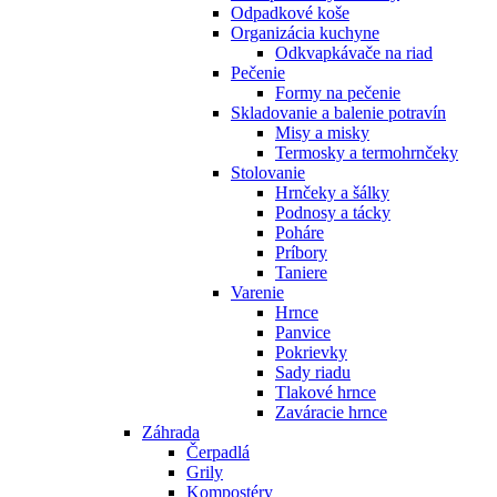
Odpadkové koše
Organizácia kuchyne
Odkvapkávače na riad
Pečenie
Formy na pečenie
Skladovanie a balenie potravín
Misy a misky
Termosky a termohrnčeky
Stolovanie
Hrnčeky a šálky
Podnosy a tácky
Poháre
Príbory
Taniere
Varenie
Hrnce
Panvice
Pokrievky
Sady riadu
Tlakové hrnce
Zaváracie hrnce
Záhrada
Čerpadlá
Grily
Kompostéry