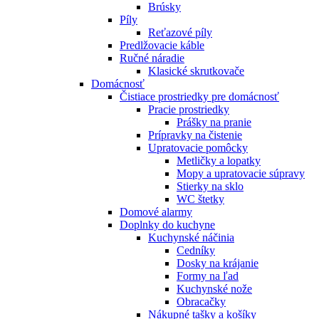
Brúsky
Píly
Reťazové píly
Predlžovacie káble
Ručné náradie
Klasické skrutkovače
Domácnosť
Čistiace prostriedky pre domácnosť
Pracie prostriedky
Prášky na pranie
Prípravky na čistenie
Upratovacie pomôcky
Metličky a lopatky
Mopy a upratovacie súpravy
Stierky na sklo
WC štetky
Domové alarmy
Doplnky do kuchyne
Kuchynské náčinia
Cedníky
Dosky na krájanie
Formy na ľad
Kuchynské nože
Obracačky
Nákupné tašky a košíky