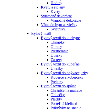
Hodiny
Kvety a stojany
Kvety
Sviatočné dekorácie
Vianočné dekorácie
Vône do bytu a sviečky
Svietniky
Bytový textil
Bytový textil do kuchyne
Chňapky
Obrusy
Prestieranie
Utierky
Zástery
Bytový textil do kúpeľne
Uteráky
Bytový textil do obývacej izby
Koberce a koberčeky
Prehozy
Bytový textil do spálne
Chrániče na matrace
Obliečky
Plachty
Posteľná bielizeň
Prikrývky na spanie