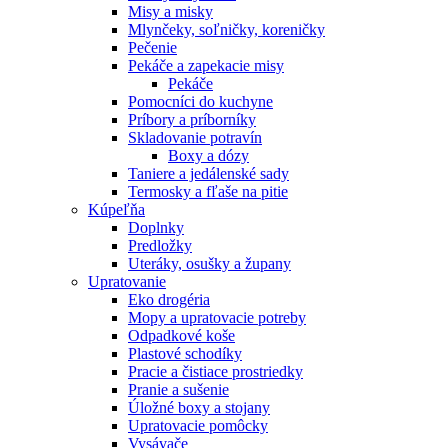
Misy a misky
Mlynčeky, soľničky, koreničky
Pečenie
Pekáče a zapekacie misy
Pekáče
Pomocníci do kuchyne
Príbory a príborníky
Skladovanie potravín
Boxy a dózy
Taniere a jedálenské sady
Termosky a fľaše na pitie
Kúpeľňa
Doplnky
Predložky
Uteráky, osušky a župany
Upratovanie
Eko drogéria
Mopy a upratovacie potreby
Odpadkové koše
Plastové schodíky
Pracie a čistiace prostriedky
Pranie a sušenie
Úložné boxy a stojany
Upratovacie pomôcky
Vysávače