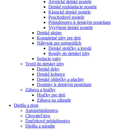
Atypické detské postele
Detské rozkladacie postele
Klasické detské postele
Poschodové postele
Príslušenstvo k detským posteliam
Vyvýšené detské postele
Detské skrine
Kompletné izby pre deti
Nábytok pre najmenších
Detské stoličky a kreslá
Regály do detskej izby
Sedacie vaky
Textil do detskej izby
Detské deky
Detské koberce
Detské obliečky a plachty
Doplnky k detským posteliam
Zábava a hračky
Hračky pre deti
Zábava na záhrade
Dielňa a dom
Autopríslušenstvo
Chovateľstvo
Darčekové príslušenstvo
Dielňa a náradie