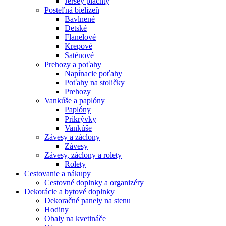
Jersey plachty
Posteľná bielizeň
Bavlnené
Detské
Flanelové
Krepové
Saténové
Prehozy a poťahy
Napínacie poťahy
Poťahy na stoličky
Prehozy
Vankúše a paplóny
Paplóny
Prikrývky
Vankúše
Závesy a záclony
Závesy
Závesy, záclony a rolety
Rolety
Cestovanie a nákupy
Cestovné doplnky a organizéry
Dekorácie a bytové doplnky
Dekoračné panely na stenu
Hodiny
Obaly na kvetináče