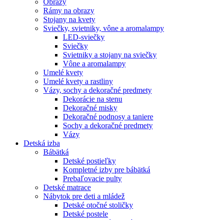
Obrazy
Rámy na obrazy
Stojany na kvety
Sviečky, svietniky, vône a aromalampy
LED-sviečky
Sviečky
Svietniky a stojany na sviečky
Vône a aromalampy
Umelé kvety
Umelé kvety a rastliny
Vázy, sochy a dekoračné predmety
Dekorácie na stenu
Dekoračné misky
Dekoračné podnosy a taniere
Sochy a dekoračné predmety
Vázy
Detská izba
Bábätká
Detské postieľky
Kompletné izby pre bábätká
Prebaľovacie pulty
Detské matrace
Nábytok pre deti a mládež
Detské otočné stoličky
Detské postele