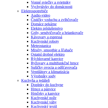
Vonné sviečky a svietniky
Vychytávky do domácnosti
Elektrospotrebiče
Audio-video
Čističky vzduchu a zvlhčovače
Domáce pekárne
Elektro príslušenstvo
Grily, sendvičovače a hriankovače
Kávovary a espressá
Kuchynské roboty
Meteostanica
Mixéry, smoothie a šľahače
Ostatní drobné elektro
Rýchlovarné kanvice
Ryžovary a multifunkčné hrnce
Sušičky ovocia a odšťavovača
Ventilátory a klimatizácia
Výrobníky sody
Kuchyňa a jedáleň
Doplnky do kuchyne
Hrnce a pánvice
Hrnčeky a kanvice
Kuchynské nože
Kuchynské váhy
Kuchynský textil