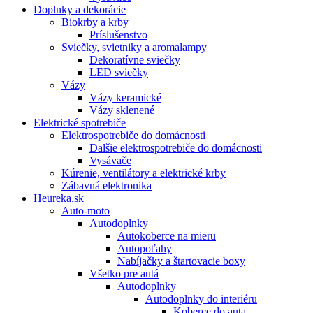
Doplnky a dekorácie
Biokrby a krby
Príslušenstvo
Sviečky, svietniky a aromalampy
Dekoratívne sviečky
LED sviečky
Vázy
Vázy keramické
Vázy sklenené
Elektrické spotrebiče
Elektrospotrebiče do domácnosti
Dalšie elektrospotrebiče do domácnosti
Vysávače
Kúrenie, ventilátory a elektrické krby
Zábavná elektronika
Heureka.sk
Auto-moto
Autodoplnky
Autokoberce na mieru
Autopoťahy
Nabíjačky a štartovacie boxy
Všetko pre autá
Autodoplnky
Autodoplnky do interiéru
Koberce do auta