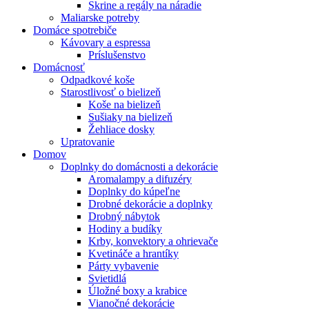
Skrine a regály na náradie
Maliarske potreby
Domáce spotrebiče
Kávovary a espressa
Príslušenstvo
Domácnosť
Odpadkové koše
Starostlivosť o bielizeň
Koše na bielizeň
Sušiaky na bielizeň
Žehliace dosky
Upratovanie
Domov
Doplnky do domácnosti a dekorácie
Aromalampy a difuzéry
Doplnky do kúpeľne
Drobné dekorácie a doplnky
Drobný nábytok
Hodiny a budíky
Krby, konvektory a ohrievače
Kvetináče a hrantíky
Párty vybavenie
Svietidlá
Úložné boxy a krabice
Vianočné dekorácie