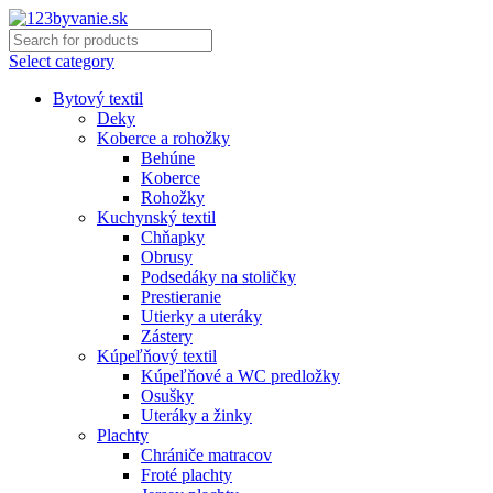
Select category
Bytový textil
Deky
Koberce a rohožky
Behúne
Koberce
Rohožky
Kuchynský textil
Chňapky
Obrusy
Podsedáky na stoličky
Prestieranie
Utierky a uteráky
Zástery
Kúpeľňový textil
Kúpeľňové a WC predložky
Osušky
Uteráky a žinky
Plachty
Chrániče matracov
Froté plachty